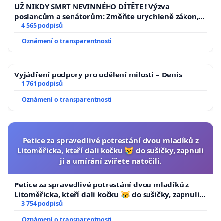
UŽ NIKDY SMRT NEVINNÉHO DÍTĚTE ! Výzva
poslancům a senátorům: Změňte urychleně zákon,
aby se tragédie malé Viktorky už nemohla opakovat!
4 565 podpisů
Oznámení o transparentnosti
Vyjádření podpory pro udělení milosti – Denis
1 761 podpisů
Oznámení o transparentnosti
Petice za spravedlivé potrestání dvou mladíků z
Litoměřicka, kteří dali kočku 😿 do sušičky, zapnuli
ji a umírání zvířete natočili.
Petice za spravedlivé potrestání dvou mladíků z
Litoměřicka, kteří dali kočku 😿 do sušičky, zapnuli ji
a umírání zvířete natočili.
3 754 podpisů
Oznámení o transparentnosti