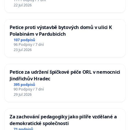
22 Jul 2026
Petice proti výstavbě bytových domů v ulici K
Polabinám v Pardubicích
107 podpisů
96 Podpisy / 7 dní
23 Jul 2026
Petice za udržení špičkové péče ORL v nemocnici
Jindřichův Hradec
395 podpisů
90 Podpisy / 7 dní
29 Jul 2026
Za zachování pedagogiky jako pilíře vzdělané a
demokratické společnosti
71 podpisů