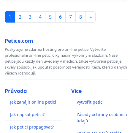
1
2
3
4
5
6
7
8
»
Petice.com
Poskytujeme zdarma hosting pro on-line petice. Vytvořte
profesionální on-line petici díky našim výkonným službám. Naše
petice jsou každý den uvedeny v médiích, takže vytvoření petice je
skvělý způsob, jak upoutat pozornost veřejnosti i těch, kteří o daných
věcech rozhodují.
Průvodci
Více
Jak zahájit online petici
Vytvořit petici
Jak napsat petici?
Zásady ochrany osobních
údajů
Jak petici propagovat?