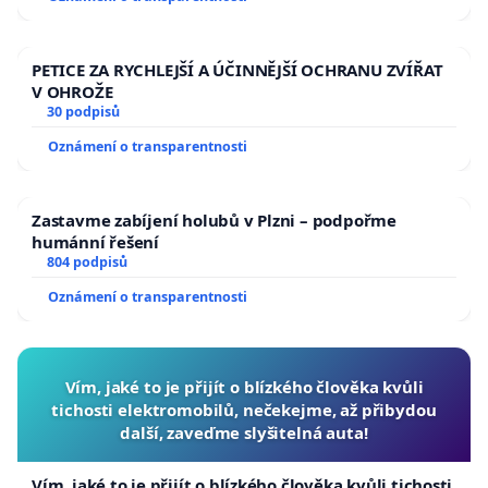
PETICE ZA RYCHLEJŠÍ A ÚČINNĚJŠÍ OCHRANU ZVÍŘAT
V OHROŽE
30 podpisů
Oznámení o transparentnosti
Zastavme zabíjení holubů v Plzni – podpořme
humánní řešení
804 podpisů
Oznámení o transparentnosti
Vím, jaké to je přijít o blízkého člověka kvůli
tichosti elektromobilů, nečekejme, až přibydou
další, zaveďme slyšitelná auta!
Vím, jaké to je přijít o blízkého člověka kvůli tichosti