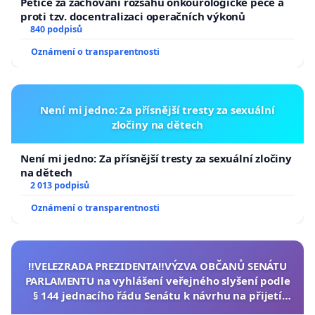
Petice za zachování rozsahu onkourologické péče a
proti tzv. docentralizaci operačních výkonů
840 podpisů
Oznámení o transparentnosti
Není mi jedno: Za přísnější tresty za sexuální
zločiny na dětech
Není mi jedno: Za přísnější tresty za sexuální zločiny
na dětech
2 013 podpisů
Oznámení o transparentnosti
‼️VELEZRADA PREZIDENTA‼️VÝZVA OBČANŮ SENÁTU
PARLAMENTU na vyhlášení veřejného slyšení podle
§ 144 jednacího řádu Senátu k návrhu na přijetí
usnesení k podání ústavní žaloby na prezidenta