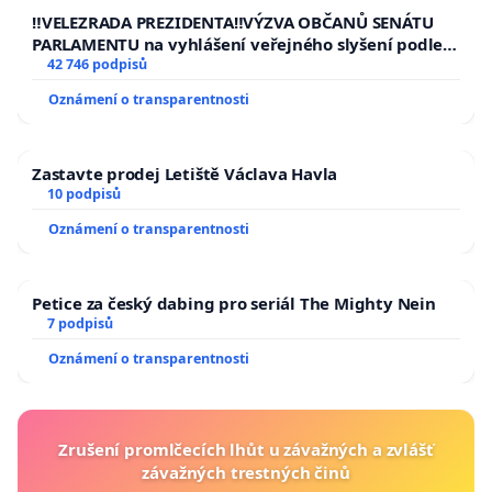
republiky
‼️VELEZRADA PREZIDENTA‼️VÝZVA OBČANŮ SENÁTU
PARLAMENTU na vyhlášení veřejného slyšení podle §
144 jednacího řádu Senátu k návrhu na přijetí
42 746 podpisů
usnesení k podání ústavní žaloby na prezidenta
Oznámení o transparentnosti
republiky
Zastavte prodej Letiště Václava Havla
10 podpisů
Oznámení o transparentnosti
Petice za český dabing pro seriál The Mighty Nein
7 podpisů
Oznámení o transparentnosti
Zrušení promlčecích lhůt u závažných a zvlášť
závažných trestných činů