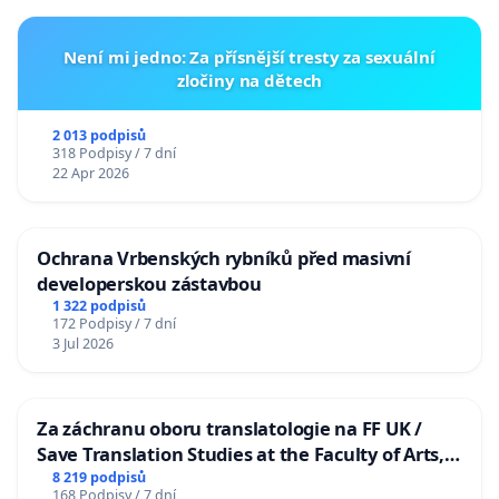
Není mi jedno: Za přísnější tresty za sexuální
zločiny na dětech
2 013 podpisů
318 Podpisy / 7 dní
22 Apr 2026
Ochrana Vrbenských rybníků před masivní
developerskou zástavbou
1 322 podpisů
172 Podpisy / 7 dní
3 Jul 2026
Za záchranu oboru translatologie na FF UK /
Save Translation Studies at the Faculty of Arts,
Charles University
8 219 podpisů
168 Podpisy / 7 dní