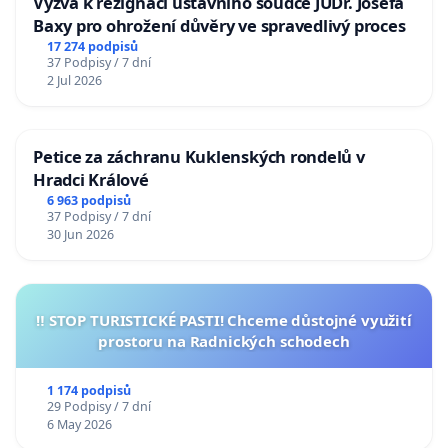
Výzva k rezignaci ústavního soudce JUDr. Josefa
Baxy pro ohrožení důvěry ve spravedlivý proces
17 274 podpisů
37 Podpisy / 7 dní
2 Jul 2026
Petice za záchranu Kuklenských rondelů v
Hradci Králové
6 963 podpisů
37 Podpisy / 7 dní
30 Jun 2026
‼️ STOP TURISTICKÉ PASTI! Chceme důstojné využití
prostoru na Radnických schodech
1 174 podpisů
29 Podpisy / 7 dní
6 May 2026