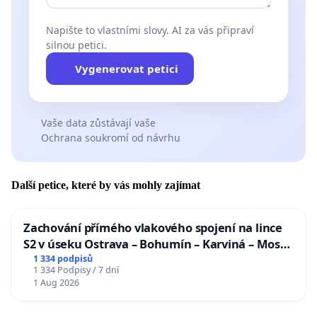
Napište to vlastními slovy. AI za vás připraví
silnou petici.
Vygenerovat petici
Vaše data zůstávají vaše
Ochrana soukromí od návrhu
Další petice, které by vás mohly zajímat
Zachování přímého vlakového spojení na lince
S2 v úseku Ostrava – Bohumín – Karviná – Mosty
u Jablunkova
1 334 podpisů
1 334 Podpisy / 7 dní
1 Aug 2026