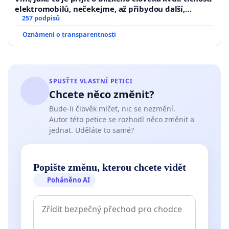
elektromobilů, nečekejme, až přibydou další,
zaveďme slyšitelná auta!
257 podpisů
Oznámení o transparentnosti
SPUSŤTE VLASTNÍ PETICI
Chcete něco změnit?
Bude-li člověk mlčet, nic se nezmění.
Autor této petice se rozhodl něco změnit a
jednat. Uděláte to samé?
Popište změnu, kterou chcete vidět
Poháněno AI