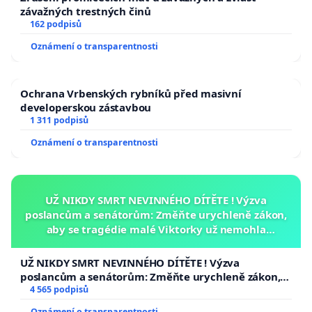
závažných trestných činů
162 podpisů
Oznámení o transparentnosti
Ochrana Vrbenských rybníků před masivní
developerskou zástavbou
1 311 podpisů
Oznámení o transparentnosti
UŽ NIKDY SMRT NEVINNÉHO DÍTĚTE ! Výzva
poslancům a senátorům: Změňte urychleně zákon,
aby se tragédie malé Viktorky už nemohla
opakovat!
UŽ NIKDY SMRT NEVINNÉHO DÍTĚTE ! Výzva
poslancům a senátorům: Změňte urychleně zákon,
aby se tragédie malé Viktorky už nemohla opakovat!
4 565 podpisů
Oznámení o transparentnosti