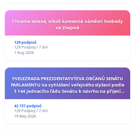
Chceme zelené, nikoli kamenné náměstí Svobody
ve Znojmě
129 podpisů
129 Podpisy / 7 dní
1 Aug 2026
‼️VELEZRADA PREZIDENTA‼️VÝZVA OBČANŮ SENÁTU
PARLAMENTU na vyhlášení veřejného slyšení podle
§ 144 jednacího řádu Senátu k návrhu na přijetí
usnesení k podání ústavní žaloby na prezidenta
republiky
42 737 podpisů
129 Podpisy / 7 dní
19 May 2026