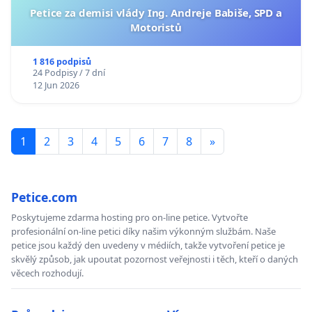
Petice za demisi vlády Ing. Andreje Babiše, SPD a
Motoristů
1 816 podpisů
24 Podpisy / 7 dní
12 Jun 2026
1
2
3
4
5
6
7
8
»
Petice.com
Poskytujeme zdarma hosting pro on-line petice. Vytvořte
profesionální on-line petici díky našim výkonným službám. Naše
petice jsou každý den uvedeny v médiích, takže vytvoření petice je
skvělý způsob, jak upoutat pozornost veřejnosti i těch, kteří o daných
věcech rozhodují.