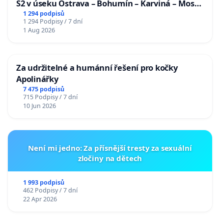
S2 v úseku Ostrava – Bohumín – Karviná – Mosty
u Jablunkova
1 294 podpisů
1 294 Podpisy / 7 dní
1 Aug 2026
Za udržitelné a humánní řešení pro kočky
Apolinářky
7 475 podpisů
715 Podpisy / 7 dní
10 Jun 2026
Není mi jedno: Za přísnější tresty za sexuální
zločiny na dětech
1 993 podpisů
462 Podpisy / 7 dní
22 Apr 2026