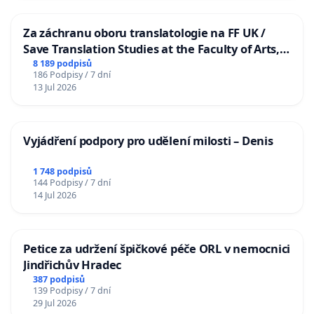
Za záchranu oboru translatologie na FF UK /
Save Translation Studies at the Faculty of Arts,
Charles University
8 189 podpisů
186 Podpisy / 7 dní
13 Jul 2026
Vyjádření podpory pro udělení milosti – Denis
1 748 podpisů
144 Podpisy / 7 dní
14 Jul 2026
Petice za udržení špičkové péče ORL v nemocnici
Jindřichův Hradec
387 podpisů
139 Podpisy / 7 dní
29 Jul 2026