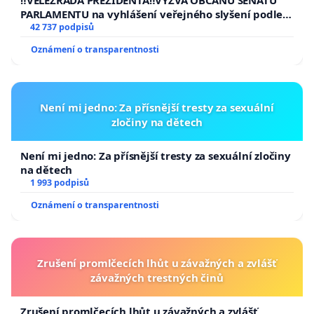
PARLAMENTU na vyhlášení veřejného slyšení podle §
144 jednacího řádu Senátu k návrhu na přijetí
42 737 podpisů
usnesení k podání ústavní žaloby na prezidenta
Oznámení o transparentnosti
republiky
Není mi jedno: Za přísnější tresty za sexuální
zločiny na dětech
Není mi jedno: Za přísnější tresty za sexuální zločiny
na dětech
1 993 podpisů
Oznámení o transparentnosti
Zrušení promlčecích lhůt u závažných a zvlášť
závažných trestných činů
Zrušení promlčecích lhůt u závažných a zvlášť