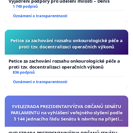
Vyjádření podpory pro udělení milosti – Denis
1 748 podpisů
Oznámení o transparentnosti
Petice za zachování rozsahu onkourologické péče a
proti tzv. docentralizaci operačních výkonů
Petice za zachování rozsahu onkourologické péče a
proti tzv. docentralizaci operačních výkonů
836 podpisů
Oznámení o transparentnosti
‼️VELEZRADA PREZIDENTA‼️VÝZVA OBČANŮ SENÁTU
PARLAMENTU na vyhlášení veřejného slyšení podle
§ 144 jednacího řádu Senátu k návrhu na přijetí
usnesení k podání ústavní žaloby na prezidenta
republiky
‼️VELEZRADA PREZIDENTA‼️VÝZVA OBČANŮ SENÁTU