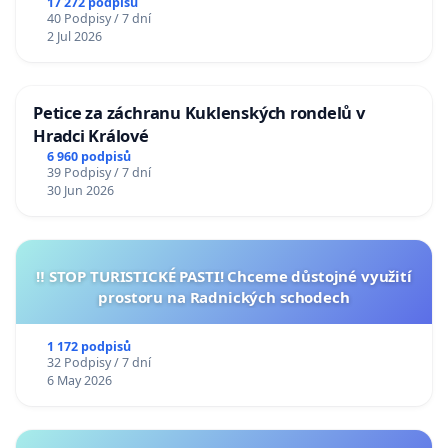
17 272 podpisů
40 Podpisy / 7 dní
2 Jul 2026
Petice za záchranu Kuklenských rondelů v
Hradci Králové
6 960 podpisů
39 Podpisy / 7 dní
30 Jun 2026
‼️ STOP TURISTICKÉ PASTI! Chceme důstojné využití
prostoru na Radnických schodech
1 172 podpisů
32 Podpisy / 7 dní
6 May 2026