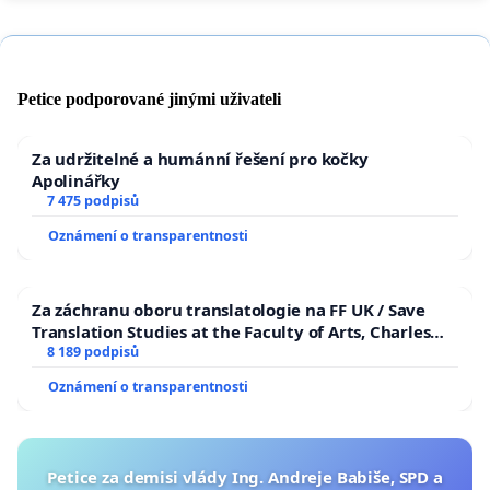
Petice podporované jinými uživateli
Za udržitelné a humánní řešení pro kočky
Apolinářky
7 475 podpisů
Oznámení o transparentnosti
Za záchranu oboru translatologie na FF UK / Save
Translation Studies at the Faculty of Arts, Charles
University
8 189 podpisů
Oznámení o transparentnosti
Petice za demisi vlády Ing. Andreje Babiše, SPD a