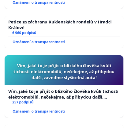
Oznámení o transparentnosti
Petice za záchranu Kuklenských rondelů v Hradci
Králové
6 960 podpisů
Oznámení o transparentnosti
Vím, jaké to je přijít o blízkého člověka kvůli
tichosti elektromobilů, nečekejme, až přibydou
další, zaveďme slyšitelná auta!
Vím, jaké to je přijít o blízkého člověka kvůli tichosti
elektromobilů, nečekejme, až přibydou další,
zaveďme slyšitelná auta!
257 podpisů
Oznámení o transparentnosti