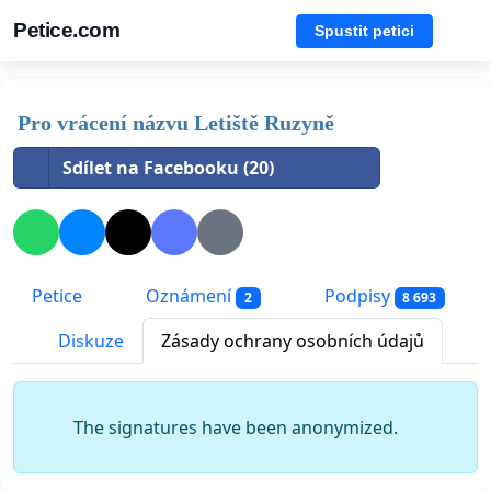
Petice.com
Spustit petici
Pro vrácení názvu Letiště Ruzyně
Sdílet na Facebooku (20)
Petice
Oznámení
Podpisy
2
8 693
Diskuze
Zásady ochrany osobních údajů
The signatures have been anonymized.