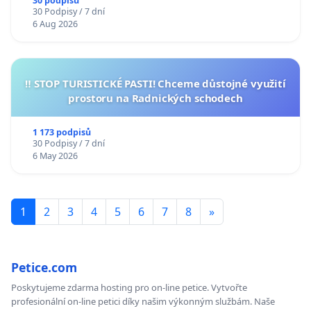
30 podpisů
30 Podpisy / 7 dní
6 Aug 2026
‼️ STOP TURISTICKÉ PASTI! Chceme důstojné využití
prostoru na Radnických schodech
1 173 podpisů
30 Podpisy / 7 dní
6 May 2026
1
2
3
4
5
6
7
8
»
Petice.com
Poskytujeme zdarma hosting pro on-line petice. Vytvořte
profesionální on-line petici díky našim výkonným službám. Naše