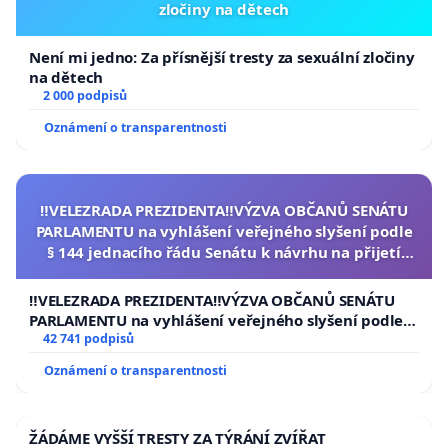
zločiny na dětech
Není mi jedno: Za přísnější tresty za sexuální zločiny
na dětech
2 000 podpisů
Oznámení o transparentnosti
‼️VELEZRADA PREZIDENTA‼️VÝZVA OBČANŮ SENÁTU
PARLAMENTU na vyhlášení veřejného slyšení podle
§ 144 jednacího řádu Senátu k návrhu na přijetí
usnesení k podání ústavní žaloby na prezidenta
republiky
‼️VELEZRADA PREZIDENTA‼️VÝZVA OBČANŮ SENÁTU
PARLAMENTU na vyhlášení veřejného slyšení podle §
144 jednacího řádu Senátu k návrhu na přijetí
42 741 podpisů
usnesení k podání ústavní žaloby na prezidenta
Oznámení o transparentnosti
republiky
ŽÁDÁME VYŠŠÍ TRESTY ZA TÝRÁNÍ ZVÍŘAT