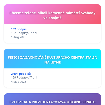
Chceme zelené, nikoli kamenné náměstí Svobody
ve Znojmě
132 podpisů
132 Podpisy / 7 dní
1 Aug 2026
PETICE ZA ZACHOVÁNÍ KULTURNÍHO CENTRA STALIN
NA LETNÉ
2 694 podpisů
129 Podpisy / 7 dní
4 May 2026
‼️VELEZRADA PREZIDENTA‼️VÝZVA OBČANŮ SENÁTU