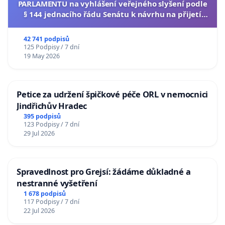
PARLAMENTU na vyhlášení veřejného slyšení podle
§ 144 jednacího řádu Senátu k návrhu na přijetí
usnesení k podání ústavní žaloby na prezidenta
republiky
42 741 podpisů
125 Podpisy / 7 dní
19 May 2026
Petice za udržení špičkové péče ORL v nemocnici
Jindřichův Hradec
395 podpisů
123 Podpisy / 7 dní
29 Jul 2026
Spravedlnost pro Grejsí: žádáme důkladné a
nestranné vyšetření
1 678 podpisů
117 Podpisy / 7 dní
22 Jul 2026