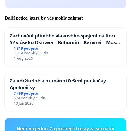
Další petice, které by vás mohly zajímat
Zachování přímého vlakového spojení na lince
S2 v úseku Ostrava – Bohumín – Karviná – Mosty
u Jablunkova
1 319 podpisů
1 319 Podpisy / 7 dní
1 Aug 2026
Za udržitelné a humánní řešení pro kočky
Apolinářky
7 499 podpisů
679 Podpisy / 7 dní
10 Jun 2026
Není mi jedno: Za přísnější tresty za sexuální