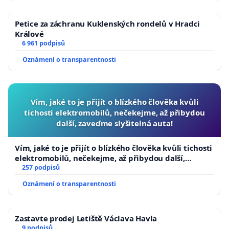
Petice za záchranu Kuklenských rondelů v Hradci
Králové
6 961 podpisů
Oznámení o transparentnosti
Vím, jaké to je přijít o blízkého člověka kvůli
tichosti elektromobilů, nečekejme, až přibydou
další, zaveďme slyšitelná auta!
Vím, jaké to je přijít o blízkého člověka kvůli tichosti
elektromobilů, nečekejme, až přibydou další,
zaveďme slyšitelná auta!
257 podpisů
Oznámení o transparentnosti
Zastavte prodej Letiště Václava Havla
9 podpisů