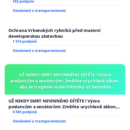
162 podpisů
Oznámení o transparentnosti
Ochrana Vrbenských rybníků před masivní
developerskou zástavbou
1 314 podpisů
Oznámení o transparentnosti
UŽ NIKDY SMRT NEVINNÉHO DÍTĚTE ! Výzva
poslancům a senátorům: Změňte urychleně zákon,
aby se tragédie malé Viktorky už nemohla
opakovat!
UŽ NIKDY SMRT NEVINNÉHO DÍTĚTE ! Výzva
poslancům a senátorům: Změňte urychleně zákon,
aby se tragédie malé Viktorky už nemohla opakovat!
4 565 podpisů
Oznámení o transparentnosti