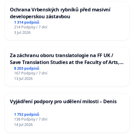
Ochrana Vrbenských rybníků před masivní
developerskou zástavbou
1 314 podpisů
214 Podpisy / 7 dní
3 Jul 2026
Za záchranu oboru translatologie na FF UK /
Save Translation Studies at the Faculty of Arts,
Charles University
8 203 podpisů
167 Podpisy / 7 dní
13 Jul 2026
Vyjádření podpory pro udělení milosti – Denis
1 752 podpisů
138 Podpisy / 7 dní
14 Jul 2026