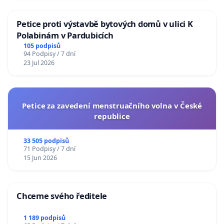
Petice proti výstavbě bytových domů v ulici K
Polabinám v Pardubicích
105 podpisů
94 Podpisy / 7 dní
23 Jul 2026
Petice za zavedení menstruačního volna v České
republice
33 505 podpisů
71 Podpisy / 7 dní
15 Jun 2026
Chceme svého ředitele
1 189 podpisů