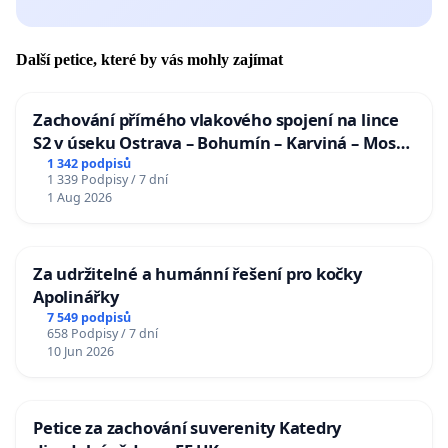
Další petice, které by vás mohly zajímat
Zachování přímého vlakového spojení na lince
S2 v úseku Ostrava – Bohumín – Karviná – Mosty
u Jablunkova
1 342 podpisů
1 339 Podpisy / 7 dní
1 Aug 2026
Za udržitelné a humánní řešení pro kočky
Apolinářky
7 549 podpisů
658 Podpisy / 7 dní
10 Jun 2026
Petice za zachování suverenity Katedry