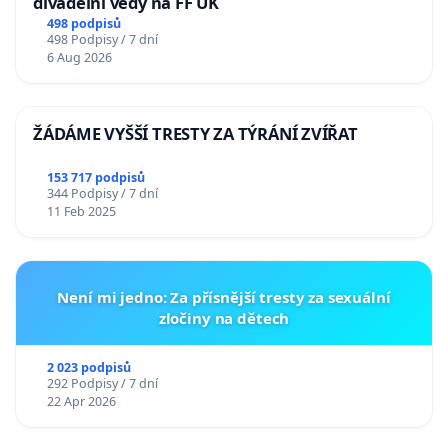
divadelní vědy na FF UK
498 podpisů
498 Podpisy / 7 dní
6 Aug 2026
ŽÁDÁME VYŠŠÍ TRESTY ZA TÝRÁNÍ ZVÍŘAT
153 717 podpisů
344 Podpisy / 7 dní
11 Feb 2025
Není mi jedno: Za přísnější tresty za sexuální
zločiny na dětech
2 023 podpisů
292 Podpisy / 7 dní
22 Apr 2026