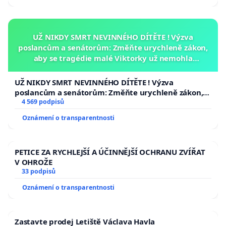
UŽ NIKDY SMRT NEVINNÉHO DÍTĚTE ! Výzva
poslancům a senátorům: Změňte urychleně zákon,
aby se tragédie malé Viktorky už nemohla
opakovat!
UŽ NIKDY SMRT NEVINNÉHO DÍTĚTE ! Výzva
poslancům a senátorům: Změňte urychleně zákon,
aby se tragédie malé Viktorky už nemohla opakovat!
4 569 podpisů
Oznámení o transparentnosti
PETICE ZA RYCHLEJŠÍ A ÚČINNĚJŠÍ OCHRANU ZVÍŘAT
V OHROŽE
33 podpisů
Oznámení o transparentnosti
Zastavte prodej Letiště Václava Havla