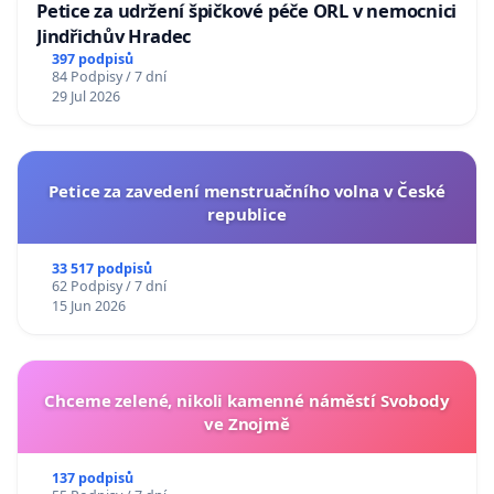
Petice za udržení špičkové péče ORL v nemocnici
Jindřichův Hradec
397 podpisů
84 Podpisy / 7 dní
29 Jul 2026
Petice za zavedení menstruačního volna v České
republice
33 517 podpisů
62 Podpisy / 7 dní
15 Jun 2026
Chceme zelené, nikoli kamenné náměstí Svobody
ve Znojmě
137 podpisů