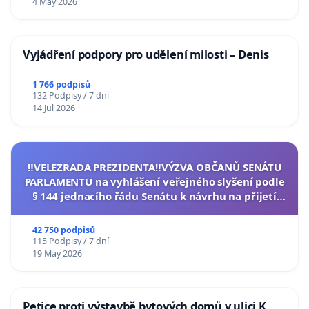
4 May 2026
Vyjádření podpory pro udělení milosti – Denis
1 766 podpisů
132 Podpisy / 7 dní
14 Jul 2026
‼️VELEZRADA PREZIDENTA‼️VÝZVA OBČANŮ SENÁTU
PARLAMENTU na vyhlášení veřejného slyšení podle
§ 144 jednacího řádu Senátu k návrhu na přijetí
usnesení k podání ústavní žaloby na prezidenta
republiky
42 750 podpisů
115 Podpisy / 7 dní
19 May 2026
Petice proti výstavbě bytových domů v ulici K