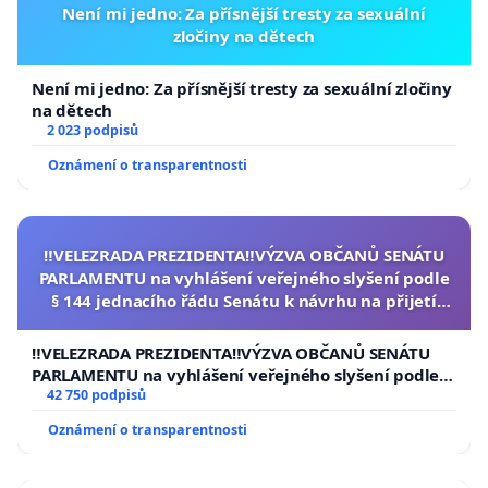
Není mi jedno: Za přísnější tresty za sexuální
zločiny na dětech
Není mi jedno: Za přísnější tresty za sexuální zločiny
na dětech
2 023 podpisů
Oznámení o transparentnosti
‼️VELEZRADA PREZIDENTA‼️VÝZVA OBČANŮ SENÁTU
PARLAMENTU na vyhlášení veřejného slyšení podle
§ 144 jednacího řádu Senátu k návrhu na přijetí
usnesení k podání ústavní žaloby na prezidenta
republiky
‼️VELEZRADA PREZIDENTA‼️VÝZVA OBČANŮ SENÁTU
PARLAMENTU na vyhlášení veřejného slyšení podle §
144 jednacího řádu Senátu k návrhu na přijetí
42 750 podpisů
usnesení k podání ústavní žaloby na prezidenta
Oznámení o transparentnosti
republiky