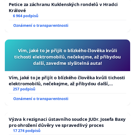
Petice za záchranu Kuklenských rondelů v Hradci
Králové
6 964 podpisů
Oznámení o transparentnosti
Vím, jaké to je přijít o blízkého člověka kvůli
tichosti elektromobilů, nečekejme, až přibydou
další, zaveďme slyšitelná auta!
Vím, jaké to je přijít o blízkého člověka kvůli tichosti
elektromobilů, nečekejme, až přibydou další,
zaveďme slyšitelná auta!
257 podpisů
Oznámení o transparentnosti
Výzva k rezignaci ústavního soudce JUDr. Josefa Baxy
pro ohrožení důvěry ve spravedlivý proces
17 274 podpisů