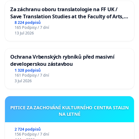
Za záchranu oboru translatologie na FF UK /
Save Translation Studies at the Faculty of Arts,
Charles University
8 224 podpisů
165 Podpisy / 7 dní
13 Jul 2026
Ochrana Vrbenských rybníků před masivní
developerskou zástavbou
1 328 podpisů
161 Podpisy / 7 dní
3 Jul 2026
PETICE ZA ZACHOVÁNÍ KULTURNÍHO CENTRA STALIN
NA LETNÉ
2 724 podpisů
156 Podpisy / 7 dní