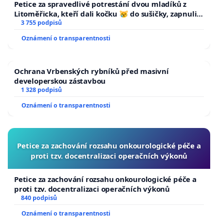
Petice za spravedlivé potrestání dvou mladíků z
Litoměřicka, kteří dali kočku 😿 do sušičky, zapnuli ji
a umírání zvířete natočili.
3 755 podpisů
Oznámení o transparentnosti
Ochrana Vrbenských rybníků před masivní
developerskou zástavbou
1 328 podpisů
Oznámení o transparentnosti
Petice za zachování rozsahu onkourologické péče a
proti tzv. docentralizaci operačních výkonů
Petice za zachování rozsahu onkourologické péče a
proti tzv. docentralizaci operačních výkonů
840 podpisů
Oznámení o transparentnosti