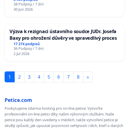
38 Podpisy / 7 dní
30 Jun 2026
Výzva k rezignaci ústavního soudce JUDr. Josefa
Baxy pro ohrožení důvěry ve spravedlivý proces
17 274 podpisů
36 Podpisy / 7 dní
2 Jul 2026
1
2
3
4
5
6
7
8
»
Petice.com
Poskytujeme zdarma hosting pro on-line petice. Vytvořte
profesionální on-line petici díky našim výkonným službám. Naše
petice jsou každý den uvedeny v médiích, takže vytvoření petice je
skvělý způsob, jak upoutat pozornost veřejnosti i těch, kteří o daných