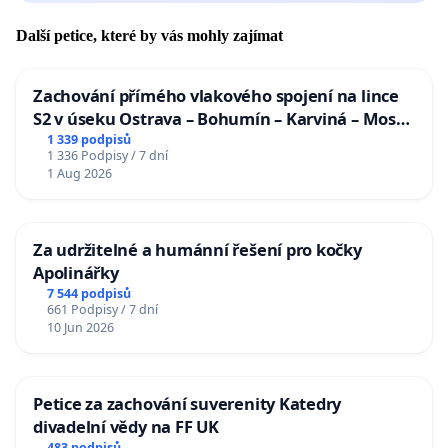
Další petice, které by vás mohly zajímat
Zachování přímého vlakového spojení na lince
S2 v úseku Ostrava – Bohumín – Karviná – Mosty
u Jablunkova
1 339 podpisů
1 336 Podpisy / 7 dní
1 Aug 2026
Za udržitelné a humánní řešení pro kočky
Apolinářky
7 544 podpisů
661 Podpisy / 7 dní
10 Jun 2026
Petice za zachování suverenity Katedry
divadelní vědy na FF UK
483 podpisů