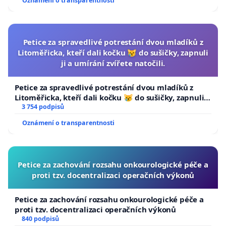
Oznámení o transparentnosti
Petice za spravedlivé potrestání dvou mladíků z
Litoměřicka, kteří dali kočku 😿 do sušičky, zapnuli
ji a umírání zvířete natočili.
Petice za spravedlivé potrestání dvou mladíků z
Litoměřicka, kteří dali kočku 😿 do sušičky, zapnuli ji
a umírání zvířete natočili.
3 754 podpisů
Oznámení o transparentnosti
Petice za zachování rozsahu onkourologické péče a
proti tzv. docentralizaci operačních výkonů
Petice za zachování rozsahu onkourologické péče a
proti tzv. docentralizaci operačních výkonů
840 podpisů