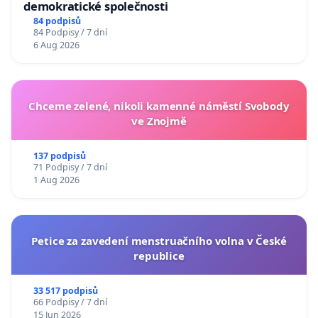
demokratické společnosti
84 podpisů
84 Podpisy / 7 dní
6 Aug 2026
Chceme zelené, nikoli kamenné náměstí Svobody
ve Znojmě
137 podpisů
71 Podpisy / 7 dní
1 Aug 2026
Petice za zavedení menstruačního volna v České
republice
33 517 podpisů
66 Podpisy / 7 dní
15 Jun 2026