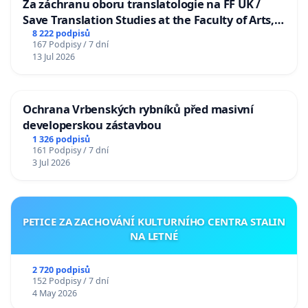
Za záchranu oboru translatologie na FF UK /
Save Translation Studies at the Faculty of Arts,
Charles University
8 222 podpisů
167 Podpisy / 7 dní
13 Jul 2026
Ochrana Vrbenských rybníků před masivní
developerskou zástavbou
1 326 podpisů
161 Podpisy / 7 dní
3 Jul 2026
PETICE ZA ZACHOVÁNÍ KULTURNÍHO CENTRA STALIN
NA LETNÉ
2 720 podpisů
152 Podpisy / 7 dní
4 May 2026