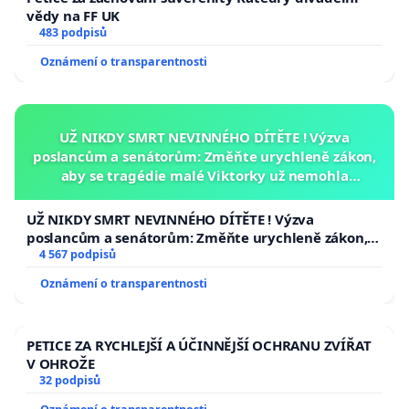
vědy na FF UK
483 podpisů
Oznámení o transparentnosti
UŽ NIKDY SMRT NEVINNÉHO DÍTĚTE ! Výzva
poslancům a senátorům: Změňte urychleně zákon,
aby se tragédie malé Viktorky už nemohla
opakovat!
UŽ NIKDY SMRT NEVINNÉHO DÍTĚTE ! Výzva
poslancům a senátorům: Změňte urychleně zákon,
aby se tragédie malé Viktorky už nemohla opakovat!
4 567 podpisů
Oznámení o transparentnosti
PETICE ZA RYCHLEJŠÍ A ÚČINNĚJŠÍ OCHRANU ZVÍŘAT
V OHROŽE
32 podpisů