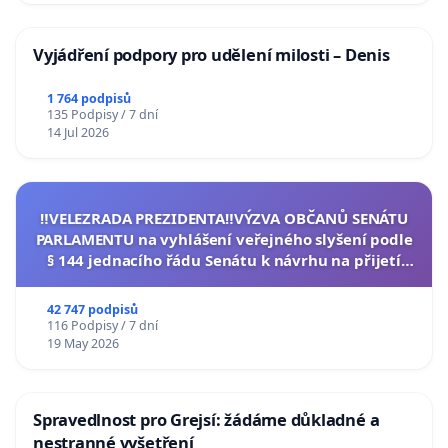
Vyjádření podpory pro udělení milosti – Denis
1 764 podpisů
135 Podpisy / 7 dní
14 Jul 2026
‼️VELEZRADA PREZIDENTA‼️VÝZVA OBČANŮ SENÁTU
PARLAMENTU na vyhlášení veřejného slyšení podle
§ 144 jednacího řádu Senátu k návrhu na přijetí
usnesení k podání ústavní žaloby na prezidenta
republiky
42 747 podpisů
116 Podpisy / 7 dní
19 May 2026
Spravedlnost pro Grejsí: žádáme důkladné a
nestranné vyšetření