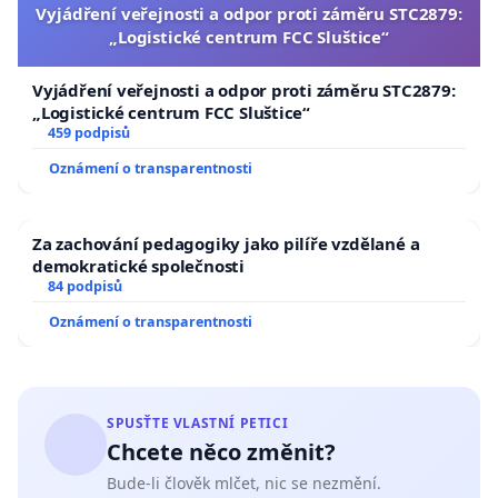
Vyjádření veřejnosti a odpor proti záměru STC2879:
„Logistické centrum FCC Sluštice“
Vyjádření veřejnosti a odpor proti záměru STC2879:
„Logistické centrum FCC Sluštice“
459 podpisů
Oznámení o transparentnosti
Za zachování pedagogiky jako pilíře vzdělané a
demokratické společnosti
84 podpisů
Oznámení o transparentnosti
SPUSŤTE VLASTNÍ PETICI
Chcete něco změnit?
Bude-li člověk mlčet, nic se nezmění.