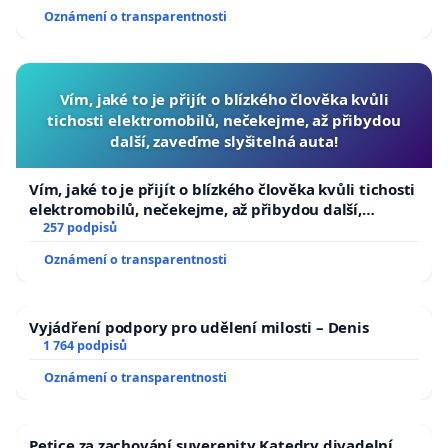
Oznámení o transparentnosti
Vím, jaké to je přijít o blízkého člověka kvůli
tichosti elektromobilů, nečekejme, až přibydou
další, zaveďme slyšitelná auta!
Vím, jaké to je přijít o blízkého člověka kvůli tichosti
elektromobilů, nečekejme, až přibydou další,
zaveďme slyšitelná auta!
257 podpisů
Oznámení o transparentnosti
Vyjádření podpory pro udělení milosti – Denis
1 764 podpisů
Oznámení o transparentnosti
Petice za zachování suverenity Katedry divadelní