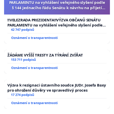
PARLAMENTU na vyhlášení veřejného slyšení podle
§ 144 jednacího řádu Senátu k návrhu na přijetí
usnesení k podání ústavní žaloby na prezidenta
republiky
‼️VELEZRADA PREZIDENTA‼️VÝZVA OBČANŮ SENÁTU
PARLAMENTU na vyhlášení veřejného slyšení podle §
144 jednacího řádu Senátu k návrhu na přijetí
42 747 podpisů
usnesení k podání ústavní žaloby na prezidenta
Oznámení o transparentnosti
republiky
ŽÁDÁME VYŠŠÍ TRESTY ZA TÝRÁNÍ ZVÍŘAT
153 711 podpisů
Oznámení o transparentnosti
Výzva k rezignaci ústavního soudce JUDr. Josefa Baxy
pro ohrožení důvěry ve spravedlivý proces
17 274 podpisů
Oznámení o transparentnosti