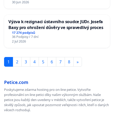
30 Jun 2026
Výzva k rezignaci ústavního soudce JUDr. Josefa
Baxy pro ohrožení důvěry ve spravedlivý proces
17 274 podpisů
36 Podpisy / 7 dní
2 Jul 2026
1
2
3
4
5
6
7
8
»
Petice.com
Poskytujeme zdarma hosting pro on-line petice. Vytvořte
profesionální on-line petici díky našim výkonným službám. Naše
petice jsou každý den uvedeny v médiích, takže vytvoření petice je
skvělý způsob, jak upoutat pozornost veřejnosti i těch, kteří o daných
věcech rozhodují.