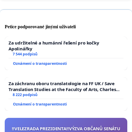
Petice podporované jinými uživateli
Za udržitelné a humánní řešení pro kočky
Apolinářky
7 544 podpisů
Oznámení o transparentnosti
Za záchranu oboru translatologie na FF UK / Save
Translation Studies at the Faculty of Arts, Charles
University
8 222 podpisů
Oznámení o transparentnosti
‼️VELEZRADA PREZIDENTA‼️VÝZVA OBČANŮ SENÁTU