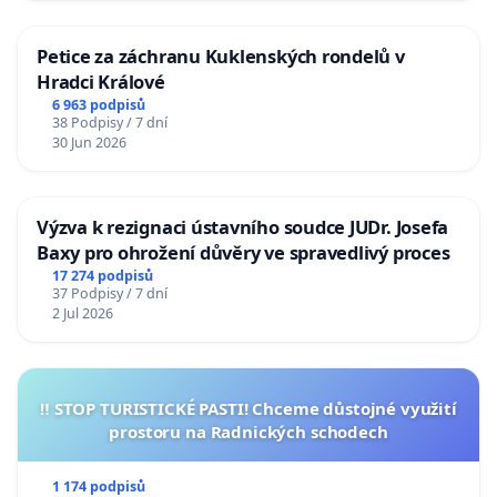
Petice za záchranu Kuklenských rondelů v
Hradci Králové
6 963 podpisů
38 Podpisy / 7 dní
30 Jun 2026
Výzva k rezignaci ústavního soudce JUDr. Josefa
Baxy pro ohrožení důvěry ve spravedlivý proces
17 274 podpisů
37 Podpisy / 7 dní
2 Jul 2026
‼️ STOP TURISTICKÉ PASTI! Chceme důstojné využití
prostoru na Radnických schodech
1 174 podpisů