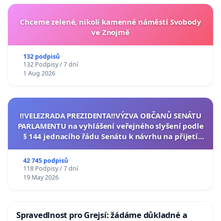
Chceme zelené, nikoli kamenné náměstí Svobody
ve Znojmě
132 podpisů
132 Podpisy / 7 dní
1 Aug 2026
‼️VELEZRADA PREZIDENTA‼️VÝZVA OBČANŮ SENÁTU
PARLAMENTU na vyhlášení veřejného slyšení podle
§ 144 jednacího řádu Senátu k návrhu na přijetí
usnesení k podání ústavní žaloby na prezidenta
republiky
42 745 podpisů
118 Podpisy / 7 dní
19 May 2026
Spravedlnost pro Grejsí: žádáme důkladné a