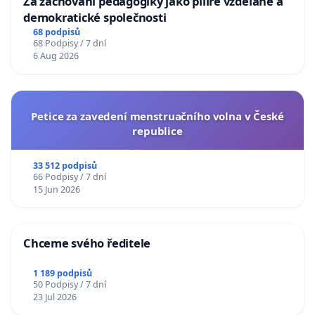
Za zachování pedagogiky jako pilíře vzdělané a
demokratické společnosti
68 podpisů
68 Podpisy / 7 dní
6 Aug 2026
Petice za zavedení menstruačního volna v České
republice
33 512 podpisů
66 Podpisy / 7 dní
15 Jun 2026
Chceme svého ředitele
1 189 podpisů
50 Podpisy / 7 dní
23 Jul 2026