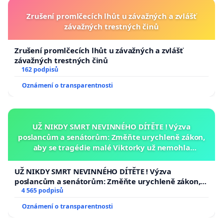
Zrušení promlčecích lhůt u závažných a zvlášť
závažných trestných činů
Zrušení promlčecích lhůt u závažných a zvlášť
závažných trestných činů
162 podpisů
Oznámení o transparentnosti
UŽ NIKDY SMRT NEVINNÉHO DÍTĚTE ! Výzva
poslancům a senátorům: Změňte urychleně zákon,
aby se tragédie malé Viktorky už nemohla
opakovat!
UŽ NIKDY SMRT NEVINNÉHO DÍTĚTE ! Výzva
poslancům a senátorům: Změňte urychleně zákon,
aby se tragédie malé Viktorky už nemohla opakovat!
4 565 podpisů
Oznámení o transparentnosti