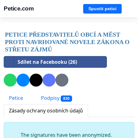
Petice.com
Spustit petici
PETICE PŘEDSTAVITELŮ OBCÍ A MĚST
PROTI NAVRHOVANÉ NOVELE ZÁKONA O
STŘETU ZÁJMŮ
Sdílet na Facebooku (26)
Petice
Podpisy
830
Zásady ochrany osobních údajů
The signatures have been anonymized.