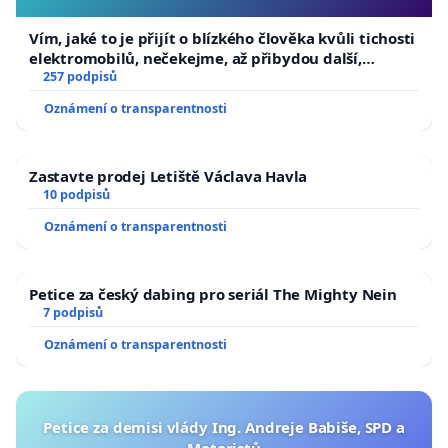
Vím, jaké to je přijít o blízkého člověka kvůli tichosti
elektromobilů, nečekejme, až přibydou další,
zaveďme slyšitelná auta!
257 podpisů
Oznámení o transparentnosti
Zastavte prodej Letiště Václava Havla
10 podpisů
Oznámení o transparentnosti
Petice za český dabing pro seriál The Mighty Nein
7 podpisů
Oznámení o transparentnosti
Petice za demisi vlády Ing. Andreje Babiše, SPD a
Motoristů