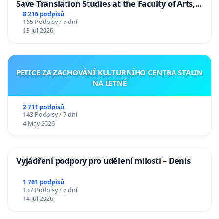
Save Translation Studies at the Faculty of Arts,
Charles University
8 216 podpisů
165 Podpisy / 7 dní
13 Jul 2026
PETICE ZA ZACHOVÁNÍ KULTURNÍHO CENTRA STALIN
NA LETNÉ
2 711 podpisů
143 Podpisy / 7 dní
4 May 2026
Vyjádření podpory pro udělení milosti – Denis
1 761 podpisů
137 Podpisy / 7 dní
14 Jul 2026