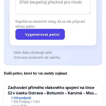
Napište to vlastními slovy. AI za vás připraví
silnou petici.
Vygenerovat petici
Vaše data zůstávají vaše
Ochrana soukromí od návrhu
Další petice, které by vás mohly zajímat
Zachování přímého vlakového spojení na lince
S2 v úseku Ostrava – Bohumín – Karviná – Mosty
u Jablunkova
1 333 podpisů
1 333 Podpisy / 7 dní
1 Aug 2026