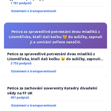
1 761 podpisů
Oznámení o transparentnosti
Petice za spravedlivé potrestání dvou mladíků z
Litoměřicka, kteří dali kočku 😿 do sušičky, zapnuli
ji a umírání zvířete natočili.
Petice za spravedlivé potrestání dvou mladíků z
Litoměřicka, kteří dali kočku 😿 do sušičky, zapnuli ji
a umírání zvířete natočili.
3 753 podpisů
Oznámení o transparentnosti
Petice za zachování suverenity Katedry divadelní
vědy na FF UK
451 podpisů
Oznámení o transparentnosti