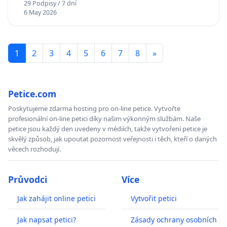
29 Podpisy / 7 dní
6 May 2026
1
2
3
4
5
6
7
8
»
Petice.com
Poskytujeme zdarma hosting pro on-line petice. Vytvořte
profesionální on-line petici díky našim výkonným službám. Naše
petice jsou každý den uvedeny v médiích, takže vytvoření petice je
skvělý způsob, jak upoutat pozornost veřejnosti i těch, kteří o daných
věcech rozhodují.
Průvodci
Více
Jak zahájit online petici
Vytvořit petici
Jak napsat petici?
Zásady ochrany osobních