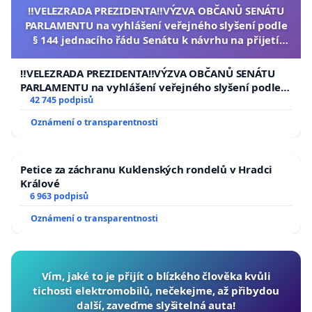
‼️VELEZRADA PREZIDENTA‼️VÝZVA OBČANŮ SENÁTU
PARLAMENTU na vyhlášení veřejného slyšení podle
§ 144 jednacího řádu Senátu k návrhu na přijetí
usnesení k podání ústavní žaloby na prezidenta
republiky
‼️VELEZRADA PREZIDENTA‼️VÝZVA OBČANŮ SENÁTU
PARLAMENTU na vyhlášení veřejného slyšení podle §
144 jednacího řádu Senátu k návrhu na přijetí
42 745 podpisů
usnesení k podání ústavní žaloby na prezidenta
Oznámení o transparentnosti
republiky
Petice za záchranu Kuklenských rondelů v Hradci
Králové
6 963 podpisů
Oznámení o transparentnosti
Vím, jaké to je přijít o blízkého člověka kvůli
tichosti elektromobilů, nečekejme, až přibydou
další, zaveďme slyšitelná auta!