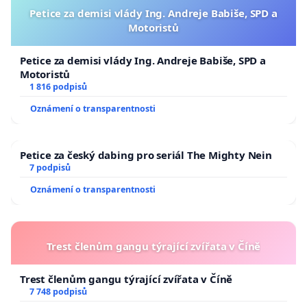
Petice za demisi vlády Ing. Andreje Babiše, SPD a
Motoristů
Petice za demisi vlády Ing. Andreje Babiše, SPD a
Motoristů
1 816 podpisů
Oznámení o transparentnosti
Petice za český dabing pro seriál The Mighty Nein
7 podpisů
Oznámení o transparentnosti
Trest členům gangu týrající zvířata v Číně
Trest členům gangu týrající zvířata v Číně
7 748 podpisů