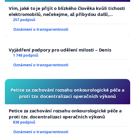
Vím, jaké to je přijít o blízkého člověka kvůli tichosti
elektromobilů, nečekejme, až přibydou další,
zaveďme slyšitelná auta!
257 podpisů
Oznámení o transparentnosti
Vyjádření podpory pro udělení milosti – Denis
1 748 podpisů
Oznámení o transparentnosti
Petice za zachování rozsahu onkourologické péče a
proti tzv. docentralizaci operačních výkonů
Petice za zachování rozsahu onkourologické péče a
proti tzv. docentralizaci operačních výkonů
838 podpisů
Oznámení o transparentnosti