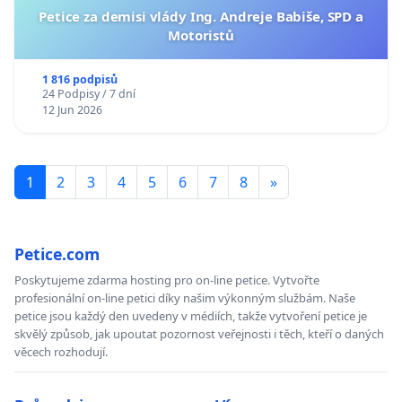
Petice za demisi vlády Ing. Andreje Babiše, SPD a
Motoristů
1 816 podpisů
24 Podpisy / 7 dní
12 Jun 2026
1
2
3
4
5
6
7
8
»
Petice.com
Poskytujeme zdarma hosting pro on-line petice. Vytvořte
profesionální on-line petici díky našim výkonným službám. Naše
petice jsou každý den uvedeny v médiích, takže vytvoření petice je
skvělý způsob, jak upoutat pozornost veřejnosti i těch, kteří o daných
věcech rozhodují.