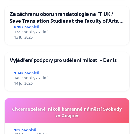
Za záchranu oboru translatologie na FF UK /
Save Translation Studies at the Faculty of Arts,
Charles University
8 192 podpisů
178 Podpisy / 7 dní
13 Jul 2026
Vyjádření podpory pro udělení milosti – Denis
1 748 podpisů
140 Podpisy / 7 dní
14 Jul 2026
Chceme zelené, nikoli kamenné náměstí Svobody
ve Znojmě
129 podpisů