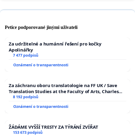
Petice podporované jinými uživateli
Za udržitelné a humánní řešení pro kočky
Apolinářky
7 477 podpisů
Oznámení o transparentnosti
Za záchranu oboru translatologie na FF UK / Save
Translation Studies at the Faculty of Arts, Charles
University
8 192 podpisů
Oznámení o transparentnosti
ŽÁDÁME VYŠŠÍ TRESTY ZA TÝRÁNÍ ZVÍŘAT
153 673 podpisů