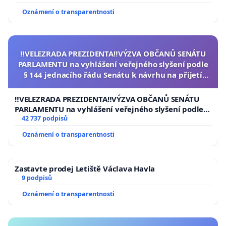
Oznámení o transparentnosti
‼️VELEZRADA PREZIDENTA‼️VÝZVA OBČANŮ SENÁTU
PARLAMENTU na vyhlášení veřejného slyšení podle
§ 144 jednacího řádu Senátu k návrhu na přijetí
usnesení k podání ústavní žaloby na prezidenta
republiky
‼️VELEZRADA PREZIDENTA‼️VÝZVA OBČANŮ SENÁTU
PARLAMENTU na vyhlášení veřejného slyšení podle §
144 jednacího řádu Senátu k návrhu na přijetí
42 737 podpisů
usnesení k podání ústavní žaloby na prezidenta
Oznámení o transparentnosti
republiky
Zastavte prodej Letiště Václava Havla
9 podpisů
Oznámení o transparentnosti