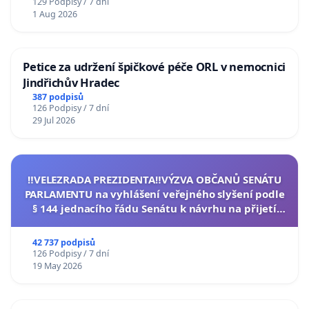
129 Podpisy / 7 dní
1 Aug 2026
Petice za udržení špičkové péče ORL v nemocnici
Jindřichův Hradec
387 podpisů
126 Podpisy / 7 dní
29 Jul 2026
‼️VELEZRADA PREZIDENTA‼️VÝZVA OBČANŮ SENÁTU
PARLAMENTU na vyhlášení veřejného slyšení podle
§ 144 jednacího řádu Senátu k návrhu na přijetí
usnesení k podání ústavní žaloby na prezidenta
republiky
42 737 podpisů
126 Podpisy / 7 dní
19 May 2026