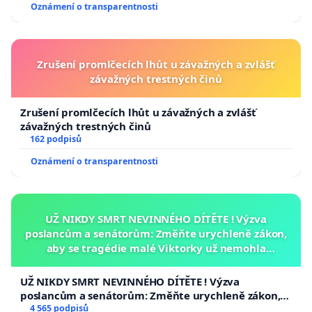
Oznámení o transparentnosti
Zrušení promlčecích lhůt u závažných a zvlášť
závažných trestných činů
Zrušení promlčecích lhůt u závažných a zvlášť
závažných trestných činů
162 podpisů
Oznámení o transparentnosti
UŽ NIKDY SMRT NEVINNÉHO DÍTĚTE ! Výzva
poslancům a senátorům: Změňte urychleně zákon,
aby se tragédie malé Viktorky už nemohla
opakovat!
UŽ NIKDY SMRT NEVINNÉHO DÍTĚTE ! Výzva
poslancům a senátorům: Změňte urychleně zákon,
aby se tragédie malé Viktorky už nemohla opakovat!
4 565 podpisů