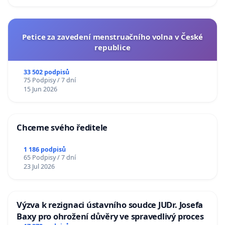
Petice za zavedení menstruačního volna v České
republice
33 502 podpisů
75 Podpisy / 7 dní
15 Jun 2026
Chceme svého ředitele
1 186 podpisů
65 Podpisy / 7 dní
23 Jul 2026
Výzva k rezignaci ústavního soudce JUDr. Josefa
Baxy pro ohrožení důvěry ve spravedlivý proces