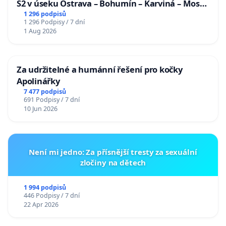
S2 v úseku Ostrava – Bohumín – Karviná – Mosty
u Jablunkova
1 296 podpisů
1 296 Podpisy / 7 dní
1 Aug 2026
Za udržitelné a humánní řešení pro kočky
Apolinářky
7 477 podpisů
691 Podpisy / 7 dní
10 Jun 2026
Není mi jedno: Za přísnější tresty za sexuální
zločiny na dětech
1 994 podpisů
446 Podpisy / 7 dní
22 Apr 2026