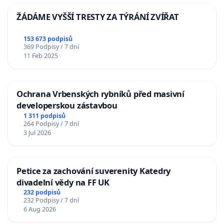
ŽÁDÁME VYŠŠÍ TRESTY ZA TÝRÁNÍ ZVÍŘAT
153 673 podpisů
369 Podpisy / 7 dní
11 Feb 2025
Ochrana Vrbenských rybníků před masivní
developerskou zástavbou
1 311 podpisů
264 Podpisy / 7 dní
3 Jul 2026
Petice za zachování suverenity Katedry
divadelní vědy na FF UK
232 podpisů
232 Podpisy / 7 dní
6 Aug 2026