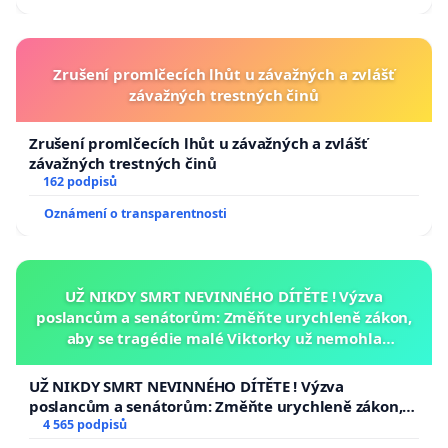
republiky
Zrušení promlčecích lhůt u závažných a zvlášť
závažných trestných činů
Zrušení promlčecích lhůt u závažných a zvlášť
závažných trestných činů
162 podpisů
Oznámení o transparentnosti
UŽ NIKDY SMRT NEVINNÉHO DÍTĚTE ! Výzva
poslancům a senátorům: Změňte urychleně zákon,
aby se tragédie malé Viktorky už nemohla
opakovat!
UŽ NIKDY SMRT NEVINNÉHO DÍTĚTE ! Výzva
poslancům a senátorům: Změňte urychleně zákon,
aby se tragédie malé Viktorky už nemohla opakovat!
4 565 podpisů