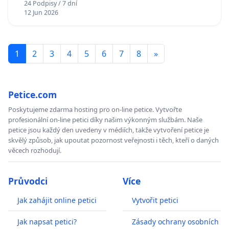
24 Podpisy / 7 dní
12 Jun 2026
1
2
3
4
5
6
7
8
»
Petice.com
Poskytujeme zdarma hosting pro on-line petice. Vytvořte
profesionální on-line petici díky našim výkonným službám. Naše
petice jsou každý den uvedeny v médiích, takže vytvoření petice je
skvělý způsob, jak upoutat pozornost veřejnosti i těch, kteří o daných
věcech rozhodují.
Průvodci
Více
Jak zahájit online petici
Vytvořit petici
Jak napsat petici?
Zásady ochrany osobních