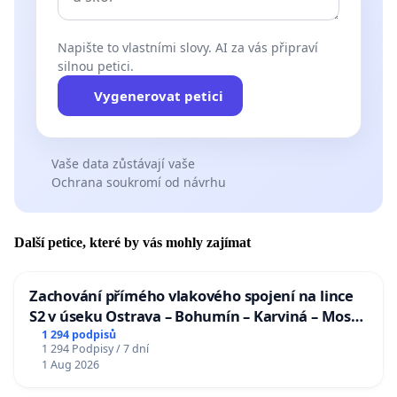
Napište to vlastními slovy. AI za vás připraví
silnou petici.
Vygenerovat petici
Vaše data zůstávají vaše
Ochrana soukromí od návrhu
Další petice, které by vás mohly zajímat
Zachování přímého vlakového spojení na lince
S2 v úseku Ostrava – Bohumín – Karviná – Mosty
u Jablunkova
1 294 podpisů
1 294 Podpisy / 7 dní
1 Aug 2026