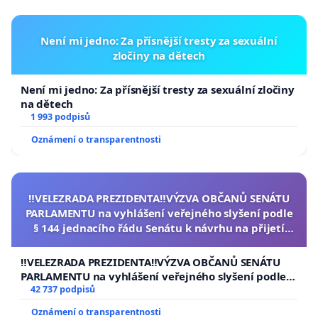
Není mi jedno: Za přísnější tresty za sexuální
zločiny na dětech
Není mi jedno: Za přísnější tresty za sexuální zločiny
na dětech
1 993 podpisů
Oznámení o transparentnosti
‼️VELEZRADA PREZIDENTA‼️VÝZVA OBČANŮ SENÁTU
PARLAMENTU na vyhlášení veřejného slyšení podle
§ 144 jednacího řádu Senátu k návrhu na přijetí
usnesení k podání ústavní žaloby na prezidenta
republiky
‼️VELEZRADA PREZIDENTA‼️VÝZVA OBČANŮ SENÁTU
PARLAMENTU na vyhlášení veřejného slyšení podle §
144 jednacího řádu Senátu k návrhu na přijetí
42 737 podpisů
usnesení k podání ústavní žaloby na prezidenta
Oznámení o transparentnosti