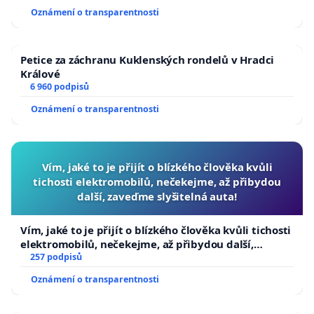
Oznámení o transparentnosti
Petice za záchranu Kuklenských rondelů v Hradci
Králové
6 960 podpisů
Oznámení o transparentnosti
Vím, jaké to je přijít o blízkého člověka kvůli
tichosti elektromobilů, nečekejme, až přibydou
další, zaveďme slyšitelná auta!
Vím, jaké to je přijít o blízkého člověka kvůli tichosti
elektromobilů, nečekejme, až přibydou další,
zaveďme slyšitelná auta!
257 podpisů
Oznámení o transparentnosti