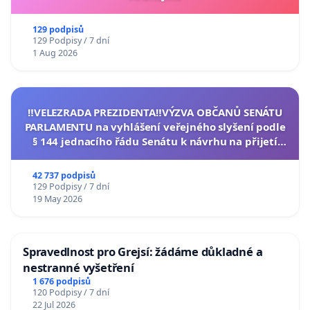
129 podpisů
129 Podpisy / 7 dní
1 Aug 2026
‼️VELEZRADA PREZIDENTA‼️VÝZVA OBČANŮ SENÁTU
PARLAMENTU na vyhlášení veřejného slyšení podle
§ 144 jednacího řádu Senátu k návrhu na přijetí
usnesení k podání ústavní žaloby na prezidenta
republiky
42 737 podpisů
129 Podpisy / 7 dní
19 May 2026
Spravedlnost pro Grejsí: žádáme důkladné a
nestranné vyšetření
1 676 podpisů
120 Podpisy / 7 dní
22 Jul 2026