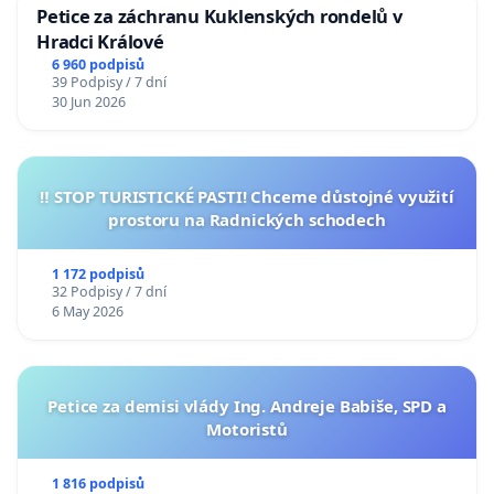
Petice za záchranu Kuklenských rondelů v
Hradci Králové
6 960 podpisů
39 Podpisy / 7 dní
30 Jun 2026
‼️ STOP TURISTICKÉ PASTI! Chceme důstojné využití
prostoru na Radnických schodech
1 172 podpisů
32 Podpisy / 7 dní
6 May 2026
Petice za demisi vlády Ing. Andreje Babiše, SPD a
Motoristů
1 816 podpisů