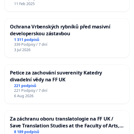
11 Feb 2025
Ochrana Vrbenských rybníků před masivní
developerskou zástavbou
1 311 podpisů
339 Podpisy / 7 dní
3 Jul 2026
Petice za zachování suverenity Katedry
divadelní vědy na FF UK
221 podpisů
221 Podpisy / 7 dní
6 Aug 2026
Za záchranu oboru translatologie na FF UK /
Save Translation Studies at the Faculty of Arts,
Charles University
8 189 podpisů