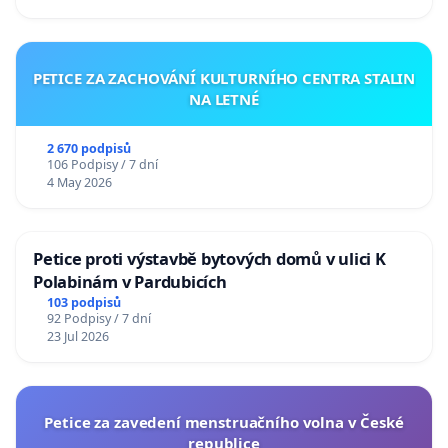
PETICE ZA ZACHOVÁNÍ KULTURNÍHO CENTRA STALIN
NA LETNÉ
2 670 podpisů
106 Podpisy / 7 dní
4 May 2026
Petice proti výstavbě bytových domů v ulici K
Polabinám v Pardubicích
103 podpisů
92 Podpisy / 7 dní
23 Jul 2026
Petice za zavedení menstruačního volna v České
republice