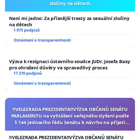
zločiny na dětech
Není mi jedno: Za přísnější tresty za sexuální zločiny
na dětech
1 975 podpisů
Oznámení o transparentnosti
Výzva k rezignaci ústavního soudce JUDr. Josefa Baxy
pro ohrožení důvěry ve spravedlivý proces
17 270 podpisů
Oznámení o transparentnosti
‼️VELEZRADA PREZIDENTA‼️VÝZVA OBČANŮ SENÁTU
PARLAMENTU na vyhlášení veřejného slyšení podle
§ 144 jednacího řádu Senátu k návrhu na přijetí
usnesení k podání ústavní žaloby na prezidenta
republiky
‼️VELEZRADA PREZIDENTA‼️VÝZVA OBČANŮ SENÁTU