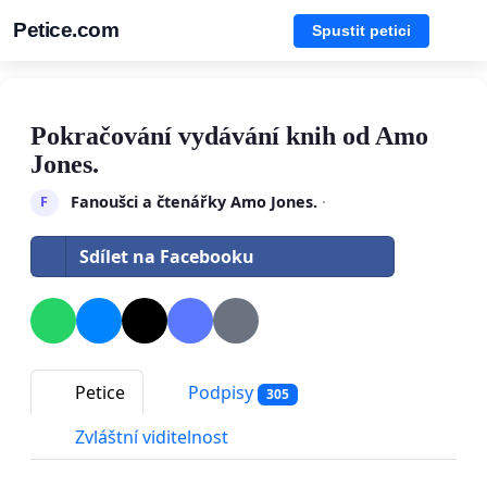
Petice.com
Spustit petici
Pokračování vydávání knih od Amo
Jones.
Fanoušci a čtenářky Amo Jones.
·
F
Sdílet na Facebooku
Petice
Podpisy
305
Zvláštní viditelnost