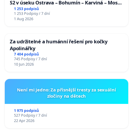
S2 v úseku Ostrava – Bohumín – Karviná – Mosty
u Jablunkova
1 253 podpisů
1 253 Podpisy / 7 dní
1 Aug 2026
Za udržitelné a humánní řešení pro kočky
Apolinářky
7 404 podpisů
745 Podpisy / 7 dní
10 Jun 2026
Není mi jedno: Za přísnější tresty za sexuální
zločiny na dětech
1 975 podpisů
527 Podpisy / 7 dní
22 Apr 2026