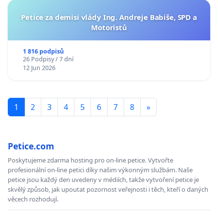
Petice za demisi vlády Ing. Andreje Babiše, SPD a
Motoristů
1 816 podpisů
26 Podpisy / 7 dní
12 Jun 2026
1
2
3
4
5
6
7
8
»
Petice.com
Poskytujeme zdarma hosting pro on-line petice. Vytvořte
profesionální on-line petici díky našim výkonným službám. Naše
petice jsou každý den uvedeny v médiích, takže vytvoření petice je
skvělý způsob, jak upoutat pozornost veřejnosti i těch, kteří o daných
věcech rozhodují.