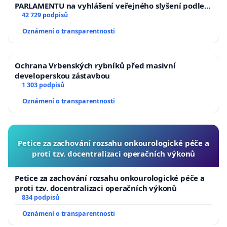
PARLAMENTU na vyhlášení veřejného slyšení podle §
144 jednacího řádu Senátu k návrhu na přijetí
42 729 podpisů
usnesení k podání ústavní žaloby na prezidenta
Oznámení o transparentnosti
republiky
Ochrana Vrbenských rybníků před masivní
developerskou zástavbou
1 303 podpisů
Oznámení o transparentnosti
Petice za zachování rozsahu onkourologické péče a
proti tzv. docentralizaci operačních výkonů
Petice za zachování rozsahu onkourologické péče a
proti tzv. docentralizaci operačních výkonů
834 podpisů
Oznámení o transparentnosti