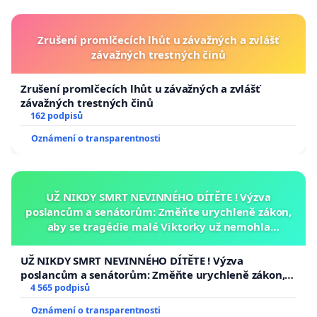
Zrušení promlčecích lhůt u závažných a zvlášť
závažných trestných činů
Zrušení promlčecích lhůt u závažných a zvlášť
závažných trestných činů
162 podpisů
Oznámení o transparentnosti
UŽ NIKDY SMRT NEVINNÉHO DÍTĚTE ! Výzva
poslancům a senátorům: Změňte urychleně zákon,
aby se tragédie malé Viktorky už nemohla
opakovat!
UŽ NIKDY SMRT NEVINNÉHO DÍTĚTE ! Výzva
poslancům a senátorům: Změňte urychleně zákon,
aby se tragédie malé Viktorky už nemohla opakovat!
4 565 podpisů
Oznámení o transparentnosti