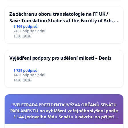
Za záchranu oboru translatologie na FF UK /
Save Translation Studies at the Faculty of Arts,
Charles University
8 169 podpisů
213 Podpisy / 7 dní
13 Jul 2026
Vyjádření podpory pro udělení milosti – Denis
1 729 podpisů
148 Podpisy / 7 dní
14 Jul 2026
‼️VELEZRADA PREZIDENTA‼️VÝZVA OBČANŮ SENÁTU
PARLAMENTU na vyhlášení veřejného slyšení podle
§ 144 jednacího řádu Senátu k návrhu na přijetí
usnesení k podání ústavní žaloby na prezidenta