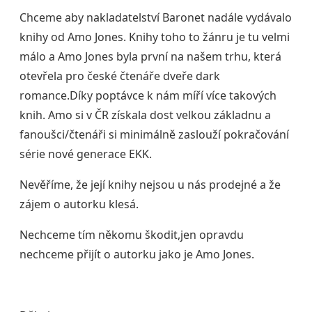
Chceme aby nakladatelství Baronet nadále vydávalo
knihy od Amo Jones. Knihy toho to žánru je tu velmi
málo a Amo Jones byla první na našem trhu, která
otevřela pro české čtenáře dveře dark
romance.Díky poptávce k nám míří více takových
knih. Amo si v ČR získala dost velkou základnu a
fanoušci/čtenáři si minimálně zaslouží pokračování
série nové generace EKK.
Nevěříme, že její knihy nejsou u nás prodejné a že
zájem o autorku klesá.
Nechceme tím někomu škodit,jen opravdu
nechceme přijít o autorku jako je Amo Jones.