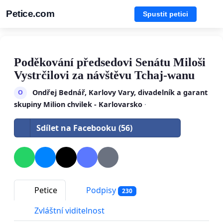
Petice.com
Spustit petici
Poděkování předsedovi Senátu Miloši
Vystrčilovi za návštěvu Tchaj-wanu
Ondřej Bednář, Karlovy Vary, divadelník a garant
O
skupiny Milion chvilek - Karlovarsko
·
Sdílet na Facebooku (56)
Petice
Podpisy
230
Zvláštní viditelnost