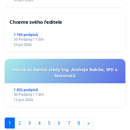
Chceme svého ředitele
1 193 podpisů
35 Podpisy / 7 dní
23 Jul 2026
Petice za demisi vlády Ing. Andreje Babiše, SPD a
Motoristů
1 832 podpisů
30 Podpisy / 7 dní
12 Jun 2026
1
2
3
4
5
6
7
8
»