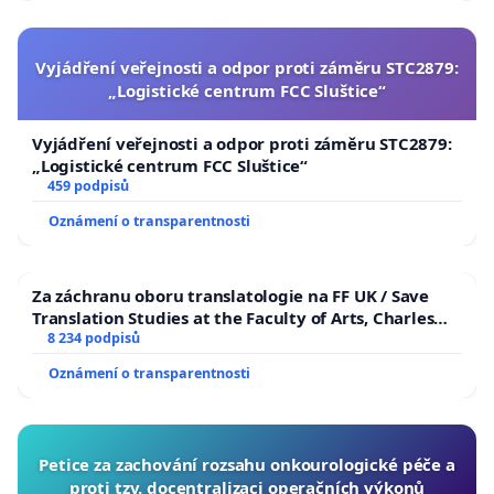
Vyjádření veřejnosti a odpor proti záměru STC2879:
„Logistické centrum FCC Sluštice“
Vyjádření veřejnosti a odpor proti záměru STC2879:
„Logistické centrum FCC Sluštice“
459 podpisů
Oznámení o transparentnosti
Za záchranu oboru translatologie na FF UK / Save
Translation Studies at the Faculty of Arts, Charles
University
8 234 podpisů
Oznámení o transparentnosti
Petice za zachování rozsahu onkourologické péče a
proti tzv. docentralizaci operačních výkonů