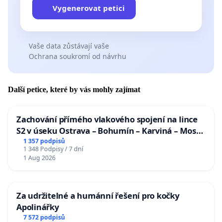
Vygenerovat petici
Vaše data zůstávají vaše
Ochrana soukromí od návrhu
Další petice, které by vás mohly zajímat
Zachování přímého vlakového spojení na lince
S2 v úseku Ostrava – Bohumín – Karviná – Mosty
u Jablunkova
1 357 podpisů
1 348 Podpisy / 7 dní
1 Aug 2026
Za udržitelné a humánní řešení pro kočky
Apolinářky
7 572 podpisů