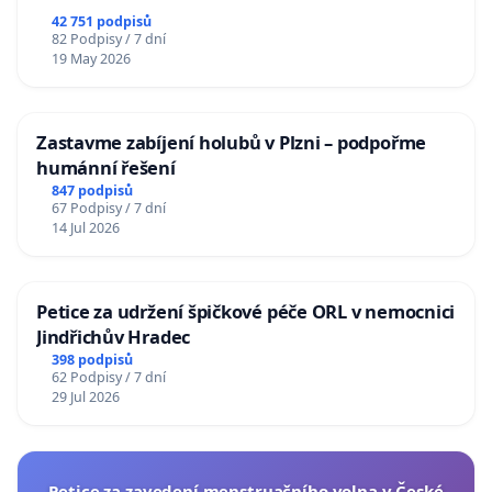
republiky
42 751 podpisů
82 Podpisy / 7 dní
19 May 2026
Zastavme zabíjení holubů v Plzni – podpořme
humánní řešení
847 podpisů
67 Podpisy / 7 dní
14 Jul 2026
Petice za udržení špičkové péče ORL v nemocnici
Jindřichův Hradec
398 podpisů
62 Podpisy / 7 dní
29 Jul 2026
Petice za zavedení menstruačního volna v České