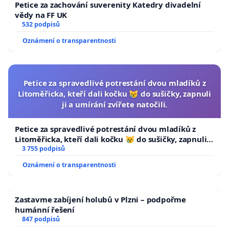
příběh o velkolepé cestě demokracie, cestě
Petice za zachování suverenity Katedry divadelní
českého suverénního politika, která se stává
vědy na FF UK
532 podpisů
inspirací a vzorem pro ostatní evropské země. Tak
Oznámení o transparentnosti
referuje o Vaší misi řada světových médií, v tomto
kontextu by o ní měla referovat i česká média
veřejné služby.
Petice za spravedlivé potrestání dvou mladíků z
Litoměřicka, kteří dali kočku 😿 do sušičky, zapnuli
Poslední roky nám dávají příležitost zažít pocity
ji a umírání zvířete natočili.
rozvratu slušnosti, práva, jakýchkoliv hranic studu
v politice, pocity bizáru a nemyslitelného. A zároveň
Petice za spravedlivé potrestání dvou mladíků z
probuzení občanské hrdosti. Díky, že jste naplnil
Litoměřicka, kteří dali kočku 😿 do sušičky, zapnuli ji
a umírání zvířete natočili.
3 755 podpisů
záměr svého předchůdce Jaroslava Kubery a zvedl
Oznámení o transparentnosti
naši hrdost vysoko. Je to pro Českou republiku
výjimečná událost a chci si ji takto zapamatovat.
Zastavme zabíjení holubů v Plzni – podpořme
V úctě
humánní řešení
847 podpisů
Ondřej Bednář