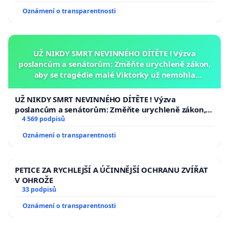
Oznámení o transparentnosti
UŽ NIKDY SMRT NEVINNÉHO DÍTĚTE ! Výzva
poslancům a senátorům: Změňte urychleně zákon,
aby se tragédie malé Viktorky už nemohla
opakovat!
UŽ NIKDY SMRT NEVINNÉHO DÍTĚTE ! Výzva
poslancům a senátorům: Změňte urychleně zákon,
aby se tragédie malé Viktorky už nemohla opakovat!
4 569 podpisů
Oznámení o transparentnosti
PETICE ZA RYCHLEJŠÍ A ÚČINNĚJŠÍ OCHRANU ZVÍŘAT
V OHROŽE
33 podpisů
Oznámení o transparentnosti