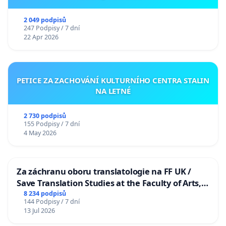
2 049 podpisů
247 Podpisy / 7 dní
22 Apr 2026
PETICE ZA ZACHOVÁNÍ KULTURNÍHO CENTRA STALIN
NA LETNÉ
2 730 podpisů
155 Podpisy / 7 dní
4 May 2026
Za záchranu oboru translatologie na FF UK /
Save Translation Studies at the Faculty of Arts,
Charles University
8 234 podpisů
144 Podpisy / 7 dní
13 Jul 2026