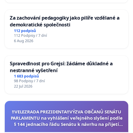
Za zachování pedagogiky jako pilíře vzdělané a
demokratické společnosti
112 podpisů
112 Podpisy / 7 dní
6 Aug 2026
Spravedlnost pro Grejsí: žádáme důkladné a
nestranné vyšetření
1 683 podpisů
98 Podpisy / 7 dní
22 Jul 2026
‼️VELEZRADA PREZIDENTA‼️VÝZVA OBČANŮ SENÁTU
PARLAMENTU na vyhlášení veřejného slyšení podle
§ 144 jednacího řádu Senátu k návrhu na přijetí
usnesení k podání ústavní žaloby na prezidenta