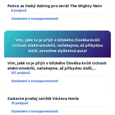
Petice za český dabing pro seriál The Mighty Nein
8 podpisů
Oznámení o transparentnosti
Vím, jaké to je přijít o blízkého člověka kvůli
tichosti elektromobilů, nečekejme, až přibydou
další, zaveďme slyšitelná auta!
Vím, jaké to je přijít o blízkého člověka kvůli tichosti
elektromobilů, nečekejme, až přibydou další,
zaveďme slyšitelná auta!
257 podpisů
Oznámení o transparentnosti
Zastavte prodej Letiště Václava Havla
10 podpisů
Oznámení o transparentnosti