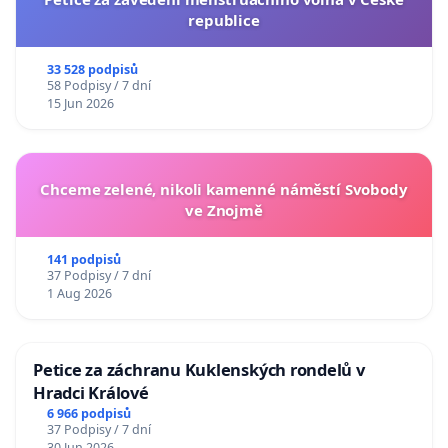
republice
33 528 podpisů
58 Podpisy / 7 dní
15 Jun 2026
Chceme zelené, nikoli kamenné náměstí Svobody
ve Znojmě
141 podpisů
37 Podpisy / 7 dní
1 Aug 2026
Petice za záchranu Kuklenských rondelů v
Hradci Králové
6 966 podpisů
37 Podpisy / 7 dní
30 Jun 2026