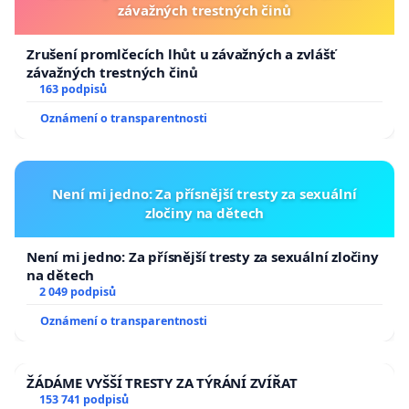
závažných trestných činů
Zrušení promlčecích lhůt u závažných a zvlášť
závažných trestných činů
163 podpisů
Oznámení o transparentnosti
Není mi jedno: Za přísnější tresty za sexuální
zločiny na dětech
Není mi jedno: Za přísnější tresty za sexuální zločiny
na dětech
2 049 podpisů
Oznámení o transparentnosti
ŽÁDÁME VYŠŠÍ TRESTY ZA TÝRÁNÍ ZVÍŘAT
153 741 podpisů