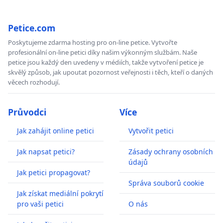
Petice.com
Poskytujeme zdarma hosting pro on-line petice. Vytvořte
profesionální on-line petici díky našim výkonným službám. Naše
petice jsou každý den uvedeny v médiích, takže vytvoření petice je
skvělý způsob, jak upoutat pozornost veřejnosti i těch, kteří o daných
věcech rozhodují.
Průvodci
Více
Jak zahájit online petici
Vytvořit petici
Jak napsat petici?
Zásady ochrany osobních
údajů
Jak petici propagovat?
Správa souborů cookie
Jak získat mediální pokrytí
pro vaši petici
O nás