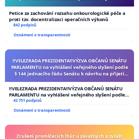
Petice za zachování rozsahu onkourologické péče a
proti tzv. docentralizaci operačních výkonů
842 podpisů
Oznámení o transparentnosti
‼️VELEZRADA PREZIDENTA‼️VÝZVA OBČANŮ SENÁTU
PARLAMENTU na vyhlášení veřejného slyšení podle
§ 144 jednacího řádu Senátu k návrhu na přijetí
usnesení k podání ústavní žaloby na prezidenta
republiky
‼️VELEZRADA PREZIDENTA‼️VÝZVA OBČANŮ SENÁTU
PARLAMENTU na vyhlášení veřejného slyšení podle §
144 jednacího řádu Senátu k návrhu na přijetí
42 751 podpisů
usnesení k podání ústavní žaloby na prezidenta
Oznámení o transparentnosti
republiky
Zrušení promlčecích lhůt u závažných a zvlášť