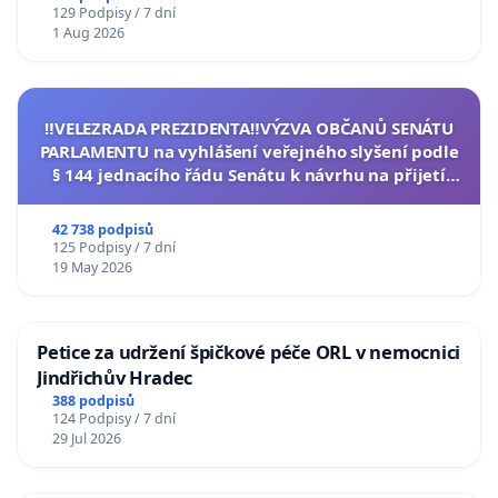
129 Podpisy / 7 dní
1 Aug 2026
‼️VELEZRADA PREZIDENTA‼️VÝZVA OBČANŮ SENÁTU
PARLAMENTU na vyhlášení veřejného slyšení podle
§ 144 jednacího řádu Senátu k návrhu na přijetí
usnesení k podání ústavní žaloby na prezidenta
republiky
42 738 podpisů
125 Podpisy / 7 dní
19 May 2026
Petice za udržení špičkové péče ORL v nemocnici
Jindřichův Hradec
388 podpisů
124 Podpisy / 7 dní
29 Jul 2026