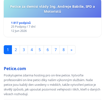
Petice za demisi vlády Ing. Andreje Babiše, SPD a
Motoristů
1 817 podpisů
25 Podpisy / 7 dní
12 Jun 2026
1
2
3
4
5
6
7
8
»
Petice.com
Poskytujeme zdarma hosting pro on-line petice. Vytvořte
profesionální on-line petici díky našim výkonným službám. Naše
petice jsou každý den uvedeny v médiích, takže vytvoření petice je
skvělý způsob, jak upoutat pozornost veřejnosti i těch, kteří o daných
věcech rozhodují.