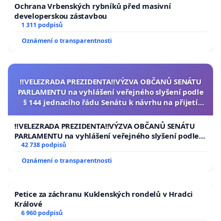
Ochrana Vrbenských rybníků před masivní
developerskou zástavbou
1 311 podpisů
Oznámení o transparentnosti
‼️VELEZRADA PREZIDENTA‼️VÝZVA OBČANŮ SENÁTU
PARLAMENTU na vyhlášení veřejného slyšení podle
§ 144 jednacího řádu Senátu k návrhu na přijetí
usnesení k podání ústavní žaloby na prezidenta
republiky
‼️VELEZRADA PREZIDENTA‼️VÝZVA OBČANŮ SENÁTU
PARLAMENTU na vyhlášení veřejného slyšení podle §
144 jednacího řádu Senátu k návrhu na přijetí
42 738 podpisů
usnesení k podání ústavní žaloby na prezidenta
Oznámení o transparentnosti
republiky
Petice za záchranu Kuklenských rondelů v Hradci
Králové
6 960 podpisů