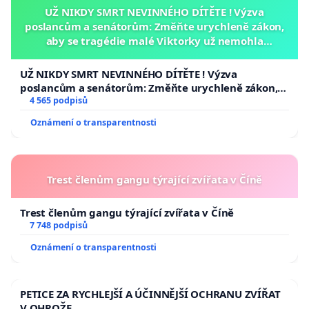
UŽ NIKDY SMRT NEVINNÉHO DÍTĚTE ! Výzva
poslancům a senátorům: Změňte urychleně zákon,
aby se tragédie malé Viktorky už nemohla
opakovat!
UŽ NIKDY SMRT NEVINNÉHO DÍTĚTE ! Výzva
poslancům a senátorům: Změňte urychleně zákon,
aby se tragédie malé Viktorky už nemohla opakovat!
4 565 podpisů
Oznámení o transparentnosti
Trest členům gangu týrající zvířata v Číně
Trest členům gangu týrající zvířata v Číně
7 748 podpisů
Oznámení o transparentnosti
PETICE ZA RYCHLEJŠÍ A ÚČINNĚJŠÍ OCHRANU ZVÍŘAT
V OHROŽE