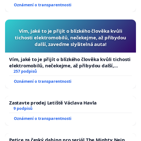
Oznámení o transparentnosti
Vím, jaké to je přijít o blízkého člověka kvůli
tichosti elektromobilů, nečekejme, až přibydou
další, zaveďme slyšitelná auta!
Vím, jaké to je přijít o blízkého člověka kvůli tichosti
elektromobilů, nečekejme, až přibydou další,
zaveďme slyšitelná auta!
257 podpisů
Oznámení o transparentnosti
Zastavte prodej Letiště Václava Havla
9 podpisů
Oznámení o transparentnosti
Petice za český dabing pro seriál The Mighty Nein