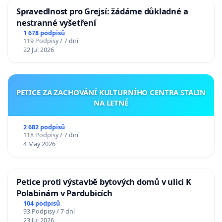
Spravedlnost pro Grejsí: žádáme důkladné a
nestranné vyšetření
1 678 podpisů
119 Podpisy / 7 dní
22 Jul 2026
PETICE ZA ZACHOVÁNÍ KULTURNÍHO CENTRA STALIN
NA LETNÉ
2 682 podpisů
118 Podpisy / 7 dní
4 May 2026
Petice proti výstavbě bytových domů v ulici K
Polabinám v Pardubicích
104 podpisů
93 Podpisy / 7 dní
23 Jul 2026