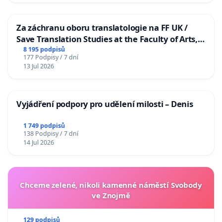
Za záchranu oboru translatologie na FF UK /
Save Translation Studies at the Faculty of Arts,
Charles University
8 195 podpisů
177 Podpisy / 7 dní
13 Jul 2026
Vyjádření podpory pro udělení milosti – Denis
1 749 podpisů
138 Podpisy / 7 dní
14 Jul 2026
Chceme zelené, nikoli kamenné náměstí Svobody
ve Znojmě
129 podpisů