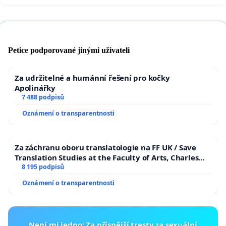
Petice podporované jinými uživateli
Za udržitelné a humánní řešení pro kočky
Apolinářky
7 488 podpisů
Oznámení o transparentnosti
Za záchranu oboru translatologie na FF UK / Save
Translation Studies at the Faculty of Arts, Charles
University
8 195 podpisů
Oznámení o transparentnosti
Není mi jedno: Za přísnější tresty za sexuální