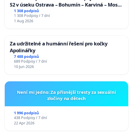
S2 v úseku Ostrava – Bohumín – Karviná – Mosty
u Jablunkova
1 308 podpisů
1 308 Podpisy / 7 dní
1 Aug 2026
Za udržitelné a humánní řešení pro kočky
Apolinářky
7 488 podpisů
689 Podpisy / 7 dní
10 Jun 2026
Není mi jedno: Za přísnější tresty za sexuální
zločiny na dětech
1 996 podpisů
438 Podpisy / 7 dní
22 Apr 2026