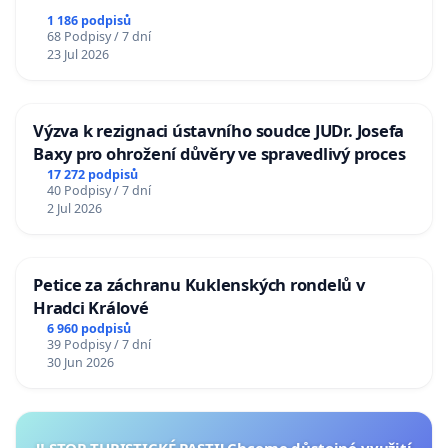
1 186 podpisů
68 Podpisy / 7 dní
23 Jul 2026
Výzva k rezignaci ústavního soudce JUDr. Josefa
Baxy pro ohrožení důvěry ve spravedlivý proces
17 272 podpisů
40 Podpisy / 7 dní
2 Jul 2026
Petice za záchranu Kuklenských rondelů v
Hradci Králové
6 960 podpisů
39 Podpisy / 7 dní
30 Jun 2026
‼️ STOP TURISTICKÉ PASTI! Chceme důstojné využití