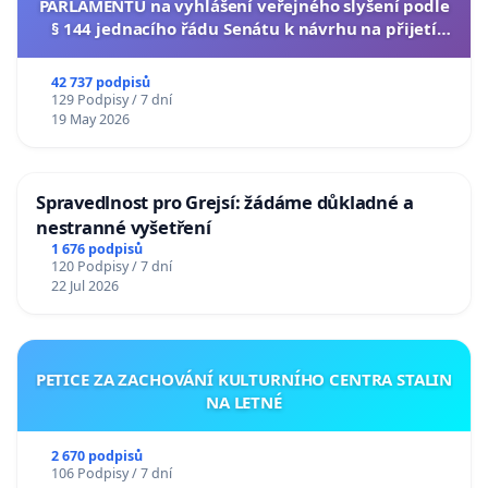
PARLAMENTU na vyhlášení veřejného slyšení podle
§ 144 jednacího řádu Senátu k návrhu na přijetí
usnesení k podání ústavní žaloby na prezidenta
republiky
42 737 podpisů
129 Podpisy / 7 dní
19 May 2026
Spravedlnost pro Grejsí: žádáme důkladné a
nestranné vyšetření
1 676 podpisů
120 Podpisy / 7 dní
22 Jul 2026
PETICE ZA ZACHOVÁNÍ KULTURNÍHO CENTRA STALIN
NA LETNÉ
2 670 podpisů
106 Podpisy / 7 dní