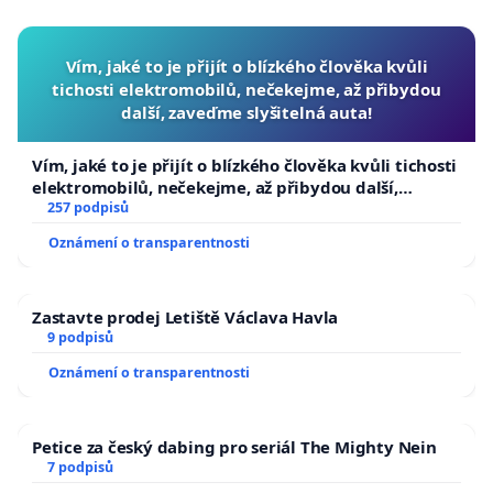
Vím, jaké to je přijít o blízkého člověka kvůli
tichosti elektromobilů, nečekejme, až přibydou
další, zaveďme slyšitelná auta!
Vím, jaké to je přijít o blízkého člověka kvůli tichosti
elektromobilů, nečekejme, až přibydou další,
zaveďme slyšitelná auta!
257 podpisů
Oznámení o transparentnosti
Zastavte prodej Letiště Václava Havla
9 podpisů
Oznámení o transparentnosti
Petice za český dabing pro seriál The Mighty Nein
7 podpisů