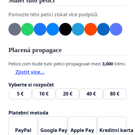
Sdílet tuto petici
Pomozte této petici získat více podpisů.
Placená propagace
Petice.com bude tuto petici propagovat mezi
3,000
lidmi.
Zjistit více...
Vyberte si rozpočet
5 €
10 €
20 €
40 €
80 €
Platební metoda
PayPal
Google Pay
Apple Pay
Kreditní karta