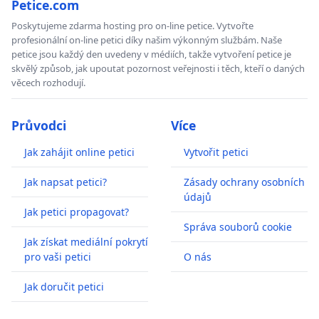
Petice.com
Poskytujeme zdarma hosting pro on-line petice. Vytvořte
profesionální on-line petici díky našim výkonným službám. Naše
petice jsou každý den uvedeny v médiích, takže vytvoření petice je
skvělý způsob, jak upoutat pozornost veřejnosti i těch, kteří o daných
věcech rozhodují.
Průvodci
Více
Jak zahájit online petici
Vytvořit petici
Jak napsat petici?
Zásady ochrany osobních
údajů
Jak petici propagovat?
Správa souborů cookie
Jak získat mediální pokrytí
pro vaši petici
O nás
Jak doručit petici