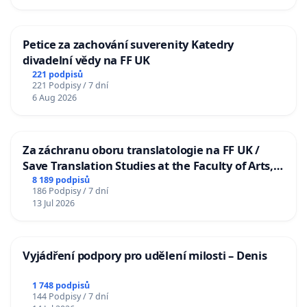
Petice za zachování suverenity Katedry
divadelní vědy na FF UK
221 podpisů
221 Podpisy / 7 dní
6 Aug 2026
Za záchranu oboru translatologie na FF UK /
Save Translation Studies at the Faculty of Arts,
Charles University
8 189 podpisů
186 Podpisy / 7 dní
13 Jul 2026
Vyjádření podpory pro udělení milosti – Denis
1 748 podpisů
144 Podpisy / 7 dní