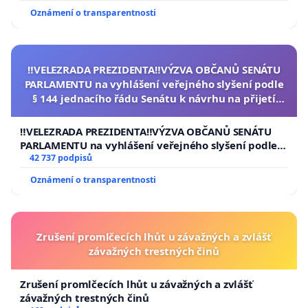
Oznámení o transparentnosti
‼️VELEZRADA PREZIDENTA‼️VÝZVA OBČANŮ SENÁTU
PARLAMENTU na vyhlášení veřejného slyšení podle
§ 144 jednacího řádu Senátu k návrhu na přijetí
usnesení k podání ústavní žaloby na prezidenta
republiky
‼️VELEZRADA PREZIDENTA‼️VÝZVA OBČANŮ SENÁTU
PARLAMENTU na vyhlášení veřejného slyšení podle §
144 jednacího řádu Senátu k návrhu na přijetí
42 737 podpisů
usnesení k podání ústavní žaloby na prezidenta
Oznámení o transparentnosti
republiky
Zrušení promlčecích lhůt u závažných a zvlášť
závažných trestných činů
Zrušení promlčecích lhůt u závažných a zvlášť
závažných trestných činů