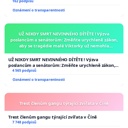
162 podpisů
Oznámení o transparentnosti
UŽ NIKDY SMRT NEVINNÉHO DÍTĚTE ! Výzva
poslancům a senátorům: Změňte urychleně zákon,
aby se tragédie malé Viktorky už nemohla
opakovat!
UŽ NIKDY SMRT NEVINNÉHO DÍTĚTE ! Výzva
poslancům a senátorům: Změňte urychleně zákon,
aby se tragédie malé Viktorky už nemohla opakovat!
4 565 podpisů
Oznámení o transparentnosti
Trest členům gangu týrající zvířata v Číně
Trest členům gangu týrající zvířata v Číně
7 748 podpisů