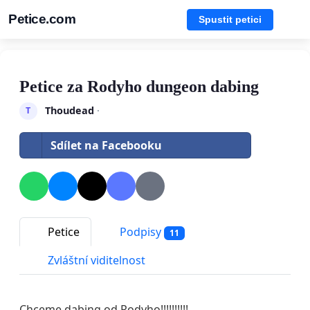
Petice.com
Spustit petici
Petice za Rodyho dungeon dabing
Thoudead
·
T
Sdílet na Facebooku
Petice
Podpisy
11
Zvláštní viditelnost
Chceme dabing od Rodyho!!!!!!!!!!