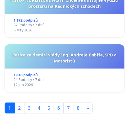
prostoru na Radnických schodech
1 172 podpisů
32 Podpisy / 7 dní
6 May 2026
Petice za demisi vlády Ing. Andreje Babiše, SPD a
Motoristů
1 816 podpisů
24 Podpisy / 7 dní
12 Jun 2026
1
2
3
4
5
6
7
8
»