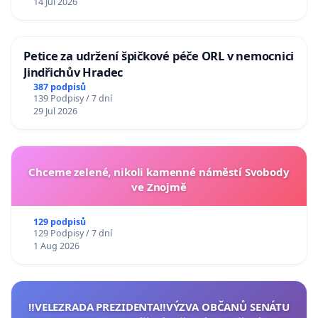
14 Jul 2026
Petice za udržení špičkové péče ORL v nemocnici
Jindřichův Hradec
387 podpisů
139 Podpisy / 7 dní
29 Jul 2026
Chceme zelené, nikoli kamenné náměstí Svobody
ve Znojmě
129 podpisů
129 Podpisy / 7 dní
1 Aug 2026
‼️VELEZRADA PREZIDENTA‼️VÝZVA OBČANŮ SENÁTU