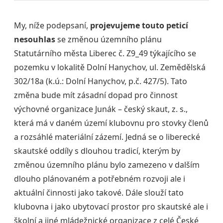
My, níže podepsaní,
projevujeme touto peticí
nesouhlas
se změnou územního plánu
Statutárního města Liberec č. Z9_49 týkajícího se
pozemku v lokalitě Dolní Hanychov, ul. Zemědělská
302/18a (k.ú.: Dolní Hanychov, p.č. 427/5). Tato
změna bude mít zásadní dopad pro činnost
výchovné organizace Junák – český skaut, z. s.,
která má v daném území klubovnu pro stovky členů
a rozsáhlé materiální zázemí. Jedná se o liberecké
skautské oddíly s dlouhou tradicí, kterým by
změnou územního plánu bylo zamezeno v dalším
dlouho plánovaném a potřebném rozvoji ale i
aktuální činnosti jako takové. Dále slouží tato
klubovna i jako ubytovací prostor pro skautské ale i
školní a jiné mládežnické organizace z celé České