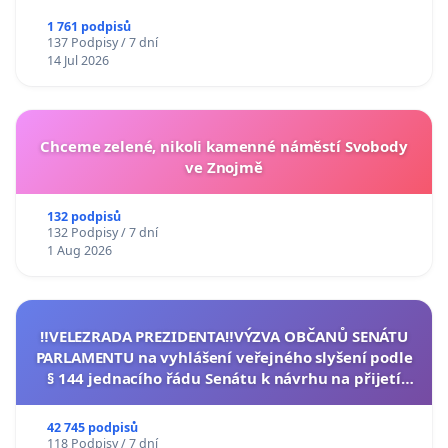
1 761 podpisů
137 Podpisy / 7 dní
14 Jul 2026
Chceme zelené, nikoli kamenné náměstí Svobody
ve Znojmě
132 podpisů
132 Podpisy / 7 dní
1 Aug 2026
‼️VELEZRADA PREZIDENTA‼️VÝZVA OBČANŮ SENÁTU
PARLAMENTU na vyhlášení veřejného slyšení podle
§ 144 jednacího řádu Senátu k návrhu na přijetí
usnesení k podání ústavní žaloby na prezidenta
republiky
42 745 podpisů
118 Podpisy / 7 dní