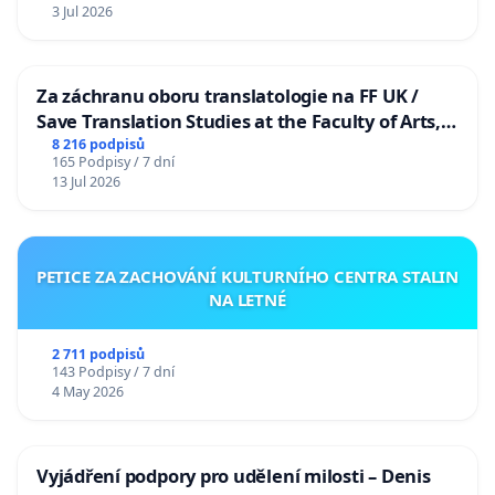
3 Jul 2026
Za záchranu oboru translatologie na FF UK /
Save Translation Studies at the Faculty of Arts,
Charles University
8 216 podpisů
165 Podpisy / 7 dní
13 Jul 2026
PETICE ZA ZACHOVÁNÍ KULTURNÍHO CENTRA STALIN
NA LETNÉ
2 711 podpisů
143 Podpisy / 7 dní
4 May 2026
Vyjádření podpory pro udělení milosti – Denis