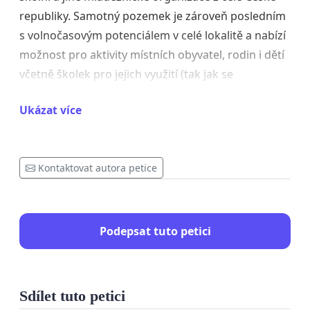
republiky. Samotný pozemek je zároveň posledním
s volnočasovým potenciálem v celé lokalitě a nabízí
možnost pro aktivity místních obyvatel, rodin i dětí
včetně školek pro jejich využití (tak jak se
doposavad ostatně děje). Vyzýváme tudíž město
Ukázat více
Liberec, aby tuto změnu územního plánu zastavilo a
výše uvedený pozemek vykoupilo do svého
vlastnictví.
Kontaktovat autora petice
Statutární město Liberec zde hodlá změnit výše
zmíněný pozemek z Plochy občanského vybavení –
sport na plochy bydlení všeobecného (BU) za
Podepsat tuto petici
účelem výstavby rodinných domů.
Tím z této, hojně obydlené, části města zmizí
prostor pro volnočasové aktivity, který mohou
Sdílet tuto petici
volně využívat všichni místní obyvatelé.