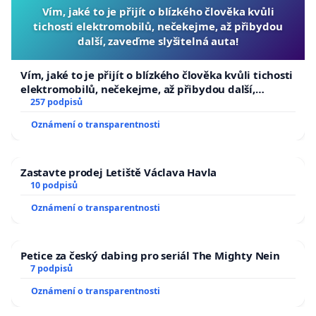
Vím, jaké to je přijít o blízkého člověka kvůli
tichosti elektromobilů, nečekejme, až přibydou
další, zaveďme slyšitelná auta!
Vím, jaké to je přijít o blízkého člověka kvůli tichosti
elektromobilů, nečekejme, až přibydou další,
zaveďme slyšitelná auta!
257 podpisů
Oznámení o transparentnosti
Zastavte prodej Letiště Václava Havla
10 podpisů
Oznámení o transparentnosti
Petice za český dabing pro seriál The Mighty Nein
7 podpisů
Oznámení o transparentnosti