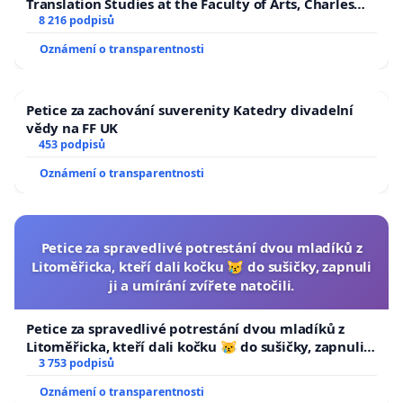
Translation Studies at the Faculty of Arts, Charles
University
8 216 podpisů
Oznámení o transparentnosti
Petice za zachování suverenity Katedry divadelní
vědy na FF UK
453 podpisů
Oznámení o transparentnosti
Petice za spravedlivé potrestání dvou mladíků z
Litoměřicka, kteří dali kočku 😿 do sušičky, zapnuli
ji a umírání zvířete natočili.
Petice za spravedlivé potrestání dvou mladíků z
Litoměřicka, kteří dali kočku 😿 do sušičky, zapnuli ji
a umírání zvířete natočili.
3 753 podpisů
Oznámení o transparentnosti