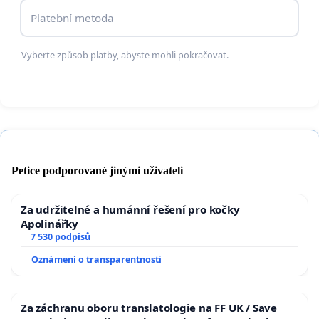
Obdobný veřejný volnočasový prostor vznikl za
Platební metoda
přispění Statutárního města Liberec (včetně
výkupu pozemků) např. i u zastávky tramvaje
Spáleniště, který je hojně využíván místními
Vyberte způsob platby, abyste mohli pokračovat.
k rekreačním účelům.
Petice podporované jinými uživateli
Za udržitelné a humánní řešení pro kočky
Apolinářky
7 530 podpisů
Oznámení o transparentnosti
Za záchranu oboru translatologie na FF UK / Save