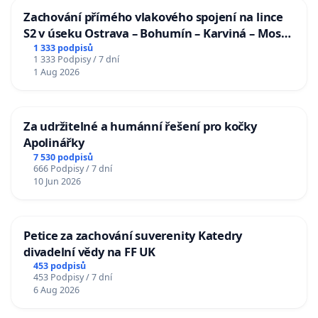
Zachování přímého vlakového spojení na lince
S2 v úseku Ostrava – Bohumín – Karviná – Mosty
u Jablunkova
1 333 podpisů
1 333 Podpisy / 7 dní
1 Aug 2026
Za udržitelné a humánní řešení pro kočky
Apolinářky
7 530 podpisů
666 Podpisy / 7 dní
10 Jun 2026
Petice za zachování suverenity Katedry
divadelní vědy na FF UK
453 podpisů
453 Podpisy / 7 dní
6 Aug 2026