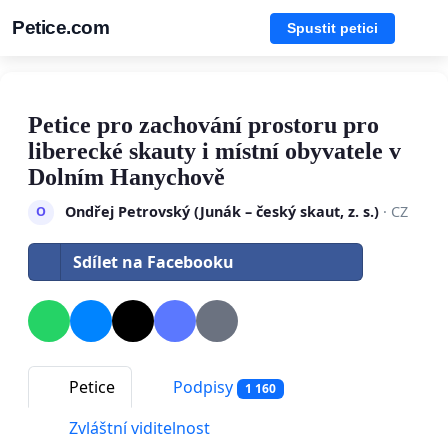
Petice.com
Spustit petici
Petice pro zachování prostoru pro
liberecké skauty i místní obyvatele v
Dolním Hanychově
Ondřej Petrovský (Junák – český skaut, z. s.)
· CZ
O
Sdílet na Facebooku
Petice
Podpisy
1 160
Zvláštní viditelnost