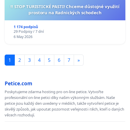
‼️ STOP TURISTICKÉ PASTI! Chceme důstojné využití
prostoru na Radnických schodech
1 174 podpisů
29 Podpisy / 7 dní
6 May 2026
1
2
3
4
5
6
7
»
Petice.com
Poskytujeme zdarma hosting pro on-line petice. Vytvořte
profesionální on-line petici díky našim výkonným službám. Naše
petice jsou každý den uvedeny v médiích, takže vytvoření petice je
skvělý způsob, jak upoutat pozornost veřejnosti i těch, kteří o daných
věcech rozhodují.