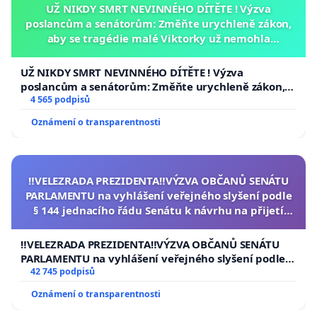
UŽ NIKDY SMRT NEVINNÉHO DÍTĚTE ! Výzva
poslancům a senátorům: Změňte urychleně zákon,
aby se tragédie malé Viktorky už nemohla
opakovat!
UŽ NIKDY SMRT NEVINNÉHO DÍTĚTE ! Výzva
poslancům a senátorům: Změňte urychleně zákon,
aby se tragédie malé Viktorky už nemohla opakovat!
4 565 podpisů
Oznámení o transparentnosti
‼️VELEZRADA PREZIDENTA‼️VÝZVA OBČANŮ SENÁTU
PARLAMENTU na vyhlášení veřejného slyšení podle
§ 144 jednacího řádu Senátu k návrhu na přijetí
usnesení k podání ústavní žaloby na prezidenta
republiky
‼️VELEZRADA PREZIDENTA‼️VÝZVA OBČANŮ SENÁTU
PARLAMENTU na vyhlášení veřejného slyšení podle §
144 jednacího řádu Senátu k návrhu na přijetí
42 745 podpisů
usnesení k podání ústavní žaloby na prezidenta
Oznámení o transparentnosti
republiky