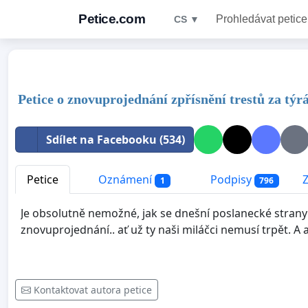
Petice.com
Prohledávat petice
CS ▼
Petice o znovuprojednání zpřísnění trestů za týrá
Sdílet na Facebooku (534)
Petice
Oznámení
Podpisy
1
796
Je obsolutně nemožné, jak se dnešní poslanecké strany c
znovuprojednání.. ať už ty naši miláčci nemusí trpět. A 
Kontaktovat autora petice