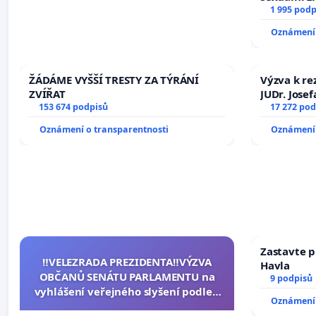
1 995 podp
Oznámení 
ŽÁDÁME VYŠŠÍ TRESTY ZA TÝRÁNÍ
Výzva k re
ZVÍŘAT
JUDr. Jose
153 674 podpisů
ve spraved
17 272 pod
Oznámení o transparentnosti
Oznámení 
Zastavte p
‼️VELEZRADA PREZIDENTA‼️VÝZVA
Havla
OBČANŮ SENÁTU PARLAMENTU na
9 podpisů
vyhlášení veřejného slyšení podle §
Oznámení 
144 jednacího řádu Senátu k návrhu