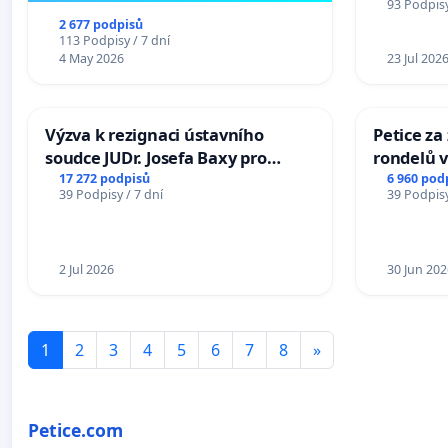
93 Podpisy
2 677 podpisů
113 Podpisy / 7 dní
4 May 2026
23 Jul 202
Výzva k rezignaci ústavního
Petice z
soudce JUDr. Josefa Baxy pro
rondelů v
ohrožení důvěry ve spravedlivý
17 272 podpisů
6 960 pod
39 Podpisy / 7 dní
39 Podpisy
proces
2 Jul 2026
30 Jun 202
1
2
3
4
5
6
7
8
»
Petice.com