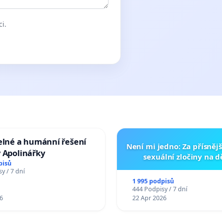
ci.
elné a humánní řešení
Není mi jedno: Za přísnějš
 Apolinářky
sexuální zločiny na 
pisů
y / 7 dní
1 995 podpisů
444 Podpisy / 7 dní
6
22 Apr 2026