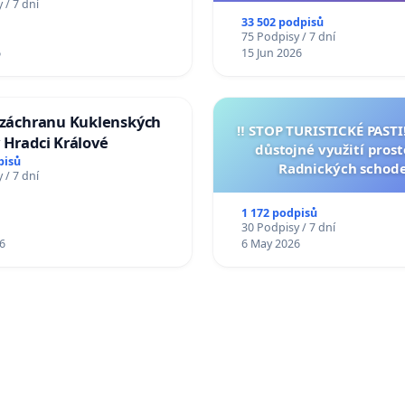
 / 7 dní
33 502 podpisů
75 Podpisy / 7 dní
6
15 Jun 2026
a záchranu Kuklenských
‼️ STOP TURISTICKÉ PAST
 Hradci Králové
důstojné využití pros
pisů
Radnických schod
 / 7 dní
1 172 podpisů
30 Podpisy / 7 dní
6
6 May 2026