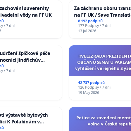
 zachování suverenity
Za záchranu oboru trans
ivadelní vědy na FF UK
na FF UK / Save Translat
Studies at the Faculty of 
sů
8 192 podpisů
y / 7 dní
177 Podpisy / 7 dní
Charles University
6
13 Jul 2026
 udržení špičkové péče
‼️VELEZRADA PREZIDENT
ocnici Jindřichův
OBČANŮ SENÁTU PARLAM
sů
vyhlášení veřejného slyše
y / 7 dní
144 jednacího řádu Senát
na přijetí usnesení k podá
42 737 podpisů
žaloby na prezidenta r
126 Podpisy / 7 dní
6
19 May 2026
oti výstavbě bytových
Petice za zavedení mens
ici K Polabinám v
volna v České repub
ích
sů