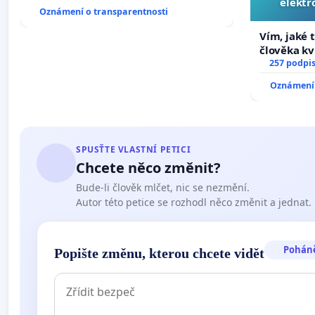
elektr
Oznámení o transparentnosti
přibydou 
Vím, jaké t
člověka kv
nečekejme,
257 podpi
zaveďme sl
Oznámení 
SPUSŤTE VLASTNÍ PETICI
Chcete něco změnit?
Bude-li člověk mlčet, nic se nezmění.
Autor této petice se rozhodl něco změnit a jednat.
Pohán
Popište změnu, kterou chcete vidět