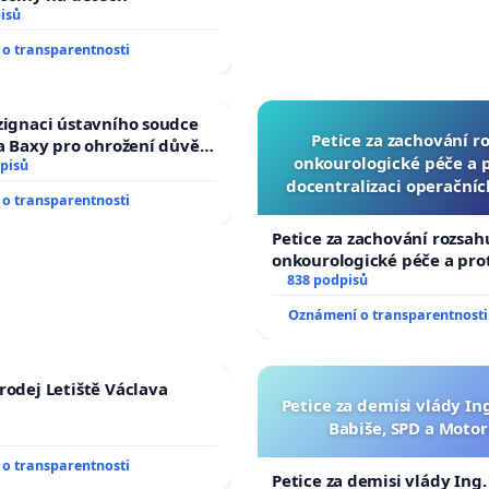
isů
o transparentnosti
zignaci ústavního soudce
Petice za zachování r
fa Baxy pro ohrožení důvěry
onkourologické péče a pr
livý proces
pisů
docentralizaci operační
o transparentnosti
Petice za zachování rozsah
onkourologické péče a prot
docentralizaci operačních
838 podpisů
Oznámení o transparentnosti
rodej Letiště Václava
Petice za demisi vlády In
Babiše, SPD a Motor
o transparentnosti
Petice za demisi vlády Ing