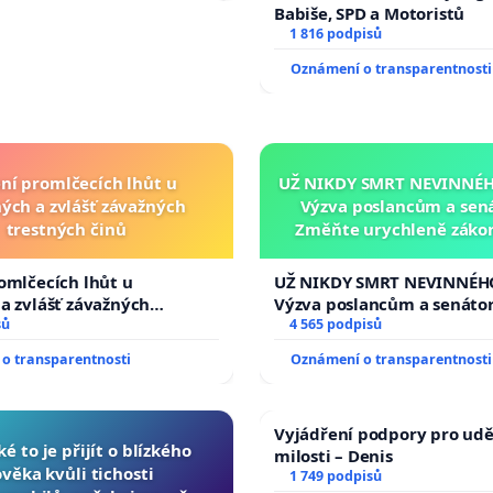
Babiše, SPD a Motoristů
1 816 podpisů
Oznámení o transparentnosti
ní promlčecích lhůt u
UŽ NIKDY SMRT NEVINNÉHO
ých a zvlášť závažných
Výzva poslancům a sen
trestných činů
Změňte urychleně zákon
tragédie malé Viktorky 
opakovat!
omlčecích lhůt u
UŽ NIKDY SMRT NEVINNÉHO
a zvlášť závažných
Výzva poslancům a senáto
činů
sů
Změňte urychleně zákon, a
4 565 podpisů
tragédie malé Viktorky už
o transparentnosti
Oznámení o transparentnosti
opakovat!
Vyjádření podpory pro udě
ké to je přijít o blízkého
milosti – Denis
ověka kvůli tichosti
1 749 podpisů