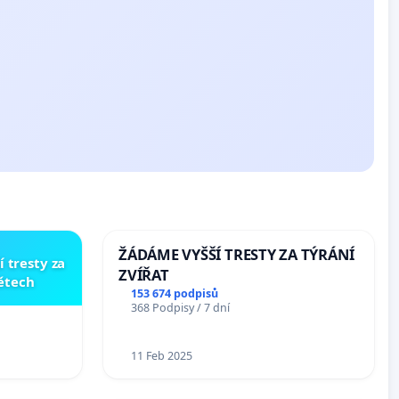
ŽÁDÁME VYŠŠÍ TRESTY ZA TÝRÁNÍ
í tresty za
ZVÍŘAT
dětech
153 674 podpisů
368 Podpisy / 7 dní
11 Feb 2025