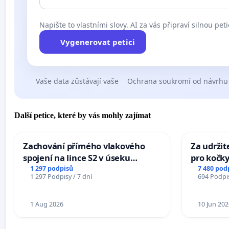
Napište to vlastními slovy. AI za vás připraví silnou peti
Vygenerovat petici
Vaše data zůstávají vaše
Ochrana soukromí od návrhu
Další petice, které by vás mohly zajímat
Zachování přímého vlakového
Za udržit
spojení na lince S2 v úseku
pro kočky
Ostrava – Bohumín – Karviná –
1 297 podpisů
7 480 pod
1 297 Podpisy / 7 dní
694 Podpis
Mosty u Jablunkova
1 Aug 2026
10 Jun 202