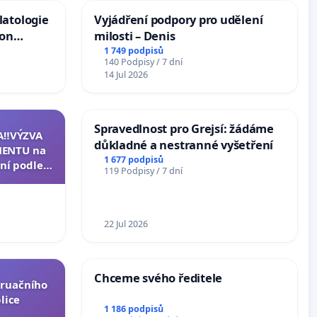
latologie
Vyjádření podpory pro udělení
ion
milosti – Denis
Arts,
1 749 podpisů
140 Podpisy / 7 dní
14 Jul 2026
Spravedlnost pro Grejsí: žádáme
A‼️VÝZVA
důkladné a nestranné vyšetření
ENTU na
1 677 podpisů
ní podle §
119 Podpisy / 7 dní
u k návrhu
ní ústavní
epubliky
22 Jul 2026
Chceme svého ředitele
truačního
lice
1 186 podpisů