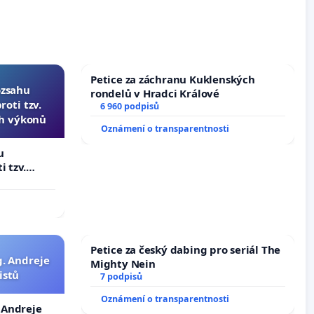
Petice za záchranu Kuklenských
ozsahu
rondelů v Hradci Králové
oti tzv.
6 960 podpisů
ch výkonů
Oznámení o transparentnosti
u
i tzv.
 výkonů
Petice za český dabing pro seriál The
g. Andreje
Mighty Nein
istů
7 podpisů
Oznámení o transparentnosti
. Andreje