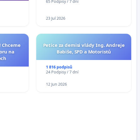
65 Podpisy / 7 dní
23 Jul 2026
I! Chceme
Petice za demisi vlády Ing. Andreje
toru na
Babiše, SPD a Motoristů
ech
1 816 podpisů
24 Podpisy / 7 dní
12 Jun 2026