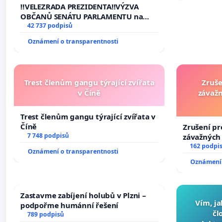
na přijetí usnesení k podání ústavní
‼️VELEZRADA PREZIDENTA‼️VÝZVA
žaloby na prezidenta republiky
OBČANŮ SENÁTU PARLAMENTU na
vyhlášení veřejného slyšení podle §
42 737 podpisů
144 jednacího řádu Senátu k návrhu
Oznámení o transparentnosti
na přijetí usnesení k podání ústavní
žaloby na prezidenta republiky
Trest členům gangu týrající zvířata
Zruše
v Číně
závažn
Trest členům gangu týrající zvířata v
Číně
Zrušení pr
7 748 podpisů
závažných 
trestných 
162 podpi
Oznámení o transparentnosti
Oznámení 
Zastavme zabíjení holubů v Plzni –
Vím, ja
podpořme humánní řešení
čl
789 podpisů