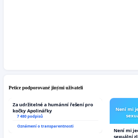
Petice podporované jinými uživateli
Za udržitelné a humánní řešení pro
Není mi je
kočky Apolinářky
sexuá
7 480 podpisů
Oznámení o transparentnosti
Není mi jed
sexuální z