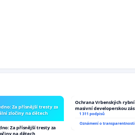
Ochrana Vrbenských rybní
dno: Za přísnější tresty za
masivní developerskou zá
lní zločiny na dětech
1 311 podpisů
Oznámení o transparentnosti
no: Za přísnější tresty za
ločiny na dětech