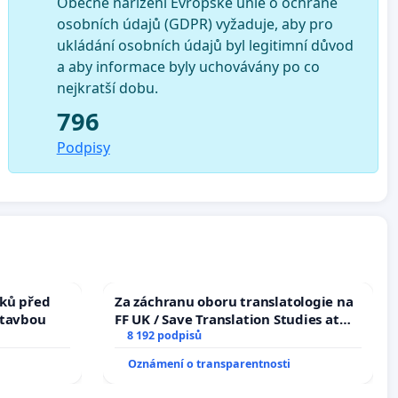
Obecné nařízení Evropské unie o ochraně
osobních údajů (GDPR) vyžaduje, aby pro
ukládání osobních údajů byl legitimní důvod
a aby informace byly uchovávány po co
nejkratší dobu.
796
Podpisy
ků před
Za záchranu oboru translatologie na
stavbou
FF UK / Save Translation Studies at
the Faculty of Arts, Charles
8 192 podpisů
University
Oznámení o transparentnosti