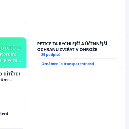
PETICE ZA RYCHLEJŠÍ A ÚČINNĚJŠÍ
 DÍTĚTE !
OCHRANU ZVÍŘAT V OHROŽE
átorům:
29 podpisů
, aby se
Oznámení o transparentnosti
už nemohla
 DÍTĚTE !
rům:
by se
 nemohla
lení