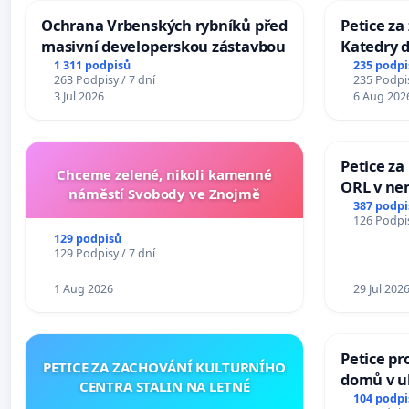
Ochrana Vrbenských rybníků před
Petice za
masivní developerskou zástavbou
Katedry d
1 311 podpisů
235 podpi
263 Podpisy / 7 dní
235 Podpis
3 Jul 2026
6 Aug 202
Petice za
Chceme zelené, nikoli kamenné
ORL v nem
náměstí Svobody ve Znojmě
Hradec
387 podpi
126 Podpis
129 podpisů
129 Podpisy / 7 dní
1 Aug 2026
29 Jul 202
Petice pr
PETICE ZA ZACHOVÁNÍ KULTURNÍHO
domů v ul
CENTRA STALIN NA LETNÉ
Pardubic
104 podpi