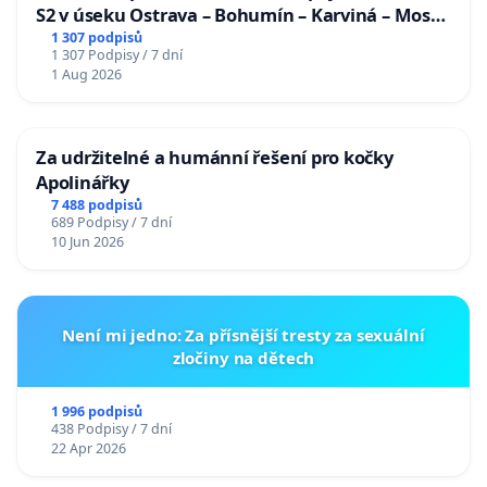
S2 v úseku Ostrava – Bohumín – Karviná – Mosty
u Jablunkova
1 307 podpisů
1 307 Podpisy / 7 dní
1 Aug 2026
Za udržitelné a humánní řešení pro kočky
Apolinářky
7 488 podpisů
689 Podpisy / 7 dní
10 Jun 2026
Není mi jedno: Za přísnější tresty za sexuální
zločiny na dětech
1 996 podpisů
438 Podpisy / 7 dní
22 Apr 2026