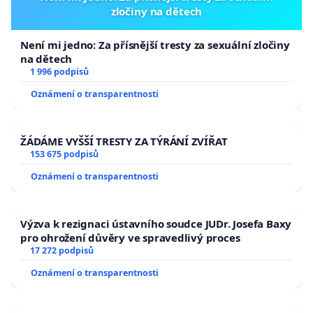
- Proč je nutné měnit to, co dobře funguje?
zločiny na dětech
Není mi jedno: Za přísnější tresty za sexuální zločiny
Za p. ředitelem Kulikem je vidět jím odvedená práce
na dětech
a velké osobní nasazení, (nové šatny, sociální
1 996 podpisů
zařízení, sprchy automat na pomůcky, informační
Oznámení o transparentnosti
tabule, venkovní učebna, atd)
ŽÁDÁME VYŠŠÍ TRESTY ZA TÝRÁNÍ ZVÍŘAT
153 675 podpisů
Z výše uvedených důvodů vyjadřujeme podporu
Oznámení o transparentnosti
současnému řediteli, p. Mgr. Jaroslavu
Kulikovi.
Výzva k rezignaci ústavního soudce JUDr. Josefa Baxy
Budeme velmi rádi, když se do vyhlášeného
pro ohrožení důvěry ve spravedlivý proces
konkurzu přihlásí a svoji funkci obhájí.
17 272 podpisů
Jsme rodiče dětí, které ZŠ Meteorologická
Oznámení o transparentnosti
navštěvují, jde nám o jejich budoucnost a o jejich
kvalitní vzdělávání.