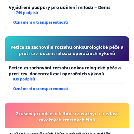
Vyjádření podpory pro udělení milosti – Denis
1 749 podpisů
Oznámení o transparentnosti
Petice za zachování rozsahu onkourologické péče a
proti tzv. docentralizaci operačních výkonů
Petice za zachování rozsahu onkourologické péče a
proti tzv. docentralizaci operačních výkonů
839 podpisů
Oznámení o transparentnosti
Zrušení promlčecích lhůt u závažných a zvlášť
závažných trestných činů
Zrušení promlčecích lhůt u závažných a zvlášť