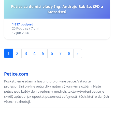
Petice za demisi vlády Ing. Andreje Babiše, SPD a
Motoristů
1 817 podpisů
25 Podpisy / 7 dní
12 Jun 2026
1
2
3
4
5
6
7
8
»
Petice.com
Poskytujeme zdarma hosting pro on-line petice. Vytvořte
profesionální on-line petici díky našim výkonným službám. Naše
petice jsou každý den uvedeny v médiích, takže vytvoření petice je
skvělý způsob, jak upoutat pozornost veřejnosti i těch, kteří o daných
věcech rozhodují.