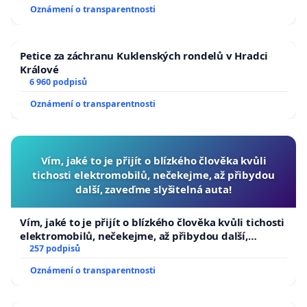
usnesení k podání ústavní žaloby na prezidenta
Oznámení o transparentnosti
republiky
Petice za záchranu Kuklenských rondelů v Hradci
Králové
6 960 podpisů
Oznámení o transparentnosti
Vím, jaké to je přijít o blízkého člověka kvůli
tichosti elektromobilů, nečekejme, až přibydou
další, zaveďme slyšitelná auta!
Vím, jaké to je přijít o blízkého člověka kvůli tichosti
elektromobilů, nečekejme, až přibydou další,
zaveďme slyšitelná auta!
257 podpisů
Oznámení o transparentnosti