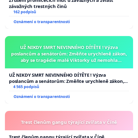
závažných trestných činů
162 podpisů
Oznámení o transparentnosti
UŽ NIKDY SMRT NEVINNÉHO DÍTĚTE ! Výzva
poslancům a senátorům: Změňte urychleně zákon,
aby se tragédie malé Viktorky už nemohla
opakovat!
UŽ NIKDY SMRT NEVINNÉHO DÍTĚTE ! Výzva
poslancům a senátorům: Změňte urychleně zákon,
aby se tragédie malé Viktorky už nemohla opakovat!
4 565 podpisů
Oznámení o transparentnosti
Trest členům gangu týrající zvířata v Číně
Trest členům gangu týrající zvířata v Číně