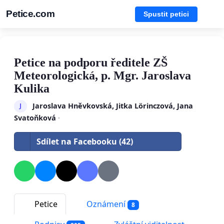
Petice.com
Spustit petici
Petice na podporu ředitele ZŠ
Meteorologická, p. Mgr. Jaroslava
Kulika
Jaroslava Hněvkovská, Jitka Lörinczová, Jana
J
Svatoňková
·
Sdílet na Facebooku (42)
Petice
Oznámení
8