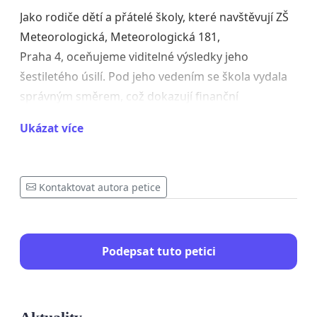
Jako rodiče dětí a přátelé školy, které navštěvují ZŠ
Meteorologická, Meteorologická 181,
Praha 4, oceňujeme viditelné výsledky jeho
šestiletého úsilí. Pod jeho vedením se škola vydala
správným směrem, což dokazují finanční
prostředky získané z grantů na rozvoj učeben,
Ukázat více
pomůcek a mimo-výukových aktivit, (karate,
sportovní a kulturní akce v hojném měřítku).
Kontaktovat autora petice
V neposlední řadě oceňujeme i kvalitní komunikaci
s rodiči, (ankety, „Čaj o páté s ředitelem“).
Podepsat tuto petici
Školu navštěvuje i velké množství dětí různých
národností, kteří mají k dispozici překladatele a