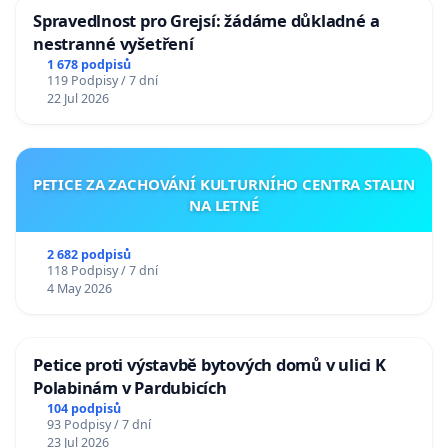
Spravedlnost pro Grejsí: žádáme důkladné a
nestranné vyšetření
1 678 podpisů
119 Podpisy / 7 dní
22 Jul 2026
PETICE ZA ZACHOVÁNÍ KULTURNÍHO CENTRA STALIN
NA LETNÉ
2 682 podpisů
118 Podpisy / 7 dní
4 May 2026
Petice proti výstavbě bytových domů v ulici K
Polabinám v Pardubicích
104 podpisů
93 Podpisy / 7 dní
23 Jul 2026