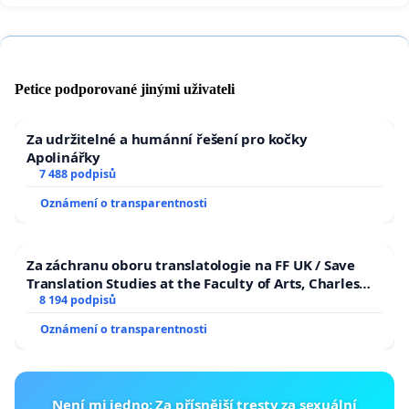
klubu pro druhý stupeň, atd.
Pro seniory každoročně pořádá vánoční
Petice podporované jinými uživateli
překvapení, které děti našim seniorům osobně
předávají (pozitivní ohlasy lze nalézt v časopise
Za udržitelné a humánní řešení pro kočky
Apolinářky
Městské části Praha-Libuš „U nás“ )
7 488 podpisů
Oznámení o transparentnosti
V souvislosti s vyhlášením výběrového řízení na
pozici ředitele ZŠ Meteorologická na dalších 6 let si
Za záchranu oboru translatologie na FF UK / Save
klademe mnoho otázek...
Translation Studies at the Faculty of Arts, Charles
University
8 194 podpisů
- Jakou šanci má úspěšné dokončení rozšíření
Oznámení o transparentnosti
kapacity školy, když škola v
takto zásadní okamžik přijde o kontinuitu ve svém
vedení?
Není mi jedno: Za přísnější tresty za sexuální