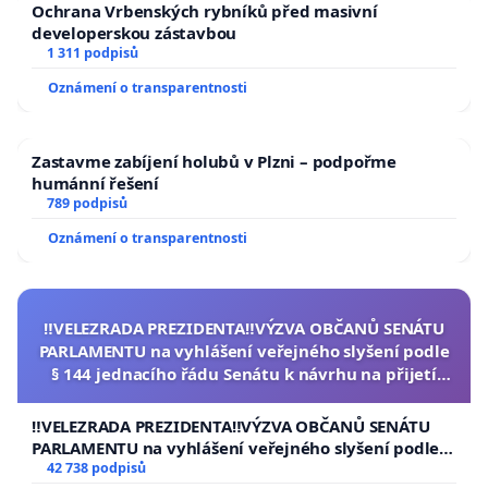
Ochrana Vrbenských rybníků před masivní
developerskou zástavbou
1 311 podpisů
Děkujeme.
Oznámení o transparentnosti
Za petiční výbor: Jaroslava Hněvkovská – U bazénu
Zastavme zabíjení holubů v Plzni – podpořme
11, Praha 4, 142 00
humánní řešení
789 podpisů
Jitka Lörinczová – Libušská 66/47, Praha 4, 142 00
Jana Svatoňková – Mezi domy 370/8, Praha 4, 142 00
Oznámení o transparentnosti
Zastupovat petiční výbor při jednání se státními
orgány či orgány místní samosprávy je oprávněn
‼️VELEZRADA PREZIDENTA‼️VÝZVA OBČANŮ SENÁTU
kterýkoliv člen petičního výboru.
PARLAMENTU na vyhlášení veřejného slyšení podle
§ 144 jednacího řádu Senátu k návrhu na přijetí
usnesení k podání ústavní žaloby na prezidenta
republiky
‼️VELEZRADA PREZIDENTA‼️VÝZVA OBČANŮ SENÁTU
PARLAMENTU na vyhlášení veřejného slyšení podle §
144 jednacího řádu Senátu k návrhu na přijetí
42 738 podpisů