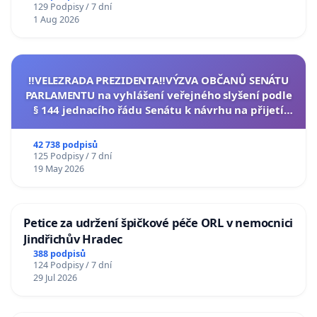
129 Podpisy / 7 dní
1 Aug 2026
‼️VELEZRADA PREZIDENTA‼️VÝZVA OBČANŮ SENÁTU
PARLAMENTU na vyhlášení veřejného slyšení podle
§ 144 jednacího řádu Senátu k návrhu na přijetí
usnesení k podání ústavní žaloby na prezidenta
republiky
42 738 podpisů
125 Podpisy / 7 dní
19 May 2026
Petice za udržení špičkové péče ORL v nemocnici
Jindřichův Hradec
388 podpisů
124 Podpisy / 7 dní
29 Jul 2026