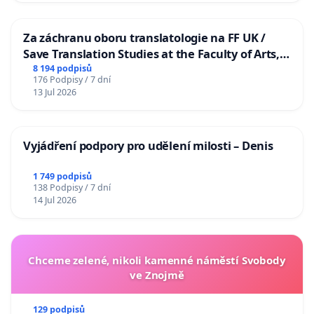
Za záchranu oboru translatologie na FF UK /
Save Translation Studies at the Faculty of Arts,
Charles University
8 194 podpisů
176 Podpisy / 7 dní
13 Jul 2026
Vyjádření podpory pro udělení milosti – Denis
1 749 podpisů
138 Podpisy / 7 dní
14 Jul 2026
Chceme zelené, nikoli kamenné náměstí Svobody
ve Znojmě
129 podpisů