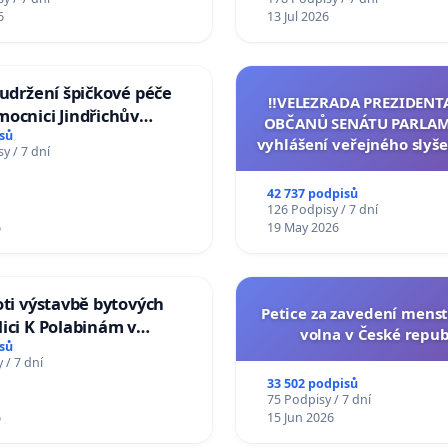
Charles University
6
13 Jul 2026
 udržení špičkové péče
‼️VELEZRADA PREZIDENT
ocnici Jindřichův
OBČANŮ SENÁTU PARLAM
sů
vyhlášení veřejného slyše
y / 7 dní
144 jednacího řádu Senát
na přijetí usnesení k podá
42 737 podpisů
žaloby na prezidenta r
126 Podpisy / 7 dní
6
19 May 2026
oti výstavbě bytových
Petice za zavedení mens
ici K Polabinám v
volna v České repub
ích
sů
 / 7 dní
33 502 podpisů
75 Podpisy / 7 dní
6
15 Jun 2026