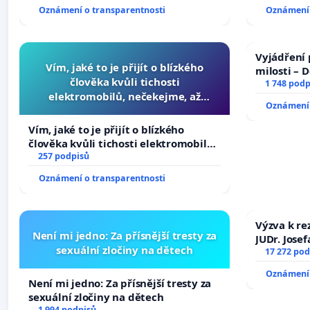
tragédie 
Oznámení o transparentnosti
Oznámení 
opakovat!
Vyjádření 
Vím, jaké to je přijít o blízkého
milosti – 
člověka kvůli tichosti
1 748 podp
elektromobilů, nečekejme, až
Oznámení 
přibydou další, zaveďme slyšitelná
auta!
Vím, jaké to je přijít o blízkého
člověka kvůli tichosti elektromobilů,
nečekejme, až přibydou další,
257 podpisů
zaveďme slyšitelná auta!
Oznámení o transparentnosti
Výzva k re
Není mi jedno: Za přísnější tresty za
JUDr. Jose
sexuální zločiny na dětech
ve spraved
17 272 pod
Oznámení 
Není mi jedno: Za přísnější tresty za
sexuální zločiny na dětech
1 994 podpisů