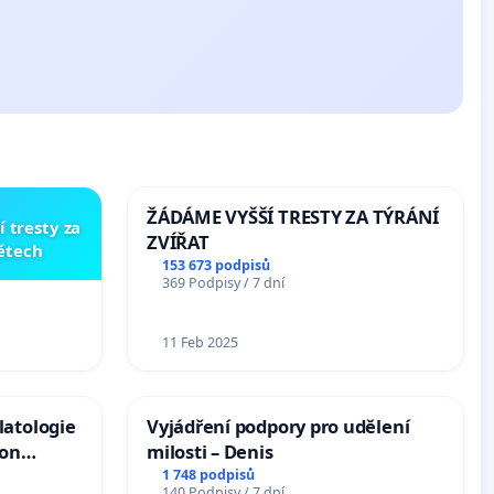
ŽÁDÁME VYŠŠÍ TRESTY ZA TÝRÁNÍ
í tresty za
ZVÍŘAT
dětech
153 673 podpisů
369 Podpisy / 7 dní
11 Feb 2025
latologie
Vyjádření podpory pro udělení
ion
milosti – Denis
Arts,
1 748 podpisů
140 Podpisy / 7 dní