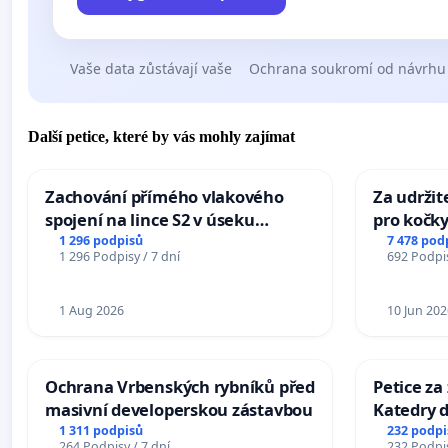
Vaše data zůstávají vaše
Ochrana soukromí od návrhu
Další petice, které by vás mohly zajímat
Zachování přímého vlakového
Za udržit
spojení na lince S2 v úseku
pro kočky
Ostrava – Bohumín – Karviná –
1 296 podpisů
7 478 pod
1 296 Podpisy / 7 dní
692 Podpis
Mosty u Jablunkova
1 Aug 2026
10 Jun 202
Ochrana Vrbenských rybníků před
Petice za
masivní developerskou zástavbou
Katedry d
1 311 podpisů
232 podpi
264 Podpisy / 7 dní
232 Podpis