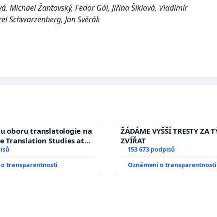
vá, Michael Žantovský,
Fedor Gál, Jiřina Šiklová, Vladimír
el Schwarzenberg, Jan Svěrák
u oboru translatologie na
ŽÁDÁME VYŠŠÍ TRESTY ZA 
ve Translation Studies at
ZVÍŘAT
 of Arts, Charles
isů
153 673 podpisů
o transparentnosti
Oznámení o transparentnosti