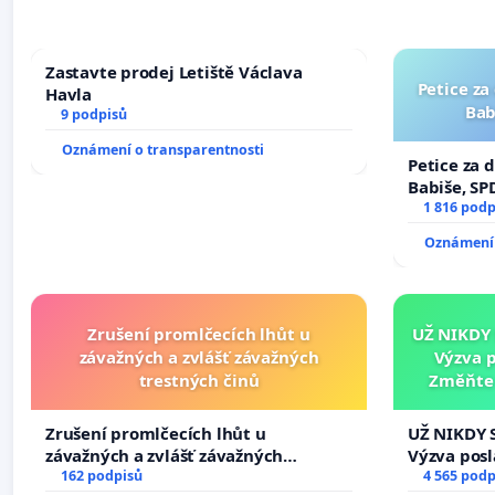
Zastavte prodej Letiště Václava
Petice za
Havla
Bab
9 podpisů
Oznámení o transparentnosti
Petice za 
Babiše, SP
1 816 podp
Oznámení 
Zrušení promlčecích lhůt u
UŽ NIKDY
závažných a zvlášť závažných
Výzva 
trestných činů
Změňte 
tragédie 
Zrušení promlčecích lhůt u
UŽ NIKDY 
závažných a zvlášť závažných
Výzva pos
trestných činů
162 podpisů
Změňte ur
4 565 podp