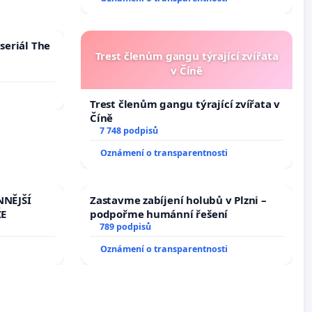
na přijetí usnesení k podání ústavní
žaloby na prezidenta republiky
seriál The
Trest členům gangu týrající zvířata
v Číně
Trest členům gangu týrající zvířata v
Číně
7 748 podpisů
Oznámení o transparentnosti
NNĚJŠÍ
Zastavme zabíjení holubů v Plzni –
ŽE
podpořme humánní řešení
789 podpisů
Oznámení o transparentnosti