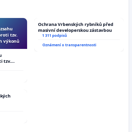
Ochrana Vrbenských rybníků před
ozsahu
masivní developerskou zástavbou
oti tzv.
1 311 podpisů
ch výkonů
Oznámení o transparentnosti
u
i tzv.
 výkonů
ských