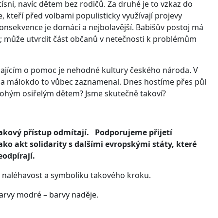
ísni, navíc dětem bez rodičů. Za druhé je to vzkaz do
 kteří před volbami populisticky využívají projevy
konsekvence je domácí a nejbolavější. Babišův postoj má
; může utvrdit část občanů v netečnosti k problémům
olajícím o pomoc je nehodné kultury českého národa. V
ů a málokdo to vůbec zaznamenal. Dnes hostíme přes půl
bohým osiřelým dětem? Jsme skutečně takoví?
kový přístup odmítají.
Podporujeme přijetí
o akt solidarity s dalšími evropskými státy, které
odpírají.
í naléhavost a symboliku takového kroku.
me si stužku barvy modré – barvy naděje.