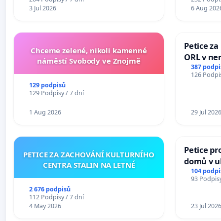
3 Jul 2026
6 Aug 202
Petice za
Chceme zelené, nikoli kamenné
ORL v nem
náměstí Svobody ve Znojmě
Hradec
387 podpi
126 Podpis
129 podpisů
129 Podpisy / 7 dní
1 Aug 2026
29 Jul 202
Petice pr
PETICE ZA ZACHOVÁNÍ KULTURNÍHO
domů v ul
CENTRA STALIN NA LETNÉ
Pardubic
104 podpi
93 Podpisy
2 676 podpisů
112 Podpisy / 7 dní
4 May 2026
23 Jul 202