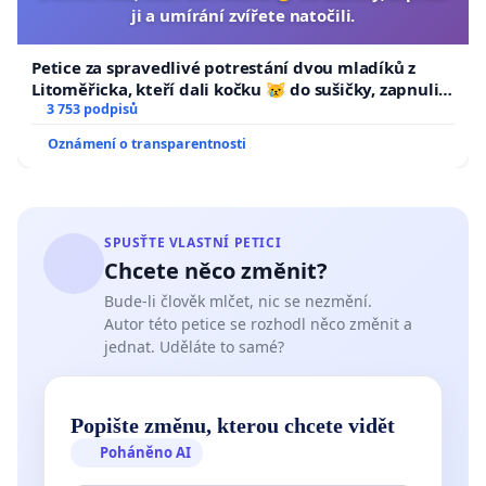
ji a umírání zvířete natočili.
Petice za spravedlivé potrestání dvou mladíků z
Litoměřicka, kteří dali kočku 😿 do sušičky, zapnuli ji
a umírání zvířete natočili.
3 753 podpisů
Oznámení o transparentnosti
SPUSŤTE VLASTNÍ PETICI
Chcete něco změnit?
Bude-li člověk mlčet, nic se nezmění.
Autor této petice se rozhodl něco změnit a
jednat. Uděláte to samé?
Popište změnu, kterou chcete vidět
Poháněno AI