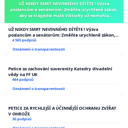
UŽ NIKDY SMRT NEVINNÉHO DÍTĚTE ! Výzva
poslancům a senátorům: Změňte urychleně zákon,
aby se tragédie malé Viktorky už nemohla
opakovat!
UŽ NIKDY SMRT NEVINNÉHO DÍTĚTE ! Výzva
poslancům a senátorům: Změňte urychleně zákon,
aby se tragédie malé Viktorky už nemohla opakovat!
4 565 podpisů
Oznámení o transparentnosti
Petice za zachování suverenity Katedry divadelní
vědy na FF UK
464 podpisů
Oznámení o transparentnosti
PETICE ZA RYCHLEJŠÍ A ÚČINNĚJŠÍ OCHRANU ZVÍŘAT
V OHROŽE
30 podpisů