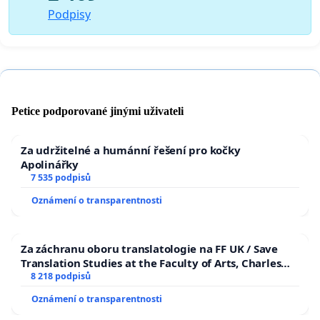
Podpisy
Petice podporované jinými uživateli
Za udržitelné a humánní řešení pro kočky
Apolinářky
7 535 podpisů
Oznámení o transparentnosti
Za záchranu oboru translatologie na FF UK / Save
Translation Studies at the Faculty of Arts, Charles
University
8 218 podpisů
Oznámení o transparentnosti