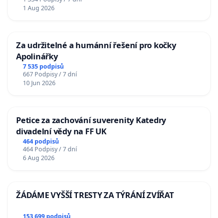
1 Aug 2026
Za udržitelné a humánní řešení pro kočky
Apolinářky
7 535 podpisů
667 Podpisy / 7 dní
10 Jun 2026
Petice za zachování suverenity Katedry
divadelní vědy na FF UK
464 podpisů
464 Podpisy / 7 dní
6 Aug 2026
ŽÁDÁME VYŠŠÍ TRESTY ZA TÝRÁNÍ ZVÍŘAT
153 699 podpisů