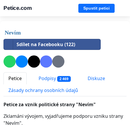
Petice.com
Spustit petici
Nevím
Sdílet na Facebooku (122)
Petice
Podpisy
Diskuze
2 469
Zásady ochrany osobních údajů
Petice za vznik politické strany "Nevím"
Zklamáni vývojem, vyjadřujeme podporu vzniku strany
"Nevím".