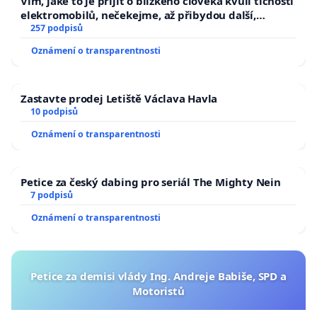
Vím, jaké to je přijít o blízkého člověka kvůli tichosti
elektromobilů, nečekejme, až přibydou další,
zaveďme slyšitelná auta!
257 podpisů
Oznámení o transparentnosti
Zastavte prodej Letiště Václava Havla
10 podpisů
Oznámení o transparentnosti
Petice za český dabing pro seriál The Mighty Nein
7 podpisů
Oznámení o transparentnosti
Petice za demisi vlády Ing. Andreje Babiše, SPD a
Motoristů