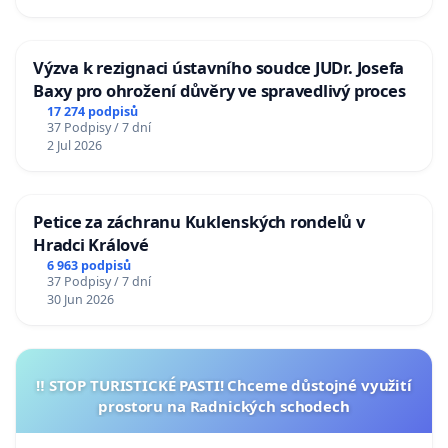
Výzva k rezignaci ústavního soudce JUDr. Josefa
Baxy pro ohrožení důvěry ve spravedlivý proces
17 274 podpisů
37 Podpisy / 7 dní
2 Jul 2026
Petice za záchranu Kuklenských rondelů v
Hradci Králové
6 963 podpisů
37 Podpisy / 7 dní
30 Jun 2026
‼️ STOP TURISTICKÉ PASTI! Chceme důstojné využití
prostoru na Radnických schodech