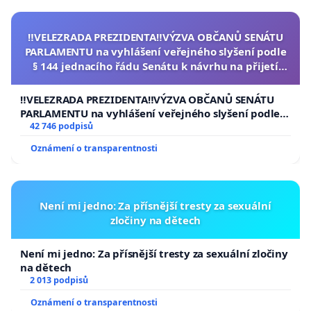
‼️VELEZRADA PREZIDENTA‼️VÝZVA OBČANŮ SENÁTU
PARLAMENTU na vyhlášení veřejného slyšení podle
§ 144 jednacího řádu Senátu k návrhu na přijetí
usnesení k podání ústavní žaloby na prezidenta
republiky
‼️VELEZRADA PREZIDENTA‼️VÝZVA OBČANŮ SENÁTU
PARLAMENTU na vyhlášení veřejného slyšení podle §
144 jednacího řádu Senátu k návrhu na přijetí
42 746 podpisů
usnesení k podání ústavní žaloby na prezidenta
Oznámení o transparentnosti
republiky
Není mi jedno: Za přísnější tresty za sexuální
zločiny na dětech
Není mi jedno: Za přísnější tresty za sexuální zločiny
na dětech
2 013 podpisů
Oznámení o transparentnosti