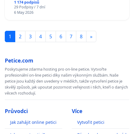
1 174 podpisů
29 Podpisy / 7 dní
6 May 2026
1
2
3
4
5
6
7
8
»
Petice.com
Poskytujeme zdarma hosting pro on-line petice. Vytvořte
profesionální on-line petici díky našim výkonným službám. Naše
petice jsou každý den uvedeny v médiích, takže vytvoření petice je
skvělý způsob, jak upoutat pozornost veřejnosti i těch, kteří o daných
věcech rozhodují.
Průvodci
Více
Jak zahájit online petici
Vytvořit petici