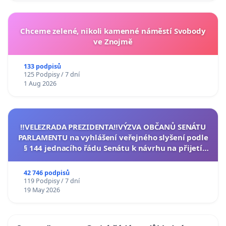
Chceme zelené, nikoli kamenné náměstí Svobody
ve Znojmě
133 podpisů
125 Podpisy / 7 dní
1 Aug 2026
‼️VELEZRADA PREZIDENTA‼️VÝZVA OBČANŮ SENÁTU
PARLAMENTU na vyhlášení veřejného slyšení podle
§ 144 jednacího řádu Senátu k návrhu na přijetí
usnesení k podání ústavní žaloby na prezidenta
republiky
42 746 podpisů
119 Podpisy / 7 dní
19 May 2026