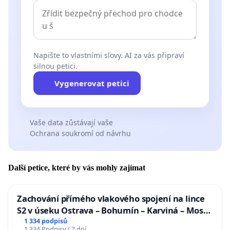
Napište to vlastními slovy. AI za vás připraví
silnou petici.
Vygenerovat petici
Vaše data zůstávají vaše
Ochrana soukromí od návrhu
Další petice, které by vás mohly zajímat
Zachování přímého vlakového spojení na lince
S2 v úseku Ostrava – Bohumín – Karviná – Mosty
u Jablunkova
1 334 podpisů
1 334 Podpisy / 7 dní