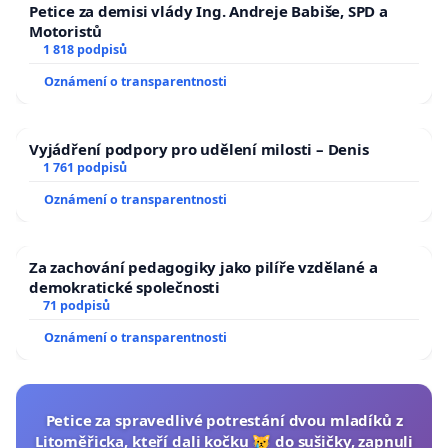
Petice za demisi vlády Ing. Andreje Babiše, SPD a
Motoristů
1 818 podpisů
Oznámení o transparentnosti
Vyjádření podpory pro udělení milosti – Denis
1 761 podpisů
Oznámení o transparentnosti
Za zachování pedagogiky jako pilíře vzdělané a
demokratické společnosti
71 podpisů
Oznámení o transparentnosti
Petice za spravedlivé potrestání dvou mladíků z
Litoměřicka, kteří dali kočku 😿 do sušičky, zapnuli