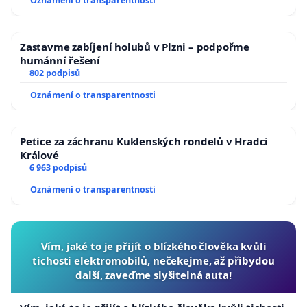
Oznámení o transparentnosti
Zastavme zabíjení holubů v Plzni – podpořme
humánní řešení
802 podpisů
Oznámení o transparentnosti
Petice za záchranu Kuklenských rondelů v Hradci
Králové
6 963 podpisů
Oznámení o transparentnosti
Vím, jaké to je přijít o blízkého člověka kvůli
tichosti elektromobilů, nečekejme, až přibydou
další, zaveďme slyšitelná auta!