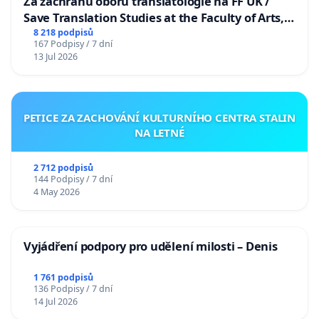
Za záchranu oboru translatologie na FF UK /
Save Translation Studies at the Faculty of Arts,
Charles University
8 218 podpisů
167 Podpisy / 7 dní
13 Jul 2026
PETICE ZA ZACHOVÁNÍ KULTURNÍHO CENTRA STALIN
NA LETNÉ
2 712 podpisů
144 Podpisy / 7 dní
4 May 2026
Vyjádření podpory pro udělení milosti – Denis
1 761 podpisů
136 Podpisy / 7 dní
14 Jul 2026