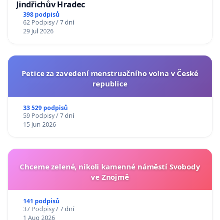
Jindřichův Hradec
398 podpisů
62 Podpisy / 7 dní
29 Jul 2026
Petice za zavedení menstruačního volna v České
republice
33 529 podpisů
59 Podpisy / 7 dní
15 Jun 2026
Chceme zelené, nikoli kamenné náměstí Svobody
ve Znojmě
141 podpisů
37 Podpisy / 7 dní
1 Aug 2026