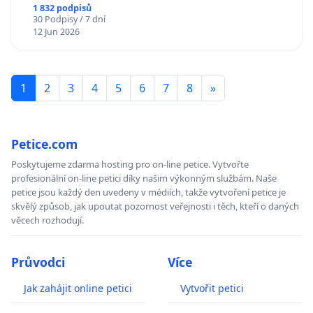
1 832 podpisů
30 Podpisy / 7 dní
12 Jun 2026
1
2
3
4
5
6
7
8
»
Petice.com
Poskytujeme zdarma hosting pro on-line petice. Vytvořte
profesionální on-line petici díky našim výkonným službám. Naše
petice jsou každý den uvedeny v médiích, takže vytvoření petice je
skvělý způsob, jak upoutat pozornost veřejnosti i těch, kteří o daných
věcech rozhodují.
Průvodci
Více
Jak zahájit online petici
Vytvořit petici