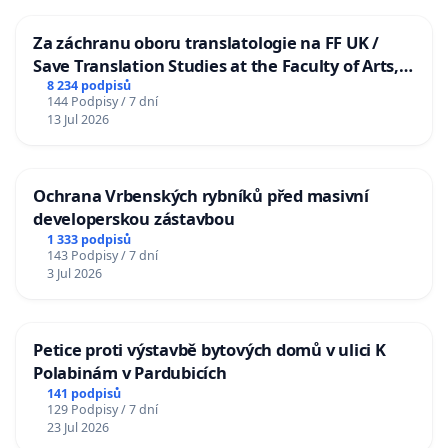
Za záchranu oboru translatologie na FF UK /
Save Translation Studies at the Faculty of Arts,
Charles University
8 234 podpisů
144 Podpisy / 7 dní
13 Jul 2026
Ochrana Vrbenských rybníků před masivní
developerskou zástavbou
1 333 podpisů
143 Podpisy / 7 dní
3 Jul 2026
Petice proti výstavbě bytových domů v ulici K
Polabinám v Pardubicích
141 podpisů
129 Podpisy / 7 dní
23 Jul 2026