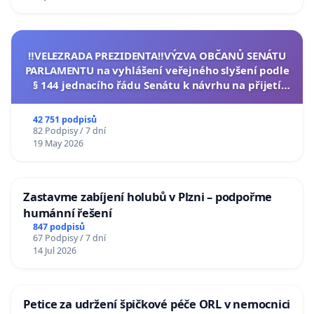
‼️VELEZRADA PREZIDENTA‼️VÝZVA OBČANŮ SENÁTU
PARLAMENTU na vyhlášení veřejného slyšení podle
§ 144 jednacího řádu Senátu k návrhu na přijetí
usnesení k podání ústavní žaloby na prezidenta
republiky
42 751 podpisů
82 Podpisy / 7 dní
19 May 2026
Zastavme zabíjení holubů v Plzni – podpořme
humánní řešení
847 podpisů
67 Podpisy / 7 dní
14 Jul 2026
Petice za udržení špičkové péče ORL v nemocnici