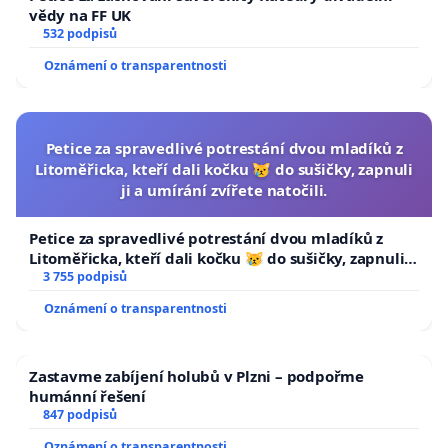
vědy na FF UK
532 podpisů
Oznámení o transparentnosti
Petice za spravedlivé potrestání dvou mladíků z
Litoměřicka, kteří dali kočku 😿 do sušičky, zapnuli
ji a umírání zvířete natočili.
Petice za spravedlivé potrestání dvou mladíků z
Litoměřicka, kteří dali kočku 😿 do sušičky, zapnuli ji
a umírání zvířete natočili.
3 755 podpisů
Oznámení o transparentnosti
Zastavme zabíjení holubů v Plzni – podpořme
humánní řešení
847 podpisů
Oznámení o transparentnosti