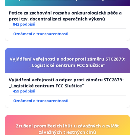
Petice za zachování rozsahu onkourologické péče a
proti tzv. docentralizaci operačních výkonů
842 podpisů
Oznámení o transparentnosti
Vyjádření veřejnosti a odpor proti záměru STC2879:
„Logistické centrum FCC Sluštice“
Vyjádření veřejnosti a odpor proti záměru STC2879:
„Logistické centrum FCC Sluštice“
459 podpisů
Oznámení o transparentnosti
Zrušení promlčecích lhůt u závažných a zvlášť
závažných trestných činů