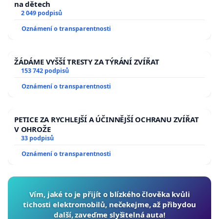
na dětech
2 049 podpisů
Oznámení o transparentnosti
ŽÁDÁME VYŠŠÍ TRESTY ZA TÝRÁNÍ ZVÍŘAT
153 742 podpisů
Oznámení o transparentnosti
PETICE ZA RYCHLEJŠÍ A ÚČINNĚJŠÍ OCHRANU ZVÍŘAT
V OHROŽE
33 podpisů
Oznámení o transparentnosti
Vím, jaké to je přijít o blízkého člověka kvůli
tichosti elektromobilů, nečekejme, až přibydou
další, zaveďme slyšitelná auta!