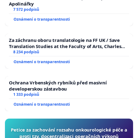
Apolinářky
7 572 podpisů
Oznámení o transparentnosti
Za záchranu oboru translatologie na FF UK / Save
Translation Studies at the Faculty of Arts, Charles
University
8 234 podpisů
Oznámení o transparentnosti
Ochrana Vrbenských rybníků před masivní
developerskou zástavbou
1 333 podpisů
Oznámení o transparentnosti
Petice za zachování rozsahu onkourologické péče a
proti tzv. docentralizaci operačních výkonů