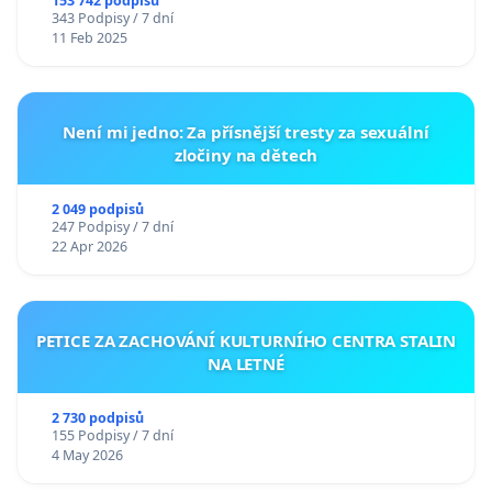
153 742 podpisů
343 Podpisy / 7 dní
11 Feb 2025
Není mi jedno: Za přísnější tresty za sexuální
zločiny na dětech
2 049 podpisů
247 Podpisy / 7 dní
22 Apr 2026
PETICE ZA ZACHOVÁNÍ KULTURNÍHO CENTRA STALIN
NA LETNÉ
2 730 podpisů
155 Podpisy / 7 dní
4 May 2026