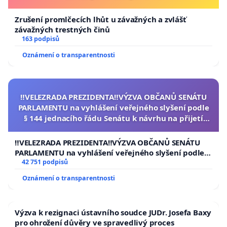
Zrušení promlčecích lhůt u závažných a zvlášť
závažných trestných činů
163 podpisů
Oznámení o transparentnosti
‼️VELEZRADA PREZIDENTA‼️VÝZVA OBČANŮ SENÁTU
PARLAMENTU na vyhlášení veřejného slyšení podle
§ 144 jednacího řádu Senátu k návrhu na přijetí
usnesení k podání ústavní žaloby na prezidenta
republiky
‼️VELEZRADA PREZIDENTA‼️VÝZVA OBČANŮ SENÁTU
PARLAMENTU na vyhlášení veřejného slyšení podle §
144 jednacího řádu Senátu k návrhu na přijetí
42 751 podpisů
usnesení k podání ústavní žaloby na prezidenta
Oznámení o transparentnosti
republiky
Výzva k rezignaci ústavního soudce JUDr. Josefa Baxy
pro ohrožení důvěry ve spravedlivý proces