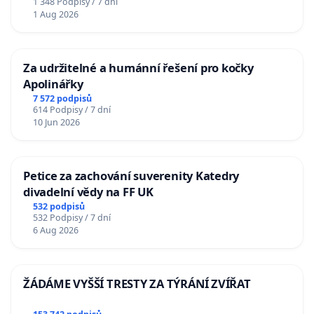
1 348 Podpisy / 7 dní
1 Aug 2026
Za udržitelné a humánní řešení pro kočky
Apolinářky
7 572 podpisů
614 Podpisy / 7 dní
10 Jun 2026
Petice za zachování suverenity Katedry
divadelní vědy na FF UK
532 podpisů
532 Podpisy / 7 dní
6 Aug 2026
ŽÁDÁME VYŠŠÍ TRESTY ZA TÝRÁNÍ ZVÍŘAT