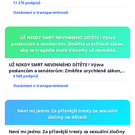
17 276 podpisů
Oznámení o transparentnosti
UŽ NIKDY SMRT NEVINNÉHO DÍTĚTE ! Výzva
poslancům a senátorům: Změňte urychleně zákon,
aby se tragédie malé Viktorky už nemohla
opakovat!
UŽ NIKDY SMRT NEVINNÉHO DÍTĚTE ! Výzva
poslancům a senátorům: Změňte urychleně zákon,
aby se tragédie malé Viktorky už nemohla opakovat!
4 569 podpisů
Oznámení o transparentnosti
Není mi jedno: Za přísnější tresty za sexuální
zločiny na dětech
Není mi jedno: Za přísnější tresty za sexuální zločiny