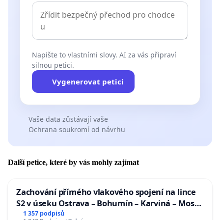
Napište to vlastními slovy. AI za vás připraví
silnou petici.
Vygenerovat petici
Vaše data zůstávají vaše
Ochrana soukromí od návrhu
Další petice, které by vás mohly zajímat
Zachování přímého vlakového spojení na lince
S2 v úseku Ostrava – Bohumín – Karviná – Mosty
u Jablunkova
1 357 podpisů