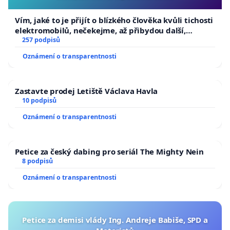
Vím, jaké to je přijít o blízkého člověka kvůli tichosti
elektromobilů, nečekejme, až přibydou další,
zaveďme slyšitelná auta!
257 podpisů
Oznámení o transparentnosti
Zastavte prodej Letiště Václava Havla
10 podpisů
Oznámení o transparentnosti
Petice za český dabing pro seriál The Mighty Nein
8 podpisů
Oznámení o transparentnosti
Petice za demisi vlády Ing. Andreje Babiše, SPD a