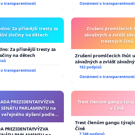
o transparentnosti
Oznámení o transparentnosti
dno: Za přísnější tresty za
Zrušení promlčecích 
lní zločiny na dětech
závažných a zvlášť zá
trestných činů
no: Za přísnější tresty za
ločiny na dětech
Zrušení promlčecích lhůt 
isů
závažných a zvlášť závažn
trestných činů
162 podpisů
o transparentnosti
Oznámení o transparentnosti
RADA PREZIDENTA‼️VÝZVA
Trest členům gangu týrají
 SENÁTU PARLAMENTU na
v Číně
 veřejného slyšení podle §
cího řádu Senátu k návrhu
Trest členům gangu týrajíc
í usnesení k podání ústavní
Číně
DA PREZIDENTA‼️VÝZVA
na prezidenta republiky
7 748 podpisů
ENÁTU PARLAMENTU na