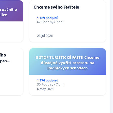
Chceme svého ředitele
truačního
lice
1 189 podpisů
62 Podpisy / 7 dní
23 Jul 2026
ího
‼️ STOP TURISTICKÉ PASTI! Chceme
 pro
důstojné využití prostoru na
vedlivý
Radnických schodech
1 174 podpisů
30 Podpisy / 7 dní
6 May 2026