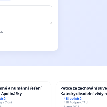
ci.
elné a humánní řešení
Petice za zachování suve
 Apolinářky
Katedry divadelní vědy n
pisů
418 podpisů
y / 7 dní
418 Podpisy / 7 dní
6
6 Aug 2026