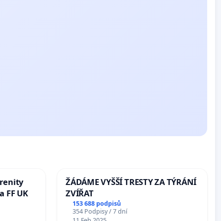
renity
ŽÁDÁME VYŠŠÍ TRESTY ZA TÝRÁNÍ
a FF UK
ZVÍŘAT
153 688 podpisů
354 Podpisy / 7 dní
11 Feb 2025