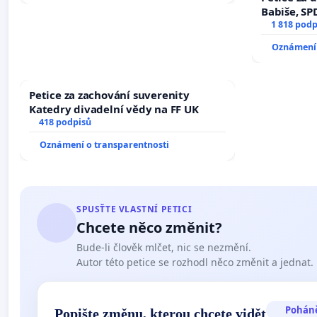
Babiše, SP
1 818 podp
Oznámení 
Petice za zachování suverenity
Katedry divadelní vědy na FF UK
418 podpisů
Oznámení o transparentnosti
SPUSŤTE VLASTNÍ PETICI
Chcete něco změnit?
Bude-li člověk mlčet, nic se nezmění.
Autor této petice se rozhodl něco změnit a jednat.
Pohán
Popište změnu, kterou chcete vidět