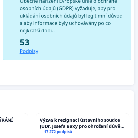
Obecné nařízení Evropské unie o ochraně
osobních údajů (GDPR) vyžaduje, aby pro
ukládání osobních údajů byl legitimní důvod
a aby informace byly uchovávány po co
nejkratší dobu.
53
Podpisy
TÝRÁNÍ
Výzva k rezignaci ústavního soudce
JUDr. Josefa Baxy pro ohrožení důvěry
ve spravedlivý proces
17 272 podpisů