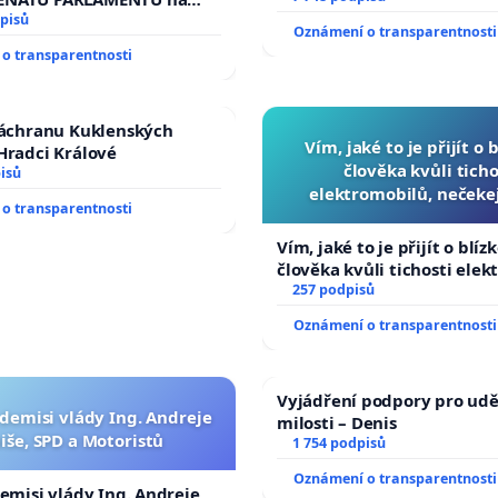
veřejného slyšení podle §
pisů
Oznámení o transparentnosti
ího řádu Senátu k návrhu
o transparentnosti
 usnesení k podání ústavní
prezidenta republiky
záchranu Kuklenských
Vím, jaké to je přijít o 
Hradci Králové
člověka kvůli ticho
isů
elektromobilů, nečeke
o transparentnosti
přibydou další, zaveďme 
auta!
Vím, jaké to je přijít o blíz
člověka kvůli tichosti elek
nečekejme, až přibydou dal
257 podpisů
zaveďme slyšitelná auta!
Oznámení o transparentnosti
Vyjádření podpory pro udě
 demisi vlády Ing. Andreje
milosti – Denis
iše, SPD a Motoristů
1 754 podpisů
Oznámení o transparentnosti
demisi vlády Ing. Andreje