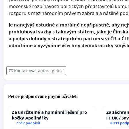
mocenské rozpínavosti politických představitelů komunis
rozporu s mezinárodním právem zabrala a násilně podr
Je nanejvýš ostudné a morálně nepřípustné, aby nej
prohluboval vazby s takovým státem, jako je Čínská 
a podpis dohody o strategickém partnerství ČR a ČL
odmítáme a vyzýváme všechny demokraticky smýšlejíc
Kontaktovat autora petice
Petice podporované jinými uživateli
Za udržitelné a humánní řešení pro
Za záchran
kočky Apolinářky
FF UK / Sa
7 517 podpisů
the Faculty
8 211 podp