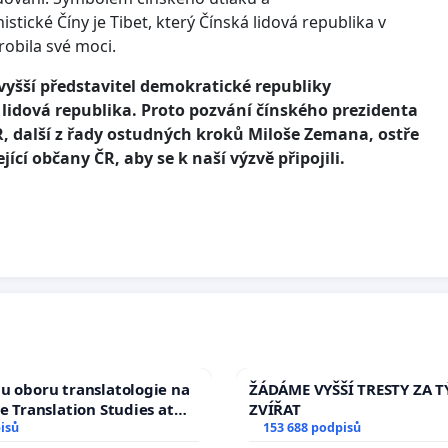
tické Číny je Tibet, který Čínská lidová republika v
obila své moci.
vyšší představitel demokratické republiky
lidová republika. Proto pozvání čínského prezidenta
R, další z řady ostudných kroků Miloše Zemana, ostře
í občany ČR, aby se k naší výzvě připojili.
u oboru translatologie na
ŽÁDÁME VYŠŠÍ TRESTY ZA 
ve Translation Studies at
ZVÍŘAT
 of Arts, Charles
isů
153 688 podpisů