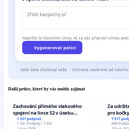
Napište to vlastními slovy. AI za vás připraví silnou peti
Vygenerovat petici
Vaše data zůstávají vaše
Ochrana soukromí od návrhu
Další petice, které by vás mohly zajímat
Zachování přímého vlakového
Za udržit
spojení na lince S2 v úseku
pro kočky
Ostrava – Bohumín – Karviná –
1 331 podpisů
7 517 pod
1 331 Podpisy / 7 dní
668 Podpis
Mosty u Jablunkova
1 Aug 2026
10 Jun 202