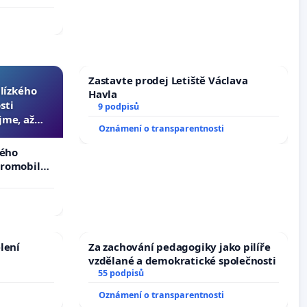
Zastavte prodej Letiště Václava
blízkého
Havla
sti
9 podpisů
jme, až
Oznámení o transparentnosti
slyšitelná
kého
tromobilů,
ší,
lení
Za zachování pedagogiky jako pilíře
vzdělané a demokratické společnosti
55 podpisů
Oznámení o transparentnosti