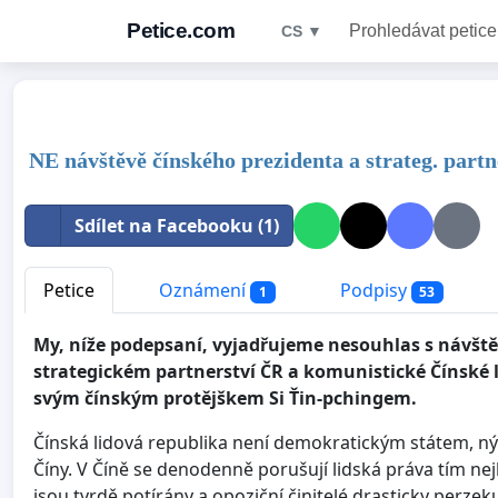
Petice.com
Prohledávat petice
CS ▼
NE návštěvě čínského prezidenta a strateg. part
Sdílet na Facebooku (1)
Petice
Oznámení
Podpisy
1
53
My, níže podepsaní, vyjadřujeme nesouhlas s návšt
strategickém partnerství ČR a komunistické Čínské l
svým čínským protějškem Si Ťin-pchingem.
Čínská lidová republika není demokratickým státem, n
Číny. V Číně se denodenně porušují lidská práva tím n
jsou tvrdě potírány a opoziční činitelé drasticky perz