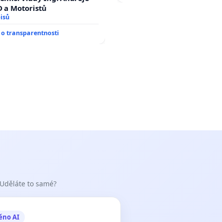
D a Motoristů
isů
o transparentnosti
 Uděláte to samé?
ěno AI