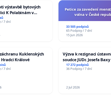
oti výstavbě bytových
Petice za zavedení mens
ici K Polabinám v
volna v České repub
ích
sů
 / 7 dní
33 505 podpisů
65 Podpisy / 7 dní
6
15 Jun 2026
a záchranu Kuklenských
Výzva k rezignaci ústavn
 Hradci Králové
soudce JUDr. Josefa Baxy
ohrožení důvěry ve spra
pisů
17 272 podpisů
 / 7 dní
36 Podpisy / 7 dní
proces
6
2 Jul 2026