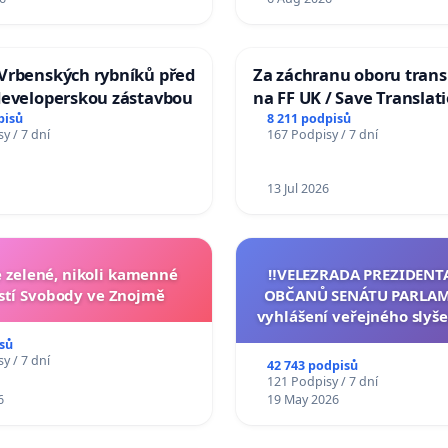
Vrbenských rybníků před
Za záchranu oboru trans
developerskou zástavbou
na FF UK / Save Translat
Studies at the Faculty of 
pisů
8 211 podpisů
y / 7 dní
167 Podpisy / 7 dní
Charles University
13 Jul 2026
zelené, nikoli kamenné
‼️VELEZRADA PREZIDENT
tí Svobody ve Znojmě
OBČANŮ SENÁTU PARLAM
vyhlášení veřejného slyše
144 jednacího řádu Senát
sů
na přijetí usnesení k podá
y / 7 dní
42 743 podpisů
žaloby na prezidenta r
121 Podpisy / 7 dní
6
19 May 2026