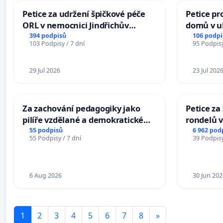
Petice za udržení špičkové péče
Petice pr
ORL v nemocnici Jindřichův
domů v ul
Hradec
Pardubic
394 podpisů
106 podpi
103 Podpisy / 7 dní
95 Podpisy
29 Jul 2026
23 Jul 202
Za zachování pedagogiky jako
Petice z
pilíře vzdělané a demokratické
rondelů v
společnosti
55 podpisů
6 962 pod
55 Podpisy / 7 dní
39 Podpisy
6 Aug 2026
30 Jun 202
1
2
3
4
5
6
7
8
»