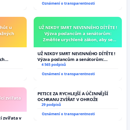
Oznámení o transparentnosti
lhůt u
UŽ NIKDY SMRT NEVINNÉHO DÍTĚTE !
važných
Výzva poslancům a senátorům:
Změňte urychleně zákon, aby se
tragédie malé Viktorky už nemohla
opakovat!
u
UŽ NIKDY SMRT NEVINNÉHO DÍTĚTE !
ých
Výzva poslancům a senátorům:
Změňte urychleně zákon, aby se
4 565 podpisů
tragédie malé Viktorky už nemohla
Oznámení o transparentnosti
opakovat!
PETICE ZA RYCHLEJŠÍ A ÚČINNĚJŠÍ
cí zvířata
OCHRANU ZVÍŘAT V OHROŽE
29 podpisů
Oznámení o transparentnosti
í zvířata v