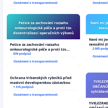
University
Oznámení o transparentnosti
Oznámení 
Petice za zachování rozsahu
Není mi je
onkourologické péče a proti tzv.
sexuá
docentralizaci operačních výkonů
Není mi jed
sexuální z
Petice za zachování rozsahu
2 005 podp
onkourologické péče a proti tzv.
docentralizaci operačních výkonů
839 podpisů
Oznámení 
Oznámení o transparentnosti
Ochrana Vrbenských rybníků před
‼️VELEZ
masivní developerskou zástavbou
OBČANŮ
1 316 podpisů
vyhlášení
Oznámení o transparentnosti
144 jedna
na přijet
‼️VELEZRA
žaloby 
OBČANŮ S