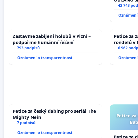
vyhlášení 
42 743 pod
144 jednac
Oznámení 
na přijetí
žaloby na 
Zastavme zabíjení holubů v Plzni –
Petice za 
podpořme humánní řešení
rondelů v 
793 podpisů
6 962 podp
Oznámení o transparentnosti
Oznámení 
Petice za český dabing pro seriál The
Petice za
Mighty Nein
Bab
7 podpisů
Oznámení o transparentnosti
Petice za 