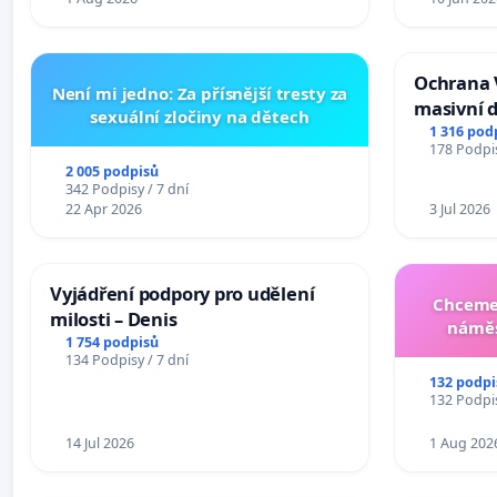
Ochrana 
Není mi jedno: Za přísnější tresty za
masivní 
sexuální zločiny na dětech
1 316 pod
178 Podpis
2 005 podpisů
342 Podpisy / 7 dní
22 Apr 2026
3 Jul 2026
Vyjádření podpory pro udělení
Chceme 
milosti – Denis
náměs
1 754 podpisů
134 Podpisy / 7 dní
132 podpi
132 Podpis
14 Jul 2026
1 Aug 202