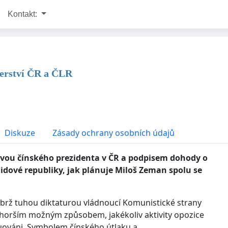
Kontakt:
nerství ČR a ČLR
Diskuze
Zásady ochrany osobních údajů
ěvou čínského prezidenta v ČR a podpisem dohody o
idové republiky, jak plánuje Miloš Zeman spolu se
ýbrž tuhou diktaturou vládnoucí Komunistické strany
ejhorším možným způsobem, jakékoliv aktivity opozice
ekuováni. Symbolem čínského útlaku a