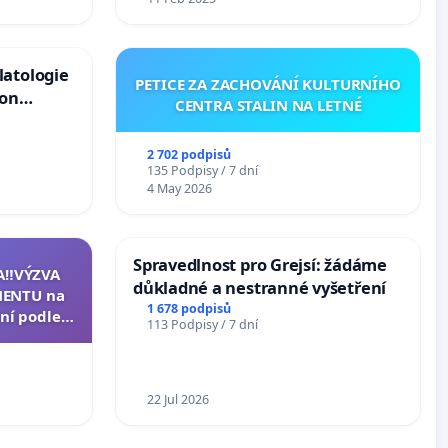
latologie
PETICE ZA ZACHOVÁNÍ KULTURNÍHO
ion
CENTRA STALIN NA LETNÉ
Arts,
2 702 podpisů
135 Podpisy / 7 dní
4 May 2026
Spravedlnost pro Grejsí: žádáme
A‼️VÝZVA
důkladné a nestranné vyšetření
ENTU na
1 678 podpisů
ní podle §
113 Podpisy / 7 dní
u k návrhu
ní ústavní
epubliky
22 Jul 2026