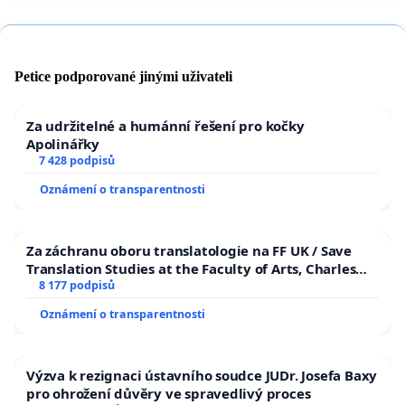
Petice podporované jinými uživateli
Za udržitelné a humánní řešení pro kočky
Apolinářky
7 428 podpisů
Oznámení o transparentnosti
Za záchranu oboru translatologie na FF UK / Save
Translation Studies at the Faculty of Arts, Charles
University
8 177 podpisů
Oznámení o transparentnosti
Výzva k rezignaci ústavního soudce JUDr. Josefa Baxy
pro ohrožení důvěry ve spravedlivý proces