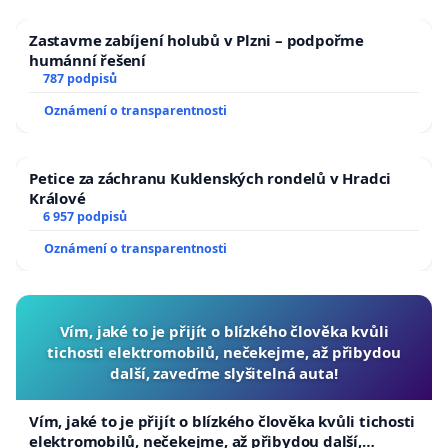
Zastavme zabíjení holubů v Plzni – podpořme
humánní řešení
787 podpisů
Oznámení o transparentnosti
Petice za záchranu Kuklenských rondelů v Hradci
Králové
6 957 podpisů
Oznámení o transparentnosti
Vím, jaké to je přijít o blízkého člověka kvůli
tichosti elektromobilů, nečekejme, až přibydou
další, zaveďme slyšitelná auta!
Vím, jaké to je přijít o blízkého člověka kvůli tichosti
elektromobilů, nečekejme, až přibydou další,