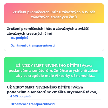
Zrušení promlčecích lhůt u závažných a zvlášť
závažných trestných činů
Zrušení promlčecích lhůt u závažných a zvlášť
závažných trestných činů
162 podpisů
Oznámení o transparentnosti
UŽ NIKDY SMRT NEVINNÉHO DÍTĚTE ! Výzva
poslancům a senátorům: Změňte urychleně zákon,
aby se tragédie malé Viktorky už nemohla
opakovat!
UŽ NIKDY SMRT NEVINNÉHO DÍTĚTE ! Výzva
poslancům a senátorům: Změňte urychleně zákon,
aby se tragédie malé Viktorky už nemohla opakovat!
4 565 podpisů
Oznámení o transparentnosti