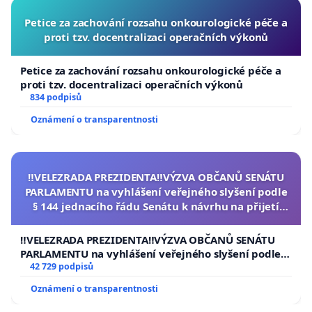
Petice za zachování rozsahu onkourologické péče a
proti tzv. docentralizaci operačních výkonů
Petice za zachování rozsahu onkourologické péče a
proti tzv. docentralizaci operačních výkonů
834 podpisů
Oznámení o transparentnosti
‼️VELEZRADA PREZIDENTA‼️VÝZVA OBČANŮ SENÁTU
PARLAMENTU na vyhlášení veřejného slyšení podle
§ 144 jednacího řádu Senátu k návrhu na přijetí
usnesení k podání ústavní žaloby na prezidenta
republiky
‼️VELEZRADA PREZIDENTA‼️VÝZVA OBČANŮ SENÁTU
PARLAMENTU na vyhlášení veřejného slyšení podle §
144 jednacího řádu Senátu k návrhu na přijetí
42 729 podpisů
usnesení k podání ústavní žaloby na prezidenta
Oznámení o transparentnosti
republiky