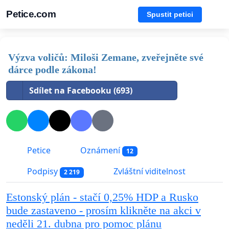
Petice.com
Spustit petici
Výzva voličů: Miloši Zemane, zveřejněte své
dárce podle zákona!
Sdílet na Facebooku (693)
Petice
Oznámení
12
Podpisy
Zvláštní viditelnost
2 219
Estonský plán - stačí 0,25% HDP a Rusko
bude zastaveno - prosím klikněte na akci v
neděli 21. dubna pro pomoc plánu