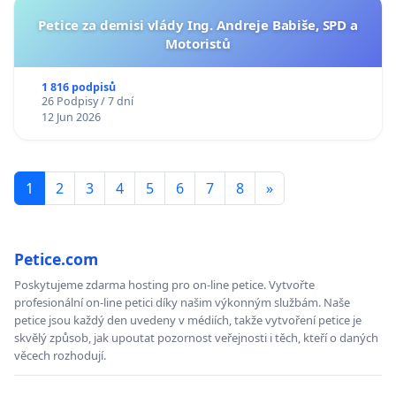
Petice za demisi vlády Ing. Andreje Babiše, SPD a
Motoristů
1 816 podpisů
26 Podpisy / 7 dní
12 Jun 2026
1
2
3
4
5
6
7
8
»
Petice.com
Poskytujeme zdarma hosting pro on-line petice. Vytvořte
profesionální on-line petici díky našim výkonným službám. Naše
petice jsou každý den uvedeny v médiích, takže vytvoření petice je
skvělý způsob, jak upoutat pozornost veřejnosti i těch, kteří o daných
věcech rozhodují.