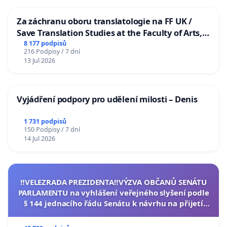
Za záchranu oboru translatologie na FF UK /
Save Translation Studies at the Faculty of Arts,
Charles University
8 177 podpisů
216 Podpisy / 7 dní
13 Jul 2026
Vyjádření podpory pro udělení milosti – Denis
1 731 podpisů
150 Podpisy / 7 dní
14 Jul 2026
‼️VELEZRADA PREZIDENTA‼️VÝZVA OBČANŮ SENÁTU
PARLAMENTU na vyhlášení veřejného slyšení podle
§ 144 jednacího řádu Senátu k návrhu na přijetí
usnesení k podání ústavní žaloby na prezidenta
republiky