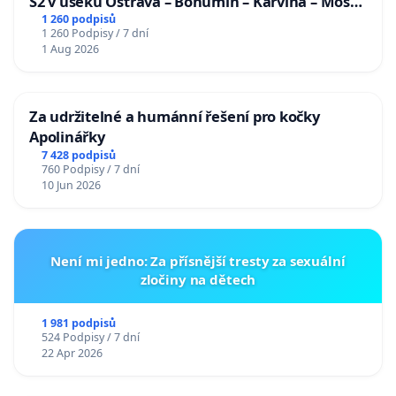
S2 v úseku Ostrava – Bohumín – Karviná – Mosty
u Jablunkova
1 260 podpisů
1 260 Podpisy / 7 dní
1 Aug 2026
Za udržitelné a humánní řešení pro kočky
Apolinářky
7 428 podpisů
760 Podpisy / 7 dní
10 Jun 2026
Není mi jedno: Za přísnější tresty za sexuální
zločiny na dětech
1 981 podpisů
524 Podpisy / 7 dní
22 Apr 2026