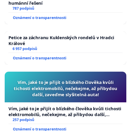
humánní řešení
787 podpisů
Oznámení o transparentnosti
Petice za záchranu Kuklenských rondelů v Hradci
Králové
6 957 podpisů
Oznámení o transparentnosti
Vím, jaké to je přijít o blízkého člověka kvůli
tichosti elektromobilů, nečekejme, až přibydou
další, zaveďme slyšitelná auta!
Vím, jaké to je přijít o blízkého člověka kvůli tichosti
elektromobilů, nečekejme, až přibydou další,
zaveďme slyšitelná auta!
257 podpisů
Oznámení o transparentnosti