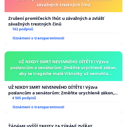
závažných trestných činů
Zrušení promlčecích lhůt u závažných a zvlášť
závažných trestných činů
162 podpisů
Oznámení o transparentnosti
UŽ NIKDY SMRT NEVINNÉHO DÍTĚTE ! Výzva
poslancům a senátorům: Změňte urychleně zákon,
aby se tragédie malé Viktorky už nemohla
opakovat!
UŽ NIKDY SMRT NEVINNÉHO DÍTĚTE ! Výzva
poslancům a senátorům: Změňte urychleně zákon,
aby se tragédie malé Viktorky už nemohla opakovat!
4 565 podpisů
Oznámení o transparentnosti
ŽÁDÁME VYŠŠÍ TRESTY ZA TÝRÁNÍ ZVÍŘAT