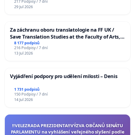
217 Podpisy / 7 dní
29 Jul 2026
Za záchranu oboru translatologie na FF UK /
Save Translation Studies at the Faculty of Arts,
Charles University
8 177 podpisů
216 Podpisy / 7 dní
13 Jul 2026
Vyjádření podpory pro udělení milosti – Denis
1 731 podpisů
150 Podpisy / 7 dní
14 Jul 2026
‼️VELEZRADA PREZIDENTA‼️VÝZVA OBČANŮ SENÁTU
PARLAMENTU na vyhlášení veřejného slyšení podle