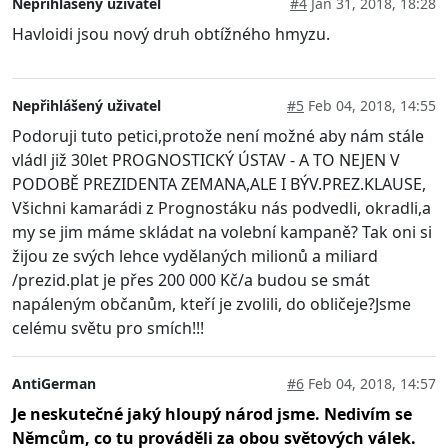
Nepřihlášený uživatel
#4
Jan 31, 2018, 18:28
Havloidi jsou nový druh obtížného hmyzu.
Nepřihlášený uživatel
#5
Feb 04, 2018, 14:55
Podoruji tuto petici,protože není možné aby nám stále
vládl již 30let PROGNOSTICKÝ ÚSTAV - A TO NEJEN V
PODOBĚ PREZIDENTA ZEMANA,ALE I BÝV.PREZ.KLAUSE,
Všichni kamarádi z Prognostáku nás podvedli, okradli,a
my se jim máme skládat na volební kampaně? Tak oni si
žijou ze svých lehce vydělaných milionů a miliard
/prezid.plat je přes 200 000 Kč/a budou se smát
napáleným občanům, kteří je zvolili, do obličeje?Jsme
celému světu pro smích!!!
AntiGerman
#6
Feb 04, 2018, 14:57
Je neskutečné jaký hloupý národ jsme. Nedivím se
Němcům, co tu prováděli za obou světových válek.