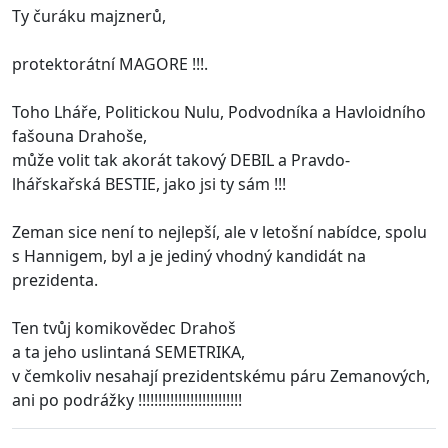
Ty čuráku majznerů,
protektorátní MAGORE !!!.
Toho Lháře, Politickou Nulu, Podvodníka a Havloidního
fašouna Drahoše,
může volit tak akorát takový DEBIL a Pravdo-
lhářskařská BESTIE, jako jsi ty sám !!!
Zeman sice není to nejlepší, ale v letošní nabídce, spolu
s Hannigem, byl a je jediný vhodný kandidát na
prezidenta.
Ten tvůj komikovědec Drahoš
a ta jeho uslintaná SEMETRIKA,
v čemkoliv nesahají prezidentskému páru Zemanových,
ani po podrážky !!!!!!!!!!!!!!!!!!!!!!!!!!