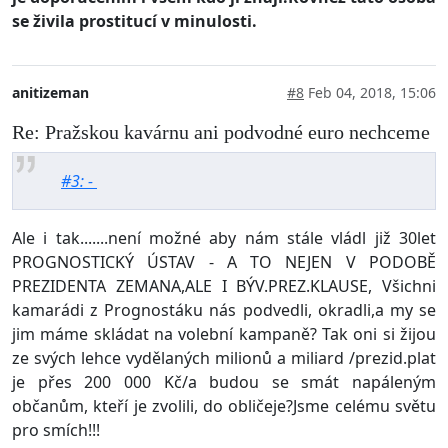
se živila prostitucí v minulosti.
anitizeman
#8
Feb 04, 2018, 15:06
Re: Pražskou kavárnu ani podvodné euro nechceme
#3: -
Ale i tak.......není možné aby nám stále vládl již 30let
PROGNOSTICKÝ ÚSTAV - A TO NEJEN V PODOBĚ
PREZIDENTA ZEMANA,ALE I BÝV.PREZ.KLAUSE, Všichni
kamarádi z Prognostáku nás podvedli, okradli,a my se
jim máme skládat na volební kampaně? Tak oni si žijou
ze svých lehce vydělaných milionů a miliard /prezid.plat
je přes 200 000 Kč/a budou se smát napáleným
občanům, kteří je zvolili, do obličeje?Jsme celému světu
pro smích!!!