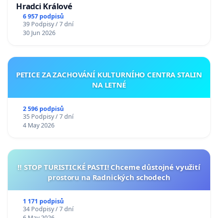
Hradci Králové
6 957 podpisů
39 Podpisy / 7 dní
30 Jun 2026
PETICE ZA ZACHOVÁNÍ KULTURNÍHO CENTRA STALIN
NA LETNÉ
2 596 podpisů
35 Podpisy / 7 dní
4 May 2026
‼️ STOP TURISTICKÉ PASTI! Chceme důstojné využití
prostoru na Radnických schodech
1 171 podpisů
34 Podpisy / 7 dní
6 May 2026