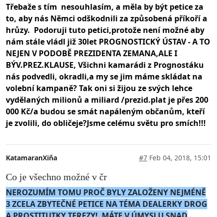
Třebaže s tím nesouhlasím, a měla by být petice za
to, aby nás Němci odškodnili za způsobená příkoří a
hrůzy. Podoruji tuto petici,protože není možné aby
nám stále vládl již 30let PROGNOSTICKÝ ÚSTAV - A TO
NEJEN V PODOBĚ PREZIDENTA ZEMANA,ALE I
BÝV.PREZ.KLAUSE, Všichni kamarádi z Prognostáku
nás podvedli, okradli,a my se jim máme skládat na
volební kampaně? Tak oni si žijou ze svých lehce
vydělaných milionů a miliard /prezid.plat je přes 200
000 Kč/a budou se smát napáleným občanům, kteří
je zvolili, do obličeje?Jsme celému světu pro smích!!!
KatamaranXiňa
#7
Feb 04, 2018, 15:01
Co je všechno možné v čr
NEROZUMÍM TOMU PROČ BYLY ZALOŽENY NEJMÉNĚ
3 ZCELA ZBYTEČNÉ PETICE NA TÉMA DEALERKY DROG
A PROSTITUTKY TEREZY! MÁTE V ÚMYSLU SNAD