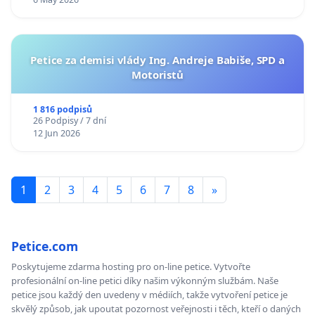
Petice za demisi vlády Ing. Andreje Babiše, SPD a
Motoristů
1 816 podpisů
26 Podpisy / 7 dní
12 Jun 2026
1
2
3
4
5
6
7
8
»
Petice.com
Poskytujeme zdarma hosting pro on-line petice. Vytvořte
profesionální on-line petici díky našim výkonným službám. Naše
petice jsou každý den uvedeny v médiích, takže vytvoření petice je
skvělý způsob, jak upoutat pozornost veřejnosti i těch, kteří o daných