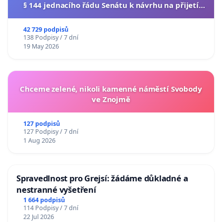
§ 144 jednacího řádu Senátu k návrhu na přijetí
usnesení k podání ústavní žaloby na prezidenta
republiky
42 729 podpisů
138 Podpisy / 7 dní
19 May 2026
Chceme zelené, nikoli kamenné náměstí Svobody
ve Znojmě
127 podpisů
127 Podpisy / 7 dní
1 Aug 2026
Spravedlnost pro Grejsí: žádáme důkladné a
nestranné vyšetření
1 664 podpisů
114 Podpisy / 7 dní
22 Jul 2026