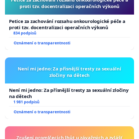
proti tzv. docentralizaci operačních výkonů
Petice za zachování rozsahu onkourologické péče a
proti tzv. docentralizaci operačních výkonů
834 podpisů
Oznámení o transparentnosti
Není mi jedno: Za přísnější tresty za sexuální
zločiny na dětech
Není mi jedno: Za přísnější tresty za sexuální zločiny
na dětech
1 981 podpisů
Oznámení o transparentnosti
Zrušení promlčecích lhůt u závažných a zvlášť