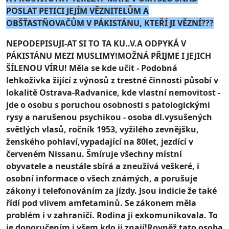
POSLAT PETICI JEJÍM VĚZNITELŮM A
OBŠŤASTŇOVAČŮM V PÁKISTÁNU, KTEŘÍ JI VĚZNÍ???
NEPODEPISUJI-AT SI TO TA KU..V.A ODPYKÁ V
PÁKISTÁNU MEZI MUSLIMY!MOŽNÁ PŘIJME I JEJICH
ŠÍLENOU VÍRU! Měla se kde učit - Podobná
lehkoživka žijící z výnosů z trestné činnosti působí v
lokalitě Ostrava-Radvanice, kde vlastní nemovitost -
jde o osobu s poruchou osobnosti s patologickými
rysy a narušenou psychikou - osoba dl.vysušených
světlých vlasů, ročník 1953, vyžilého zevnějšku,
ženského pohlaví,vypadající na 80let, jezdící v
červeném Nissanu. Šmíruje všechny místní
obyvatele a neustále sbírá a zneužívá veškeré, i
osobní informace o všech známých, a porušuje
zákony i telefonováním za jízdy. Jsou indicie že také
řídí pod vlivem amfetaminů. Se zákonem měla
problém i v zahraničí. Rodina ji exkomunikovala. To
je doporučením i všem kdo ji znají!Rovněž tato osoba