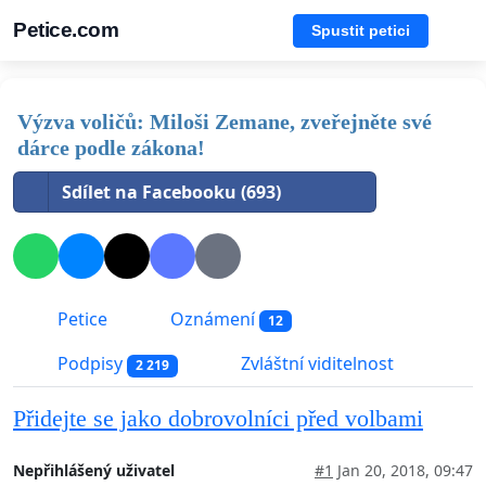
Petice.com
Spustit petici
Výzva voličů: Miloši Zemane, zveřejněte své
dárce podle zákona!
Sdílet na Facebooku (693)
Petice
Oznámení
12
Podpisy
Zvláštní viditelnost
2 219
Přidejte se jako dobrovolníci před volbami
Nepřihlášený uživatel
#1
Jan 20, 2018, 09:47