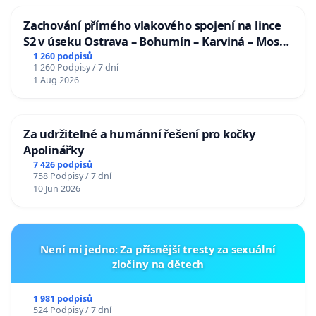
Zachování přímého vlakového spojení na lince
S2 v úseku Ostrava – Bohumín – Karviná – Mosty
u Jablunkova
1 260 podpisů
1 260 Podpisy / 7 dní
1 Aug 2026
Za udržitelné a humánní řešení pro kočky
Apolinářky
7 426 podpisů
758 Podpisy / 7 dní
10 Jun 2026
Není mi jedno: Za přísnější tresty za sexuální
zločiny na dětech
1 981 podpisů
524 Podpisy / 7 dní