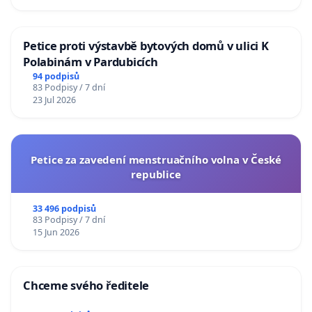
Petice proti výstavbě bytových domů v ulici K
Polabinám v Pardubicích
94 podpisů
83 Podpisy / 7 dní
23 Jul 2026
Petice za zavedení menstruačního volna v České
republice
33 496 podpisů
83 Podpisy / 7 dní
15 Jun 2026
Chceme svého ředitele