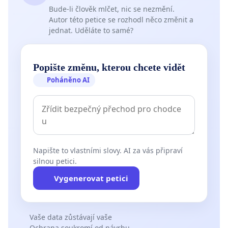
Bude-li člověk mlčet, nic se nezmění.
Autor této petice se rozhodl něco změnit a
jednat. Uděláte to samé?
Popište změnu, kterou chcete vidět
Poháněno AI
Napište to vlastními slovy. AI za vás připraví
silnou petici.
Vygenerovat petici
Vaše data zůstávají vaše
Ochrana soukromí od návrhu