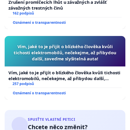
Zrušení promlčecích lhůt u závažných a zvlášť
závažných trestných činů
162 podpisů
Oznámení o transparentnosti
Vím, jaké to je přijít o blízkého člověka kvůli
tichosti elektromobilů, nečekejme, až přibydou
další, zaveďme slyšitelná auta!
Vím, jaké to je přijít o blízkého člověka kvůli tichosti
elektromobilů, nečekejme, až přibydou další,
zaveďme slyšitelná auta!
257 podpisů
Oznámení o transparentnosti
SPUSŤTE VLASTNÍ PETICI
Chcete něco změnit?