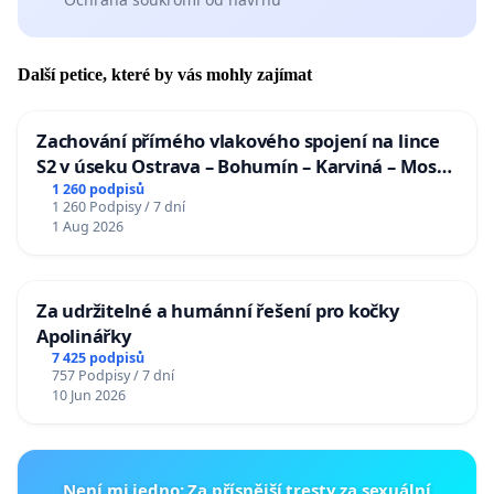
Další petice, které by vás mohly zajímat
Zachování přímého vlakového spojení na lince
S2 v úseku Ostrava – Bohumín – Karviná – Mosty
u Jablunkova
1 260 podpisů
1 260 Podpisy / 7 dní
1 Aug 2026
Za udržitelné a humánní řešení pro kočky
Apolinářky
7 425 podpisů
757 Podpisy / 7 dní
10 Jun 2026
Není mi jedno: Za přísnější tresty za sexuální