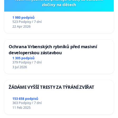
zločiny na dětech
1 980 podpisů
523 Podpisy / 7 dní
22 Apr 2026
Ochrana Vrbenských rybníků před masivní
developerskou zástavbou
1 305 podpisů
379 Podpisy / 7 dní
3 Jul 2026
ŽÁDÁME VYŠŠÍ TRESTY ZA TÝRÁNÍ ZVÍŘAT
153 658 podpisů
363 Podpisy / 7 dní
11 Feb 2025