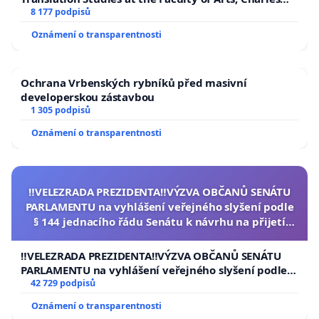
University
8 177 podpisů
Oznámení o transparentnosti
Ochrana Vrbenských rybníků před masivní
developerskou zástavbou
1 305 podpisů
Oznámení o transparentnosti
‼️VELEZRADA PREZIDENTA‼️VÝZVA OBČANŮ SENÁTU
PARLAMENTU na vyhlášení veřejného slyšení podle
§ 144 jednacího řádu Senátu k návrhu na přijetí
usnesení k podání ústavní žaloby na prezidenta
republiky
‼️VELEZRADA PREZIDENTA‼️VÝZVA OBČANŮ SENÁTU
PARLAMENTU na vyhlášení veřejného slyšení podle §
144 jednacího řádu Senátu k návrhu na přijetí
42 729 podpisů
usnesení k podání ústavní žaloby na prezidenta
Oznámení o transparentnosti
republiky