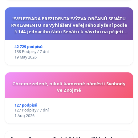
‼️VELEZRADA PREZIDENTA‼️VÝZVA OBČANŮ SENÁTU
PARLAMENTU na vyhlášení veřejného slyšení podle
§ 144 jednacího řádu Senátu k návrhu na přijetí
usnesení k podání ústavní žaloby na prezidenta
republiky
42 729 podpisů
138 Podpisy / 7 dní
19 May 2026
Chceme zelené, nikoli kamenné náměstí Svobody
ve Znojmě
127 podpisů
127 Podpisy / 7 dní
1 Aug 2026