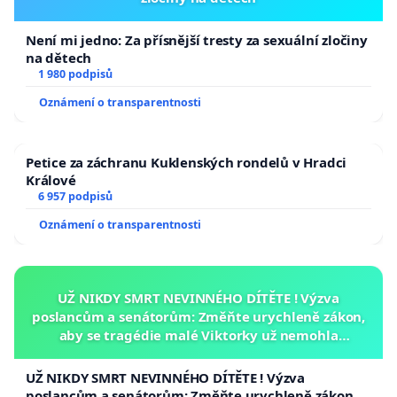
Není mi jedno: Za přísnější tresty za sexuální zločiny
na dětech
1 980 podpisů
Oznámení o transparentnosti
Petice za záchranu Kuklenských rondelů v Hradci
Králové
6 957 podpisů
Oznámení o transparentnosti
UŽ NIKDY SMRT NEVINNÉHO DÍTĚTE ! Výzva
poslancům a senátorům: Změňte urychleně zákon,
aby se tragédie malé Viktorky už nemohla
opakovat!
UŽ NIKDY SMRT NEVINNÉHO DÍTĚTE ! Výzva
poslancům a senátorům: Změňte urychleně zákon,