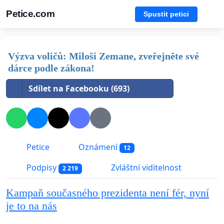
Petice.com
Spustit petici
Výzva voličů: Miloši Zemane, zveřejněte své
dárce podle zákona!
Sdílet na Facebooku (693)
Petice
Oznámení
12
Podpisy
Zvláštní viditelnost
2 219
Kampaň současného prezidenta není fér, nyní
je to na nás