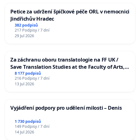
Petice za udržení špičkové péče ORL v nemocnici
Jindřichův Hradec
382 podpisů
217 Podpisy / 7 dní
29 Jul 2026
Za záchranu oboru translatologie na FF UK /
Save Translation Studies at the Faculty of Arts,
Charles University
8 177 podpisů
216 Podpisy / 7 dní
13 Jul 2026
Vyjádření podpory pro udělení milosti – Denis
1 730 podpisů
149 Podpisy / 7 dní
14 Jul 2026