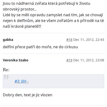
Jsou to nádherná zvířata která potřebují k životu
obrovský prostor...
Lidé by se měli opravdu zamyslet nad tím, jak se chovají
nejen k delfínům, ale ke všem zvířatům a k přírodě na té
naší krásné planetě!!!
gabka
#18
Dec 11, 2012, 22:43
delfíni přece patří do moře, ne do cirkusu
Veronika Szabo
#19
Dec 11, 2012, 23:08
Re:
#3: JiVr -
Dobry den, text je jiz vlozen