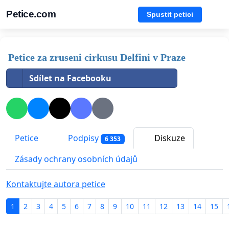
Petice.com
Spustit petici
Petice za zruseni cirkusu Delfini v Praze
Sdílet na Facebooku
Petice
Podpisy
Diskuze
6 353
Zásady ochrany osobních údajů
Kontaktujte autora petice
1
2
3
4
5
6
7
8
9
10
11
12
13
14
15