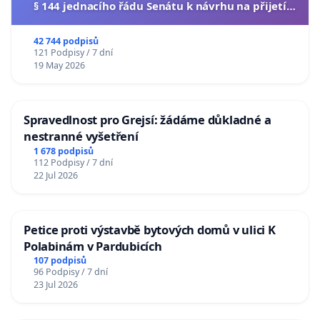
§ 144 jednacího řádu Senátu k návrhu na přijetí
usnesení k podání ústavní žaloby na prezidenta
republiky
42 744 podpisů
121 Podpisy / 7 dní
19 May 2026
Spravedlnost pro Grejsí: žádáme důkladné a
nestranné vyšetření
1 678 podpisů
112 Podpisy / 7 dní
22 Jul 2026
Petice proti výstavbě bytových domů v ulici K
Polabinám v Pardubicích
107 podpisů
96 Podpisy / 7 dní
23 Jul 2026