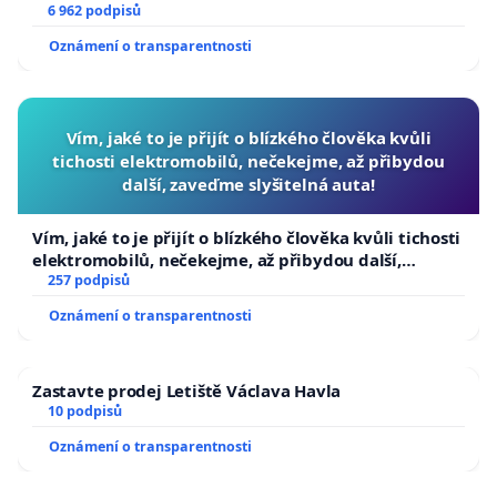
6 962 podpisů
Oznámení o transparentnosti
Vím, jaké to je přijít o blízkého člověka kvůli
tichosti elektromobilů, nečekejme, až přibydou
další, zaveďme slyšitelná auta!
Vím, jaké to je přijít o blízkého člověka kvůli tichosti
elektromobilů, nečekejme, až přibydou další,
zaveďme slyšitelná auta!
257 podpisů
Oznámení o transparentnosti
Zastavte prodej Letiště Václava Havla
10 podpisů
Oznámení o transparentnosti