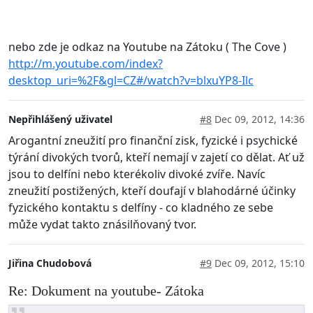
nebo zde je odkaz na Youtube na Zátoku ( The Cove )
http://m.youtube.com/index?
desktop_uri=%2F&gl=CZ#/watch?v=blxuYP8-Ilc
Nepřihlášený uživatel
#8
Dec 09, 2012, 14:36
Arogantní zneužití pro finanční zisk, fyzické i psychické
týrání divokých tvorů, kteří nemají v zajetí co dělat. Ať už
jsou to delfíni nebo kterékoliv divoké zvíře. Navíc
zneužití postižených, kteří doufají v blahodárné účinky
fyzického kontaktu s delfíny - co kladného ze sebe
může vydat takto znásilňovaný tvor.
Jiřina Chudobová
#9
Dec 09, 2012, 15:10
Re: Dokument na youtube- Zátoka