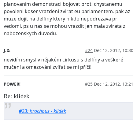
planovanim demonstraci bojovat proti chystanemu
povoleni koser vrazdeni zvirat eu parlamentem. pak az
muze dojit na delfiny ktery nikdo nepodrezava pri
vedomi. ps u nas se mohou vrazdit jen mala zvirata z
nabozenskych duvodu.
J.D.
#24
Dec 12, 2012, 10:30
nevidím smysl v nějakém cirkusu s delfíny a veškeré
mučení a omezování zvířat se mi příčí!
POWER!
#25
Dec 12, 2012, 13:21
Re: klidek
#23: hrochous - klidek