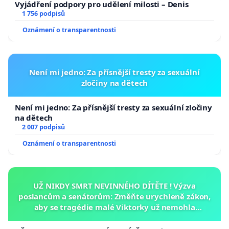
Vyjádření podpory pro udělení milosti – Denis
1 756 podpisů
Oznámení o transparentnosti
Není mi jedno: Za přísnější tresty za sexuální
zločiny na dětech
Není mi jedno: Za přísnější tresty za sexuální zločiny
na dětech
2 007 podpisů
Oznámení o transparentnosti
UŽ NIKDY SMRT NEVINNÉHO DÍTĚTE ! Výzva
poslancům a senátorům: Změňte urychleně zákon,
aby se tragédie malé Viktorky už nemohla
opakovat!