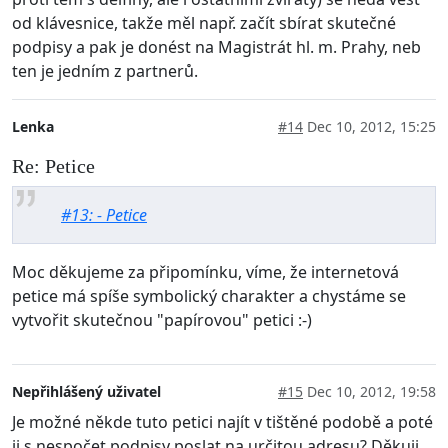
od klávesnice, takže měl např. začít sbírat skutečné
podpisy a pak je donést na Magistrát hl. m. Prahy, neb
ten je jedním z partnerů.
Lenka
#14
Dec 10, 2012, 15:25
Re: Petice
#13: - Petice
Moc děkujeme za připomínku, víme, že internetová
petice má spíše symbolický charakter a chystáme se
vytvořit skutečnou "papírovou" petici :-)
Nepřihlášený uživatel
#15
Dec 10, 2012, 19:58
Je možné někde tuto petici najít v tištěné podobě a poté
ji s nespočet podpisy poslat na určitou adresu? Děkuji