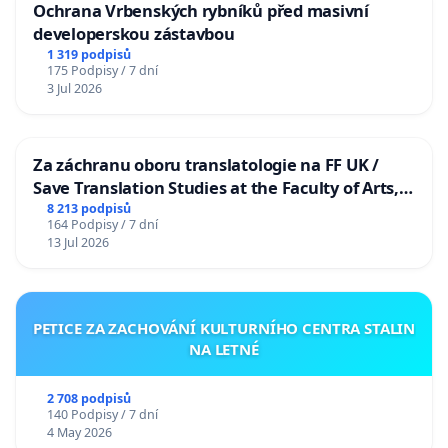
Ochrana Vrbenských rybníků před masivní
developerskou zástavbou
1 319 podpisů
175 Podpisy / 7 dní
3 Jul 2026
Za záchranu oboru translatologie na FF UK /
Save Translation Studies at the Faculty of Arts,
Charles University
8 213 podpisů
164 Podpisy / 7 dní
13 Jul 2026
PETICE ZA ZACHOVÁNÍ KULTURNÍHO CENTRA STALIN
NA LETNÉ
2 708 podpisů
140 Podpisy / 7 dní
4 May 2026