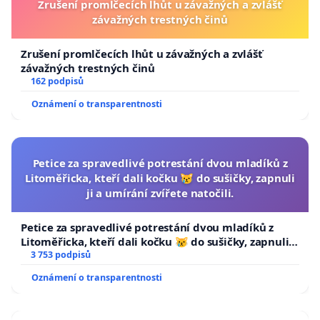
Zrušení promlčecích lhůt u závažných a zvlášť
závažných trestných činů
Zrušení promlčecích lhůt u závažných a zvlášť
závažných trestných činů
162 podpisů
Oznámení o transparentnosti
Petice za spravedlivé potrestání dvou mladíků z
Litoměřicka, kteří dali kočku 😿 do sušičky, zapnuli
ji a umírání zvířete natočili.
Petice za spravedlivé potrestání dvou mladíků z
Litoměřicka, kteří dali kočku 😿 do sušičky, zapnuli ji
a umírání zvířete natočili.
3 753 podpisů
Oznámení o transparentnosti