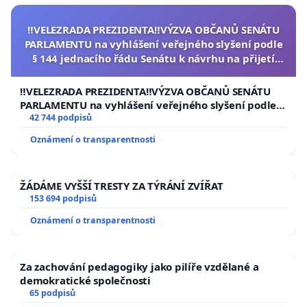
‼️VELEZRADA PREZIDENTA‼️VÝZVA OBČANŮ SENÁTU
PARLAMENTU na vyhlášení veřejného slyšení podle
§ 144 jednacího řádu Senátu k návrhu na přijetí
usnesení k podání ústavní žaloby na prezidenta
republiky
‼️VELEZRADA PREZIDENTA‼️VÝZVA OBČANŮ SENÁTU
PARLAMENTU na vyhlášení veřejného slyšení podle §
144 jednacího řádu Senátu k návrhu na přijetí
42 744 podpisů
usnesení k podání ústavní žaloby na prezidenta
Oznámení o transparentnosti
republiky
ŽÁDÁME VYŠŠÍ TRESTY ZA TÝRÁNÍ ZVÍŘAT
153 694 podpisů
Oznámení o transparentnosti
Za zachování pedagogiky jako pilíře vzdělané a
demokratické společnosti
65 podpisů