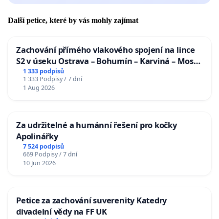
Další petice, které by vás mohly zajímat
Zachování přímého vlakového spojení na lince
S2 v úseku Ostrava – Bohumín – Karviná – Mosty
u Jablunkova
1 333 podpisů
1 333 Podpisy / 7 dní
1 Aug 2026
Za udržitelné a humánní řešení pro kočky
Apolinářky
7 524 podpisů
669 Podpisy / 7 dní
10 Jun 2026
Petice za zachování suverenity Katedry
divadelní vědy na FF UK