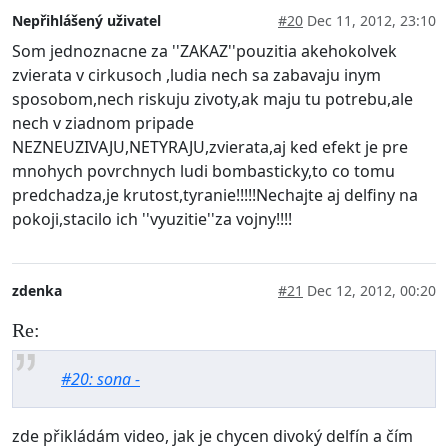
Nepřihlášený uživatel
#20
Dec 11, 2012, 23:10
Som jednoznacne za ''ZAKAZ''pouzitia akehokolvek
zvierata v cirkusoch ,ludia nech sa zabavaju inym
sposobom,nech riskuju zivoty,ak maju tu potrebu,ale
nech v ziadnom pripade
NEZNEUZIVAJU,NETYRAJU,zvierata,aj ked efekt je pre
mnohych povrchnych ludi bombasticky,to co tomu
predchadza,je krutost,tyranie!!!!!Nechajte aj delfiny na
pokoji,stacilo ich ''vyuzitie''za vojny!!!!
zdenka
#21
Dec 12, 2012, 00:20
Re:
#20: sona -
zde přikládám video, jak je chycen divoký delfín a čím