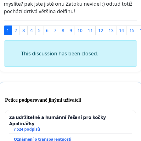
myslíte? pak jste jistě onu Zatoku nevidel :) odtud totiž
pochází drtivá většina delfinu!
1
2
3
4
5
6
7
8
9
10
11
12
13
14
15
This discussion has been closed.
Petice podporované jinými uživateli
Za udržitelné a humánní řešení pro kočky
Apolinářky
7 524 podpisů
Oznámení o transparentnosti