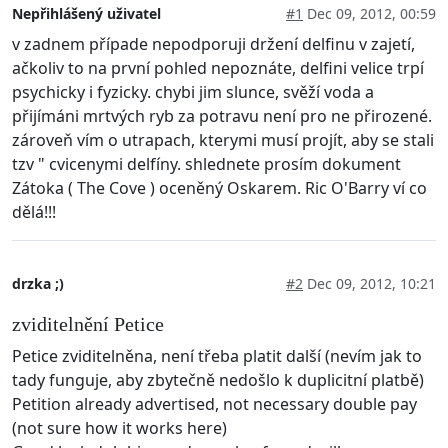
Nepřihlášený uživatel
#1
Dec 09, 2012, 00:59
v zadnem případe nepodporuji držení delfinu v zajetí,
ačkoliv to na první pohled nepoznáte, delfini velice trpí
psychicky i fyzicky. chybi jim slunce, svěží voda a
přijímáni mrtvých ryb za potravu není pro ne přirozené.
zároveň vím o utrapach, kterymi musí projít, aby se stali
tzv " cvicenymi delfíny. shlednete prosím dokument
Zátoka ( The Cove ) oceněný Oskarem. Ric O'Barry ví co
dělá!!!
drzka ;)
#2
Dec 09, 2012, 10:21
zviditelnění Petice
Petice zviditelněna, není třeba platit další (nevím jak to
tady funguje, aby zbytečně nedošlo k duplicitní platbě)
Petition already advertised, not necessary double pay
(not sure how it works here)