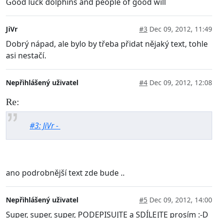
Good luck dolphins and people of good will
JiVr
#3
Dec 09, 2012, 11:49
Dobrý nápad, ale bylo by třeba přidat nějaký text, tohle
asi nestačí.
Nepřihlášený uživatel
#4
Dec 09, 2012, 12:08
Re:
#3: JiVr -
ano podrobnější text zde bude ..
Nepřihlášený uživatel
#5
Dec 09, 2012, 14:00
Super, super, super, PODEPISUJTE a SDÍLEJTE prosím :-D