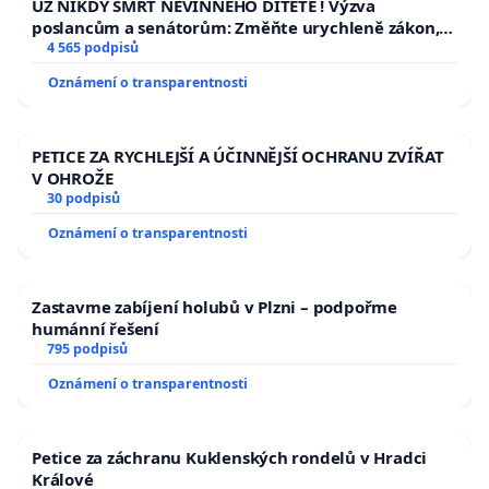
UŽ NIKDY SMRT NEVINNÉHO DÍTĚTE ! Výzva
poslancům a senátorům: Změňte urychleně zákon,
aby se tragédie malé Viktorky už nemohla opakovat!
4 565 podpisů
Oznámení o transparentnosti
PETICE ZA RYCHLEJŠÍ A ÚČINNĚJŠÍ OCHRANU ZVÍŘAT
V OHROŽE
30 podpisů
Oznámení o transparentnosti
Zastavme zabíjení holubů v Plzni – podpořme
humánní řešení
795 podpisů
Oznámení o transparentnosti
Petice za záchranu Kuklenských rondelů v Hradci
Králové