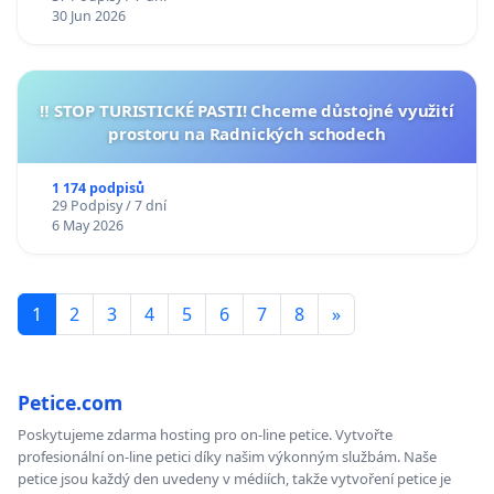
30 Jun 2026
‼️ STOP TURISTICKÉ PASTI! Chceme důstojné využití
prostoru na Radnických schodech
1 174 podpisů
29 Podpisy / 7 dní
6 May 2026
1
2
3
4
5
6
7
8
»
Petice.com
Poskytujeme zdarma hosting pro on-line petice. Vytvořte
profesionální on-line petici díky našim výkonným službám. Naše
petice jsou každý den uvedeny v médiích, takže vytvoření petice je