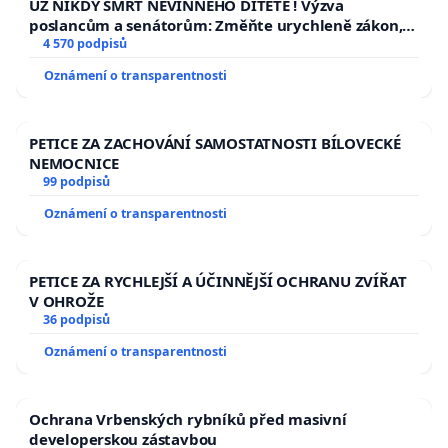
UŽ NIKDY SMRT NEVINNÉHO DÍTĚTE ! Výzva
poslancům a senátorům: Změňte urychleně zákon,
aby se tragédie malé Viktorky už nemohla opakovat!
4 570 podpisů
Oznámení o transparentnosti
PETICE ZA ZACHOVÁNÍ SAMOSTATNOSTI BÍLOVECKÉ
NEMOCNICE
99 podpisů
Oznámení o transparentnosti
PETICE ZA RYCHLEJŠÍ A ÚČINNĚJŠÍ OCHRANU ZVÍŘAT
V OHROŽE
36 podpisů
Oznámení o transparentnosti
Ochrana Vrbenských rybníků před masivní
developerskou zástavbou