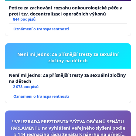
Petice za zachování rozsahu onkourologické péče a
proti tzv. docentralizaci operačních výkonů
844 podpisů
Oznámení o transparentnosti
Není mi jedno: Za přísnější tresty za sexuální
zločiny na dětech
Není mi jedno: Za přísnější tresty za sexuální zločiny
na dětech
2 078 podpisů
Oznámení o transparentnosti
‼️VELEZRADA PREZIDENTA‼️VÝZVA OBČANŮ SENÁTU
PARLAMENTU na vyhlášení veřejného slyšení podle
§ 144 jednacího řádu Senátu k návrhu na přijetí