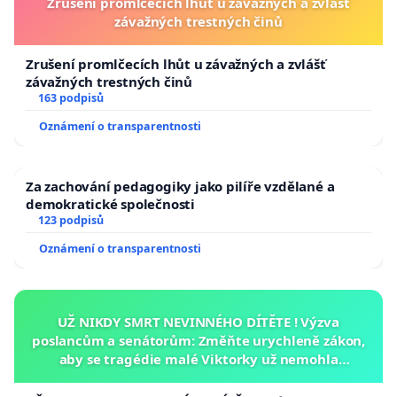
Zrušení promlčecích lhůt u závažných a zvlášť
závažných trestných činů
Zrušení promlčecích lhůt u závažných a zvlášť
závažných trestných činů
163 podpisů
Oznámení o transparentnosti
Za zachování pedagogiky jako pilíře vzdělané a
demokratické společnosti
123 podpisů
Oznámení o transparentnosti
UŽ NIKDY SMRT NEVINNÉHO DÍTĚTE ! Výzva
poslancům a senátorům: Změňte urychleně zákon,
aby se tragédie malé Viktorky už nemohla
opakovat!