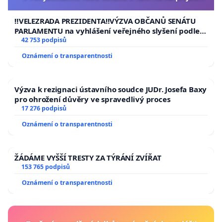
usnesení k podání ústavní žaloby na prezidenta
republiky
‼️VELEZRADA PREZIDENTA‼️VÝZVA OBČANŮ SENÁTU
PARLAMENTU na vyhlášení veřejného slyšení podle §
144 jednacího řádu Senátu k návrhu na přijetí
42 753 podpisů
usnesení k podání ústavní žaloby na prezidenta
Oznámení o transparentnosti
republiky
Výzva k rezignaci ústavního soudce JUDr. Josefa Baxy
pro ohrožení důvěry ve spravedlivý proces
17 276 podpisů
Oznámení o transparentnosti
ŽÁDÁME VYŠŠÍ TRESTY ZA TÝRÁNÍ ZVÍŘAT
153 765 podpisů
Oznámení o transparentnosti