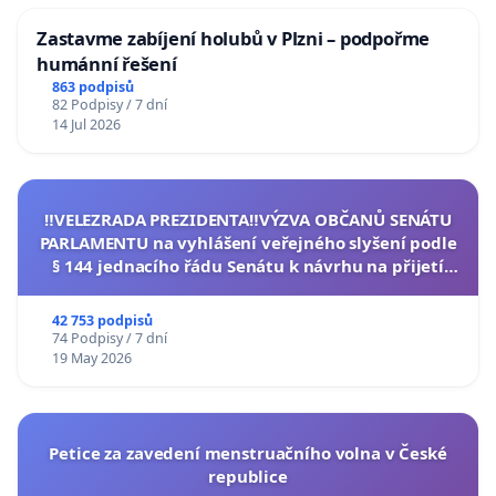
Zastavme zabíjení holubů v Plzni – podpořme
humánní řešení
863 podpisů
82 Podpisy / 7 dní
14 Jul 2026
‼️VELEZRADA PREZIDENTA‼️VÝZVA OBČANŮ SENÁTU
PARLAMENTU na vyhlášení veřejného slyšení podle
§ 144 jednacího řádu Senátu k návrhu na přijetí
usnesení k podání ústavní žaloby na prezidenta
republiky
42 753 podpisů
74 Podpisy / 7 dní
19 May 2026
Petice za zavedení menstruačního volna v České
republice