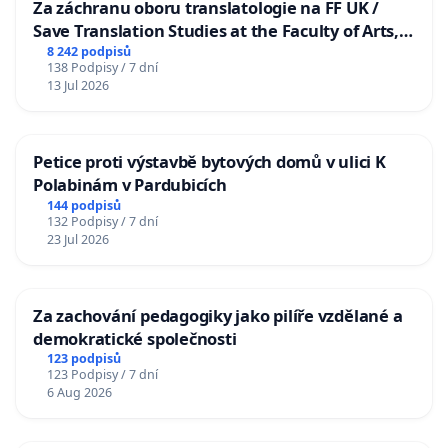
Za záchranu oboru translatologie na FF UK /
Save Translation Studies at the Faculty of Arts,
Charles University
8 242 podpisů
138 Podpisy / 7 dní
13 Jul 2026
Petice proti výstavbě bytových domů v ulici K
Polabinám v Pardubicích
144 podpisů
132 Podpisy / 7 dní
23 Jul 2026
Za zachování pedagogiky jako pilíře vzdělané a
demokratické společnosti
123 podpisů
123 Podpisy / 7 dní
6 Aug 2026