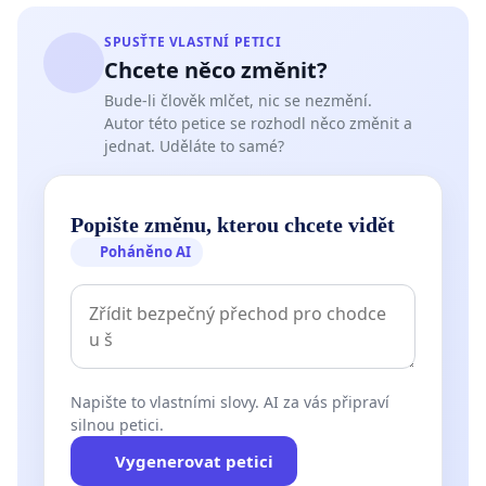
SPUSŤTE VLASTNÍ PETICI
Chcete něco změnit?
Bude-li člověk mlčet, nic se nezmění.
Autor této petice se rozhodl něco změnit a
jednat. Uděláte to samé?
Popište změnu, kterou chcete vidět
Poháněno AI
Napište to vlastními slovy. AI za vás připraví
silnou petici.
Vygenerovat petici