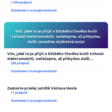
1 344 podpisů
Oznámení o transparentnosti
Vím, jaké to je přijít o blízkého člověka kvůli
tichosti elektromobilů, nečekejme, až přibydou
další, zaveďme slyšitelná auta!
Vím, jaké to je přijít o blízkého člověka kvůli tichosti
elektromobilů, nečekejme, až přibydou další,
zaveďme slyšitelná auta!
258 podpisů
Oznámení o transparentnosti
Zastavte prodej Letiště Václava Havla
11 podpisů
Oznámení o transparentnosti