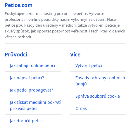
Petice.com
Poskytujeme zdarma hosting pro on-line petice. Vytvořte
profesionální on-line petici díky našim výkonným službám. Naše
petice jsou každý den uvedeny v médiích, takže vytvoření petice je
skvělý způsob, jak upoutat pozornost veřejnosti i těch, kteří o daných
věcech rozhodují.
Průvodci
Více
Jak zahájit online petici
Vytvořit petici
Jak napsat petici?
Zásady ochrany osobních
údajů
Jak petici propagovat?
Správa souborů cookie
Jak získat mediální pokrytí
pro vaši petici
O nás
Jak doručit petici