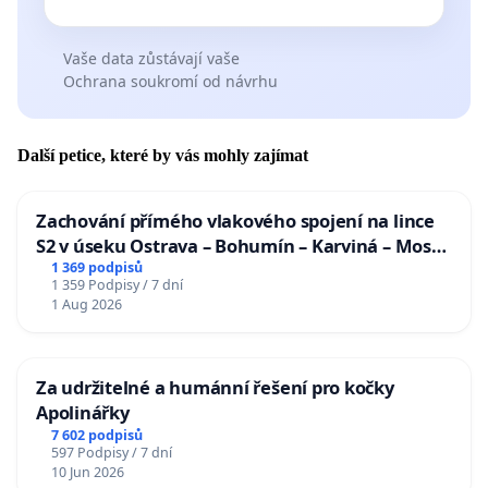
Vaše data zůstávají vaše
Ochrana soukromí od návrhu
Další petice, které by vás mohly zajímat
Zachování přímého vlakového spojení na lince
S2 v úseku Ostrava – Bohumín – Karviná – Mosty
u Jablunkova
1 369 podpisů
1 359 Podpisy / 7 dní
1 Aug 2026
Za udržitelné a humánní řešení pro kočky
Apolinářky
7 602 podpisů
597 Podpisy / 7 dní
10 Jun 2026