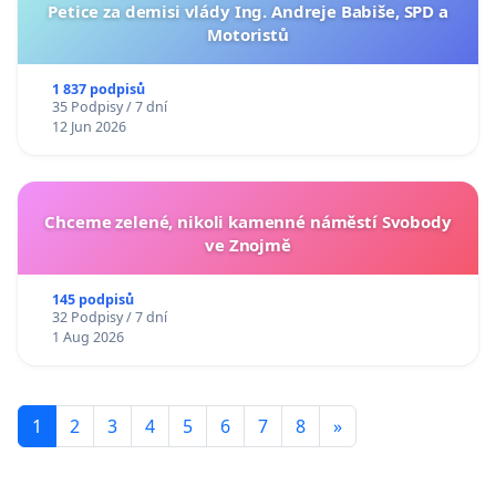
Petice za demisi vlády Ing. Andreje Babiše, SPD a
Motoristů
1 837 podpisů
35 Podpisy / 7 dní
12 Jun 2026
Chceme zelené, nikoli kamenné náměstí Svobody
ve Znojmě
145 podpisů
32 Podpisy / 7 dní
1 Aug 2026
1
2
3
4
5
6
7
8
»