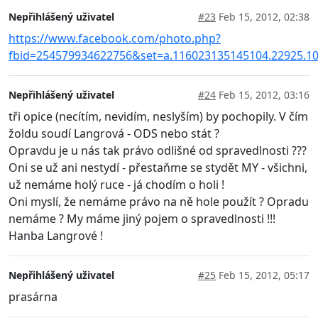
Nepřihlášený uživatel
#23
Feb 15, 2012, 02:38
https://www.facebook.com/photo.php?
fbid=254579934622756&set=a.116023135145104.22925.1
Nepřihlášený uživatel
#24
Feb 15, 2012, 03:16
tři opice (necítím, nevidím, neslyším) by pochopily. V čím
žoldu soudí Langrová - ODS nebo stát ?
Opravdu je u nás tak právo odlišné od spravedlnosti ???
Oni se už ani nestydí - přestaňme se stydět MY - všichni,
už nemáme holý ruce - já chodím o holi !
Oni myslí, že nemáme právo na ně hole použít ? Opradu
nemáme ? My máme jiný pojem o spravedlnosti !!!
Hanba Langrové !
Nepřihlášený uživatel
#25
Feb 15, 2012, 05:17
prasárna