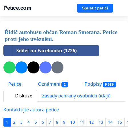
Petice.com
Spustit petici
Řidič autobusu občan Roman Smetana. Petice
proti jeho uvěznění.
Sdílet na Facebooku (1726)
Petice
Oznámení
Podpisy
2
9 589
Diskuze
Zásady ochrany osobních údajů
Kontaktujte autora petice
1
2
3
4
5
6
7
8
9
10
11
12
13
14
15