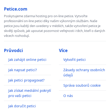
Petice.com
Poskytujeme zdarma hosting pro on-line petice. Vytvořte
profesionální on-line petici díky našim výkonným službám. Naše
petice jsou každý den uvedeny v médiích, takže vytvoření petice je
skvělý způsob, jak upoutat pozornost veřejnosti i těch, kteří o daných
věcech rozhodují.
Průvodci
Více
Jak zahájit online petici
Vytvořit petici
Jak napsat petici?
Zásady ochrany osobních
údajů
Jak petici propagovat?
Správa souborů cookie
Jak získat mediální pokrytí
pro vaši petici
O nás
Jak doručit petici