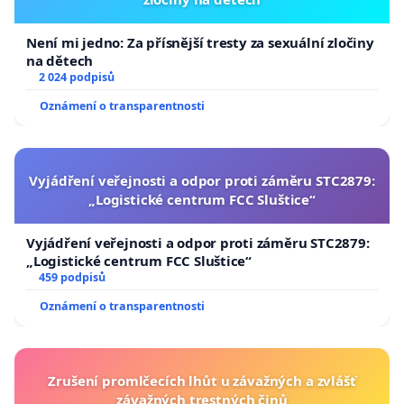
Není mi jedno: Za přísnější tresty za sexuální zločiny
na dětech
2 024 podpisů
Oznámení o transparentnosti
Vyjádření veřejnosti a odpor proti záměru STC2879:
„Logistické centrum FCC Sluštice“
Vyjádření veřejnosti a odpor proti záměru STC2879:
„Logistické centrum FCC Sluštice“
459 podpisů
Oznámení o transparentnosti
Zrušení promlčecích lhůt u závažných a zvlášť
závažných trestných činů