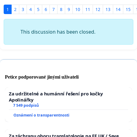
1
2
3
4
5
6
7
8
9
10
11
12
13
14
15
This discussion has been closed.
Petice podporované jinými uživateli
Za udržitelné a humánní řešení pro kočky
Apolinářky
7 549 podpisů
Oznámení o transparentnosti
Za záchranu oboru translatologie na FF UK / Save