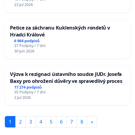
23 Jul 2026
Petice za záchranu Kuklenských rondelů v
Hradci Králové
6 964 podpisů
37 Podpisy / 7 dní
30 Jun 2026
Výzva k rezignaci ústavního soudce JUDr. Josefa
Baxy pro ohrožení důvěry ve spravedlivý proces
17 274 podpisů
35 Podpisy / 7 dní
2 Jul 2026
1
2
3
4
5
6
7
8
»