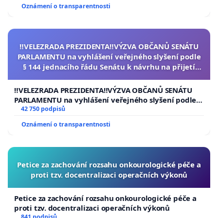
Oznámení o transparentnosti
‼️VELEZRADA PREZIDENTA‼️VÝZVA OBČANŮ SENÁTU
PARLAMENTU na vyhlášení veřejného slyšení podle
§ 144 jednacího řádu Senátu k návrhu na přijetí
usnesení k podání ústavní žaloby na prezidenta
republiky
‼️VELEZRADA PREZIDENTA‼️VÝZVA OBČANŮ SENÁTU
PARLAMENTU na vyhlášení veřejného slyšení podle §
144 jednacího řádu Senátu k návrhu na přijetí
42 750 podpisů
usnesení k podání ústavní žaloby na prezidenta
Oznámení o transparentnosti
republiky
Petice za zachování rozsahu onkourologické péče a
proti tzv. docentralizaci operačních výkonů
Petice za zachování rozsahu onkourologické péče a
proti tzv. docentralizaci operačních výkonů
841 podpisů