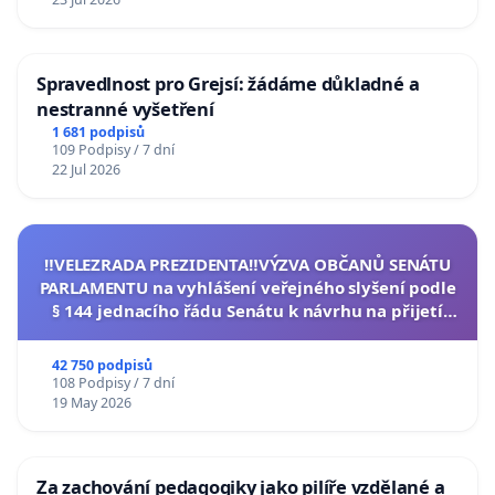
Spravedlnost pro Grejsí: žádáme důkladné a
nestranné vyšetření
1 681 podpisů
109 Podpisy / 7 dní
22 Jul 2026
‼️VELEZRADA PREZIDENTA‼️VÝZVA OBČANŮ SENÁTU
PARLAMENTU na vyhlášení veřejného slyšení podle
§ 144 jednacího řádu Senátu k návrhu na přijetí
usnesení k podání ústavní žaloby na prezidenta
republiky
42 750 podpisů
108 Podpisy / 7 dní
19 May 2026
Za zachování pedagogiky jako pilíře vzdělané a