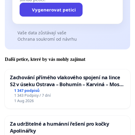
Vygenerovat petici
Vaše data zůstávají vaše
Ochrana soukromí od návrhu
Další petice, které by vás mohly zajímat
Zachování přímého vlakového spojení na lince
S2 v úseku Ostrava – Bohumín – Karviná – Mosty
u Jablunkova
1 347 podpisů
1 343 Podpisy / 7 dní
1 Aug 2026
Za udržitelné a humánní řešení pro kočky
Apolinářky