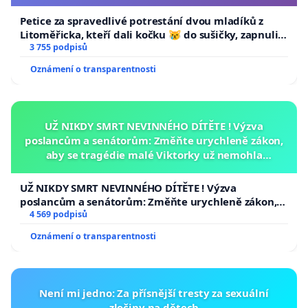
Petice za spravedlivé potrestání dvou mladíků z
Litoměřicka, kteří dali kočku 😿 do sušičky, zapnuli ji
a umírání zvířete natočili.
3 755 podpisů
Oznámení o transparentnosti
UŽ NIKDY SMRT NEVINNÉHO DÍTĚTE ! Výzva
poslancům a senátorům: Změňte urychleně zákon,
aby se tragédie malé Viktorky už nemohla
opakovat!
UŽ NIKDY SMRT NEVINNÉHO DÍTĚTE ! Výzva
poslancům a senátorům: Změňte urychleně zákon,
aby se tragédie malé Viktorky už nemohla opakovat!
4 569 podpisů
Oznámení o transparentnosti
Není mi jedno: Za přísnější tresty za sexuální
zločiny na dětech