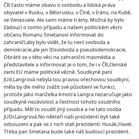
ČR často máme obavu o svobodu a lidská práva
obyvatel v Rusku, v Bělorusku, v Číně, v Iránu, na Kubě,
ve Venezuele. Ale sami máme trámy. Možná by bylo
žádoucí o tomto případu a našem politickém vězni
občanu Romanu Smetanovi informovat do
zahraničí,aby bylo vidět, že tu není svoboda a
demokracie,ale jen lžisvoboda a pseudodemokracie.
Obrátit se v této věci na zahraniční masmédia a
představitele a informovat je o tom, že i v ČR,členské
zemi EU máme politické vězně. Soudkyně paní
JUd.Langrová nebyla tou pravou ořechovou soudkyní,
měla by dle mého zvážit své působení ve funkci,
protože jako manželka kmotra Langra nezaručuje jako
soudkyně nezávislost a čestnost tohoto soudního
případu. Měl to soudit jiný soudce a ne tato osoba
JUDr.Langrová.No někteří naši prezidenti byli také
odsouzeni a pak se z nich stali prezidenti: Husák,Havel.
Třeba pan Smetana bude také náš budoucí prezident.