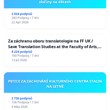
zločiny na dětech
2 024 podpisů
283 Podpisy / 7 dní
22 Apr 2026
Za záchranu oboru translatologie na FF UK /
Save Translation Studies at the Faculty of Arts,
Charles University
8 224 podpisů
160 Podpisy / 7 dní
13 Jul 2026
PETICE ZA ZACHOVÁNÍ KULTURNÍHO CENTRA STALIN
NA LETNÉ
2 726 podpisů
156 Podpisy / 7 dní
4 May 2026