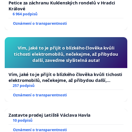
Petice za záchranu Kuklenských rondelů v Hradci
Králové
6 964 podpisů
Oznámení o transparentnosti
Vím, jaké to je přijít o blízkého člověka kvůli
tichosti elektromobilů, nečekejme, až přibydou
další, zaveďme slyšitelná auta!
Vím, jaké to je přijít o blízkého člověka kvůli tichosti
elektromobilů, nečekejme, až přibydou další,
zaveďme slyšitelná auta!
257 podpisů
Oznámení o transparentnosti
Zastavte prodej Letiště Václava Havla
10 podpisů
Oznámení o transparentnosti