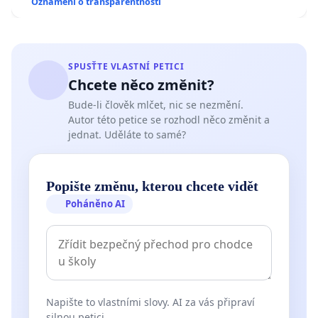
Oznámení o transparentnosti
SPUSŤTE VLASTNÍ PETICI
Chcete něco změnit?
Bude-li člověk mlčet, nic se nezmění.
Autor této petice se rozhodl něco změnit a
jednat. Uděláte to samé?
Popište změnu, kterou chcete vidět
Poháněno AI
Napište to vlastními slovy. AI za vás připraví
silnou petici.