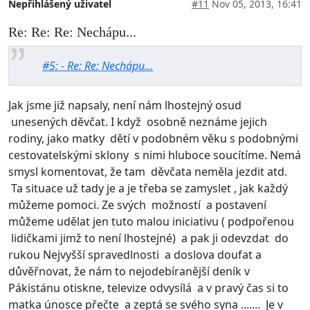
Nepřihlášený uživatel
#11
Nov 05, 2013, 16:41
Re: Re: Re: Nechápu...
#5: - Re: Re: Nechápu...
Jak jsme již napsaly, není nám lhostejný osud
unesených děvčat. I když osobně neznáme jejich
rodiny, jako matky dětí v podobném věku s podobnými
cestovatelskými sklony s nimi hluboce soucítíme. Nemá
smysl komentovat, že tam děvčata neměla jezdit atd.
Ta situace už tady je a je třeba se zamyslet , jak každý
můžeme pomoci. Ze svých možností a postavení
můžeme udělat jen tuto malou iniciativu ( podpořenou
lidičkami jimž to není lhostejné) a pak ji odevzdat do
rukou Nejvyšší spravedlnosti a doslova doufat a
důvěřnovat, že nám to nejodebíranější deník v
Pákistánu otiskne, televize odvysílá a v pravý čas si to
matka únosce přečte a zeptá se svého syna ....... Je v