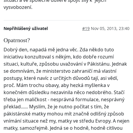
situaci a ve společné důvěře spojit síly k jejich
vysvobození.
Nepřihlášený uživatel
#19
Nov 05, 2013, 23:40
Opatrnost?
Dobrý den, napadá mě jedna věc. Zda někdo tuto
iniciativu konzultoval s někým, kdo dobře rozumí
situaci, kultuře, způsobu uvažování v Pákistánu. Jednak
se domnívám, že ministerstvo zahraničí má vlastní
postupy, které navíc z určitých důvodů tají, asi vědí,
proč. Mám trochu obavy, aby hezká myšlenka v
konečném důsledku nezavinila něco nedobrého. Stačí
třeba jen maličkost - nesprávná formulace, nesprávný
překlad...... Myslím, že je nutno počítat s tím, že
pákistánské matky mohou mít značně odlišný způsob
vnímání situace než my, matky ve středu Evropy. A nejen
matky, samozřejmě. Jedná se o hodně, hodně citlivou