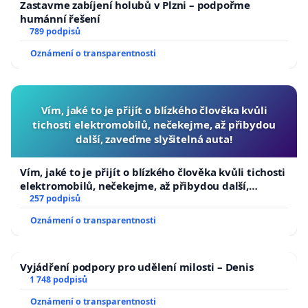
Zastavme zabíjení holubů v Plzni – podpořme
humánní řešení
789 podpisů
Oznámení o transparentnosti
Vím, jaké to je přijít o blízkého člověka kvůli
tichosti elektromobilů, nečekejme, až přibydou
další, zaveďme slyšitelná auta!
Vím, jaké to je přijít o blízkého člověka kvůli tichosti
elektromobilů, nečekejme, až přibydou další,
zaveďme slyšitelná auta!
257 podpisů
Oznámení o transparentnosti
Vyjádření podpory pro udělení milosti – Denis
1 748 podpisů
Oznámení o transparentnosti