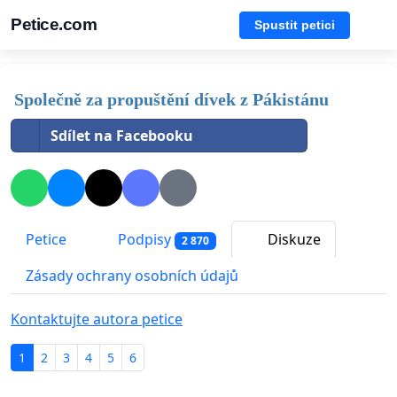
Petice.com
Spustit petici
Společně za propuštění dívek z Pákistánu
Sdílet na Facebooku
Petice
Podpisy
Diskuze
2 870
Zásady ochrany osobních údajů
Kontaktujte autora petice
1
2
3
4
5
6