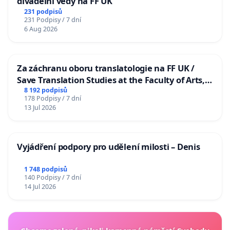
divadelní vědy na FF UK
231 podpisů
231 Podpisy / 7 dní
6 Aug 2026
Za záchranu oboru translatologie na FF UK /
Save Translation Studies at the Faculty of Arts,
Charles University
8 192 podpisů
178 Podpisy / 7 dní
13 Jul 2026
Vyjádření podpory pro udělení milosti – Denis
1 748 podpisů
140 Podpisy / 7 dní
14 Jul 2026