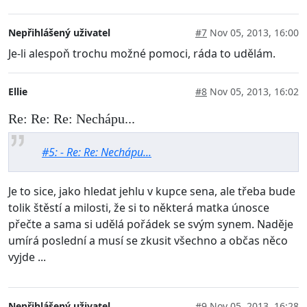
Nepřihlášený uživatel
#7
Nov 05, 2013, 16:00
Je-li alespoň trochu možné pomoci, ráda to udělám.
Ellie
#8
Nov 05, 2013, 16:02
Re: Re: Re: Nechápu...
#5: - Re: Re: Nechápu...
Je to sice, jako hledat jehlu v kupce sena, ale třeba bude
tolik štěstí a milosti, že si to některá matka únosce
přečte a sama si udělá pořádek se svým synem. Naděje
umírá poslední a musí se zkusit všechno a občas něco
vyjde ...
Nepřihlášený uživatel
#9
Nov 05, 2013, 16:28