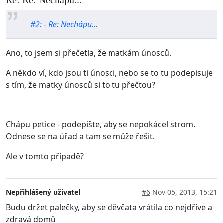
Re: Re: Nechápu...
#2: - Re: Nechápu...
Ano, to jsem si přečetla, že matkám únosců.
A někdo ví, kdo jsou ti únosci, nebo se to tu podepisuje
s tím, že matky únosců si to tu přečtou?
Chápu petice - podepište, aby se nepokácel strom.
Odnese se na úřad a tam se může řešit.
Ale v tomto případě?
Nepřihlášený uživatel
#6
Nov 05, 2013, 15:21
Budu držet palečky, aby se děvčata vrátila co nejdříve a
zdravá domů