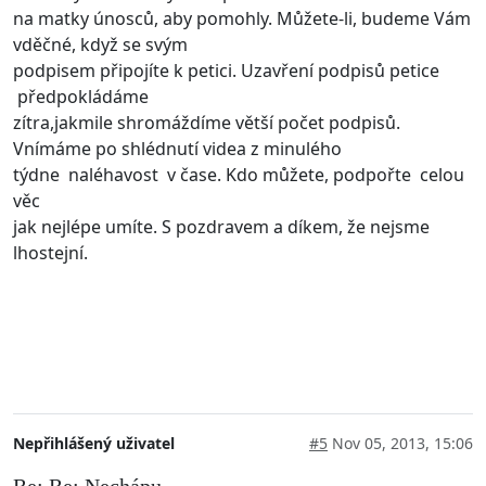
na matky únosců, aby pomohly. Můžete-li, budeme Vám
vděčné, když se svým
podpisem připojíte k petici. Uzavření podpisů petice
předpokládáme
zítra,jakmile shromáždíme větší počet podpisů.
Vnímáme po shlédnutí videa z minulého
týdne naléhavost v čase. Kdo můžete, podpořte celou
věc
jak nejlépe umíte. S pozdravem a díkem, že nejsme
lhostejní.
Nepřihlášený uživatel
#5
Nov 05, 2013, 15:06