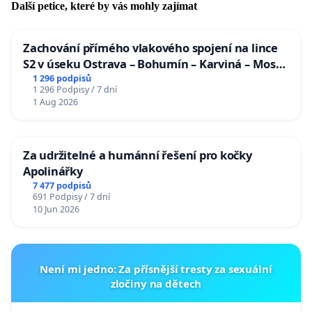
Další petice, které by vás mohly zajímat
Zachování přímého vlakového spojení na lince
S2 v úseku Ostrava – Bohumín – Karviná – Mosty
u Jablunkova
1 296 podpisů
1 296 Podpisy / 7 dní
1 Aug 2026
Za udržitelné a humánní řešení pro kočky
Apolinářky
7 477 podpisů
691 Podpisy / 7 dní
10 Jun 2026
Není mi jedno: Za přísnější tresty za sexuální
zločiny na dětech