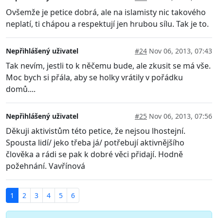
Ovšemže je petice dobrá, ale na islamisty nic takového
neplatí, ti chápou a respektují jen hrubou sílu. Tak je to.
Nepřihlášený uživatel
#24
Nov 06, 2013, 07:43
Tak nevím, jestli to k něčemu bude, ale zkusit se má vše.
Moc bych si přála, aby se holky vrátily v pořádku
domů....
Nepřihlášený uživatel
#25
Nov 06, 2013, 07:56
Děkuji aktivistům této petice, že nejsou lhostejní.
Spousta lidí/ jeko třeba já/ potřebují aktivnějšího
člověka a rádi se pak k dobré věci přidají. Hodně
požehnání. Vavřínová
1
2
3
4
5
6