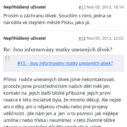
Nepřihlášený uživatel
#17
Nov 05, 2013, 18:14
Prosím o záchranu dívek. Soucítím s nimi, jedna se
narodila ve stejném městě Písku, jako já.
Nepřihlášený uživatel
#18
Nov 05, 2013, 22:02
Re: Jsou informovány matky unesených dívek?
#15: - Jsou informovány matky unesených dívek?
Přímo rodiče unesených dívek jsme nekontaktovali,
protože jsme prostřednictvím našich dětí měli jen
kontakt na jejich další blízké příbuzné. Jejich první
reakce k této iniciativě byla, že mnoho děkují. Ale nejde
ani o díky, ani o nějakou chválu nebo jiné projevy
vděčnosti . Jde nám jen a jen o to pomoci jak nejlépe
umíme ( nebo třeba i neumíme) v této životně těžké