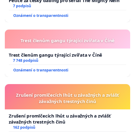
Petice za český dabing pro seriál The Mighty Nein
7 podpisů
Oznámení o transparentnosti
Trest členům gangu týrající zvířata v Číně
Trest členům gangu týrající zvířata v Číně
7 748 podpisů
Oznámení o transparentnosti
Zrušení promlčecích lhůt u závažných a zvlášť
závažných trestných činů
Zrušení promlčecích lhůt u závažných a zvlášť
závažných trestných činů
162 podpisů