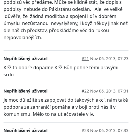
podpisů věc předáme. Může se klidně stát, že dopis s
podpisy nebude do Pákistánu odeslán. Ale ve veliké
důvěře, že žádná modlitba a spojení lidí v dobrém
úmyslu nezůstanou nevyslyšeny, i když někdy jinak než
dle našich představ, předkládáme věc do rukou
nejpovolanějších.
Nepřihlášený uživatel
#21
Nov 06, 2013, 07:23
Kéž to dobře dopadne.Kéž Bůh pohne těmi pravými
srdci.
Nepřihlášený uživatel
#22
Nov 06, 2013, 07:31
Je moc důležité se zapojovat do takových akcí, nám také
podpora ze zahraničí pomáhala v boji proti násilí v
komunismu. Mělo to na utlačovatele vliv.
Nepřihlášený uživatel
#23
Nov 06, 2013, 07:33