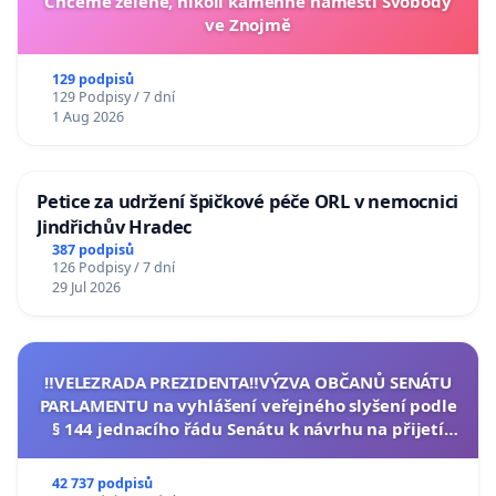
Chceme zelené, nikoli kamenné náměstí Svobody
ve Znojmě
129 podpisů
129 Podpisy / 7 dní
1 Aug 2026
Petice za udržení špičkové péče ORL v nemocnici
Jindřichův Hradec
387 podpisů
126 Podpisy / 7 dní
29 Jul 2026
‼️VELEZRADA PREZIDENTA‼️VÝZVA OBČANŮ SENÁTU
PARLAMENTU na vyhlášení veřejného slyšení podle
§ 144 jednacího řádu Senátu k návrhu na přijetí
usnesení k podání ústavní žaloby na prezidenta
republiky
42 737 podpisů