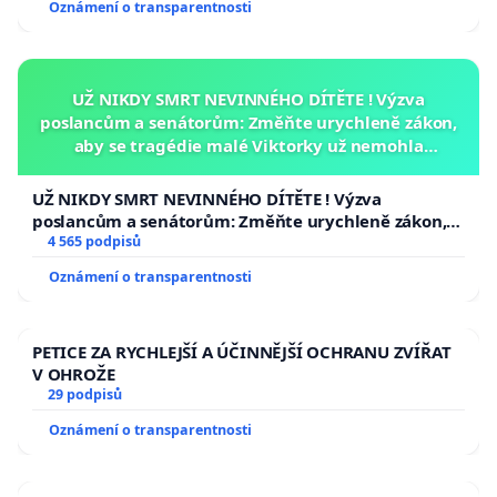
Oznámení o transparentnosti
UŽ NIKDY SMRT NEVINNÉHO DÍTĚTE ! Výzva
poslancům a senátorům: Změňte urychleně zákon,
aby se tragédie malé Viktorky už nemohla
opakovat!
UŽ NIKDY SMRT NEVINNÉHO DÍTĚTE ! Výzva
poslancům a senátorům: Změňte urychleně zákon,
aby se tragédie malé Viktorky už nemohla opakovat!
4 565 podpisů
Oznámení o transparentnosti
PETICE ZA RYCHLEJŠÍ A ÚČINNĚJŠÍ OCHRANU ZVÍŘAT
V OHROŽE
29 podpisů
Oznámení o transparentnosti