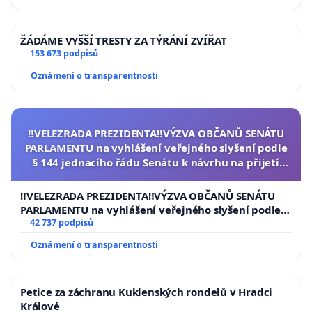
ŽÁDÁME VYŠŠÍ TRESTY ZA TÝRÁNÍ ZVÍŘAT
153 673 podpisů
Oznámení o transparentnosti
‼️VELEZRADA PREZIDENTA‼️VÝZVA OBČANŮ SENÁTU
PARLAMENTU na vyhlášení veřejného slyšení podle
§ 144 jednacího řádu Senátu k návrhu na přijetí
usnesení k podání ústavní žaloby na prezidenta
republiky
‼️VELEZRADA PREZIDENTA‼️VÝZVA OBČANŮ SENÁTU
PARLAMENTU na vyhlášení veřejného slyšení podle §
144 jednacího řádu Senátu k návrhu na přijetí
42 737 podpisů
usnesení k podání ústavní žaloby na prezidenta
Oznámení o transparentnosti
republiky
Petice za záchranu Kuklenských rondelů v Hradci
Králové