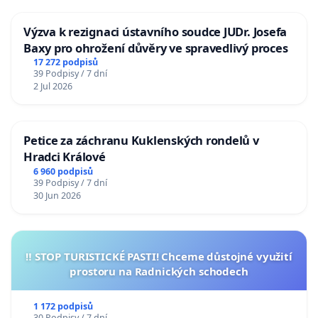
Výzva k rezignaci ústavního soudce JUDr. Josefa
Baxy pro ohrožení důvěry ve spravedlivý proces
17 272 podpisů
39 Podpisy / 7 dní
2 Jul 2026
Petice za záchranu Kuklenských rondelů v
Hradci Králové
6 960 podpisů
39 Podpisy / 7 dní
30 Jun 2026
‼️ STOP TURISTICKÉ PASTI! Chceme důstojné využití
prostoru na Radnických schodech
1 172 podpisů
30 Podpisy / 7 dní