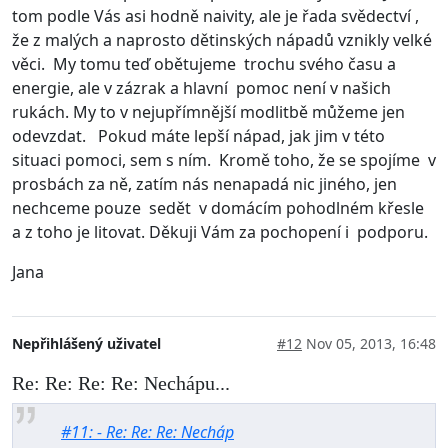
tom podle Vás asi hodně naivity, ale je řada svědectví ,
že z malých a naprosto dětinských nápadů vznikly velké
věci. My tomu teď obětujeme trochu svého času a
energie, ale v zázrak a hlavní pomoc není v našich
rukách. My to v nejupřímnější modlitbě můžeme jen
odevzdat. Pokud máte lepší nápad, jak jim v této
situaci pomoci, sem s ním. Kromě toho, že se spojíme v
prosbách za ně, zatím nás nenapadá nic jiného, jen
nechceme pouze sedět v domácím pohodlném křesle
a z toho je litovat. Děkuji Vám za pochopení i podporu.
Jana
Nepřihlášený uživatel
#12
Nov 05, 2013, 16:48
Re: Re: Re: Re: Nechápu...
#11: - Re: Re: Re: Necháp