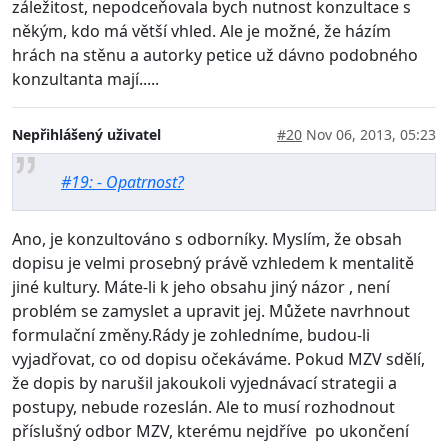
záležitost, nepodceňovala bych nutnost konzultace s
někým, kdo má větší vhled. Ale je možné, že házím
hrách na stěnu a autorky petice už dávno podobného
konzultanta mají.....
Nepřihlášený uživatel
#20
Nov 06, 2013, 05:23
#19: - Opatrnost?
Ano, je konzultováno s odborníky. Myslím, že obsah
dopisu je velmi prosebný právě vzhledem k mentalitě
jiné kultury. Máte-li k jeho obsahu jiný názor , není
problém se zamyslet a upravit jej. Můžete navrhnout
formulační změny.Rády je zohledníme, budou-li
vyjadřovat, co od dopisu očekáváme. Pokud MZV sdělí,
že dopis by narušil jakoukoli vyjednávací strategii a
postupy, nebude rozeslán. Ale to musí rozhodnout
příslušný odbor MZV, kterému nejdříve po ukončení