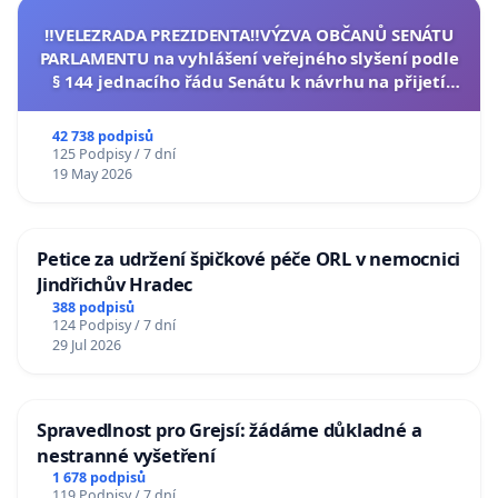
‼️VELEZRADA PREZIDENTA‼️VÝZVA OBČANŮ SENÁTU
PARLAMENTU na vyhlášení veřejného slyšení podle
§ 144 jednacího řádu Senátu k návrhu na přijetí
usnesení k podání ústavní žaloby na prezidenta
republiky
42 738 podpisů
125 Podpisy / 7 dní
19 May 2026
Petice za udržení špičkové péče ORL v nemocnici
Jindřichův Hradec
388 podpisů
124 Podpisy / 7 dní
29 Jul 2026
Spravedlnost pro Grejsí: žádáme důkladné a
nestranné vyšetření
1 678 podpisů
119 Podpisy / 7 dní