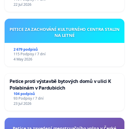
22 Jul 2026
PETICE ZA ZACHOVÁNÍ KULTURNÍHO CENTRA STALIN
NA LETNÉ
2 679 podpisů
115 Podpisy / 7 dní
4 May 2026
Petice proti výstavbě bytových domů v ulici K
Polabinám v Pardubicích
104 podpisů
93 Podpisy / 7 dní
23 Jul 2026
Petice za zavedení menstruačního volna v České