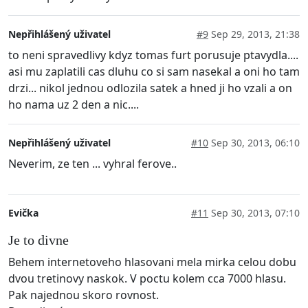
Nepřihlášený uživatel
#9
Sep 29, 2013, 21:38
to neni spravedlivy kdyz tomas furt porusuje ptavydla....
asi mu zaplatili cas dluhu co si sam nasekal a oni ho tam
drzi... nikol jednou odlozila satek a hned ji ho vzali a on
ho nama uz 2 den a nic....
Nepřihlášený uživatel
#10
Sep 30, 2013, 06:10
Neverim, ze ten ... vyhral ferove..
Evička
#11
Sep 30, 2013, 07:10
Je to divne
Behem internetoveho hlasovani mela mirka celou dobu
dvou tretinovy naskok. V poctu kolem cca 7000 hlasu.
Pak najednou skoro rovnost.