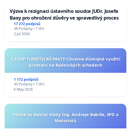
Výzva k rezignaci ústavního soudce JUDr. Josefa
Baxy pro ohrožení důvěry ve spravedlivý proces
17 272 podpisů
38 Podpisy / 7 dní
2 Jul 2026
‼️ STOP TURISTICKÉ PASTI! Chceme důstojné využití
prostoru na Radnických schodech
1 172 podpisů
30 Podpisy / 7 dní
6 May 2026
Petice za demisi vlády Ing. Andreje Babiše, SPD a
Motoristů