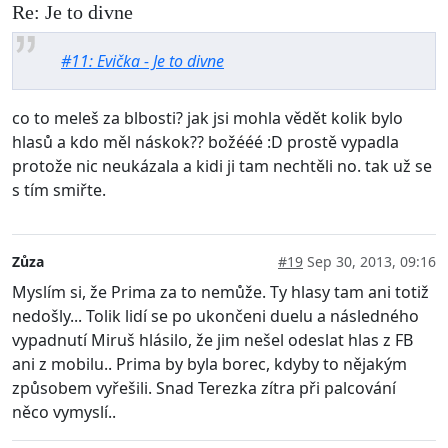
Re: Je to divne
#11: Evička - Je to divne
co to meleš za blbosti? jak jsi mohla vědět kolik bylo
hlasů a kdo měl náskok?? božééé :D prostě vypadla
protože nic neukázala a kidi ji tam nechtěli no. tak už se
s tím smiřte.
Zůza
#19
Sep 30, 2013, 09:16
Myslím si, že Prima za to nemůže. Ty hlasy tam ani totiž
nedošly... Tolik lidí se po ukončeni duelu a následného
vypadnutí Miruš hlásilo, že jim nešel odeslat hlas z FB
ani z mobilu.. Prima by byla borec, kdyby to nějakým
způsobem vyřešili. Snad Terezka zítra při palcování
něco vymyslí..