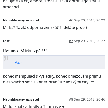
bojujme za cit, emoce, srdce a lásku oproti egoismu a
aroganci
Nepřihlášený uživatel
#6
Sep 29, 2013, 20:23
Mirka? Ta zlá odporná ženská? Si děláte prdel?
rost
#7
Sep 29, 2013, 20:27
Re: ano..Mirku zpět!!!
#5: -
konec manipulací s výsledky, konec omezování příjmu
hlasovacích sms a konec hraní si z lidskými city...!!!
Nepřihlášený uživatel
#8
Sep 29, 2013, 20:46
Mirka zpátky do vily a Thomas ven