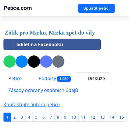
Petice.com
Spustit petici
Žolík pro Mirku, Mirka zpět do vily
Sdílet na Facebooku
Petice
Podpisy
Diskuze
1 069
Zásady ochrany osobních údajů
Kontaktujte autora petice
1
2
3
4
5
6
7
8
9
10
11
12
13
14
15