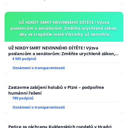
UŽ NIKDY SMRT NEVINNÉHO DÍTĚTE ! Výzva
poslancům a senátorům: Změňte urychleně zákon,
aby se tragédie malé Viktorky už nemohla
opakovat!
UŽ NIKDY SMRT NEVINNÉHO DÍTĚTE ! Výzva
poslancům a senátorům: Změňte urychleně zákon,
aby se tragédie malé Viktorky už nemohla opakovat!
4 565 podpisů
Oznámení o transparentnosti
Zastavme zabíjení holubů v Plzni – podpořme
humánní řešení
789 podpisů
Oznámení o transparentnosti
Petice za záchranu Kuklenských rondelů v Hradci