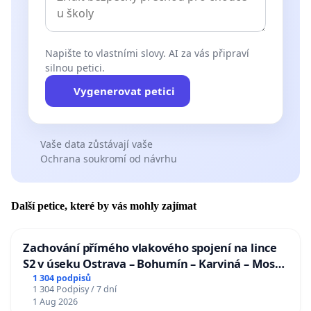
Napište to vlastními slovy. AI za vás připraví
silnou petici.
Vygenerovat petici
Vaše data zůstávají vaše
Ochrana soukromí od návrhu
Další petice, které by vás mohly zajímat
Zachování přímého vlakového spojení na lince
S2 v úseku Ostrava – Bohumín – Karviná – Mosty
u Jablunkova
1 304 podpisů
1 304 Podpisy / 7 dní
1 Aug 2026