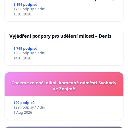
Charles University
8 194 podpisů
176 Podpisy / 7 dní
13 Jul 2026
Vyjádření podpory pro udělení milosti – Denis
1 749 podpisů
138 Podpisy / 7 dní
14 Jul 2026
Chceme zelené, nikoli kamenné náměstí Svobody
ve Znojmě
129 podpisů
129 Podpisy / 7 dní
1 Aug 2026