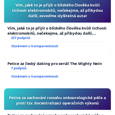
Vím, jaké to je přijít o blízkého člověka kvůli
tichosti elektromobilů, nečekejme, až přibydou
další, zaveďme slyšitelná auta!
Vím, jaké to je přijít o blízkého člověka kvůli tichosti
elektromobilů, nečekejme, až přibydou další,
zaveďme slyšitelná auta!
257 podpisů
Oznámení o transparentnosti
Petice za český dabing pro seriál The Mighty Nein
7 podpisů
Oznámení o transparentnosti
Petice za zachování rozsahu onkourologické péče a
proti tzv. docentralizaci operačních výkonů