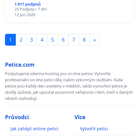
1 817 podpisů
25 Podpisy / 7 dní
12 Jun 2026
1
2
3
4
5
6
7
8
»
Petice.com
Poskytujeme zdarma hosting pro on-line petice. Vytvořte
profesionální on-line petici díky našim výkonným službám. Naše
petice jsou každý den uvedeny v médiích, takže vytvoření petice je
skvělý způsob, jak upoutat pozornost veřejnosti i těch, kteří o daných
věcech rozhodují.
Průvodci
Více
Jak zahájit online petici
Vytvořit petici