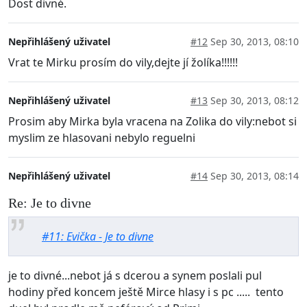
Dost divné.
Nepřihlášený uživatel
#12
Sep 30, 2013, 08:10
Vrat te Mirku prosím do vily,dejte jí žolíka!!!!!!
Nepřihlášený uživatel
#13
Sep 30, 2013, 08:12
Prosim aby Mirka byla vracena na Zolika do vily:nebot si
myslim ze hlasovani nebylo reguelni
Nepřihlášený uživatel
#14
Sep 30, 2013, 08:14
Re: Je to divne
#11: Evička - Je to divne
je to divné...nebot já s dcerou a synem poslali pul
hodiny před koncem ještě Mirce hlasy i s pc ..... tento