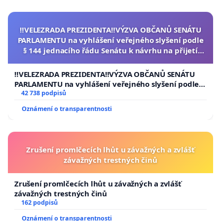
‼️VELEZRADA PREZIDENTA‼️VÝZVA OBČANŮ SENÁTU
PARLAMENTU na vyhlášení veřejného slyšení podle
§ 144 jednacího řádu Senátu k návrhu na přijetí
usnesení k podání ústavní žaloby na prezidenta
republiky
‼️VELEZRADA PREZIDENTA‼️VÝZVA OBČANŮ SENÁTU
PARLAMENTU na vyhlášení veřejného slyšení podle §
144 jednacího řádu Senátu k návrhu na přijetí
42 738 podpisů
usnesení k podání ústavní žaloby na prezidenta
Oznámení o transparentnosti
republiky
Zrušení promlčecích lhůt u závažných a zvlášť
závažných trestných činů
Zrušení promlčecích lhůt u závažných a zvlášť
závažných trestných činů
162 podpisů
Oznámení o transparentnosti