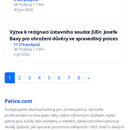
38 Podpisy / 7 dní
30 Jun 2026
Výzva k rezignaci ústavního soudce JUDr. Josefa
Baxy pro ohrožení důvěry ve spravedlivý proces
17 274 podpisů
36 Podpisy / 7 dní
2 Jul 2026
1
2
3
4
5
6
7
8
»
Petice.com
Poskytujeme zdarma hosting pro on-line petice. Vytvořte
profesionální on-line petici díky našim výkonným službám. Naše
petice jsou každý den uvedeny v médiích, takže vytvoření petice je
skvělý způsob, jak upoutat pozornost veřejnosti i těch, kteří o daných