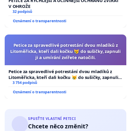
PETICE ZA RYCHLEJŠÍ A ÚČINNĚJŠÍ OCHRANU ZVÍŘAT
V OHROŽE
32 podpisů
Oznámení o transparentnosti
Petice za spravedlivé potrestání dvou mladíků z
Litoměřicka, kteří dali kočku 😿 do sušičky, zapnuli
ji a umírání zvířete natočili.
Petice za spravedlivé potrestání dvou mladíků z
Litoměřicka, kteří dali kočku 😿 do sušičky, zapnuli ji
a umírání zvířete natočili.
3 754 podpisů
Oznámení o transparentnosti
SPUSŤTE VLASTNÍ PETICI
Chcete něco změnit?