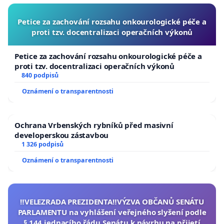
Petice za zachování rozsahu onkourologické péče a
proti tzv. docentralizaci operačních výkonů
Petice za zachování rozsahu onkourologické péče a
proti tzv. docentralizaci operačních výkonů
840 podpisů
Oznámení o transparentnosti
Ochrana Vrbenských rybníků před masivní
developerskou zástavbou
1 326 podpisů
Oznámení o transparentnosti
‼️VELEZRADA PREZIDENTA‼️VÝZVA OBČANŮ SENÁTU
PARLAMENTU na vyhlášení veřejného slyšení podle
§ 144 jednacího řádu Senátu k návrhu na přijetí