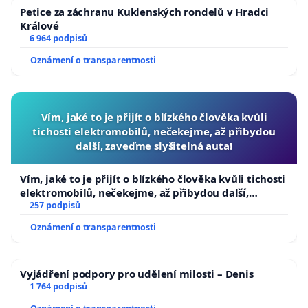
Petice za záchranu Kuklenských rondelů v Hradci
Králové
6 964 podpisů
Oznámení o transparentnosti
Vím, jaké to je přijít o blízkého člověka kvůli
tichosti elektromobilů, nečekejme, až přibydou
další, zaveďme slyšitelná auta!
Vím, jaké to je přijít o blízkého člověka kvůli tichosti
elektromobilů, nečekejme, až přibydou další,
zaveďme slyšitelná auta!
257 podpisů
Oznámení o transparentnosti
Vyjádření podpory pro udělení milosti – Denis
1 764 podpisů