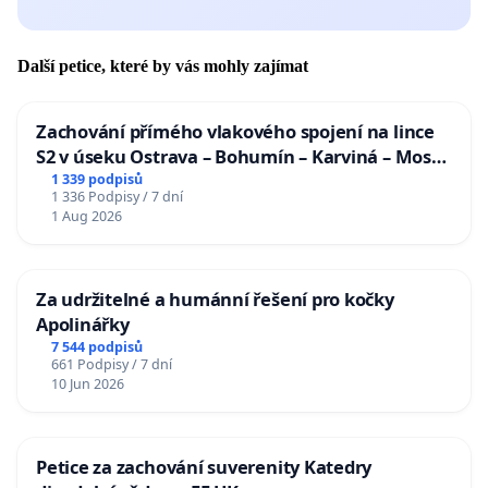
Další petice, které by vás mohly zajímat
Zachování přímého vlakového spojení na lince
S2 v úseku Ostrava – Bohumín – Karviná – Mosty
u Jablunkova
1 339 podpisů
1 336 Podpisy / 7 dní
1 Aug 2026
Za udržitelné a humánní řešení pro kočky
Apolinářky
7 544 podpisů
661 Podpisy / 7 dní
10 Jun 2026
Petice za zachování suverenity Katedry