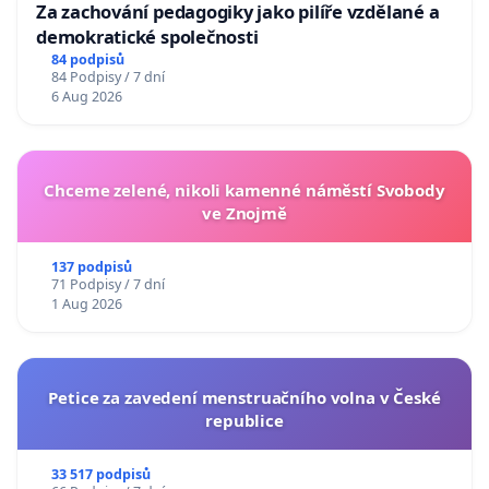
Za zachování pedagogiky jako pilíře vzdělané a
demokratické společnosti
84 podpisů
84 Podpisy / 7 dní
6 Aug 2026
Chceme zelené, nikoli kamenné náměstí Svobody
ve Znojmě
137 podpisů
71 Podpisy / 7 dní
1 Aug 2026
Petice za zavedení menstruačního volna v České
republice
33 517 podpisů