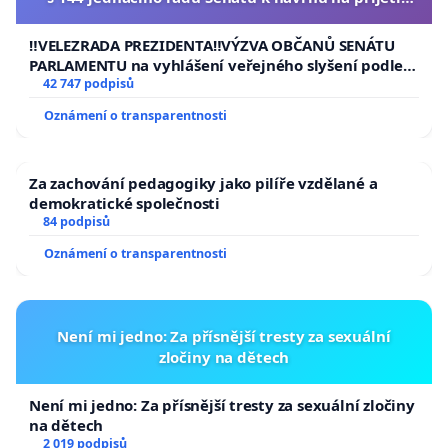
usnesení k podání ústavní žaloby na prezidenta
republiky
‼️VELEZRADA PREZIDENTA‼️VÝZVA OBČANŮ SENÁTU
PARLAMENTU na vyhlášení veřejného slyšení podle §
144 jednacího řádu Senátu k návrhu na přijetí
42 747 podpisů
usnesení k podání ústavní žaloby na prezidenta
Oznámení o transparentnosti
republiky
Za zachování pedagogiky jako pilíře vzdělané a
demokratické společnosti
84 podpisů
Oznámení o transparentnosti
Není mi jedno: Za přísnější tresty za sexuální
zločiny na dětech
Není mi jedno: Za přísnější tresty za sexuální zločiny
na dětech
2 019 podpisů