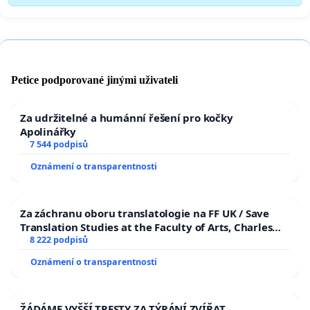
Petice podporované jinými uživateli
Za udržitelné a humánní řešení pro kočky
Apolinářky
7 544 podpisů
Oznámení o transparentnosti
Za záchranu oboru translatologie na FF UK / Save
Translation Studies at the Faculty of Arts, Charles
University
8 222 podpisů
Oznámení o transparentnosti
ŽÁDÁME VYŠŠÍ TRESTY ZA TÝRÁNÍ ZVÍŘAT