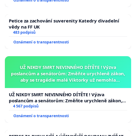
Oznámení o transparentnosti
Petice za zachování suverenity Katedry divadelní
vědy na FF UK
483 podpisů
Oznámení o transparentnosti
UŽ NIKDY SMRT NEVINNÉHO DÍTĚTE ! Výzva
poslancům a senátorům: Změňte urychleně zákon,
aby se tragédie malé Viktorky už nemohla
opakovat!
UŽ NIKDY SMRT NEVINNÉHO DÍTĚTE ! Výzva
poslancům a senátorům: Změňte urychleně zákon,
aby se tragédie malé Viktorky už nemohla opakovat!
4 567 podpisů
Oznámení o transparentnosti