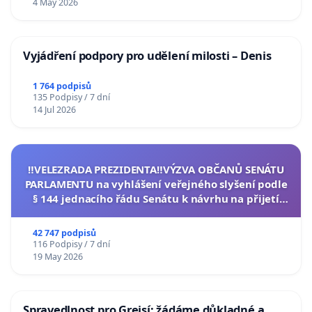
4 May 2026
Vyjádření podpory pro udělení milosti – Denis
1 764 podpisů
135 Podpisy / 7 dní
14 Jul 2026
‼️VELEZRADA PREZIDENTA‼️VÝZVA OBČANŮ SENÁTU
PARLAMENTU na vyhlášení veřejného slyšení podle
§ 144 jednacího řádu Senátu k návrhu na přijetí
usnesení k podání ústavní žaloby na prezidenta
republiky
42 747 podpisů
116 Podpisy / 7 dní
19 May 2026
Spravedlnost pro Grejsí: žádáme důkladné a