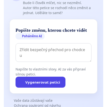
Bude-li člověk mlčet, nic se nezmění.
Autor této petice se rozhodl něco změnit a
jednat. Uděláte to samé?
Popište změnu, kterou chcete vidět
Poháněno AI
Napište to vlastními slovy. AI za vás připraví
silnou petici.
Vygenerovat petici
Vaše data zůstávají vaše
Ochrana soukromí od návrhu