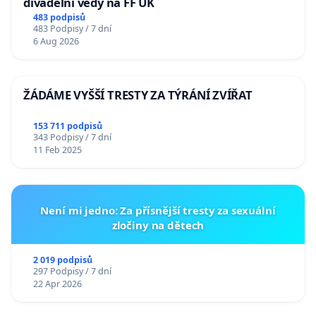
divadelní vědy na FF UK
483 podpisů
483 Podpisy / 7 dní
6 Aug 2026
ŽÁDÁME VYŠŠÍ TRESTY ZA TÝRÁNÍ ZVÍŘAT
153 711 podpisů
343 Podpisy / 7 dní
11 Feb 2025
Není mi jedno: Za přísnější tresty za sexuální
zločiny na dětech
2 019 podpisů
297 Podpisy / 7 dní
22 Apr 2026