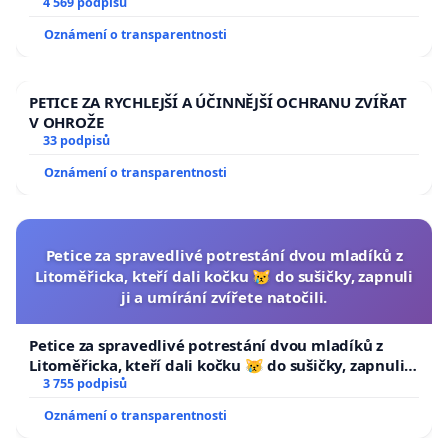
aby se tragédie malé Viktorky už nemohla opakovat!
4 569 podpisů
Oznámení o transparentnosti
PETICE ZA RYCHLEJŠÍ A ÚČINNĚJŠÍ OCHRANU ZVÍŘAT
V OHROŽE
33 podpisů
Oznámení o transparentnosti
Petice za spravedlivé potrestání dvou mladíků z
Litoměřicka, kteří dali kočku 😿 do sušičky, zapnuli
ji a umírání zvířete natočili.
Petice za spravedlivé potrestání dvou mladíků z
Litoměřicka, kteří dali kočku 😿 do sušičky, zapnuli ji
a umírání zvířete natočili.
3 755 podpisů
Oznámení o transparentnosti