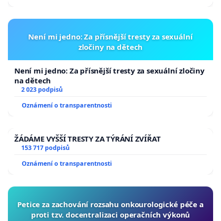
Není mi jedno: Za přísnější tresty za sexuální
zločiny na dětech
Není mi jedno: Za přísnější tresty za sexuální zločiny
na dětech
2 023 podpisů
Oznámení o transparentnosti
ŽÁDÁME VYŠŠÍ TRESTY ZA TÝRÁNÍ ZVÍŘAT
153 717 podpisů
Oznámení o transparentnosti
Petice za zachování rozsahu onkourologické péče a
proti tzv. docentralizaci operačních výkonů