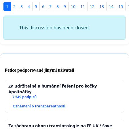
1
2
3
4
5
6
7
8
9
10
11
12
13
14
15
This discussion has been closed.
Petice podporované jinými uživateli
Za udržitelné a humánní řešení pro kočky
Apolinářky
7 549 podpisů
Oznámení o transparentnosti
Za záchranu oboru translatologie na FF UK / Save