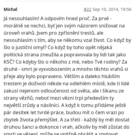
Michal
#22
Sep 10, 2014, 19:56
Já nesouhlasím! A odpovím hned proč. Za prvé -
morálně se nechci, byť jen svým názorem snižovat na
úroveň vrahů. Jsem pro zpřísnění trestů, ale
nesouhlasím s tím, aby se někomu vzal život. Co když by
šlo o justiční omyl? Co když by toho opět nějaká
politická strana zneužila a popravovala by lidi tak jako
KSČ? Co kdyby šlo o někoho z mé, nebo Tvé rodiny? Za
druhé - smrt je vysvobozením a mnoho těchto vrahů si
přeje aby bylo popraveno. Větším a daleko hlubším
trestem je doživotí někde na odlehlém místě, kde ti lidé
zakusí nejenom odloučenost od světa, ale i šikanu ze
strany vězňů, neboť mezi vězni trpí především ty
největší zrůdy a násilníci. A když k tomu přidáme ještě
pár desítek let tvrdé práce, budou mít o čem vrazi po
zbytek života přemýšlet. A za třetí - každý by měl dostat
druhou šanci a dokonce i vrah, ačkoliv by měl zůstat do
smrti ve vězení, může se vnitřně obrátit a zpytovat