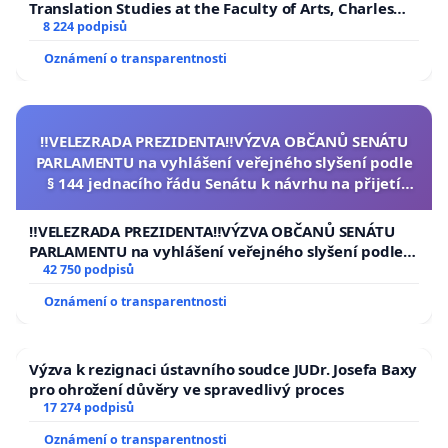
Translation Studies at the Faculty of Arts, Charles
University
8 224 podpisů
Oznámení o transparentnosti
‼️VELEZRADA PREZIDENTA‼️VÝZVA OBČANŮ SENÁTU
PARLAMENTU na vyhlášení veřejného slyšení podle
§ 144 jednacího řádu Senátu k návrhu na přijetí
usnesení k podání ústavní žaloby na prezidenta
republiky
‼️VELEZRADA PREZIDENTA‼️VÝZVA OBČANŮ SENÁTU
PARLAMENTU na vyhlášení veřejného slyšení podle §
144 jednacího řádu Senátu k návrhu na přijetí
42 750 podpisů
usnesení k podání ústavní žaloby na prezidenta
Oznámení o transparentnosti
republiky
Výzva k rezignaci ústavního soudce JUDr. Josefa Baxy
pro ohrožení důvěry ve spravedlivý proces
17 274 podpisů
Oznámení o transparentnosti