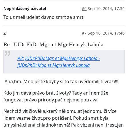
Nepřihlášený uživatel
#6
Sep 10, 2014, 17:34
To uz meli udelat davno smrt za smrt
Z
#7
Sep 10, 2014, 17:46
Re: JUDr.PhDr.Mgr. et Mgr.Henryk Lahola
#2: JUDr.PhDr.Mgr. et Mgr.Henryk Lahola -
JUDr.PhDr.Mgr. et Mgr.Henryk Lahola
Aha,hm. Mno,ještě kdyby si to tak uvědomili ti vrazi!!!
Kdo jim dává právo brát životy? Tady ani nemůže
fungovat právo přírody,páč nejsme potrava.
Nechci živit člověka,který někomu,ať jednomu či více
lidem vezme život,pro potěšení. Pokud smrt byla
úmyslná,cílená,chladnokrevná! Pak vězení není trest,jen