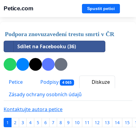
Petice.com
Spustit petici
Podpora znovuzavedení trestu smrti v ČR
Sdílet na Facebooku (36)
Petice
Podpisy
Diskuze
4 065
Zásady ochrany osobních údajů
Kontaktujte autora petice
1
2
3
4
5
6
7
8
9
10
11
12
13
14
15