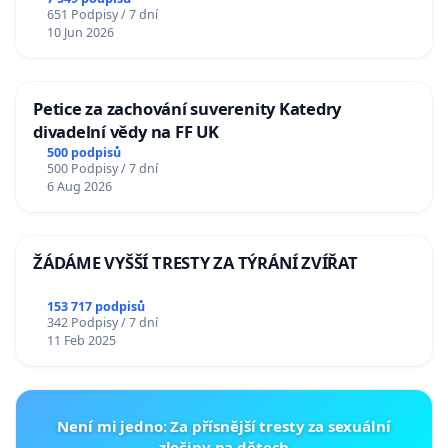
651 Podpisy / 7 dní
10 Jun 2026
Petice za zachování suverenity Katedry
divadelní vědy na FF UK
500 podpisů
500 Podpisy / 7 dní
6 Aug 2026
ŽÁDÁME VYŠŠÍ TRESTY ZA TÝRÁNÍ ZVÍŘAT
153 717 podpisů
342 Podpisy / 7 dní
11 Feb 2025
Není mi jedno: Za přísnější tresty za sexuální
zločiny na dětech