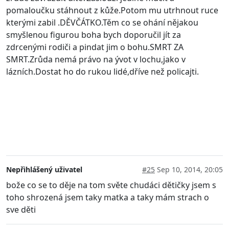
pomaloučku stáhnout z kůže.Potom mu utrhnout ruce
kterými zabil .DĚVČÁTKO.Těm co se ohání nějakou
smyšlenou figurou boha bych doporučil jít za
zdrcenými rodiči a pindat jim o bohu.SMRT ZA
SMRT.Zrůda nemá právo na ývot v lochu,jako v
lázních.Dostat ho do rukou lidé,dříve než policajti.
Nepřihlášený uživatel
#25
Sep 10, 2014, 20:05
bože co se to děje na tom světe chudáci dětičky jsem s
toho shrozená jsem taky matka a taky mám strach o
sve děti