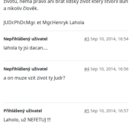
životu, nemá právo ani brát lidský život který stvořil Bůh
a nikoliv člověk.
JUDr.PhDr.Mgr. et Mgr.Henryk Lahola
Nepřihlášený uživatel
#3
Sep 10, 2014, 16:54
lahola ty jsi dacan....
Nepřihlášený uživatel
#4
Sep 10, 2014, 16:56
a on muze vzit zivot ty Judr?
Přihlášený uživatel
#5
Sep 10, 2014, 16:57
Laholo, už NEFETUJ !!!