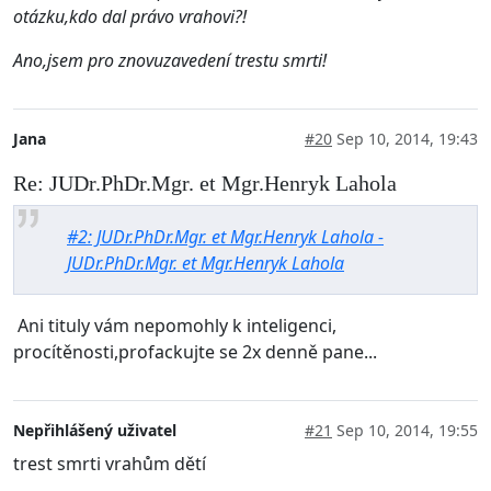
otázku,kdo dal právo vrahovi?!
Ano,jsem pro znovuzavedení trestu smrti!
Jana
#20
Sep 10, 2014, 19:43
Re: JUDr.PhDr.Mgr. et Mgr.Henryk Lahola
#2: JUDr.PhDr.Mgr. et Mgr.Henryk Lahola -
JUDr.PhDr.Mgr. et Mgr.Henryk Lahola
Ani tituly vám nepomohly k inteligenci,
procítěnosti,profackujte se 2x denně pane...
Nepřihlášený uživatel
#21
Sep 10, 2014, 19:55
trest smrti vrahům dětí