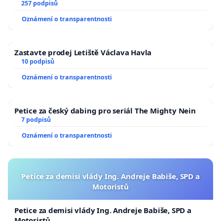
zaveďme slyšitelná auta!
257 podpisů
Oznámení o transparentnosti
Zastavte prodej Letiště Václava Havla
10 podpisů
Oznámení o transparentnosti
Petice za český dabing pro seriál The Mighty Nein
7 podpisů
Oznámení o transparentnosti
Petice za demisi vlády Ing. Andreje Babiše, SPD a
Motoristů
Petice za demisi vlády Ing. Andreje Babiše, SPD a
Motoristů