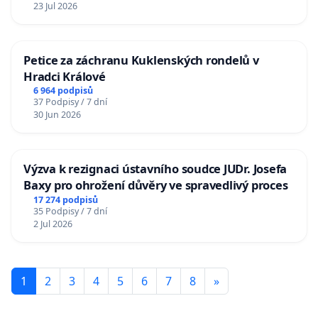
23 Jul 2026
Petice za záchranu Kuklenských rondelů v
Hradci Králové
6 964 podpisů
37 Podpisy / 7 dní
30 Jun 2026
Výzva k rezignaci ústavního soudce JUDr. Josefa
Baxy pro ohrožení důvěry ve spravedlivý proces
17 274 podpisů
35 Podpisy / 7 dní
2 Jul 2026
1
2
3
4
5
6
7
8
»