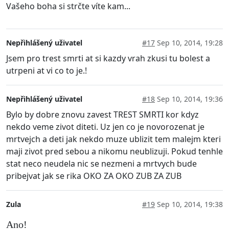
Vašeho boha si strčte víte kam...
Nepřihlášený uživatel
#17
Sep 10, 2014, 19:28
Jsem pro trest smrti at si kazdy vrah zkusi tu bolest a
utrpeni at vi co to je.!
Nepřihlášený uživatel
#18
Sep 10, 2014, 19:36
Bylo by dobre znovu zavest TREST SMRTI kor kdyz
nekdo veme zivot diteti. Uz jen co je novorozenat je
mrtvejch a deti jak nekdo muze ublizit tem malejm kteri
maji zivot pred sebou a nikomu neublizuji. Pokud tenhle
stat neco neudela nic se nezmeni a mrtvych bude
pribejvat jak se rika OKO ZA OKO ZUB ZA ZUB
Zula
#19
Sep 10, 2014, 19:38
Ano!