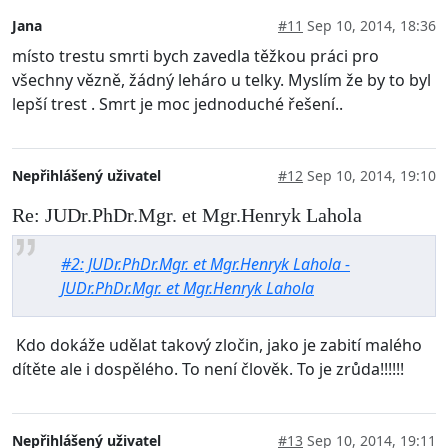
Jana
#11
Sep 10, 2014, 18:36
místo trestu smrti bych zavedla těžkou práci pro
všechny vězně, žádný leháro u telky. Myslím že by to byl
lepší trest . Smrt je moc jednoduché řešení..
Nepřihlášený uživatel
#12
Sep 10, 2014, 19:10
Re: JUDr.PhDr.Mgr. et Mgr.Henryk Lahola
#2: JUDr.PhDr.Mgr. et Mgr.Henryk Lahola -
JUDr.PhDr.Mgr. et Mgr.Henryk Lahola
Kdo dokáže udělat takový zločin, jako je zabití malého
dítěte ale i dospělého. To není člověk. To je zrůda!!!!!!
Nepřihlášený uživatel
#13
Sep 10, 2014, 19:11