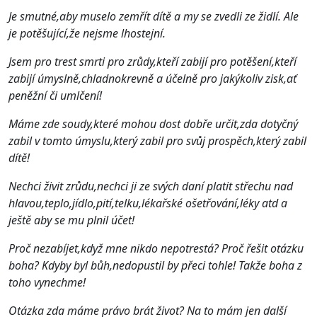
Je smutné,aby muselo zemřít dítě a my se zvedli ze židlí. Ale
je potěšující,že nejsme lhostejní.
Jsem pro trest smrti pro zrůdy,kteří zabijí pro potěšení,kteří
zabijí úmyslně,chladnokrevně a účelně pro jakýkoliv zisk,ať
peněžní či umlčení!
Máme zde soudy,které mohou dost dobře určit,zda dotyčný
zabil v tomto úmyslu,který zabil pro svůj prospěch,který zabil
dítě!
Nechci živit zrůdu,nechci ji ze svých daní platit střechu nad
hlavou,teplo,jídlo,pití,telku,lékařské ošetřování,léky atd a
ještě aby se mu plnil účet!
Proč nezabíjet,když mne nikdo nepotrestá? Proč řešit otázku
boha? Kdyby byl bůh,nedopustil by přeci tohle! Takže boha z
toho vynechme!
Otázka zda máme právo brát život? Na to mám jen další