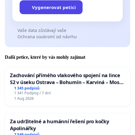
Vygenerovat petici
Vaše data zůstávají vaše
Ochrana soukromí od návrhu
Další petice, které by vás mohly zajímat
Zachování přímého vlakového spojení na lince
S2 v úseku Ostrava – Bohumín – Karviná – Mosty
u Jablunkova
1 345 podpisů
1 341 Podpisy / 7 dní
1 Aug 2026
Za udržitelné a humánní řešení pro kočky
Apolinářky
7 549 podpisů