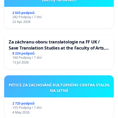
2 023 podpisů
282 Podpisy / 7 dní
22 Apr 2026
Za záchranu oboru translatologie na FF UK /
Save Translation Studies at the Faculty of Arts,
Charles University
8 224 podpisů
160 Podpisy / 7 dní
13 Jul 2026
PETICE ZA ZACHOVÁNÍ KULTURNÍHO CENTRA STALIN
NA LETNÉ
2 725 podpisů
155 Podpisy / 7 dní
4 May 2026