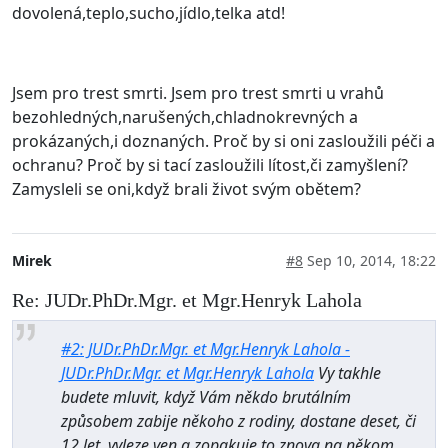
dovolená,teplo,sucho,jídlo,telka atd!
Jsem pro trest smrti. Jsem pro trest smrti u vrahů
bezohledných,narušených,chladnokrevných a
prokázaných,i doznaných. Proč by si oni zasloužili péči a
ochranu? Proč by si tací zasloužili lítost,či zamyšlení?
Zamysleli se oni,když brali život svým obětem?
Mirek
#8
Sep 10, 2014, 18:22
Re: JUDr.PhDr.Mgr. et Mgr.Henryk Lahola
#2: JUDr.PhDr.Mgr. et Mgr.Henryk Lahola -
JUDr.PhDr.Mgr. et Mgr.Henryk Lahola
Vy takhle
budete mluvit, když Vám někdo brutálním
způsobem zabije někoho z rodiny, dostane deset, či
12 let, vyleze ven a zopakuje to znova na někom