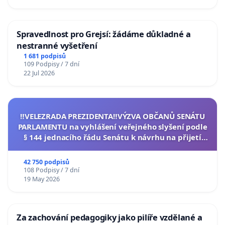
Spravedlnost pro Grejsí: žádáme důkladné a
nestranné vyšetření
1 681 podpisů
109 Podpisy / 7 dní
22 Jul 2026
‼️VELEZRADA PREZIDENTA‼️VÝZVA OBČANŮ SENÁTU
PARLAMENTU na vyhlášení veřejného slyšení podle
§ 144 jednacího řádu Senátu k návrhu na přijetí
usnesení k podání ústavní žaloby na prezidenta
republiky
42 750 podpisů
108 Podpisy / 7 dní
19 May 2026
Za zachování pedagogiky jako pilíře vzdělané a