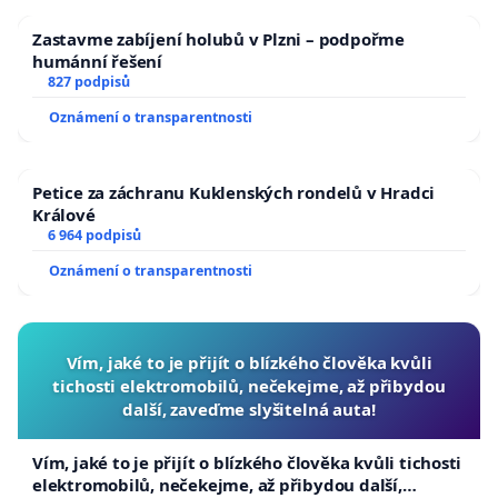
Zastavme zabíjení holubů v Plzni – podpořme
humánní řešení
827 podpisů
Oznámení o transparentnosti
Petice za záchranu Kuklenských rondelů v Hradci
Králové
6 964 podpisů
Oznámení o transparentnosti
Vím, jaké to je přijít o blízkého člověka kvůli
tichosti elektromobilů, nečekejme, až přibydou
další, zaveďme slyšitelná auta!
Vím, jaké to je přijít o blízkého člověka kvůli tichosti
elektromobilů, nečekejme, až přibydou další,