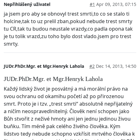
Nepřihlášený uživatel
#1
Apr 09, 2013, 07:15
ja jsem pro aby se obnovyl trest smrti,to co se stalo ti
holcine,tak to uz prelil zban,pokud nebude trest smrty
tu CR,tak tu budou neustale vrazdy,co padla opona tak
je tu tolik vrazd,zu toho bylo dost vlado.jsem pro trest
smrty.
JUDr.PhDr.Mgr. et Mgr.Henryk Lahola
#2
Dec 14, 2013, 14:50
JUDr.PhDr.Mgr. et Mgr.Henryk Lahola
Každý lidský život je posvátný a má morální právo na
svou ochranu od okamihu početí až po přirozenou
smrt. Proto je i tzv. „trest smrti“ absolutně nepřijatelný
a ničím neospravedlnitelný. Člověk není schopen jako
Bůh stvořit z neživé hmoty ani jen jednu jedinou živou
buňku. Tím méně pak celého živého člověka. Kým
lidstvo tedy nebude schopno vzkřísit mrtvého člověka k