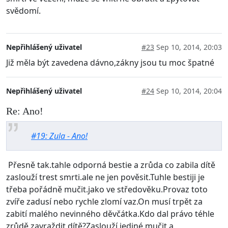
svědomí.
Nepřihlášený uživatel
#23
Sep 10, 2014, 20:03
Již měla být zavedena dávno,zákny jsou tu moc špatné
Nepřihlášený uživatel
#24
Sep 10, 2014, 20:04
Re: Ano!
#19: Zula - Ano!
Přesně tak.tahle odporná bestie a zrůda co zabila dítě
zaslouží trest smrti.ale ne jen pověsit.Tuhle bestiji je
třeba pořádně mučit.jako ve středověku.Provaz toto
zvíře zadusí nebo rychle zlomí vaz.On musí trpět za
zabití malého nevinného děvčátka.Kdo dal právo téhle
zrůdě zavraždit dítě?Zaslouží jediné mučit a