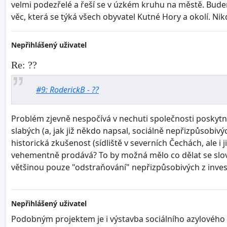
velmi podezřelé a řeší se v úzkém kruhu na městě. Budeme 
věc, která se týká všech obyvatel Kutné Hory a okolí. Ni
Nepřihlášený uživatel
Re: ??
#9: RoderickB - ??
Problém zjevně nespočívá v nechuti společnosti poskyt
slabých (a, jak již někdo napsal, sociálně nepřizpůsobivý
historická zkušenost (sídliště v severních Čechách, ale 
vehementně prodává? To by možná mělo co dělat se slove
většinou pouze "odstraňování" nepřizpůsobivých z investi
Nepřihlášený uživatel
Podobným projektem je i výstavba sociálního azylového 