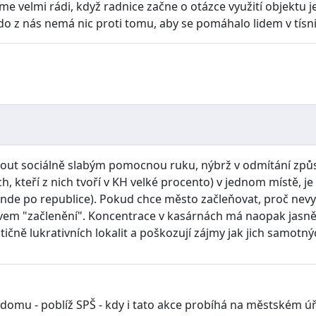
velmi rádi, když radnice začne o otázce využití objektu jedn
kdo z nás nemá nic proti tomu, aby se pomáhalo lidem v tísni
nout sociálně slabým pomocnou ruku, nýbrž v odmítání způ
ch, kteří z nich tvoří v KH velké procento) v jednom místě, j
i jinde po republice). Pokud chce město začleňovat, proč ne
m "začlenění". Koncentrace v kasárnách má naopak jasně bl
čně lukrativních lokalit a poškozují zájmy jak jich samotnýc
domu - poblíž SPŠ - kdy i tato akce probíhá na městském úř