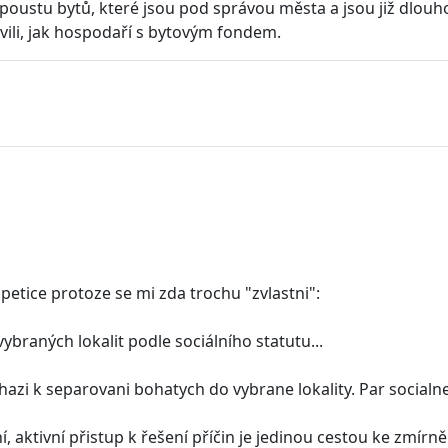
oustu bytů, které jsou pod správou města a jsou již dlouho
ili, jak hospodaří s bytovým fondem.
etice protoze se mi zda trochu "zvlastni":
ybraných lokalit podle sociálního statutu...
azi k separovani bohatych do vybrane lokality. Par socialne 
, aktivní přistup k řešení příčin je jedinou cestou ke zmírněn