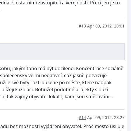
at s ostatními zastupiteli a veřejností. Přeci jen je to
.
#13
Apr 09, 2012, 20:01
sobu, jakým toho má být docíleno. Koncentrace sociálně
e společensky velmi negativní, což jasně potvrzuje
využije své byty roztroušené po městě, které naopak
ížeji k izolaci. Bohužel podobné projekty slouží
h, tak zájmy obyvatel lokalit, kam jsou směrováni...
#14
Apr 09, 2012, 23:27
adu bez možnosti vyjádření obyvatel. Proč město usiluje