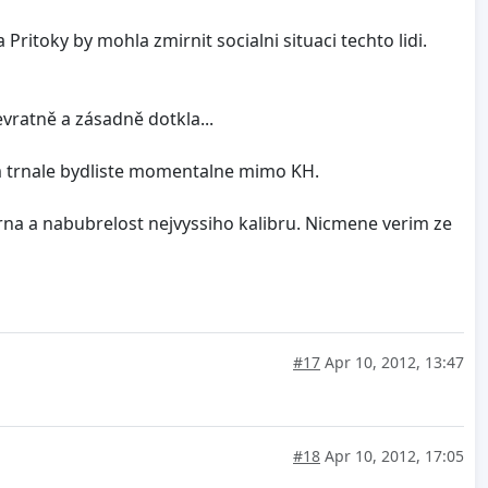
itoky by mohla zmirnit socialni situaci techto lidi.
evratně a zásadně dotkla...
m trnale bydliste momentalne mimo KH.
tarna a nabubrelost nejvyssiho kalibru. Nicmene verim ze
#17
Apr 10, 2012, 13:47
#18
Apr 10, 2012, 17:05