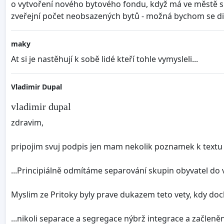
o vytvoření nového bytového fondu, když má ve městě sp
zveřejní počet neobsazených bytů - možná bychom se div
maky
At si je nastěhují k sobě lidé kteří tohle vymysleli...
Vladimir Dupal
vladimir dupal
zdravim,
pripojim svuj podpis jen mam nekolik poznamek k textu p
...Principiálně odmítáme separování skupin obyvatel do v
Myslim ze Pritoky byly prave dukazem teto vety, kdy doch
...nikoli separace a segregace nýbrž integrace a začlenění