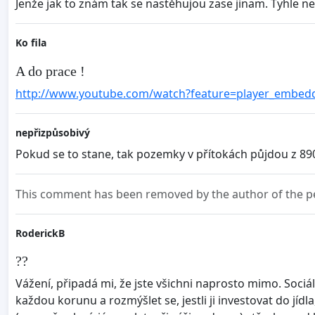
Jenže jak to znám tak se nastěhujou zase jinam. Tyhle n
Ko fila
A do prace !
http://www.youtube.com/watch?feature=player_emb
nepřizpůsobivý
Pokud se to stane, tak pozemky v přítokách půjdou z 890,
This comment has been removed by the author of the pe
RoderickB
??
Vážení, připadá mi, že jste všichni naprosto mimo. Sociá
každou korunu a rozmýšlet se, jestli ji investovat do j