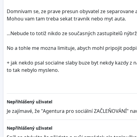
Domnivam se, ze prave presun obyvatel ze separovane a s
Mohou vam tam treba sekat travnik nebo myt auta.
...Nebude to totiž nikdo ze současných zastupitelů nýbrž
No a tohle me mozna limituje, abych mohl pripojit pod
+ jak nekdo psal socialne slaby buze byt nekdy kazdy z n
to tak nebylo mysleno.
Nepřihlášený uživatel
Je zajímavé, že "Agentura pro sociální ZAČLEŇOVÁNÍ" na
Nepřihlášený uživatel