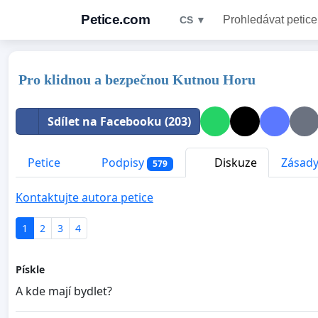
Petice.com
Prohledávat petice
CS ▼
Pro klidnou a bezpečnou Kutnou Horu
Sdílet na Facebooku (203)
Petice
Podpisy
Diskuze
Zásady
579
Kontaktujte autora petice
1
2
3
4
Pískle
A kde mají bydlet?