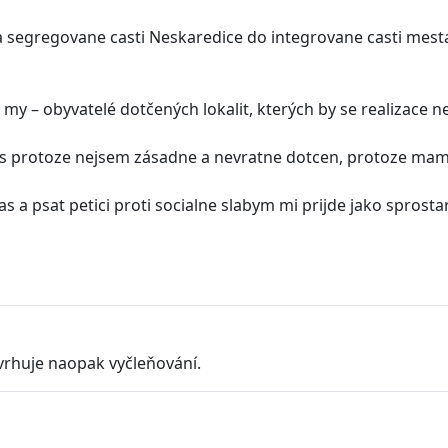
egregovane casti Neskaredice do integrovane casti mesta Pr
 my – obyvatelé dotčených lokalit, kterých by se realizace n
pis protoze nejsem zásadne a nevratne dotcen, protoze ma
as a psat petici proti socialne slabym mi prijde jako spros
vrhuje naopak vyčleňování.