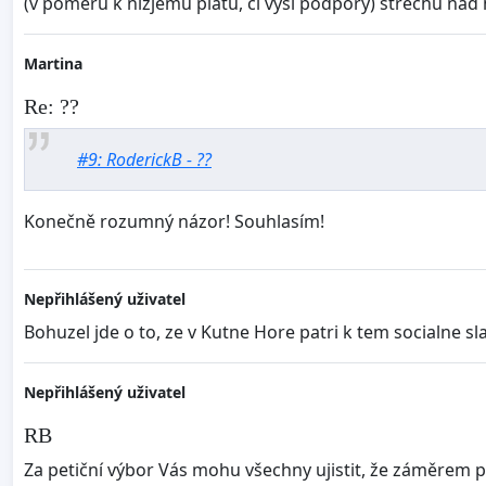
(v poměru k nízjému platu, či výši podpory) střechu nad h
Martina
Re: ??
#9: RoderickB - ??
Konečně rozumný názor! Souhlasím!
Nepřihlášený uživatel
Bohuzel jde o to, ze v Kutne Hore patri k tem socialne sla
Nepřihlášený uživatel
RB
Za petiční výbor Vás mohu všechny ujistit, že záměrem pe