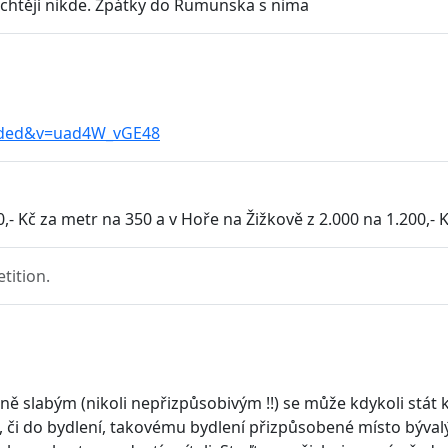
echtějí nikde. Zpátky do Rumunska s nima
edded&v=uad4W_vGE48
- Kč za metr na 350 a v Hoře na Žižkově z 2.000 na 1.200,- K
tition.
lně slabým (nikoli nepřizpůsobivým !!) se může kdykoli stát 
ídla, či do bydlení, takovému bydlení přizpůsobené místo bý