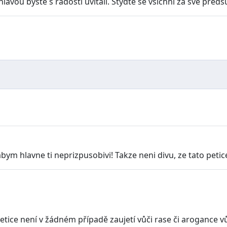
lavou byste s radostí uvítali. Styďte se všichni za své předs
bym hlavne ti neprizpusobivi! Takze neni divu, ze tato petice
tice není v žádném případě zaujetí vůči rase či arogance v