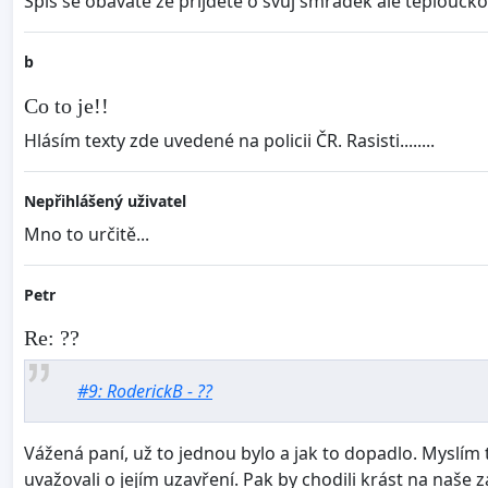
Spíš se obáváte že přijdete o svůj smrádek ale teploučko
b
Co to je!!
Hlásím texty zde uvedené na policii ČR. Rasisti........
Nepřihlášený uživatel
Mno to určitě...
Petr
Re: ??
#9: RoderickB - ??
Vážená paní, už to jednou bylo a jak to dopadlo. Myslím
uvažovali o jejím uzavření. Pak by chodili krást na naše z