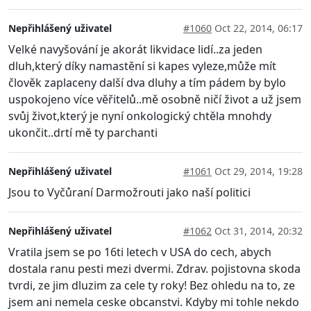
Nepřihlášený uživatel
#1060
Oct 22, 2014, 06:17
Velké navyšování je akorát likvidace lidí..za jeden
dluh,který díky namastění si kapes vyleze,může mít
člověk zaplaceny další dva dluhy a tím pádem by bylo
uspokojeno více věřitelů..mě osobně ničí život a už jsem
svůj život,který je nyní onkologický chtěla mnohdy
ukončit..drtí mě ty parchanti
Nepřihlášený uživatel
#1061
Oct 29, 2014, 19:28
Jsou to Vyčůraní Darmožrouti jako naší politici
Nepřihlášený uživatel
#1062
Oct 31, 2014, 20:32
Vratila jsem se po 16ti letech v USA do cech, abych
dostala ranu pesti mezi dvermi. Zdrav. pojistovna skoda
tvrdi, ze jim dluzim za cele ty roky! Bez ohledu na to, ze
jsem ani nemela ceske obcanstvi. Kdyby mi tohle nekdo