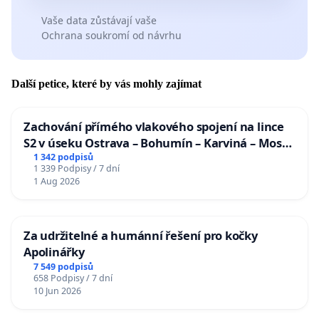
Vaše data zůstávají vaše
Ochrana soukromí od návrhu
Další petice, které by vás mohly zajímat
Zachování přímého vlakového spojení na lince
S2 v úseku Ostrava – Bohumín – Karviná – Mosty
u Jablunkova
1 342 podpisů
1 339 Podpisy / 7 dní
1 Aug 2026
Za udržitelné a humánní řešení pro kočky
Apolinářky
7 549 podpisů
658 Podpisy / 7 dní
10 Jun 2026