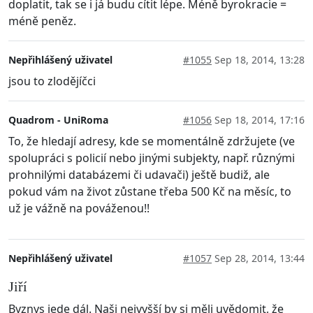
doplatit, tak se i já budu cítit lépe. Méně byrokracie =
méně peněz.
Nepřihlášený uživatel
#1055
Sep 18, 2014, 13:28
jsou to zlodějíčci
Quadrom - UniRoma
#1056
Sep 18, 2014, 17:16
To, že hledají adresy, kde se momentálně zdržujete (ve
spolupráci s policií nebo jinými subjekty, např. různými
prohnilými databázemi či udavači) ještě budiž, ale
pokud vám na život zůstane třeba 500 Kč na měsíc, to
už je vážně na pováženou!!
Nepřihlášený uživatel
#1057
Sep 28, 2014, 13:44
Jiří
Byznys jede dál. Naši nejvyšší by si měli uvědomit, že