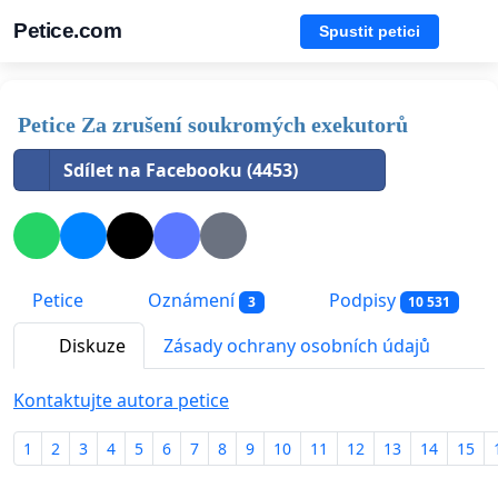
Petice.com
Spustit petici
Petice Za zrušení soukromých exekutorů
Sdílet na Facebooku (4453)
Petice
Oznámení
Podpisy
3
10 531
Diskuze
Zásady ochrany osobních údajů
Kontaktujte autora petice
1
2
3
4
5
6
7
8
9
10
11
12
13
14
15