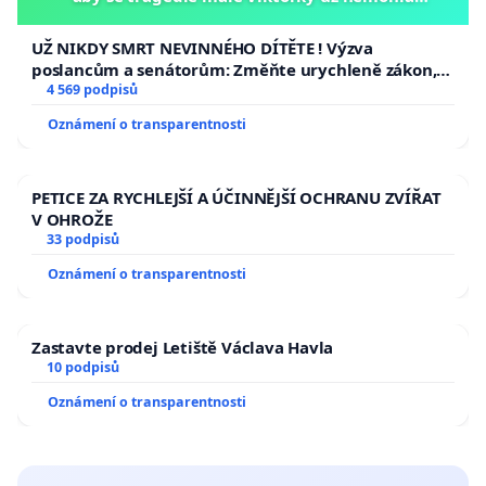
opakovat!
UŽ NIKDY SMRT NEVINNÉHO DÍTĚTE ! Výzva
poslancům a senátorům: Změňte urychleně zákon,
aby se tragédie malé Viktorky už nemohla opakovat!
4 569 podpisů
Oznámení o transparentnosti
PETICE ZA RYCHLEJŠÍ A ÚČINNĚJŠÍ OCHRANU ZVÍŘAT
V OHROŽE
33 podpisů
Oznámení o transparentnosti
Zastavte prodej Letiště Václava Havla
10 podpisů
Oznámení o transparentnosti