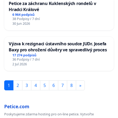
Petice za záchranu Kuklenských rondelů v
Hradci Králové
6 964 podpisů
38 Podpisy / 7 dní
30 Jun 2026
Výzva k rezignaci ústavního soudce JUDr. Josefa
Baxy pro ohrožení důvěry ve spravedlivý proces
17 274 podpisů
36 Podpisy / 7 dní
2 Jul 2026
1
2
3
4
5
6
7
8
»
Petice.com
Poskytujeme zdarma hosting pro on-line petice. Vytvořte