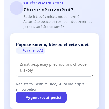
SPUSŤTE VLASTNÍ PETICI
Chcete něco změnit?
Bude-li člověk mlčet, nic se nezmění.
Autor této petice se rozhodl něco změnit a
jednat. Uděláte to samé?
Popište změnu, kterou chcete vidět
Poháněno AI
Napište to vlastními slovy. AI za vás připraví
silnou petici.
Vygenerovat petici