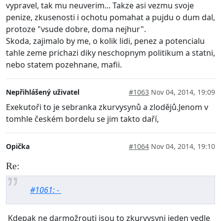
vypravel, tak mu neuverim... Takze asi vezmu svoje
penize, zkusenosti i ochotu pomahat a pujdu o dum dal,
protoze "vsude dobre, doma nejhur".
Skoda, zajimalo by me, o kolik lidi, penez a potencialu
tahle zeme prichazi diky neschopnym politikum a statni,
nebo statem pozehnane, mafii.
Nepřihlášený uživatel
#1063
Nov 04, 2014, 19:09
Exekutoři to je sebranka zkurvysynů a zlodějů.Jenom v
tomhle českém bordelu se jim takto daří,
Opička
#1064
Nov 04, 2014, 19:10
Re:
#1061: -
Kdepak ne darmožrouti jsou to zkurvysyni jeden vedle