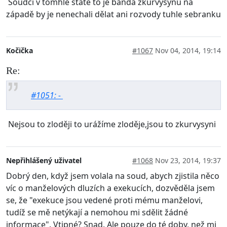
Soudci v tomhle státě to je banda zkurvysynů na
západě by je nenechali dělat ani rozvody tuhle sebranku
Kočička
#1067
Nov 04, 2014, 19:14
Re:
#1051: -
Nejsou to zloději to urážíme zloděje,jsou to zkurvysyni
Nepřihlášený uživatel
#1068
Nov 23, 2014, 19:37
Dobrý den, když jsem volala na soud, abych zjistila něco
víc o manželových dluzích a exekucích, dozvěděla jsem
se, že "exekuce jsou vedené proti mému manželovi,
tudíž se mě netýkají a nemohou mi sdělit žádné
informace". Vtipné? Snad. Ale pouze do té doby, než mi