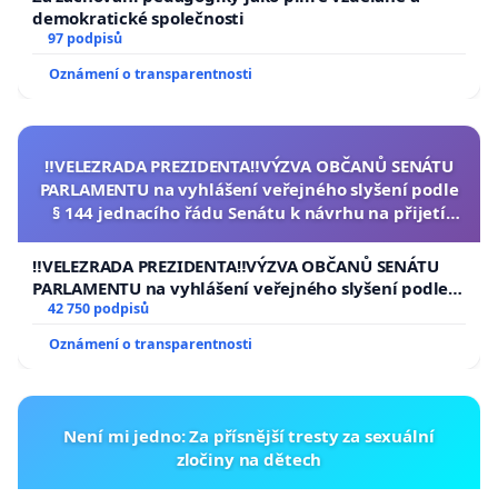
demokratické společnosti
97 podpisů
Oznámení o transparentnosti
‼️VELEZRADA PREZIDENTA‼️VÝZVA OBČANŮ SENÁTU
PARLAMENTU na vyhlášení veřejného slyšení podle
§ 144 jednacího řádu Senátu k návrhu na přijetí
usnesení k podání ústavní žaloby na prezidenta
republiky
‼️VELEZRADA PREZIDENTA‼️VÝZVA OBČANŮ SENÁTU
PARLAMENTU na vyhlášení veřejného slyšení podle §
144 jednacího řádu Senátu k návrhu na přijetí
42 750 podpisů
usnesení k podání ústavní žaloby na prezidenta
Oznámení o transparentnosti
republiky
Není mi jedno: Za přísnější tresty za sexuální
zločiny na dětech