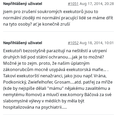
Nepřihlášený uživatel
#1051
Aug 17, 2014, 20:28
jsem pro zrušení soukromých exekutorů jsou to
normální zloději mi normální pracující lidé se máme dřít
na tyto osoby? ať je konečně zruší
Nepřihlášený uživatel
#1052
Aug 18, 2014, 10:01
Exekutoři bezostyšně parazitují na neštěstí a utrpení
druhých lidí pod státní ochranou....jak je to možné?
Možné je to zejm. proto, že našim úplatným
zákonorubcům mocně usypává exekutorská mafie... .
Takoví exekutorští nenažranci, jako jsou např. Vrána,
Podkonický, Zwiefelhofer, Grosam....atd. patřej za mříže
(kde by nejspíše dělali "mámu" nějakému zavalitému a
nemytému Romovi) a mluvčí exe.komory Báčová za své
slabomyslné výlevy v médiích by měla být
hospitalizována na psychiatrii.....