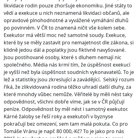
likvidace rodin pouze zhoršuje ekonomiku. Jiné státy to
vědí a exekuce u nich neznamená likvidaci občanů, ale
opravdové plnohodnotné a vyvážené vymáhání dluhů
po povinném. V ČR to znamená ničit vše kolem sebe.
Exekutor má větší moc než samotné soudy. Exekuce,
které by se měly zastavit pro nemajetnost dle zákona, si
klidně jedou dál a poplatky jsou fiktivně navyšované.
Jsou postihované osoby, které s dluhem nemají nic
společného. Média nás krmí tím, že úspěšnost exekucí
je vyšší než byla úspěšnost soudních vykonavatelů. To je
lež a statistiky jsou zkreslující a zavádějící. Selský rozum
říká, že zlikvidovaná rodina těžko uhradí další dluhy, za
které mnohdy vůbec nemůže. Věřitelé by měli nést taky
odpovědnost, všichni dobře víme, jak se v ČR půjčují
peníze. Odpovědnost by měl nést i samotný exekutor.
Kárné žaloby se řeší roky a exekutoři v byznyse
pokračují bez omezení, sem tam malá pokuta. Co pro
Tomáše Vránu je např. 80 000,-Kč? To je jako pro nás