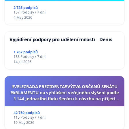
2 725 podpisů
157 Podpisy / 7 dní
4 May 2026
Vyjádření podpory pro udělení milosti – Denis
1 767 podpisů
133 Podpisy / 7 dní
14 Jul 2026
‼️VELEZRADA PREZIDENTA‼️VÝZVA OBČANŮ SENÁTU
PARLAMENTU na vyhlášení veřejného slyšení podle
§ 144 jednacího řádu Senátu k návrhu na přijetí
usnesení k podání ústavní žaloby na prezidenta
republiky
42 750 podpisů
115 Podpisy / 7 dní
19 May 2026