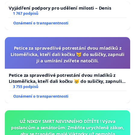
Vyjádření podpory pro udělení milosti – Denis
1 767 podpisů
Oznámení o transparentnosti
Petice za spravedlivé potrestání dvou mladíků z
Litoměřicka, kteří dali kočku 😿 do sušičky, zapnuli
ji a umírání zvířete natočili.
Petice za spravedlivé potrestání dvou mladíků z
Litoměřicka, kteří dali kočku 😿 do sušičky, zapnuli ji
a umírání zvířete natočili.
3 755 podpisů
Oznámení o transparentnosti
UŽ NIKDY SMRT NEVINNÉHO DÍTĚTE ! Výzva
poslancům a senátorům: Změňte urychleně zákon,
aby se tragédie malé Viktorky už nemohla