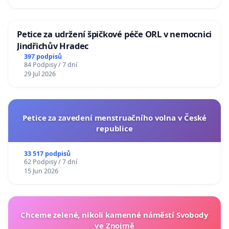
Petice za udržení špičkové péče ORL v nemocnici
Jindřichův Hradec
397 podpisů
84 Podpisy / 7 dní
29 Jul 2026
Petice za zavedení menstruačního volna v České
republice
33 517 podpisů
62 Podpisy / 7 dní
15 Jun 2026
Chceme zelené, nikoli kamenné náměstí Svobody
ve Znojmě