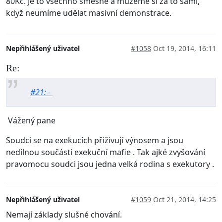
80Kč. Je to všechno směšné a můžeme si za to sami,
když neumíme udělat masivní demonstrace.
Nepřihlášený uživatel
#1058
Oct 19, 2014, 16:11
Re:
#21: -
Vážený pane
Soudci se na exekucích přiživují výnosem a jsou
nedílnou součásti exekuční mafie . Tak ajké zvyšování
pravomocu soudci jsou jedna velká rodina s exekutory .
Nepřihlášený uživatel
#1059
Oct 21, 2014, 14:25
Nemají základy slušné chování.