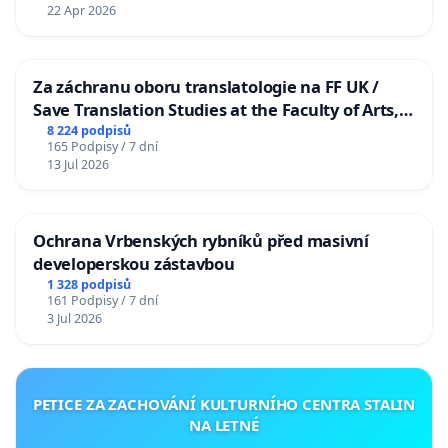
22 Apr 2026
Za záchranu oboru translatologie na FF UK /
Save Translation Studies at the Faculty of Arts,
Charles University
8 224 podpisů
165 Podpisy / 7 dní
13 Jul 2026
Ochrana Vrbenských rybníků před masivní
developerskou zástavbou
1 328 podpisů
161 Podpisy / 7 dní
3 Jul 2026
PETICE ZA ZACHOVÁNÍ KULTURNÍHO CENTRA STALIN
NA LETNÉ