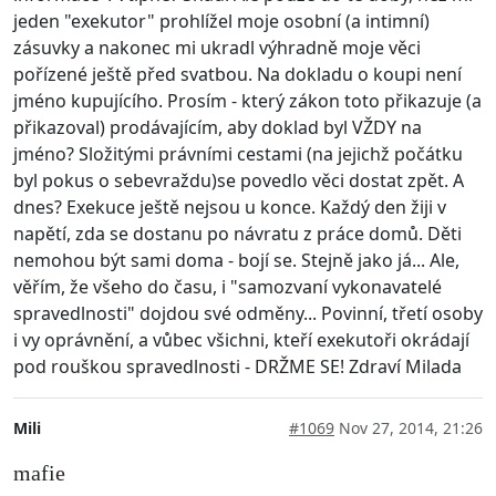
jeden "exekutor" prohlížel moje osobní (a intimní)
zásuvky a nakonec mi ukradl výhradně moje věci
pořízené ještě před svatbou. Na dokladu o koupi není
jméno kupujícího. Prosím - který zákon toto přikazuje (a
přikazoval) prodávajícím, aby doklad byl VŽDY na
jméno? Složitými právními cestami (na jejichž počátku
byl pokus o sebevraždu)se povedlo věci dostat zpět. A
dnes? Exekuce ještě nejsou u konce. Každý den žiji v
napětí, zda se dostanu po návratu z práce domů. Děti
nemohou být sami doma - bojí se. Stejně jako já... Ale,
věřím, že všeho do času, i "samozvaní vykonavatelé
spravedlnosti" dojdou své odměny... Povinní, třetí osoby
i vy oprávnění, a vůbec všichni, kteří exekutoři okrádají
pod rouškou spravedlnosti - DRŽME SE! Zdraví Milada
Mili
#1069
Nov 27, 2014, 21:26
mafie