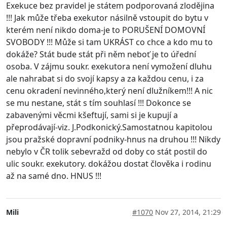
Exekuce bez pravidel je státem podporovaná zlodějina
!!! Jak může třeba exekutor násilně vstoupit do bytu v
kterém není nikdo doma-je to PORUŠENÍ DOMOVNÍ
SVOBODY !!! Může si tam UKRÁST co chce a kdo mu to
dokáže? Stát bude stát při něm neboť je to úřední
osoba. V zájmu soukr. exekutora není vymožení dluhu
ale nahrabat si do svojí kapsy a za každou cenu, i za
cenu okradení nevinného,který není dlužníkem!!! A nic
se mu nestane, stát s tím souhlasí !!! Dokonce se
zabavenými věcmi kšeftují, sami si je kupují a
přeprodávají-viz. J.Podkonický.Samostatnou kapitolou
jsou pražské dopravní podniky-hnus na druhou !!! Nikdy
nebylo v ČR tolik sebevražd od doby co stát postil do
ulic soukr. exekutory. dokážou dostat člověka i rodinu
až na samé dno. HNUS !!!
Mili
#1070
Nov 27, 2014, 21:29