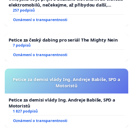
elektromobilů, nečekejme, až přibydou další,
zaveďme slyšitelná auta!
257 podpisů
Oznámení o transparentnosti
Petice za český dabing pro seriál The Mighty Nein
7 podpisů
Oznámení o transparentnosti
Petice za demisi vlády Ing. Andreje Babiše, SPD a
Motoristů
Petice za demisi vlády Ing. Andreje Babiše, SPD a
Motoristů
1 827 podpisů
Oznámení o transparentnosti