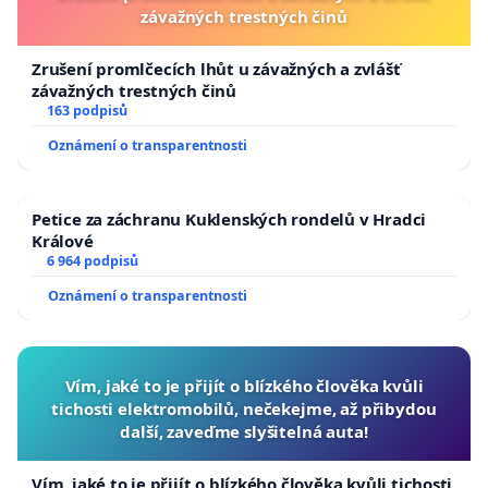
závažných trestných činů
Zrušení promlčecích lhůt u závažných a zvlášť
závažných trestných činů
163 podpisů
Oznámení o transparentnosti
Petice za záchranu Kuklenských rondelů v Hradci
Králové
6 964 podpisů
Oznámení o transparentnosti
Vím, jaké to je přijít o blízkého člověka kvůli
tichosti elektromobilů, nečekejme, až přibydou
další, zaveďme slyšitelná auta!
Vím, jaké to je přijít o blízkého člověka kvůli tichosti