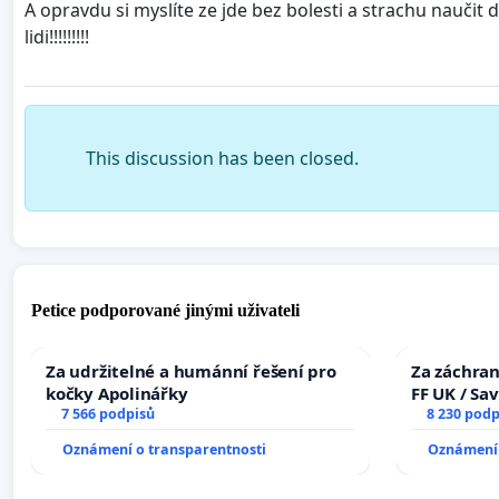
A opravdu si myslíte ze jde bez bolesti a strachu naučit d
lidi!!!!!!!!!
This discussion has been closed.
Petice podporované jinými uživateli
Za udržitelné a humánní řešení pro
Za záchran
kočky Apolinářky
FF UK / Sa
7 566 podpisů
the Faculty
8 230 podp
University
Oznámení o transparentnosti
Oznámení 