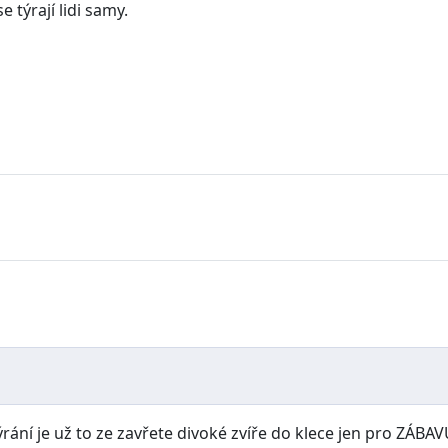
 týrají lidi samy.
ýrání je už to ze zavřete divoké zvíře do klece jen pro ZÁBA