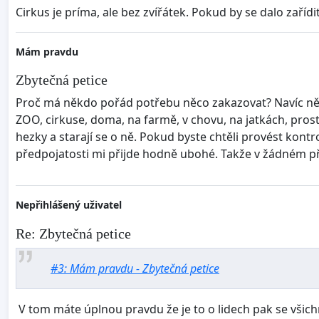
Cirkus je príma, ale bez zvířátek. Pokud by se dalo zařídi
Mám pravdu
Zbytečná petice
Proč má někdo pořád potřebu něco zakazovat? Navíc něco, o
ZOO, cirkuse, doma, na farmě, v chovu, na jatkách, prostě
hezky a starají se o ně. Pokud byste chtěli provést kontr
předpojatosti mi přijde hodně ubohé. Takže v žádném př
Nepřihlášený uživatel
Re: Zbytečná petice
#3: Mám pravdu - Zbytečná petice
V tom máte úplnou pravdu že je to o lidech pak se všich