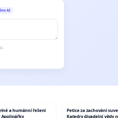
ěno AI
ci.
elné a humánní řešení
Petice za zachování suve
 Apolinářky
Katedry divadelní vědy n