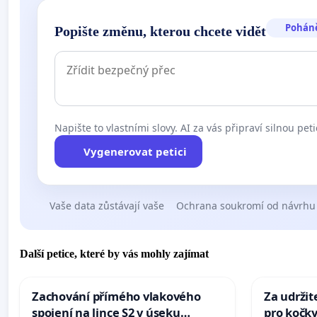
Pohán
Popište změnu, kterou chcete vidět
Napište to vlastními slovy. AI za vás připraví silnou peti
Vygenerovat petici
Vaše data zůstávají vaše
Ochrana soukromí od návrhu
Další petice, které by vás mohly zajímat
Zachování přímého vlakového
Za udržit
spojení na lince S2 v úseku
pro kočky