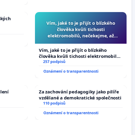
ských
Vím, jaké to je přijít o blízkého
člověka kvůli tichosti
elektromobilů, nečekejme, až
přibydou další, zaveďme slyšitelná
auta!
Vím, jaké to je přijít o blízkého
člověka kvůli tichosti elektromobilů,
nečekejme, až přibydou další,
257 podpisů
zaveďme slyšitelná auta!
Oznámení o transparentnosti
lení
Za zachování pedagogiky jako pilíře
vzdělané a demokratické společnosti
110 podpisů
Oznámení o transparentnosti