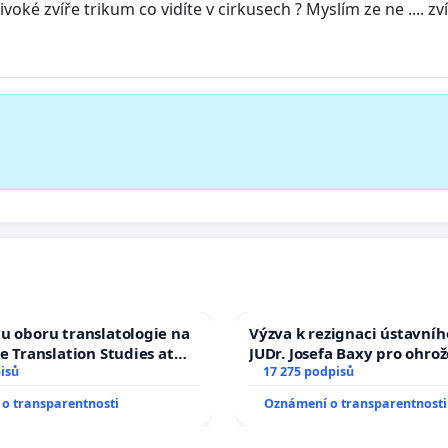
ivoké zvíře trikum co vidíte v cirkusech ? Myslím ze ne .... 
u oboru translatologie na
Výzva k rezignaci ústavní
ve Translation Studies at
JUDr. Josefa Baxy pro ohro
 of Arts, Charles
isů
ve spravedlivý proces
17 275 podpisů
o transparentnosti
Oznámení o transparentnosti