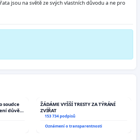
zvířata jsou na světě ze svých vlastních důvodu a ne pro
ho soudce
ŽÁDÁME VYŠŠÍ TRESTY ZA TÝRÁNÍ
žení důvěry
ZVÍŘAT
153 734 podpisů
Oznámení o transparentnosti