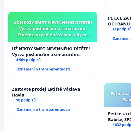
PETICE ZA 
UŽ NIKDY SMRT NEVINNÉHO DÍTĚTE !
OCHRANU 
Výzva poslancům a senátorům:
33 podpis
Změňte urychleně zákon, aby se
Oznámení 
tragédie malé Viktorky už nemohla
opakovat!
UŽ NIKDY SMRT NEVINNÉHO DÍTĚTE !
Výzva poslancům a senátorům:
Změňte urychleně zákon, aby se
4 569 podpisů
tragédie malé Viktorky už nemohla
Oznámení o transparentnosti
opakovat!
Zastavte prodej Letiště Václava
Petice za
Havla
Bab
10 podpisů
Oznámení o transparentnosti
Petice za 
Babiše, SP
1 832 podp