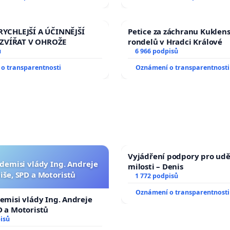
RYCHLEJŠÍ A ÚČINNĚJŠÍ
Petice za záchranu Kuklen
ZVÍŘAT V OHROŽE
rondelů v Hradci Králové
ů
6 966 podpisů
o transparentnosti
Oznámení o transparentnosti
Vyjádření podpory pro udě
 demisi vlády Ing. Andreje
milosti – Denis
iše, SPD a Motoristů
1 772 podpisů
Oznámení o transparentnosti
demisi vlády Ing. Andreje
D a Motoristů
isů