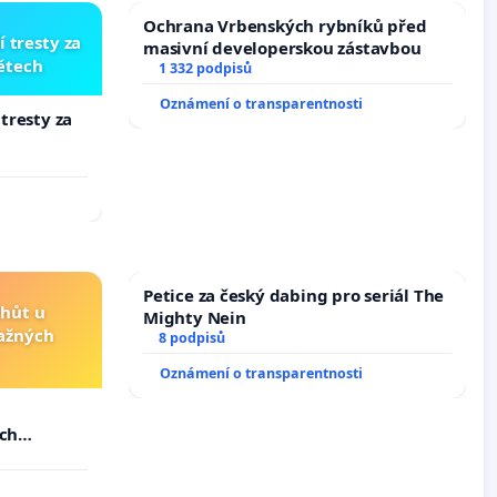
Ochrana Vrbenských rybníků před
í tresty za
masivní developerskou zástavbou
dětech
1 332 podpisů
Oznámení o transparentnosti
 tresty za
Petice za český dabing pro seriál The
lhůt u
Mighty Nein
važných
8 podpisů
Oznámení o transparentnosti
u
ých