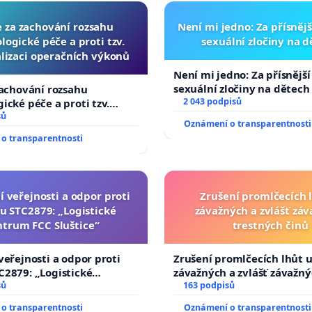
e za zachování rozsahu
Není mi jedno: Za přísnějš
logické péče a proti tzv.
sexuální zločiny na 
lizaci operačních výkonů
Není mi jedno: Za přísnější
sexuální zločiny na dětech
zachování rozsahu
2 043 podpisů
ické péče a proti tzv.
zaci operačních výkonů
sů
Oznámení o transparentnosti
o transparentnosti
í veřejnosti a odpor proti
Zrušení promlčecích 
u STC2879: „Logistické
závažných a zvlášť zá
ntrum FCC Sluštice“
trestných činů
veřejnosti a odpor proti
Zrušení promlčecích lhůt 
2879: „Logistické
závažných a zvlášť závažn
C Sluštice“
sů
trestných činů
163 podpisů
o transparentnosti
Oznámení o transparentnosti