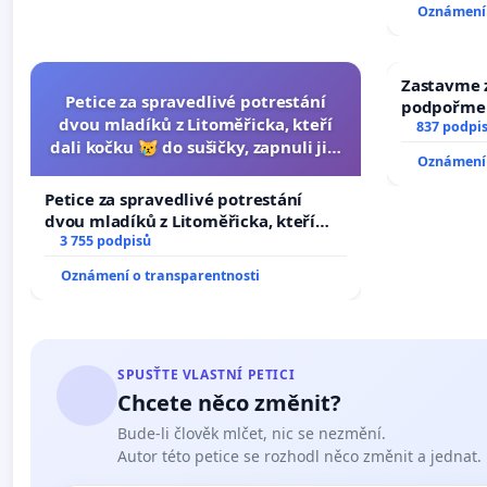
Oznámení 
Zastavme z
Petice za spravedlivé potrestání
podpořme 
dvou mladíků z Litoměřicka, kteří
837 podpi
dali kočku 😿 do sušičky, zapnuli ji a
Oznámení 
umírání zvířete natočili.
Petice za spravedlivé potrestání
dvou mladíků z Litoměřicka, kteří
dali kočku 😿 do sušičky, zapnuli ji a
3 755 podpisů
umírání zvířete natočili.
Oznámení o transparentnosti
SPUSŤTE VLASTNÍ PETICI
Chcete něco změnit?
Bude-li člověk mlčet, nic se nezmění.
Autor této petice se rozhodl něco změnit a jednat.