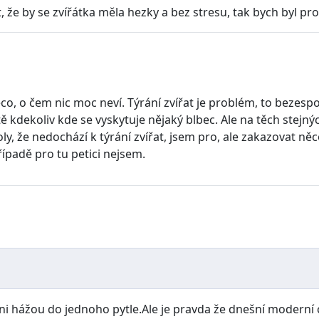
t, že by se zvířátka měla hezky a bez stresu, tak bych byl pro
 čem nic moc neví. Týrání zvířat je problém, to bezesporu, a
 kdekoliv kde se vyskytuje nějaký blbec. Ale na těch stejnýc
oly, že nedochází k týrání zvířat, jsem pro, ale zakazovat ně
ípadě pro tu petici nejsem.
ni hážou do jednoho pytle.Ale je pravda že dnešní moderní c