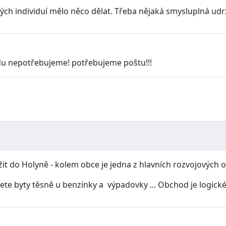
h individuí mělo něco dělat. Třeba nějaká smysluplná udr
vdu nepotřebujeme! potřebujeme poštu!!!
 do Holyně - kolem obce je jedna z hlavních rozvojových obl
ujete byty těsně u benzínky a výpadovky ... Obchod je logick