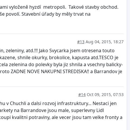
ami vyloženě hyzdí metropoli. Takové stavby obchod.
e povolí. Stavební úřady by měly trvat na
#13
Aug 04, 2015, 18:27
, zeleniny, atd.!!! Jako Svycarka jsem otresena touto
 Zkazene, shnile okurky, brokolice, kapusta atd.TESCO je
ela zelenina do polevky byla jiz shnila a vsechny balicky-
 a proto ZADNE NOVE NAKUPNI STREDISKA!! a Barrandov je
#14
Oct 09, 2015, 07:53
v Chuchli a dalsi rozvoj infrastruktury... Nestaci jen
markety na Barrandove jsou male, superlevny Lidl
oupi kvalitni potraviny, ale vecer jsou tam velke fronty a