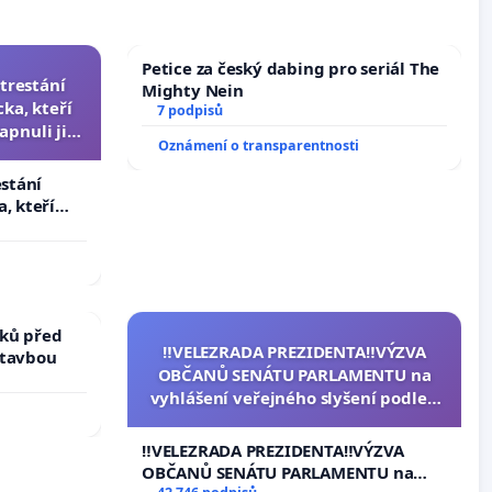
Petice za český dabing pro seriál The
trestání
Mighty Nein
ka, kteří
7 podpisů
apnuli ji a
Oznámení o transparentnosti
čili.
estání
, kteří
pnuli ji a
ků před
‼️VELEZRADA PREZIDENTA‼️VÝZVA
stavbou
OBČANŮ SENÁTU PARLAMENTU na
vyhlášení veřejného slyšení podle §
144 jednacího řádu Senátu k návrhu
na přijetí usnesení k podání ústavní
‼️VELEZRADA PREZIDENTA‼️VÝZVA
žaloby na prezidenta republiky
OBČANŮ SENÁTU PARLAMENTU na