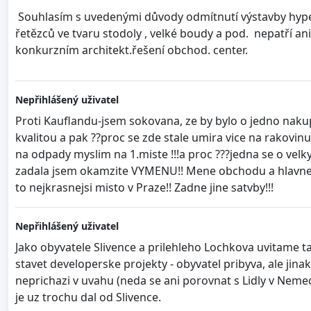
Souhlasím s uvedenými důvody odmítnutí výstavby hype
řetězců ve tvaru stodoly , velké boudy a pod. nepatří a
konkurzním architekt.řešení obchod. center.
Nepřihlášený uživatel
Proti Kauflandu-jsem sokovana, ze by bylo o jedno nakupn
kvalitou a pak ??proc se zde stale umira vice na rakovinu
na odpady myslim na 1.miste !!!a proc ???jedna se o velky
zadala jsem okamzite VYMENU!! Mene obchodu a hlavne k
to nejkrasnejsi misto v Praze!! Zadne jine satvby!!!
Nepřihlášený uživatel
Jako obyvatele Slivence a prilehleho Lochkova uvitame ta
stavet developerske projekty - obyvatel pribyva, ale jin
neprichazi v uvahu (neda se ani porovnat s Lidly v Nemecku
je uz trochu dal od Slivence.