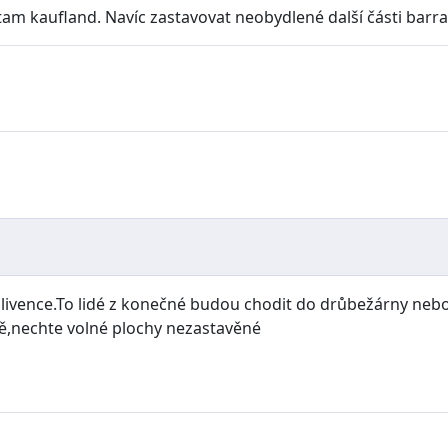
m kaufland. Navíc zastavovat neobydlené další části barr
vence.To lidé z konečné budou chodit do drůbežárny nebo 
ě,nechte volné plochy nezastavěné