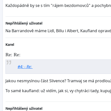
Každopádně by se s tím "rájem bezdomovců" a pochybnýc
Nepřihlášený uživatel
Na Barrandově máme Lidl, Billu i Albert, Kaufland opra
Karel
Re: Re:
#4: - Re:
Jakou nesmyslnou část Slivence? Tramvaj se má prodloužit
To samé kaufland: už vidím, jak si, vy chytráci tady, kup
Nepřihlášený uživatel