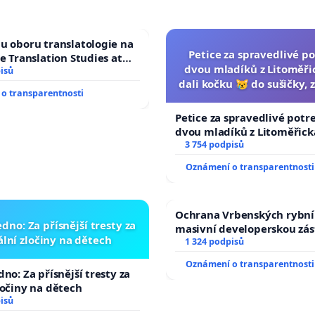
u oboru translatologie na
Petice za spravedlivé po
ve Translation Studies at
dvou mladíků z Litoměřic
 of Arts, Charles
isů
dali kočku 😿 do sušičky, z
o transparentnosti
umírání zvířete nato
Petice za spravedlivé potr
dvou mladíků z Litoměřicka
dali kočku 😿 do sušičky, za
3 754 podpisů
umírání zvířete natočili.
Oznámení o transparentnosti
Ochrana Vrbenských rybní
dno: Za přísnější tresty za
masivní developerskou zá
lní zločiny na dětech
1 324 podpisů
Oznámení o transparentnosti
no: Za přísnější tresty za
ločiny na dětech
isů