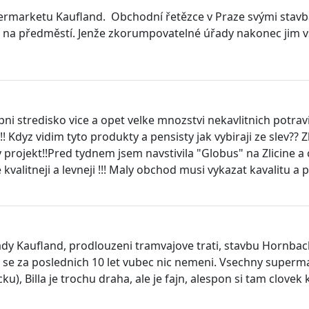
rmarketu Kaufland. Obchodní řetězce v Praze svými stavb
ni na předměstí. Jenže zkorumpovatelné úřady nakonec jim vš
i stredisko vice a opet velke mnozstvi nekavlitnich potravin
!! Kdyz vidim tyto produkty a pensisty jak vybiraji ze slev??
 projekt!!Pred tydnem jsem navstivila "Globus" na Zlicine a c
valitneji a levneji !!! Maly obchod musi vykazat kavalitu
dy Kaufland, prodlouzeni tramvajove trati, stavbu Hornbachu 
ak se za poslednich 10 let vubec nic nemeni. Vsechny super
), Billa je trochu draha, ale je fajn, alespon si tam clovek k