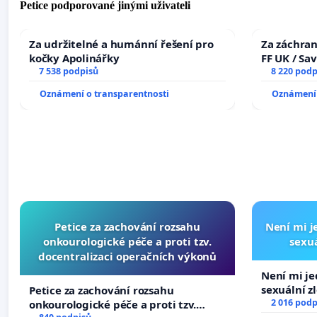
Petice podporované jinými uživateli
Za udržitelné a humánní řešení pro
Za záchran
kočky Apolinářky
FF UK / Sa
7 538 podpisů
the Faculty
8 220 podp
University
Oznámení o transparentnosti
Oznámení 
Petice za zachování rozsahu
Není mi je
onkourologické péče a proti tzv.
sexuá
docentralizaci operačních výkonů
Není mi jed
sexuální z
Petice za zachování rozsahu
2 016 podp
onkourologické péče a proti tzv.