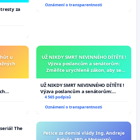
Oznámení o transparentnosti
 tresty za
lhůt u
UŽ NIKDY SMRT NEVINNÉHO DÍTĚTE !
važných
Výzva poslancům a senátorům:
Změňte urychleně zákon, aby se
tragédie malé Viktorky už nemohla
opakovat!
u
UŽ NIKDY SMRT NEVINNÉHO DÍTĚTE !
ých
Výzva poslancům a senátorům:
Změňte urychleně zákon, aby se
4 565 podpisů
tragédie malé Viktorky už nemohla
Oznámení o transparentnosti
opakovat!
seriál The
Petice za demisi vlády Ing. Andreje
Babiše, SPD a Motoristů