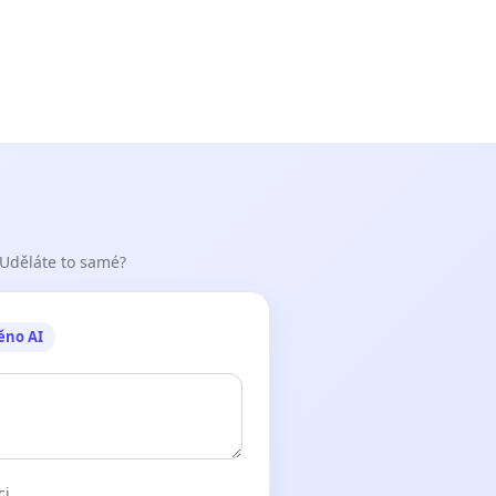
 Uděláte to samé?
ěno AI
ci.