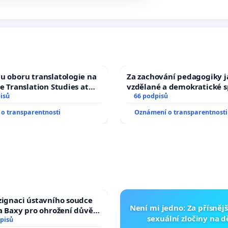
u oboru translatologie na
Za zachování pedagogiky ja
ve Translation Studies at
vzdělané a demokratické s
 of Arts, Charles
isů
66 podpisů
o transparentnosti
Oznámení o transparentnosti
zignaci ústavního soudce
Není mi jedno: Za přísnějš
fa Baxy pro ohrožení důvěry
sexuální zločiny na 
livý proces
pisů