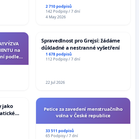
2 710 podpisů
142 Podpisy / 7 dní
4 May 2026
Spravedlnost pro Grejsí: žádáme
A‼️VÝZVA
důkladné a nestranné vyšetření
ENTU na
1 678 podpisů
ní podle §
112 Podpisy / 7 dní
u k návrhu
ní ústavní
epubliky
22 Jul 2026
 jako
Petice za zavedení menstruačního
atické
volna v České republice
33 511 podpisů
65 Podpisy / 7 dní