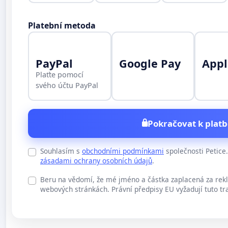
Platební metoda
PayPal
Google Pay
Appl
Plaťte pomocí
svého účtu PayPal
Pokračovat k platb
Souhlasím s
obchodními podmínkami
společnosti Petic
zásadami ochrany osobních údajů
.
Beru na vědomí, že mé jméno a částka zaplacená za rek
webových stránkách. Právní předpisy EU vyžadují tuto tr