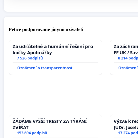
Petice podporované jinými uživateli
Za udržitelné a humánní řešení pro
Za záchran
kočky Apolinářky
FF UK / Sa
7 526 podpisů
the Faculty
8 214 podp
University
Oznámení o transparentnosti
Oznámení 
ŽÁDÁME VYŠŠÍ TRESTY ZA TÝRÁNÍ
Výzva k re
ZVÍŘAT
JUDr. Jose
153 694 podpisů
ve spraved
17 274 pod