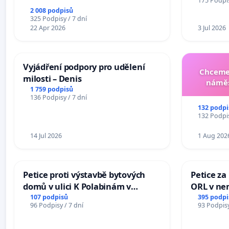
175 Podpis
2 008 podpisů
325 Podpisy / 7 dní
22 Apr 2026
3 Jul 2026
Vyjádření podpory pro udělení
Chceme 
milosti – Denis
náměs
1 759 podpisů
136 Podpisy / 7 dní
132 podpi
132 Podpis
14 Jul 2026
1 Aug 202
Petice proti výstavbě bytových
Petice za
domů v ulici K Polabinám v
ORL v nem
Pardubicích
Hradec
107 podpisů
395 podpi
96 Podpisy / 7 dní
93 Podpisy