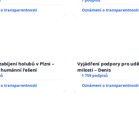
ů
7 podpisů
o transparentnosti
Oznámení o transparentnosti
abíjení holubů v Plzni –
Vyjádření podpory pro udě
humánní řešení
milosti – Denis
sů
1 759 podpisů
o transparentnosti
Oznámení o transparentnosti