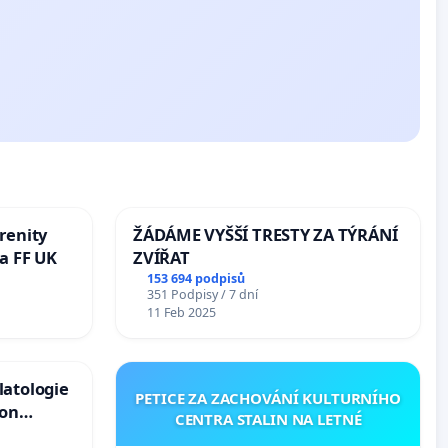
renity
ŽÁDÁME VYŠŠÍ TRESTY ZA TÝRÁNÍ
a FF UK
ZVÍŘAT
153 694 podpisů
351 Podpisy / 7 dní
11 Feb 2025
latologie
PETICE ZA ZACHOVÁNÍ KULTURNÍHO
ion
CENTRA STALIN NA LETNÉ
Arts,