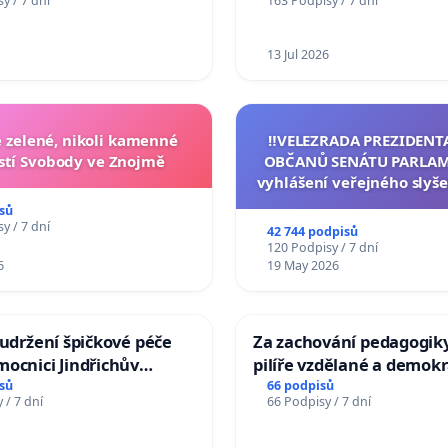
y / 7 dní
163 Podpisy / 7 dní
Charles University
13 Jul 2026
zelené, nikoli kamenné
‼️VELEZRADA PREZIDENT
tí Svobody ve Znojmě
OBČANŮ SENÁTU PARLAM
vyhlášení veřejného slyše
144 jednacího řádu Senát
sů
na přijetí usnesení k podá
y / 7 dní
42 744 podpisů
žaloby na prezidenta r
120 Podpisy / 7 dní
6
19 May 2026
 udržení špičkové péče
Za zachování pedagogiky
ocnici Jindřichův
pilíře vzdělané a demokr
společnosti
sů
66 podpisů
 / 7 dní
66 Podpisy / 7 dní