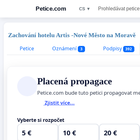
Petice.com
Prohledávat petice
CS ▼
Zachování hotelu Artis -Nové Město na Moravě
Petice
Oznámení
Podpisy
3
392
Placená propagace
Petice.com bude tuto petici propagovat m
Zjistit více...
Vyberte si rozpočet
5 €
10 €
20 €