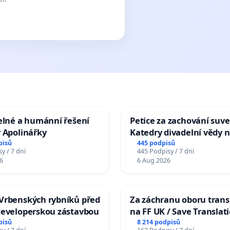
elné a humánní řešení
Petice za zachování suve
 Apolinářky
Katedry divadelní vědy n
pisů
445 podpisů
y / 7 dní
445 Podpisy / 7 dní
6
6 Aug 2026
Vrbenských rybníků před
Za záchranu oboru trans
developerskou zástavbou
na FF UK / Save Translat
Studies at the Faculty of 
pisů
8 214 podpisů