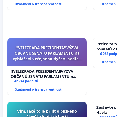
Oznámení o transparentnosti
Oznámení 
Petice za 
‼️VELEZRADA PREZIDENTA‼️VÝZVA
rondelů v 
OBČANŮ SENÁTU PARLAMENTU na
6 962 podp
vyhlášení veřejného slyšení podle §
Oznámení 
144 jednacího řádu Senátu k návrhu
na přijetí usnesení k podání ústavní
‼️VELEZRADA PREZIDENTA‼️VÝZVA
žaloby na prezidenta republiky
OBČANŮ SENÁTU PARLAMENTU na
vyhlášení veřejného slyšení podle §
42 744 podpisů
144 jednacího řádu Senátu k návrhu
Oznámení o transparentnosti
na přijetí usnesení k podání ústavní
žaloby na prezidenta republiky
Zastavte p
Vím, jaké to je přijít o blízkého
Havla
člověka kvůli tichosti