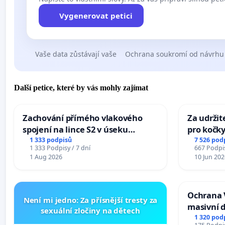
Vygenerovat petici
Vaše data zůstávají vaše
Ochrana soukromí od návrhu
Další petice, které by vás mohly zajímat
Zachování přímého vlakového
Za udržit
spojení na lince S2 v úseku
pro kočky
Ostrava – Bohumín – Karviná –
1 333 podpisů
7 526 pod
1 333 Podpisy / 7 dní
667 Podpis
Mosty u Jablunkova
1 Aug 2026
10 Jun 202
Ochrana 
Není mi jedno: Za přísnější tresty za
masivní 
sexuální zločiny na dětech
1 320 pod