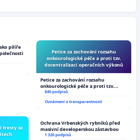
ko pilíře
Petice za zachování rozsahu
polečnosti
onkourologické péče a proti tzv.
docentralizaci operačních výkonů
Petice za zachování rozsahu
onkourologické péče a proti tzv.
docentralizaci operačních výkonů
840 podpisů
Oznámení o transparentnosti
Ochrana Vrbenských rybníků před
í tresty za
masivní developerskou zástavbou
dětech
1 320 podpisů