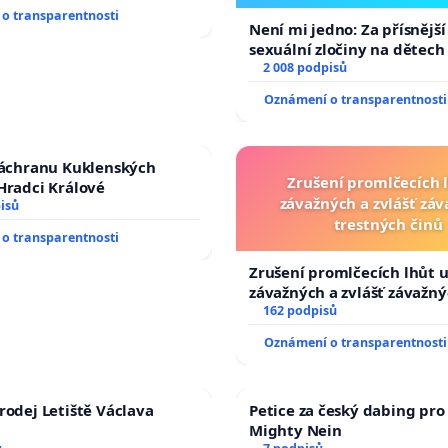
o transparentnosti
Není mi jedno: Za přísnější
sexuální zločiny na dětech
2 008 podpisů
Oznámení o transparentnosti
záchranu Kuklenských
Zrušení promlčecích 
Hradci Králové
závažných a zvlášť zá
isů
trestných činů
o transparentnosti
Zrušení promlčecích lhůt 
závažných a zvlášť závažn
trestných činů
162 podpisů
Oznámení o transparentnosti
rodej Letiště Václava
Petice za český dabing pro 
Mighty Nein