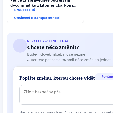
dvou mladíků z Litoměřicka, kteří
dali kočku 😿 do sušičky, zapnuli ji a
3 753 podpisů
umírání zvířete natočili.
Oznámení o transparentnosti
SPUSŤTE VLASTNÍ PETICI
Chcete něco změnit?
Bude-li člověk mlčet, nic se nezmění.
Autor této petice se rozhodl něco změnit a jednat.
Pohán
Popište změnu, kterou chcete vidět
Napište to vlastními slovy. AI za vás připraví silnou peti