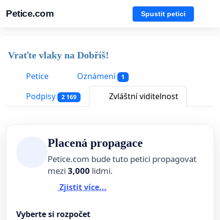
Petice.com
Spustit petici
Vraťte vlaky na Dobříš!
Petice
Oznámení
1
Podpisy
Zvláštní viditelnost
2 169
Placená propagace
Petice.com bude tuto petici propagovat
mezi
3,000
lidmi.
Zjistit více...
Vyberte si rozpočet