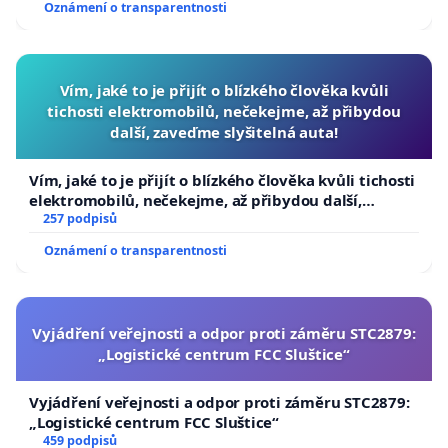
Oznámení o transparentnosti
Vím, jaké to je přijít o blízkého člověka kvůli
tichosti elektromobilů, nečekejme, až přibydou
další, zaveďme slyšitelná auta!
Vím, jaké to je přijít o blízkého člověka kvůli tichosti
elektromobilů, nečekejme, až přibydou další,
zaveďme slyšitelná auta!
257 podpisů
Oznámení o transparentnosti
Vyjádření veřejnosti a odpor proti záměru STC2879:
„Logistické centrum FCC Sluštice“
Vyjádření veřejnosti a odpor proti záměru STC2879:
„Logistické centrum FCC Sluštice“
459 podpisů