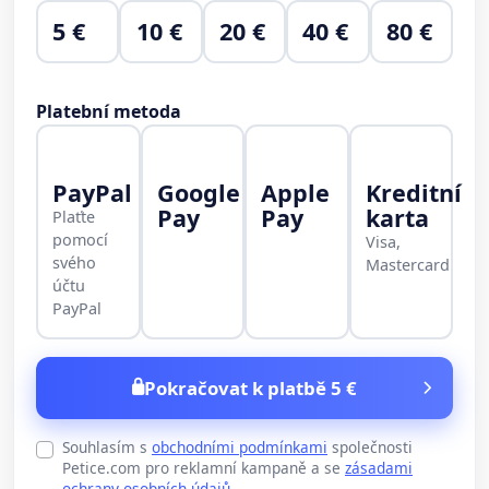
5 €
10 €
20 €
40 €
80 €
Platební metoda
PayPal
Google
Apple
Kreditní
Pay
Pay
karta
Plaťte
pomocí
Visa,
svého
Mastercard
účtu
PayPal
Pokračovat k platbě 5 €
Souhlasím s
obchodními podmínkami
společnosti
Petice.com pro reklamní kampaně a se
zásadami
ochrany osobních údajů
.