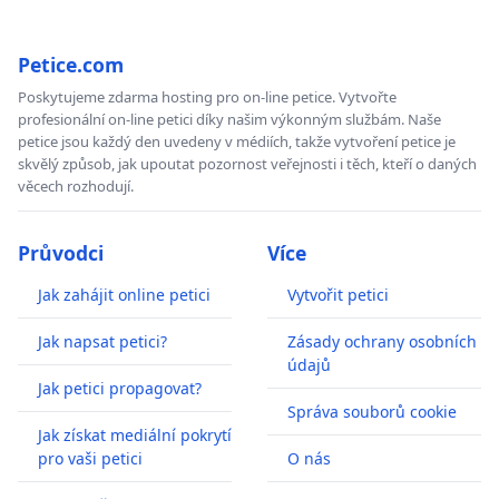
Petice.com
Poskytujeme zdarma hosting pro on-line petice. Vytvořte
profesionální on-line petici díky našim výkonným službám. Naše
petice jsou každý den uvedeny v médiích, takže vytvoření petice je
skvělý způsob, jak upoutat pozornost veřejnosti i těch, kteří o daných
věcech rozhodují.
Průvodci
Více
Jak zahájit online petici
Vytvořit petici
Jak napsat petici?
Zásady ochrany osobních
údajů
Jak petici propagovat?
Správa souborů cookie
Jak získat mediální pokrytí
pro vaši petici
O nás