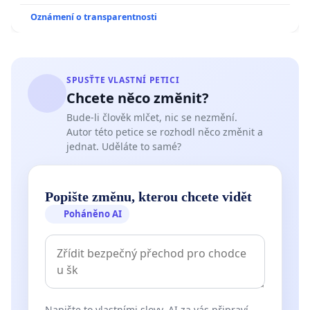
Oznámení o transparentnosti
SPUSŤTE VLASTNÍ PETICI
Chcete něco změnit?
Bude-li člověk mlčet, nic se nezmění.
Autor této petice se rozhodl něco změnit a
jednat. Uděláte to samé?
Popište změnu, kterou chcete vidět
Poháněno AI
Napište to vlastními slovy. AI za vás připraví