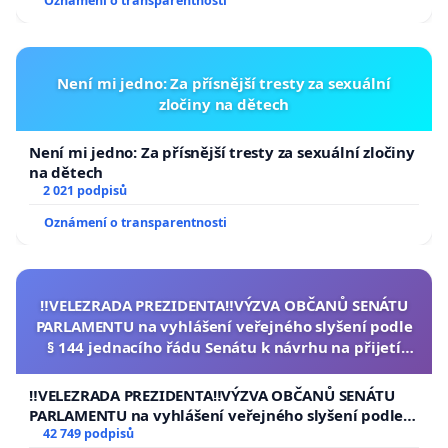
Oznámení o transparentnosti
Není mi jedno: Za přísnější tresty za sexuální
zločiny na dětech
Není mi jedno: Za přísnější tresty za sexuální zločiny
na dětech
2 021 podpisů
Oznámení o transparentnosti
‼️VELEZRADA PREZIDENTA‼️VÝZVA OBČANŮ SENÁTU
PARLAMENTU na vyhlášení veřejného slyšení podle
§ 144 jednacího řádu Senátu k návrhu na přijetí
usnesení k podání ústavní žaloby na prezidenta
republiky
‼️VELEZRADA PREZIDENTA‼️VÝZVA OBČANŮ SENÁTU
PARLAMENTU na vyhlášení veřejného slyšení podle §
144 jednacího řádu Senátu k návrhu na přijetí
42 749 podpisů