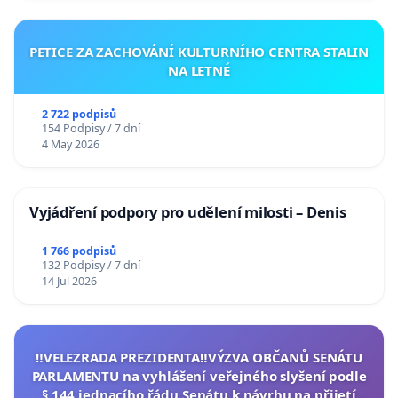
PETICE ZA ZACHOVÁNÍ KULTURNÍHO CENTRA STALIN
NA LETNÉ
2 722 podpisů
154 Podpisy / 7 dní
4 May 2026
Vyjádření podpory pro udělení milosti – Denis
1 766 podpisů
132 Podpisy / 7 dní
14 Jul 2026
‼️VELEZRADA PREZIDENTA‼️VÝZVA OBČANŮ SENÁTU
PARLAMENTU na vyhlášení veřejného slyšení podle
§ 144 jednacího řádu Senátu k návrhu na přijetí