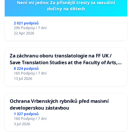
Není mi jedno: Za přísnější tresty za sexuální
zločiny na dětech
2 021 podpisů
290 Podpisy / 7 dní
22 Apr 2026
Za záchranu oboru translatologie na FF UK /
Save Translation Studies at the Faculty of Arts,
Charles University
8 224 podpisů
165 Podpisy / 7 dní
13 Jul 2026
Ochrana Vrbenských rybníků před masivní
developerskou zástavbou
1 327 podpisů
160 Podpisy / 7 dní
3 Jul 2026