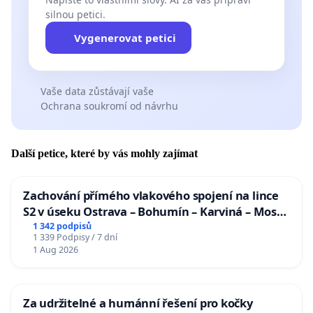
silnou petici.
Vygenerovat petici
Vaše data zůstávají vaše
Ochrana soukromí od návrhu
Další petice, které by vás mohly zajímat
Zachování přímého vlakového spojení na lince
S2 v úseku Ostrava – Bohumín – Karviná – Mosty
u Jablunkova
1 342 podpisů
1 339 Podpisy / 7 dní
1 Aug 2026
Za udržitelné a humánní řešení pro kočky