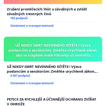
Zrušení promlčecích lhůt u závažných a zvlášť
závažných trestných činů
163 podpisů
Oznámení o transparentnosti
UŽ NIKDY SMRT NEVINNÉHO DÍTĚTE ! Výzva
poslancům a senátorům: Změňte urychleně zákon,
aby se tragédie malé Viktorky už nemohla
opakovat!
UŽ NIKDY SMRT NEVINNÉHO DÍTĚTE ! Výzva
poslancům a senátorům: Změňte urychleně zákon,
aby se tragédie malé Viktorky už nemohla opakovat!
4 567 podpisů
Oznámení o transparentnosti
PETICE ZA RYCHLEJŠÍ A ÚČINNĚJŠÍ OCHRANU ZVÍŘAT
V OHROŽE