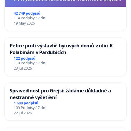
usnesení k podání ústavní žaloby na prezidenta
republiky
42 749 podpisů
114 Podpisy / 7 dní
19 May 2026
Petice proti výstavbě bytových domů v ulici K
Polabinám v Pardubicích
122 podpisů
110 Podpisy / 7 dní
23 Jul 2026
Spravedlnost pro Grejsí: žádáme důkladné a
nestranné vyšetření
1 680 podpisů
109 Podpisy / 7 dní
22 Jul 2026