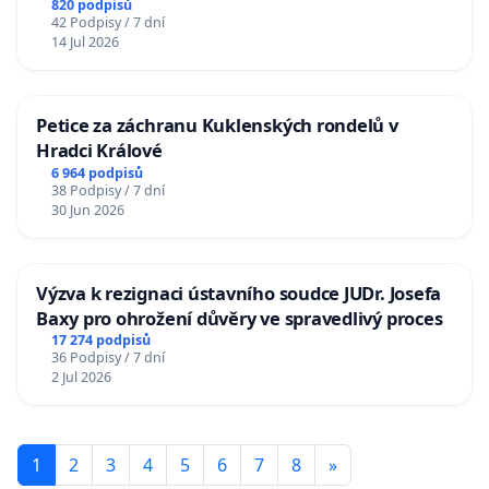
820 podpisů
42 Podpisy / 7 dní
14 Jul 2026
Petice za záchranu Kuklenských rondelů v
Hradci Králové
6 964 podpisů
38 Podpisy / 7 dní
30 Jun 2026
Výzva k rezignaci ústavního soudce JUDr. Josefa
Baxy pro ohrožení důvěry ve spravedlivý proces
17 274 podpisů
36 Podpisy / 7 dní
2 Jul 2026
1
2
3
4
5
6
7
8
»