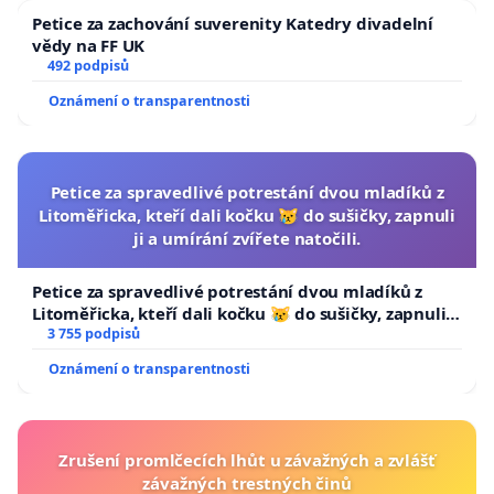
Petice za zachování suverenity Katedry divadelní
vědy na FF UK
492 podpisů
Oznámení o transparentnosti
Petice za spravedlivé potrestání dvou mladíků z
Litoměřicka, kteří dali kočku 😿 do sušičky, zapnuli
ji a umírání zvířete natočili.
Petice za spravedlivé potrestání dvou mladíků z
Litoměřicka, kteří dali kočku 😿 do sušičky, zapnuli ji
a umírání zvířete natočili.
3 755 podpisů
Oznámení o transparentnosti
Zrušení promlčecích lhůt u závažných a zvlášť
závažných trestných činů