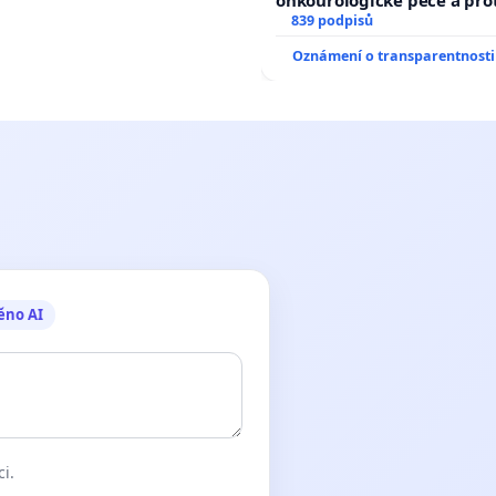
onkourologické péče a prot
docentralizaci operačních
839 podpisů
Oznámení o transparentnosti
ěno AI
ci.