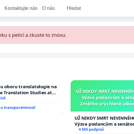
Kontaktujte nás
O nás
Hledat
ku s peticí a zkuste to znovu.
u oboru translatologie na
UŽ NIKDY SMRT NEVINNÉHO
ve Translation Studies at
Výzva poslancům a sen
 of Arts, Charles
isů
Změňte urychleně zákon
o transparentnosti
tragédie malé Viktorky 
opakovat!
UŽ NIKDY SMRT NEVINNÉHO
Výzva poslancům a senáto
Změňte urychleně zákon, a
4 565 podpisů