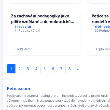
Za zachování pedagogiky jako
Petice z
pilíře vzdělané a demokratické
rondelů v
společnosti
41 podpisů
6 961 pod
41 Podpisy / 7 dní
39 Podpisy
6 Aug 2026
30 Jun 202
1
2
3
4
5
6
7
8
»
Petice.com
Poskytujeme zdarma hosting pro on-line petice. Vytvořte profesionální 
výkonným službám. Naše petice jsou každý den uvedeny v médiích, takž
způsob, jak upoutat pozornost veřejnosti i těch, kteří o daných věcech 