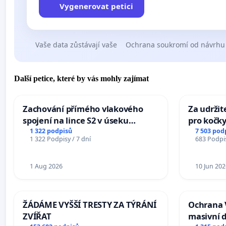
Vygenerovat petici
Vaše data zůstávají vaše
Ochrana soukromí od návrhu
Další petice, které by vás mohly zajímat
Zachování přímého vlakového
Za udržit
spojení na lince S2 v úseku
pro kočky
Ostrava – Bohumín – Karviná –
1 322 podpisů
7 503 pod
1 322 Podpisy / 7 dní
683 Podpis
Mosty u Jablunkova
1 Aug 2026
10 Jun 202
ŽÁDÁME VYŠŠÍ TRESTY ZA TÝRÁNÍ
Ochrana 
ZVÍŘAT
masivní 