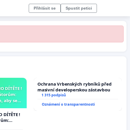
Přihlásit se
Spustit petici
Ochrana Vrbenských rybníků před
 DÍTĚTE !
masivní developerskou zástavbou
átorům:
1 315 podpisů
, aby se
Oznámení o transparentnosti
už nemohla
 DÍTĚTE !
rům:
by se