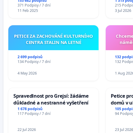
153 682 podpisů
1 315 pod
371 Podpisy / 7 dní
215 Podpis
11 Feb 2025
3 Jul 2026
PETICE ZA ZACHOVÁNÍ KULTURNÍHO
Chceme 
CENTRA STALIN NA LETNÉ
náměs
2 699 podpisů
132 podpi
134 Podpisy / 7 dní
132 Podpis
4 May 2026
1 Aug 202
Spravedlnost pro Grejsí: žádáme
Petice pr
důkladné a nestranné vyšetření
domů v ul
Pardubic
1 678 podpisů
105 podpi
117 Podpisy / 7 dní
94 Podpisy
22 Jul 2026
23 Jul 202