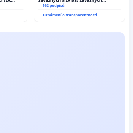
i tzv.
závažných a zvlášť závažných
 výkonů
trestných činů
162 podpisů
Oznámení o transparentnosti