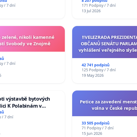
Studies at the Faculty of 
pisů
8 207 podpisů
y / 7 dní
171 Podpisy / 7 dní
Charles University
13 Jul 2026
zelené, nikoli kamenné
‼️VELEZRADA PREZIDENT
tí Svobody ve Znojmě
OBČANŮ SENÁTU PARLAM
vyhlášení veřejného slyše
144 jednacího řádu Senát
sů
na přijetí usnesení k podá
y / 7 dní
42 741 podpisů
žaloby na prezidenta r
125 Podpisy / 7 dní
6
19 May 2026
oti výstavbě bytových
Petice za zavedení mens
ici K Polabinám v
volna v České repub
ích
sů
 / 7 dní
33 505 podpisů
71 Podpisy / 7 dní
6
15 Jun 2026