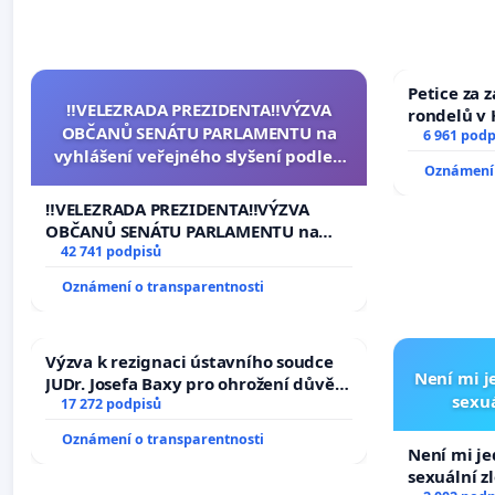
Petice za 
‼️VELEZRADA PREZIDENTA‼️VÝZVA
rondelů v 
OBČANŮ SENÁTU PARLAMENTU na
6 961 podp
vyhlášení veřejného slyšení podle §
Oznámení 
144 jednacího řádu Senátu k návrhu
na přijetí usnesení k podání ústavní
‼️VELEZRADA PREZIDENTA‼️VÝZVA
žaloby na prezidenta republiky
OBČANŮ SENÁTU PARLAMENTU na
vyhlášení veřejného slyšení podle §
42 741 podpisů
144 jednacího řádu Senátu k návrhu
Oznámení o transparentnosti
na přijetí usnesení k podání ústavní
žaloby na prezidenta republiky
Výzva k rezignaci ústavního soudce
Není mi je
JUDr. Josefa Baxy pro ohrožení důvěry
sexuá
ve spravedlivý proces
17 272 podpisů
Oznámení o transparentnosti
Není mi jed
sexuální z