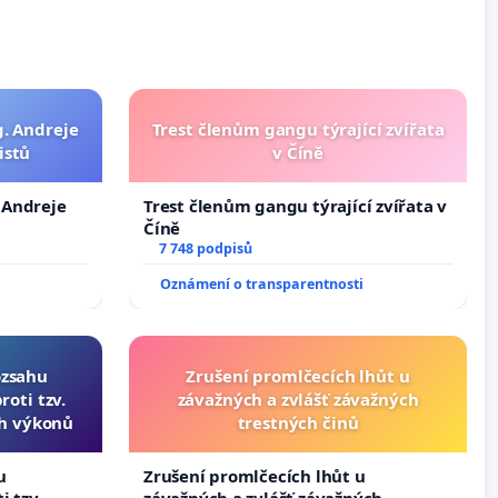
g. Andreje
Trest členům gangu týrající zvířata
istů
v Číně
. Andreje
Trest členům gangu týrající zvířata v
Číně
7 748 podpisů
Oznámení o transparentnosti
ozsahu
Zrušení promlčecích lhůt u
oti tzv.
závažných a zvlášť závažných
ch výkonů
trestných činů
u
Zrušení promlčecích lhůt u