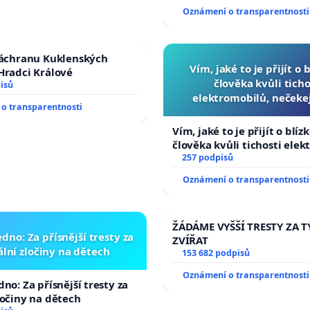
tragédie malé Viktorky už
Oznámení o transparentnosti
opakovat!
záchranu Kuklenských
Vím, jaké to je přijít o 
Hradci Králové
člověka kvůli ticho
isů
elektromobilů, nečeke
o transparentnosti
přibydou další, zaveďme 
auta!
Vím, jaké to je přijít o blíz
člověka kvůli tichosti elek
nečekejme, až přibydou dal
257 podpisů
zaveďme slyšitelná auta!
Oznámení o transparentnosti
ŽÁDÁME VYŠŠÍ TRESTY ZA 
dno: Za přísnější tresty za
ZVÍŘAT
lní zločiny na dětech
153 682 podpisů
Oznámení o transparentnosti
no: Za přísnější tresty za
ločiny na dětech