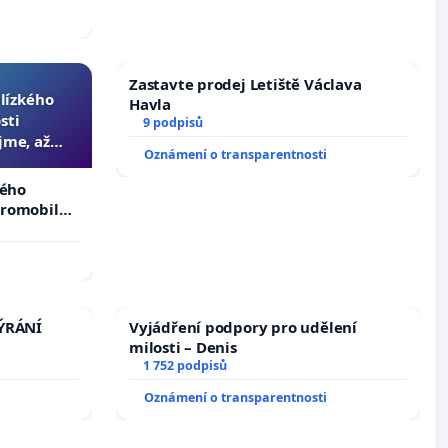
 nemohla
Zastavte prodej Letiště Václava
blízkého
Havla
sti
9 podpisů
jme, až
Oznámení o transparentnosti
slyšitelná
kého
tromobilů,
ší,
TÝRÁNÍ
Vyjádření podpory pro udělení
milosti – Denis
1 752 podpisů
Oznámení o transparentnosti