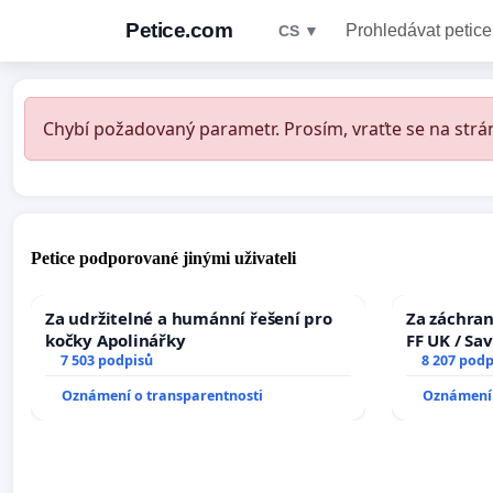
Petice.com
Prohledávat petice
CS ▼
Chybí požadovaný parametr. Prosím, vraťte se na strán
Petice podporované jinými uživateli
Za udržitelné a humánní řešení pro
Za záchran
kočky Apolinářky
FF UK / Sa
7 503 podpisů
the Faculty
8 207 podp
University
Oznámení o transparentnosti
Oznámení 