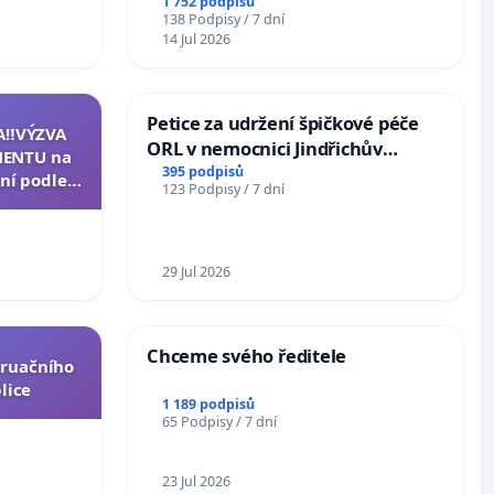
Arts,
1 752 podpisů
138 Podpisy / 7 dní
14 Jul 2026
Petice za udržení špičkové péče
A‼️VÝZVA
ORL v nemocnici Jindřichův
ENTU na
Hradec
395 podpisů
ní podle §
123 Podpisy / 7 dní
u k návrhu
ní ústavní
epubliky
29 Jul 2026
Chceme svého ředitele
truačního
lice
1 189 podpisů
65 Podpisy / 7 dní
23 Jul 2026