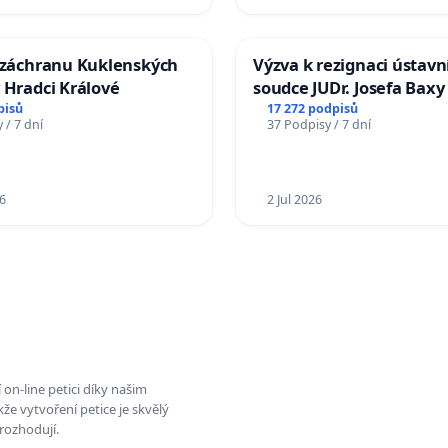
a záchranu Kuklenských
Výzva k rezignaci ústavn
 Hradci Králové
soudce JUDr. Josefa Baxy
ohrožení důvěry ve spra
pisů
17 272 podpisů
 / 7 dní
37 Podpisy / 7 dní
proces
6
2 Jul 2026
on-line petici díky našim
e vytvoření petice je skvělý
rozhodují.