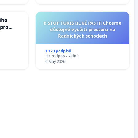
ího
‼️ STOP TURISTICKÉ PASTI! Chceme
 pro
důstojné využití prostoru na
vedlivý
Radnických schodech
1 173 podpisů
30 Podpisy / 7 dní
6 May 2026