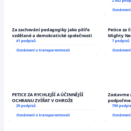
2 002 podp
Oznámení 
Za zachování pedagogiky jako pilíře
Petice za 
vzdělané a demokratické společnosti
Mighty Ne
41 podpisů
7 podpisů
Oznámení o transparentnosti
Oznámení 
PETICE ZA RYCHLEJŠÍ A ÚČINNĚJŠÍ
Zastavme z
OCHRANU ZVÍŘAT V OHROŽE
podpořme 
29 podpisů
790 podpi
Oznámení o transparentnosti
Oznámení 