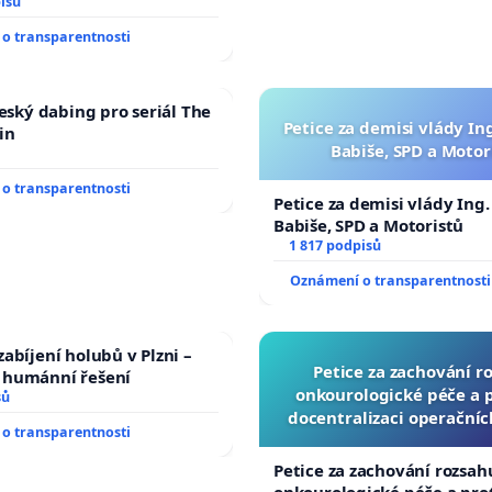
isů
o transparentnosti
český dabing pro seriál The
Petice za demisi vlády In
in
Babiše, SPD a Motor
o transparentnosti
Petice za demisi vlády Ing
Babiše, SPD a Motoristů
1 817 podpisů
Oznámení o transparentnosti
abíjení holubů v Plzni –
Petice za zachování r
humánní řešení
onkourologické péče a pr
sů
docentralizaci operační
o transparentnosti
Petice za zachování rozsah