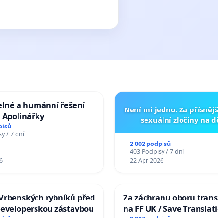
elné a humánní řešení
Není mi jedno: Za přísnějš
 Apolinářky
sexuální zločiny na 
pisů
y / 7 dní
2 002 podpisů
403 Podpisy / 7 dní
6
22 Apr 2026
Vrbenských rybníků před
Za záchranu oboru trans
developerskou zástavbou
na FF UK / Save Translat