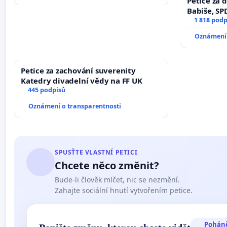
Petice za 
Babiše, SP
1 818 podp
Oznámení 
Petice za zachování suverenity
Katedry divadelní vědy na FF UK
445 podpisů
Oznámení o transparentnosti
SPUSŤTE VLASTNÍ PETICI
Chcete něco změnit?
Bude-li člověk mlčet, nic se nezmění.
Zahajte sociální hnutí vytvořením petice.
Pohán