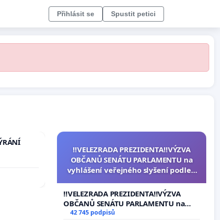
Přihlásit se
Spustit petici
TÝRÁNÍ
‼️VELEZRADA PREZIDENTA‼️VÝZVA
OBČANŮ SENÁTU PARLAMENTU na
vyhlášení veřejného slyšení podle §
144 jednacího řádu Senátu k návrhu
na přijetí usnesení k podání ústavní
‼️VELEZRADA PREZIDENTA‼️VÝZVA
žaloby na prezidenta republiky
OBČANŮ SENÁTU PARLAMENTU na
vyhlášení veřejného slyšení podle §
42 745 podpisů