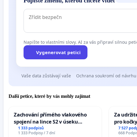
Popište změnu, kterou chcete vidět
Napište to vlastními slovy. AI za vás připraví silnou peti
Vygenerovat petici
Vaše data zůstávají vaše
Ochrana soukromí od návrhu
Další petice, které by vás mohly zajímat
Zachování přímého vlakového
Za udržit
spojení na lince S2 v úseku
pro kočky
Ostrava – Bohumín – Karviná –
1 333 podpisů
7 527 pod
1 333 Podpisy / 7 dní
668 Podpis
Mosty u Jablunkova