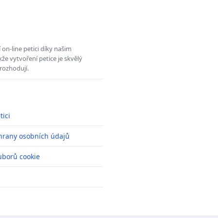
on-line petici díky našim
e vytvoření petice je skvělý
rozhodují.
tici
hrany osobních údajů
uborů cookie