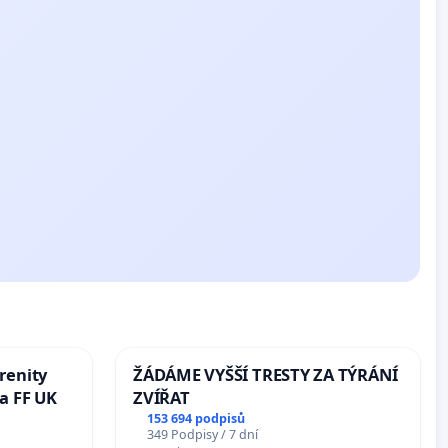
renity
ŽÁDÁME VYŠŠÍ TRESTY ZA TÝRÁNÍ
a FF UK
ZVÍŘAT
153 694 podpisů
349 Podpisy / 7 dní