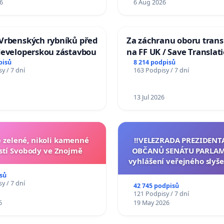
6
6 Aug 2026
Vrbenských rybníků před
Za záchranu oboru trans
developerskou zástavbou
na FF UK / Save Translat
Studies at the Faculty of 
pisů
8 214 podpisů
y / 7 dní
163 Podpisy / 7 dní
Charles University
13 Jul 2026
zelené, nikoli kamenné
‼️VELEZRADA PREZIDENT
tí Svobody ve Znojmě
OBČANŮ SENÁTU PARLAM
vyhlášení veřejného slyše
144 jednacího řádu Senát
sů
na přijetí usnesení k podá
y / 7 dní
42 745 podpisů
žaloby na prezidenta r
121 Podpisy / 7 dní
6
19 May 2026