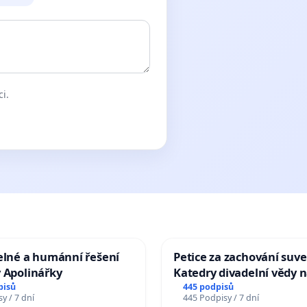
ci.
elné a humánní řešení
Petice za zachování suve
 Apolinářky
Katedry divadelní vědy n
pisů
445 podpisů
y / 7 dní
445 Podpisy / 7 dní