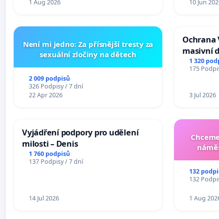
1 Aug 2026
10 Jun 202
Ochrana 
Není mi jedno: Za přísnější tresty za
masivní 
sexuální zločiny na dětech
1 320 pod
175 Podpis
2 009 podpisů
326 Podpisy / 7 dní
22 Apr 2026
3 Jul 2026
Vyjádření podpory pro udělení
Chceme 
milosti – Denis
náměs
1 760 podpisů
137 Podpisy / 7 dní
132 podpi
132 Podpis
14 Jul 2026
1 Aug 202