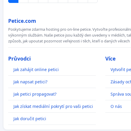
Petice.com
Poskytujeme zdarma hosting pro on-line petice. Vytvořte profesionální 
výkonným službám. Naše petice jsou každý den uvedeny v médiích, takž
způsob, jak upoutat pozornost veřejnosti i těch, kteří o daných věcech 
Průvodci
Více
Jak zahájit online petici
Vytvořit pe
Jak napsat petici?
Zásady oc
Jak petici propagovat?
Správa so
Jak získat mediální pokrytí pro vaši petici
O nás
Jak doručit petici