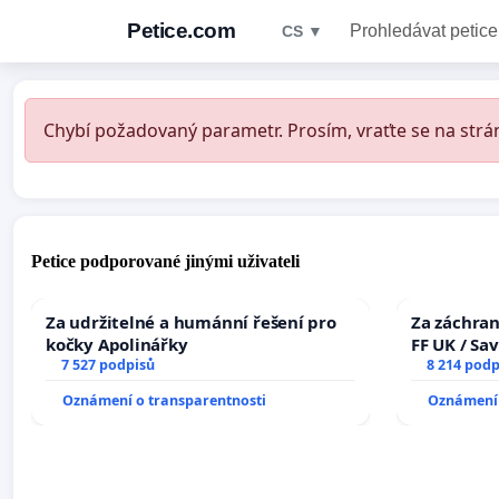
Petice.com
Prohledávat petice
CS ▼
Chybí požadovaný parametr. Prosím, vraťte se na strán
Petice podporované jinými uživateli
Za udržitelné a humánní řešení pro
Za záchran
kočky Apolinářky
FF UK / Sa
7 527 podpisů
the Faculty
8 214 podp
University
Oznámení o transparentnosti
Oznámení 