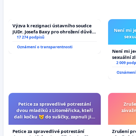
Výzva k rezignaci ústavního soudce
Není mi je
JUDr. Josefa Baxy pro ohrožení důvěry
sexuá
ve spravedlivý proces
17 274 podpisů
Oznámení o transparentnosti
Není mi jed
sexuální z
2 009 podp
Oznámení 
Petice za spravedlivé potrestání
Zruše
dvou mladíků z Litoměřicka, kteří
závažn
dali kočku 😿 do sušičky, zapnuli ji a
umírání zvířete natočili.
Petice za spravedlivé potrestání
Zrušení pr