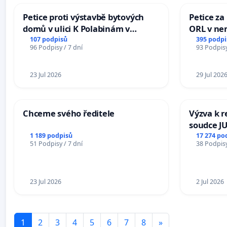
Petice proti výstavbě bytových
Petice za
domů v ulici K Polabinám v
ORL v nem
Pardubicích
Hradec
107 podpisů
395 podpi
96 Podpisy / 7 dní
93 Podpisy
23 Jul 2026
29 Jul 202
Chceme svého ředitele
Výzva k r
soudce JU
ohrožení 
1 189 podpisů
17 274 po
51 Podpisy / 7 dní
38 Podpisy
proces
23 Jul 2026
2 Jul 2026
1
2
3
4
5
6
7
8
»