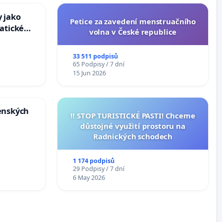
 jako
Petice za zavedení menstruačního
atické
volna v České republice
33 511 podpisů
65 Podpisy / 7 dní
15 Jun 2026
enských
‼️ STOP TURISTICKÉ PASTI! Chceme
důstojné využití prostoru na
Radnických schodech
1 174 podpisů
29 Podpisy / 7 dní
6 May 2026