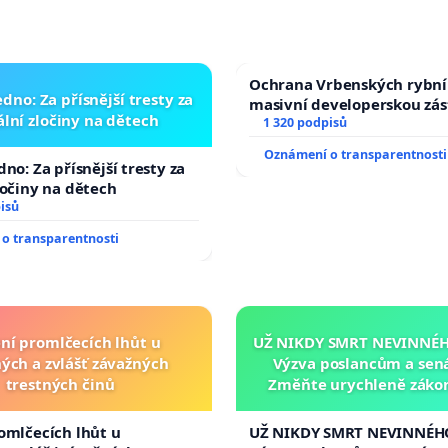
Ochrana Vrbenských rybní
dno: Za přísnější tresty za
masivní developerskou zá
lní zločiny na dětech
1 320 podpisů
Oznámení o transparentnosti
no: Za přísnější tresty za
ločiny na dětech
isů
o transparentnosti
ní promlčecích lhůt u
UŽ NIKDY SMRT NEVINNÉHO
ých a zvlášť závažných
Výzva poslancům a sen
trestných činů
Změňte urychleně zákon
tragédie malé Viktorky 
opakovat!
omlčecích lhůt u
UŽ NIKDY SMRT NEVINNÉHO