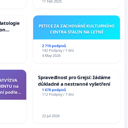
11 Feb 2025
latologie
PETICE ZA ZACHOVÁNÍ KULTURNÍHO
ion
CENTRA STALIN NA LETNÉ
Arts,
2 710 podpisů
142 Podpisy / 7 dní
4 May 2026
Spravedlnost pro Grejsí: žádáme
A‼️VÝZVA
důkladné a nestranné vyšetření
ENTU na
1 678 podpisů
ní podle §
112 Podpisy / 7 dní
u k návrhu
ní ústavní
epubliky
22 Jul 2026