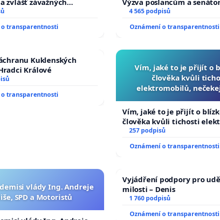
a zvlášť závažných
Výzva poslancům a senáto
činů
sů
Změňte urychleně zákon, a
4 565 podpisů
tragédie malé Viktorky už
o transparentnosti
Oznámení o transparentnosti
opakovat!
záchranu Kuklenských
Vím, jaké to je přijít o 
Hradci Králové
člověka kvůli ticho
isů
elektromobilů, nečeke
o transparentnosti
přibydou další, zaveďme 
auta!
Vím, jaké to je přijít o blíz
člověka kvůli tichosti elek
nečekejme, až přibydou dal
257 podpisů
zaveďme slyšitelná auta!
Oznámení o transparentnosti
Vyjádření podpory pro udě
 demisi vlády Ing. Andreje
milosti – Denis
iše, SPD a Motoristů
1 760 podpisů
Oznámení o transparentnosti