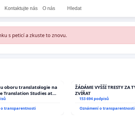
Kontaktujte nás
O nás
Hledat
ku s peticí a zkuste to znovu.
u oboru translatologie na
ŽÁDÁME VYŠŠÍ TRESTY ZA 
ve Translation Studies at
ZVÍŘAT
 of Arts, Charles
isů
153 694 podpisů
o transparentnosti
Oznámení o transparentnosti