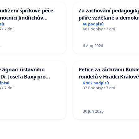
 udržení špičkové péče
Za zachování pedagogiky
ocnici Jindřichův
pilíře vzdělané a demokr
společnosti
sů
66 podpisů
 / 7 dní
66 Podpisy / 7 dní
6
6 Aug 2026
ezignaci ústavního
Petice za záchranu Kukl
Dr. Josefa Baxy pro
rondelů v Hradci Králové
důvěry ve spravedlivý
dpisů
6 962 podpisů
 / 7 dní
37 Podpisy / 7 dní
30 Jun 2026