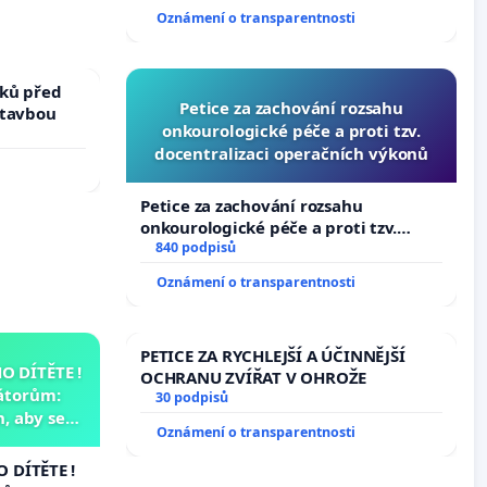
144 jednacího řádu Senátu k návrhu
Oznámení o transparentnosti
na přijetí usnesení k podání ústavní
žaloby na prezidenta republiky
ků před
Petice za zachování rozsahu
stavbou
onkourologické péče a proti tzv.
docentralizaci operačních výkonů
Petice za zachování rozsahu
onkourologické péče a proti tzv.
docentralizaci operačních výkonů
840 podpisů
Oznámení o transparentnosti
PETICE ZA RYCHLEJŠÍ A ÚČINNĚJŠÍ
 DÍTĚTE !
OCHRANU ZVÍŘAT V OHROŽE
átorům:
30 podpisů
, aby se
Oznámení o transparentnosti
už nemohla
 DÍTĚTE !