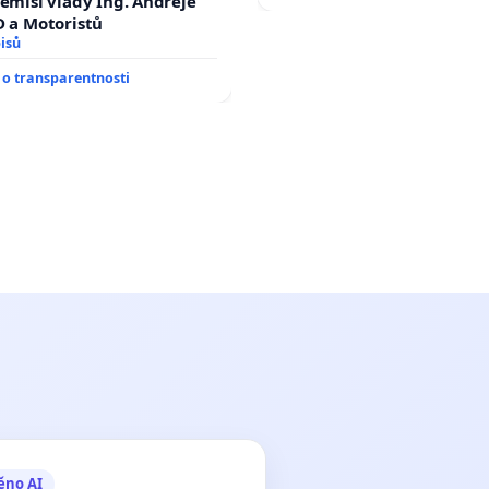
demisi vlády Ing. Andreje
D a Motoristů
isů
o transparentnosti
ěno AI