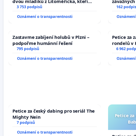
dvou mladíků z Litoměřicka, kteří
závažných 
dali kočku 😿 do sušičky, zapnuli ji a
3 753 podpisů
trestných 
162 podpi
umírání zvířete natočili.
Oznámení o transparentnosti
Oznámení 
Zastavme zabíjení holubů v Plzni –
Petice za 
podpořme humánní řešení
rondelů v 
795 podpisů
6 962 podp
Oznámení o transparentnosti
Oznámení 
Petice za český dabing pro seriál The
Petice za
Mighty Nein
Bab
7 podpisů
Oznámení o transparentnosti