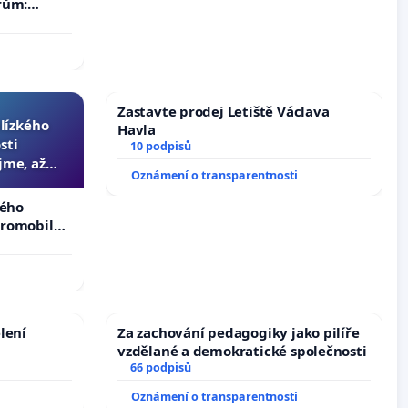
rům:
by se
 nemohla
Zastavte prodej Letiště Václava
blízkého
Havla
sti
10 podpisů
jme, až
Oznámení o transparentnosti
slyšitelná
kého
tromobilů,
ší,
lení
Za zachování pedagogiky jako pilíře
vzdělané a demokratické společnosti
66 podpisů
Oznámení o transparentnosti