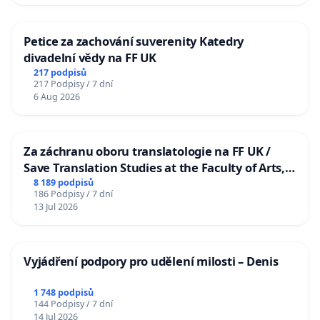
Petice za zachování suverenity Katedry
divadelní vědy na FF UK
217 podpisů
217 Podpisy / 7 dní
6 Aug 2026
Za záchranu oboru translatologie na FF UK /
Save Translation Studies at the Faculty of Arts,
Charles University
8 189 podpisů
186 Podpisy / 7 dní
13 Jul 2026
Vyjádření podpory pro udělení milosti – Denis
1 748 podpisů
144 Podpisy / 7 dní
14 Jul 2026