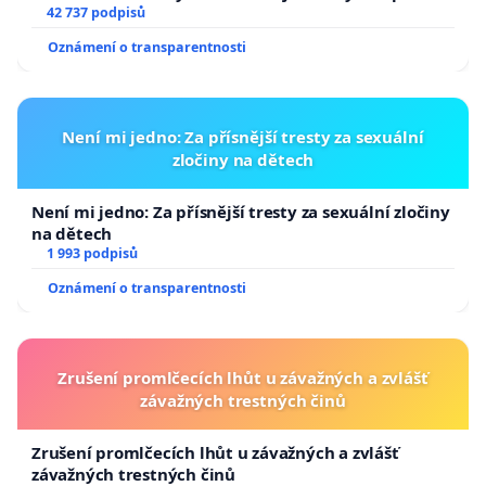
144 jednacího řádu Senátu k návrhu na přijetí
42 737 podpisů
usnesení k podání ústavní žaloby na prezidenta
Oznámení o transparentnosti
republiky
Není mi jedno: Za přísnější tresty za sexuální
zločiny na dětech
Není mi jedno: Za přísnější tresty za sexuální zločiny
na dětech
1 993 podpisů
Oznámení o transparentnosti
Zrušení promlčecích lhůt u závažných a zvlášť
závažných trestných činů
Zrušení promlčecích lhůt u závažných a zvlášť
závažných trestných činů