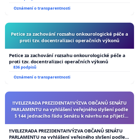
Oznámení o transparentnosti
Petice za zachování rozsahu onkourologické péče a
proti tzv. docentralizaci operačních výkonů
Petice za zachování rozsahu onkourologické péče a
proti tzv. docentralizaci operačních výkonů
836 podpisů
Oznámení o transparentnosti
‼️VELEZRADA PREZIDENTA‼️VÝZVA OBČANŮ SENÁTU
PARLAMENTU na vyhlášení veřejného slyšení podle
§ 144 jednacího řádu Senátu k návrhu na přijetí
usnesení k podání ústavní žaloby na prezidenta
republiky
‼️VELEZRADA PREZIDENTA‼️VÝZVA OBČANŮ SENÁTU
PARLAMENTU na vyhlášení veřejného slyšení podle §