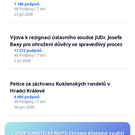
1 186 podpisů
68 Podpisy / 7 dní
23 Jul 2026
Výzva k rezignaci ústavního soudce JUDr. Josefa
Baxy pro ohrožení důvěry ve spravedlivý proces
17 272 podpisů
40 Podpisy / 7 dní
2 Jul 2026
Petice za záchranu Kuklenských rondelů v
Hradci Králové
6 960 podpisů
39 Podpisy / 7 dní
30 Jun 2026
‼️ STOP TURISTICKÉ PASTI! Chceme důstojné využití