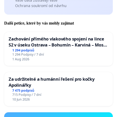
Vaše data zůstávají vaše
Ochrana soukromí od návrhu
Další petice, které by vás mohly zajímat
Zachování přímého vlakového spojení na lince
S2 v úseku Ostrava – Bohumín – Karviná – Mosty
u Jablunkova
1 294 podpisů
1 294 Podpisy / 7 dní
1 Aug 2026
Za udržitelné a humánní řešení pro kočky
Apolinářky
7 475 podpisů
715 Podpisy / 7 dní
10 Jun 2026