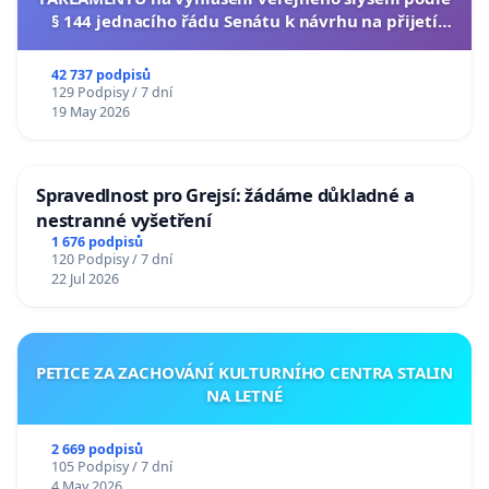
§ 144 jednacího řádu Senátu k návrhu na přijetí
usnesení k podání ústavní žaloby na prezidenta
republiky
42 737 podpisů
129 Podpisy / 7 dní
19 May 2026
Spravedlnost pro Grejsí: žádáme důkladné a
nestranné vyšetření
1 676 podpisů
120 Podpisy / 7 dní
22 Jul 2026
PETICE ZA ZACHOVÁNÍ KULTURNÍHO CENTRA STALIN
NA LETNÉ
2 669 podpisů
105 Podpisy / 7 dní
4 May 2026