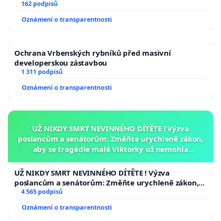
162 podpisů
Oznámení o transparentnosti
Ochrana Vrbenských rybníků před masivní
developerskou zástavbou
1 311 podpisů
Oznámení o transparentnosti
UŽ NIKDY SMRT NEVINNÉHO DÍTĚTE ! Výzva
poslancům a senátorům: Změňte urychleně zákon,
aby se tragédie malé Viktorky už nemohla
opakovat!
UŽ NIKDY SMRT NEVINNÉHO DÍTĚTE ! Výzva
poslancům a senátorům: Změňte urychleně zákon,
aby se tragédie malé Viktorky už nemohla opakovat!
4 565 podpisů
Oznámení o transparentnosti