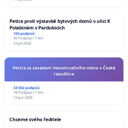
Petice proti výstavbě bytových domů v ulici K
Polabinám v Pardubicích
103 podpisů
92 Podpisy / 7 dní
23 Jul 2026
Petice za zavedení menstruačního volna v České
republice
33 502 podpisů
78 Podpisy / 7 dní
15 Jun 2026
Chceme svého ředitele