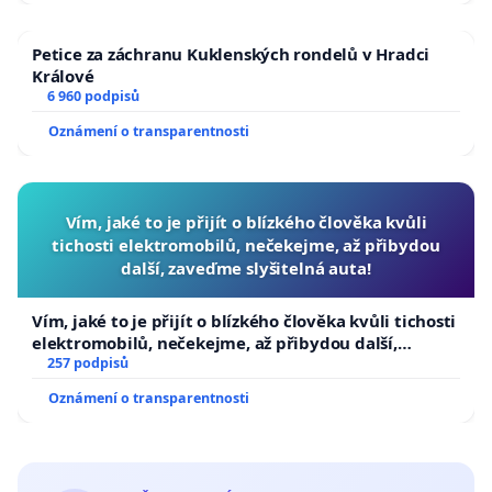
Petice za záchranu Kuklenských rondelů v Hradci
Králové
6 960 podpisů
Oznámení o transparentnosti
Vím, jaké to je přijít o blízkého člověka kvůli
tichosti elektromobilů, nečekejme, až přibydou
další, zaveďme slyšitelná auta!
Vím, jaké to je přijít o blízkého člověka kvůli tichosti
elektromobilů, nečekejme, až přibydou další,
zaveďme slyšitelná auta!
257 podpisů
Oznámení o transparentnosti