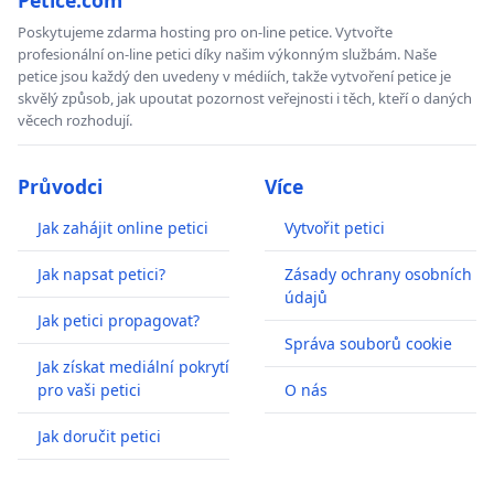
Poskytujeme zdarma hosting pro on-line petice. Vytvořte
profesionální on-line petici díky našim výkonným službám. Naše
petice jsou každý den uvedeny v médiích, takže vytvoření petice je
skvělý způsob, jak upoutat pozornost veřejnosti i těch, kteří o daných
věcech rozhodují.
Průvodci
Více
Jak zahájit online petici
Vytvořit petici
Jak napsat petici?
Zásady ochrany osobních
údajů
Jak petici propagovat?
Správa souborů cookie
Jak získat mediální pokrytí
pro vaši petici
O nás
Jak doručit petici