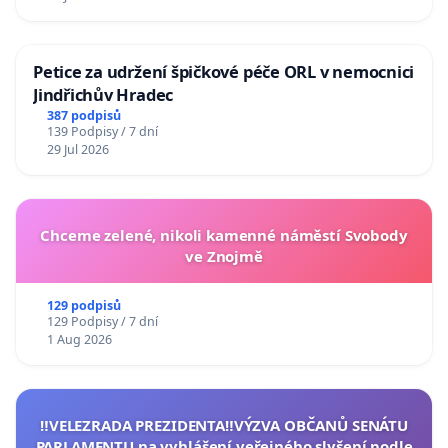
Petice za udržení špičkové péče ORL v nemocnici
Jindřichův Hradec
387 podpisů
139 Podpisy / 7 dní
29 Jul 2026
Chceme zelené, nikoli kamenné náměstí Svobody
ve Znojmě
129 podpisů
129 Podpisy / 7 dní
1 Aug 2026
‼️VELEZRADA PREZIDENTA‼️VÝZVA OBČANŮ SENÁTU
PARLAMENTU na vyhlášení veřejného slyšení podle