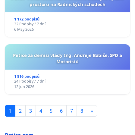
prostoru na Radnických schodech
1 172 podpisů
32 Podpisy / 7 dní
6 May 2026
Petice za demisi vlády Ing. Andreje Babiše, SPD a
Motoristů
1 816 podpisů
24 Podpisy / 7 dní
12 Jun 2026
1
2
3
4
5
6
7
8
»
Petice.com