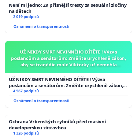
Není mi jedno: Za přísnější tresty za sexuální zločiny
na dětech
2 019 podpisů
Oznámení o transparentnosti
UŽ NIKDY SMRT NEVINNÉHO DÍTĚTE ! Výzva
poslancům a senátorům: Změňte urychleně zákon,
aby se tragédie malé Viktorky už nemohla
opakovat!
UŽ NIKDY SMRT NEVINNÉHO DÍTĚTE ! Výzva
poslancům a senátorům: Změňte urychleně zákon,
aby se tragédie malé Viktorky už nemohla opakovat!
4 567 podpisů
Oznámení o transparentnosti
Ochrana Vrbenských rybníků před masivní
developerskou zástavbou
1 326 podpisů