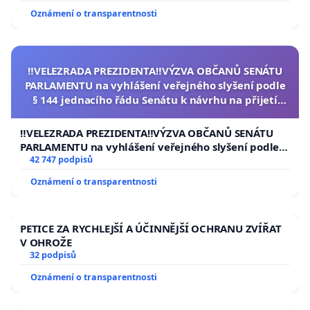
Oznámení o transparentnosti
‼️VELEZRADA PREZIDENTA‼️VÝZVA OBČANŮ SENÁTU
PARLAMENTU na vyhlášení veřejného slyšení podle
§ 144 jednacího řádu Senátu k návrhu na přijetí
usnesení k podání ústavní žaloby na prezidenta
republiky
‼️VELEZRADA PREZIDENTA‼️VÝZVA OBČANŮ SENÁTU
PARLAMENTU na vyhlášení veřejného slyšení podle §
144 jednacího řádu Senátu k návrhu na přijetí
42 747 podpisů
usnesení k podání ústavní žaloby na prezidenta
Oznámení o transparentnosti
republiky
PETICE ZA RYCHLEJŠÍ A ÚČINNĚJŠÍ OCHRANU ZVÍŘAT
V OHROŽE
32 podpisů
Oznámení o transparentnosti