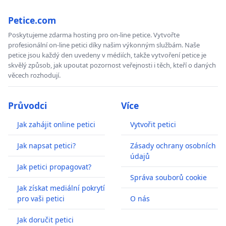
Petice.com
Poskytujeme zdarma hosting pro on-line petice. Vytvořte
profesionální on-line petici díky našim výkonným službám. Naše
petice jsou každý den uvedeny v médiích, takže vytvoření petice je
skvělý způsob, jak upoutat pozornost veřejnosti i těch, kteří o daných
věcech rozhodují.
Průvodci
Více
Jak zahájit online petici
Vytvořit petici
Jak napsat petici?
Zásady ochrany osobních
údajů
Jak petici propagovat?
Správa souborů cookie
Jak získat mediální pokrytí
pro vaši petici
O nás
Jak doručit petici