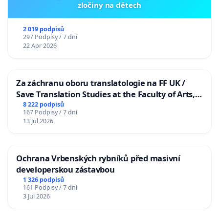
zločiny na dětech
2 019 podpisů
297 Podpisy / 7 dní
22 Apr 2026
Za záchranu oboru translatologie na FF UK /
Save Translation Studies at the Faculty of Arts,
Charles University
8 222 podpisů
167 Podpisy / 7 dní
13 Jul 2026
Ochrana Vrbenských rybníků před masivní
developerskou zástavbou
1 326 podpisů
161 Podpisy / 7 dní
3 Jul 2026