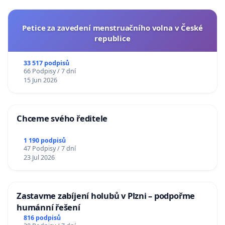
Petice za zavedení menstruačního volna v České
republice
33 517 podpisů
66 Podpisy / 7 dní
15 Jun 2026
Chceme svého ředitele
1 190 podpisů
47 Podpisy / 7 dní
23 Jul 2026
Zastavme zabíjení holubů v Plzni – podpořme
humánní řešení
816 podpisů