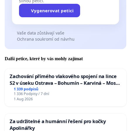
silnou petici.
Vygenerovat petici
Vaše data zůstávají vaše
Ochrana soukromí od návrhu
Další petice, které by vás mohly zajímat
Zachování přímého vlakového spojení na lince
S2 v úseku Ostrava – Bohumín – Karviná – Mosty
u Jablunkova
1 339 podpisů
1 336 Podpisy / 7 dní
1 Aug 2026
Za udržitelné a humánní řešení pro kočky
Apolinářky