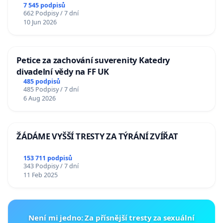
7 545 podpisů
662 Podpisy / 7 dní
10 Jun 2026
Petice za zachování suverenity Katedry
divadelní vědy na FF UK
485 podpisů
485 Podpisy / 7 dní
6 Aug 2026
ŽÁDÁME VYŠŠÍ TRESTY ZA TÝRÁNÍ ZVÍŘAT
153 711 podpisů
343 Podpisy / 7 dní
11 Feb 2025
Není mi jedno: Za přísnější tresty za sexuální