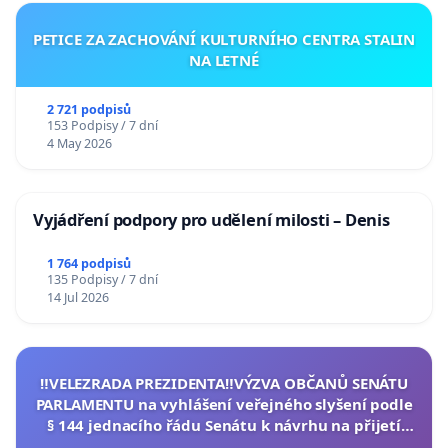
PETICE ZA ZACHOVÁNÍ KULTURNÍHO CENTRA STALIN
NA LETNÉ
2 721 podpisů
153 Podpisy / 7 dní
4 May 2026
Vyjádření podpory pro udělení milosti – Denis
1 764 podpisů
135 Podpisy / 7 dní
14 Jul 2026
‼️VELEZRADA PREZIDENTA‼️VÝZVA OBČANŮ SENÁTU
PARLAMENTU na vyhlášení veřejného slyšení podle
§ 144 jednacího řádu Senátu k návrhu na přijetí
usnesení k podání ústavní žaloby na prezidenta