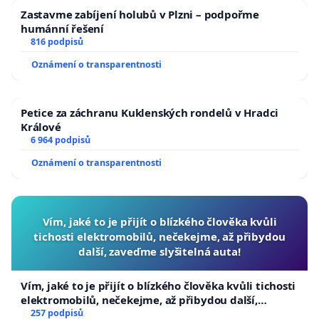
Zastavme zabíjení holubů v Plzni – podpořme
humánní řešení
816 podpisů
Oznámení o transparentnosti
Petice za záchranu Kuklenských rondelů v Hradci
Králové
6 964 podpisů
Oznámení o transparentnosti
Vím, jaké to je přijít o blízkého člověka kvůli
tichosti elektromobilů, nečekejme, až přibydou
další, zaveďme slyšitelná auta!
Vím, jaké to je přijít o blízkého člověka kvůli tichosti
elektromobilů, nečekejme, až přibydou další,
zaveďme slyšitelná auta!
257 podpisů