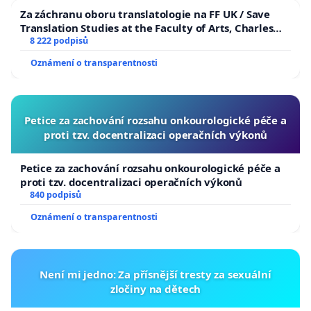
Za záchranu oboru translatologie na FF UK / Save
Translation Studies at the Faculty of Arts, Charles
University
8 222 podpisů
Oznámení o transparentnosti
Petice za zachování rozsahu onkourologické péče a
proti tzv. docentralizaci operačních výkonů
Petice za zachování rozsahu onkourologické péče a
proti tzv. docentralizaci operačních výkonů
840 podpisů
Oznámení o transparentnosti
Není mi jedno: Za přísnější tresty za sexuální
zločiny na dětech