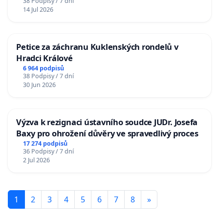
38 Podpisy / 7 dní
14 Jul 2026
Petice za záchranu Kuklenských rondelů v
Hradci Králové
6 964 podpisů
38 Podpisy / 7 dní
30 Jun 2026
Výzva k rezignaci ústavního soudce JUDr. Josefa
Baxy pro ohrožení důvěry ve spravedlivý proces
17 274 podpisů
36 Podpisy / 7 dní
2 Jul 2026
1
2
3
4
5
6
7
8
»