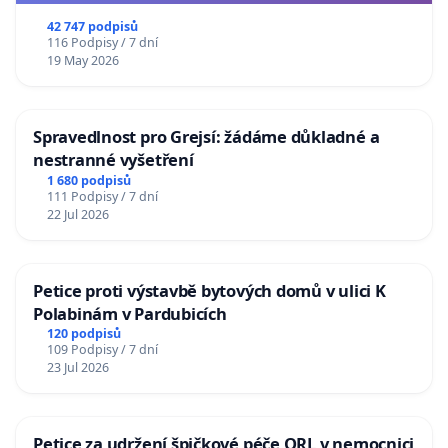
republiky
42 747 podpisů
116 Podpisy / 7 dní
19 May 2026
Spravedlnost pro Grejsí: žádáme důkladné a
nestranné vyšetření
1 680 podpisů
111 Podpisy / 7 dní
22 Jul 2026
Petice proti výstavbě bytových domů v ulici K
Polabinám v Pardubicích
120 podpisů
109 Podpisy / 7 dní
23 Jul 2026
Petice za udržení špičkové péče ORL v nemocnici