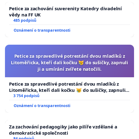
Petice za zachování suverenity Katedry divadelní
vědy na FF UK
485 podpisů
Oznámení o transparentnosti
Petice za spravedlivé potrestání dvou mladíků z
Litoměřicka, kteří dali kočku 😿 do sušičky, zapnuli
ji a umírání zvířete natočili.
Petice za spravedlivé potrestání dvou mladíků z
Litoměřicka, kteří dali kočku 😿 do sušičky, zapnuli ji
a umírání zvířete natočili.
3 754 podpisů
Oznámení o transparentnosti
Za zachování pedagogiky jako pilíře vzdělané a
demokratické společnosti
84 podpisů