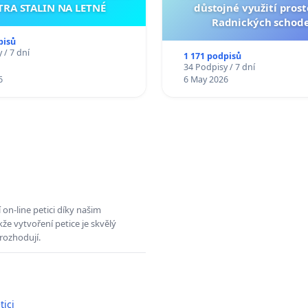
TRA STALIN NA LETNÉ
důstojné využití pros
Radnických schod
pisů
 / 7 dní
1 171 podpisů
34 Podpisy / 7 dní
6
6 May 2026
on-line petici díky našim
e vytvoření petice je skvělý
rozhodují.
tici