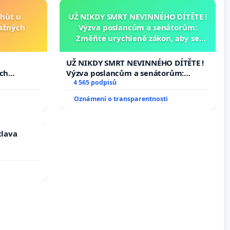
lhůt u
UŽ NIKDY SMRT NEVINNÉHO DÍTĚTE !
važných
Výzva poslancům a senátorům:
Změňte urychleně zákon, aby se
tragédie malé Viktorky už nemohla
opakovat!
u
UŽ NIKDY SMRT NEVINNÉHO DÍTĚTE !
ých
Výzva poslancům a senátorům:
Změňte urychleně zákon, aby se
4 565 podpisů
tragédie malé Viktorky už nemohla
Oznámení o transparentnosti
opakovat!
clava