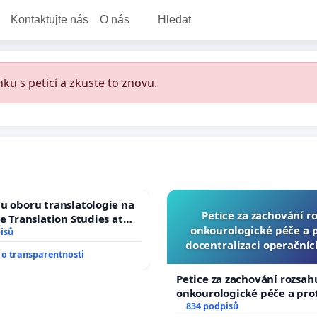
Kontaktujte nás
O nás
Hledat
ku s peticí a zkuste to znovu.
u oboru translatologie na
Petice za zachování r
ve Translation Studies at
onkourologické péče a pr
 of Arts, Charles
isů
docentralizaci operační
o transparentnosti
Petice za zachování rozsah
onkourologické péče a prot
docentralizaci operačních
834 podpisů