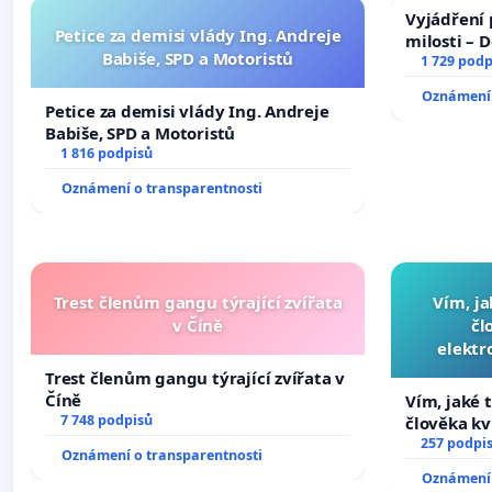
Vyjádření 
Petice za demisi vlády Ing. Andreje
milosti – 
Babiše, SPD a Motoristů
1 729 podp
Oznámení 
Petice za demisi vlády Ing. Andreje
Babiše, SPD a Motoristů
1 816 podpisů
Oznámení o transparentnosti
Trest členům gangu týrající zvířata
Vím, ja
v Číně
čl
elektr
přibydou 
Trest členům gangu týrající zvířata v
Číně
Vím, jaké t
7 748 podpisů
člověka kv
nečekejme,
257 podpi
Oznámení o transparentnosti
zaveďme sl
Oznámení 