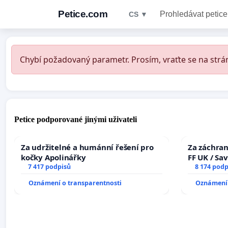
Petice.com
Prohledávat petice
CS ▼
Chybí požadovaný parametr. Prosím, vraťte se na strán
Petice podporované jinými uživateli
Za udržitelné a humánní řešení pro
Za záchran
kočky Apolinářky
FF UK / Sa
7 417 podpisů
the Faculty
8 174 podp
University
Oznámení o transparentnosti
Oznámení 