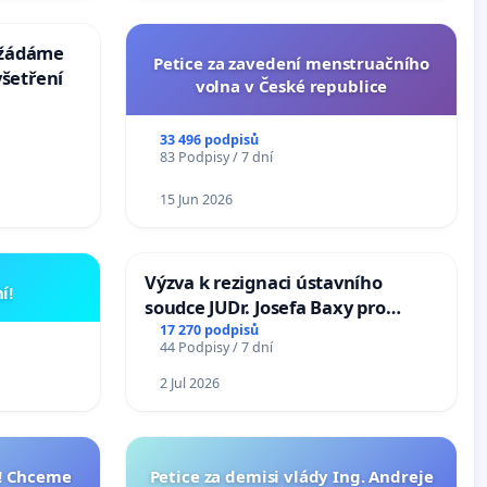
: žádáme
Petice za zavedení menstruačního
šetření
volna v České republice
33 496 podpisů
83 Podpisy / 7 dní
15 Jun 2026
Výzva k rezignaci ústavního
í!
soudce JUDr. Josefa Baxy pro
ohrožení důvěry ve spravedlivý
17 270 podpisů
44 Podpisy / 7 dní
proces
2 Jul 2026
I! Chceme
Petice za demisi vlády Ing. Andreje