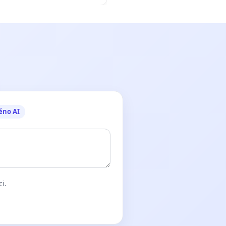
ěno AI
ci.