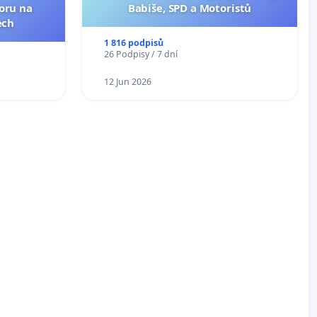
toru na
Babiše, SPD a Motoristů
ech
1 816 podpisů
26 Podpisy / 7 dní
12 Jun 2026