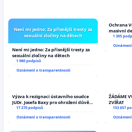
Ochrana V
Není mi jedno: Za přísnější tresty za
masivní d
sexuální zločiny na dětech
1 305 podp
Oznámení 
Není mi jedno: Za přísnější tresty za
sexuální zločiny na dětech
1 980 podpisů
Oznámení o transparentnosti
Výzva k rezignaci ústavního soudce
ŽÁDÁME VY
JUDr. Josefa Baxy pro ohrožení důvěry
ZVÍŘAT
ve spravedlivý proces
17 270 podpisů
153 657 p
Oznámení o transparentnosti
Oznámení 