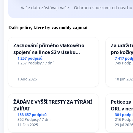
Vaše data zůstávají vaše
Ochrana soukromí od návrhu
Další petice, které by vás mohly zajímat
Zachování přímého vlakového
Za udržit
spojení na lince S2 v úseku
pro kočky
Ostrava – Bohumín – Karviná –
1 257 podpisů
7 417 pod
1 257 Podpisy / 7 dní
749 Podpis
Mosty u Jablunkova
1 Aug 2026
10 Jun 202
ŽÁDÁME VYŠŠÍ TRESTY ZA TÝRÁNÍ
Petice za
ZVÍŘAT
ORL v nem
Hradec
153 657 podpisů
381 podpi
362 Podpisy / 7 dní
216 Podpis
11 Feb 2025
29 Jul 202