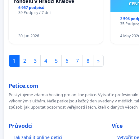
rondelů v Hradci Králové
CEN
6 957 podpisů
39 Podpisy / 7 dní
2 596 pod
35 Podpisy
30 Jun 2026
4 May 202
1
2
3
4
5
6
7
8
»
Petice.com
Poskytujeme zdarma hosting pro on-line petice. Vytvořte profesionální 
výkonným službám. Naše petice jsou každý den uvedeny v médiích, takž
způsob, jak upoutat pozornost veřejnosti i těch, kteří o daných věcech 
Průvodci
Více
Jak zahájit online petici
Vytvořit pe