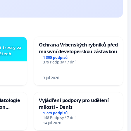
Ochrana Vrbenských rybníků před
í tresty za
masivní developerskou zástavbou
dětech
1 305 podpisů
379 Podpisy / 7 dní
3 Jul 2026
latologie
Vyjádření podpory pro udělení
ion
milosti – Denis
Arts,
1 729 podpisů
148 Podpisy / 7 dní
14 Jul 2026