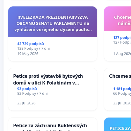
‼️VELEZRADA PREZIDENTA‼️VÝZVA
Chceme 
OBČANŮ SENÁTU PARLAMENTU na
náměs
vyhlášení veřejného slyšení podle §
144 jednacího řádu Senátu k návrhu
127 podpi
na přijetí usnesení k podání ústavní
127 Podpis
42 729 podpisů
žaloby na prezidenta republiky
138 Podpisy / 7 dní
19 May 2026
1 Aug 202
Petice proti výstavbě bytových
Chceme s
domů v ulici K Polabinám v
Pardubicích
93 podpisů
1 181 pod
82 Podpisy / 7 dní
66 Podpisy
23 Jul 2026
23 Jul 202
Petice za záchranu Kuklenských
PETICE Z