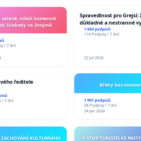
Spravedlnost pro Grejsí
zelené, nikoli kamenné
důkladné a nestranné vy
tí Svobody ve Znojmě
1 664 podpisů
114 Podpisy / 7 dní
sů
y / 7 dní
6
22 Jul 2026
vého ředitele
Břehy bez omezen
pisů
1 991 podpisů
 / 7 dní
58 Podpisy / 7 dní
6
24 Jan 2024
A ZACHOVÁNÍ KULTURNÍHO
‼️ STOP TURISTICKÉ PAST