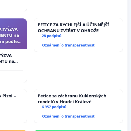
PETICE ZA RYCHLEJŠÍ A ÚČINNĚJŠÍ
A‼️VÝZVA
OCHRANU ZVÍŘAT V OHROŽE
ENTU na
28 podpisů
ní podle §
Oznámení o transparentnosti
u k návrhu
ní ústavní
VÝZVA
epubliky
NTU na
í podle §
 k návrhu
ní ústavní
bliky
 Plzni –
Petice za záchranu Kuklenských
rondelů v Hradci Králové
6 957 podpisů
Oznámení o transparentnosti