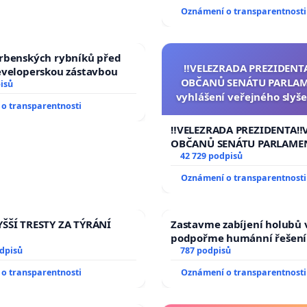
Oznámení o transparentnosti
rbenských rybníků před
‼️VELEZRADA PREZIDENT
eveloperskou zástavbou
OBČANŮ SENÁTU PARLAM
isů
vyhlášení veřejného slyše
o transparentnosti
144 jednacího řádu Senát
na přijetí usnesení k podá
‼️VELEZRADA PREZIDENTA‼️
žaloby na prezidenta r
OBČANŮ SENÁTU PARLAME
vyhlášení veřejného slyšen
42 729 podpisů
144 jednacího řádu Senátu
Oznámení o transparentnosti
na přijetí usnesení k podá
žaloby na prezidenta repu
ŠŠÍ TRESTY ZA TÝRÁNÍ
Zastavme zabíjení holubů v
podpořme humánní řešení
odpisů
787 podpisů
o transparentnosti
Oznámení o transparentnosti