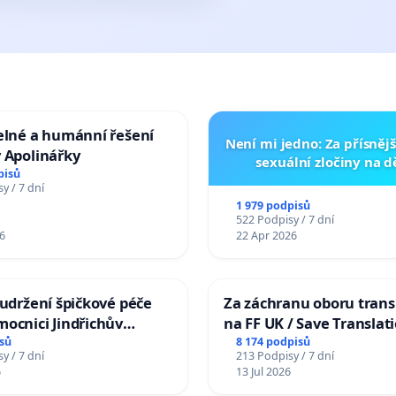
elné a humánní řešení
Není mi jedno: Za přísnějš
 Apolinářky
sexuální zločiny na 
pisů
y / 7 dní
1 979 podpisů
522 Podpisy / 7 dní
6
22 Apr 2026
 udržení špičkové péče
Za záchranu oboru trans
ocnici Jindřichův
na FF UK / Save Translat
Studies at the Faculty of 
sů
8 174 podpisů
y / 7 dní
213 Podpisy / 7 dní
Charles University
6
13 Jul 2026