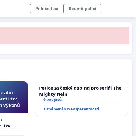
Přihlásit se
Spustit petici
Petice za český dabing pro seriál The
ozsahu
Mighty Nein
oti tzv.
6 podpisů
ch výkonů
Oznámení o transparentnosti
u
i tzv.
 výkonů