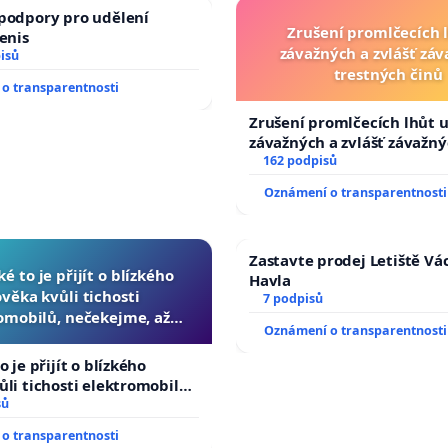
podpory pro udělení
Zrušení promlčecích 
Denis
závažných a zvlášť zá
isů
trestných činů
o transparentnosti
Zrušení promlčecích lhůt 
závažných a zvlášť závažn
trestných činů
162 podpisů
Oznámení o transparentnosti
Zastavte prodej Letiště Vá
ké to je přijít o blízkého
Havla
ověka kvůli tichosti
7 podpisů
omobilů, nečekejme, až
Oznámení o transparentnosti
další, zaveďme slyšitelná
auta!
o je přijít o blízkého
ůli tichosti elektromobilů,
 až přibydou další,
sů
yšitelná auta!
o transparentnosti