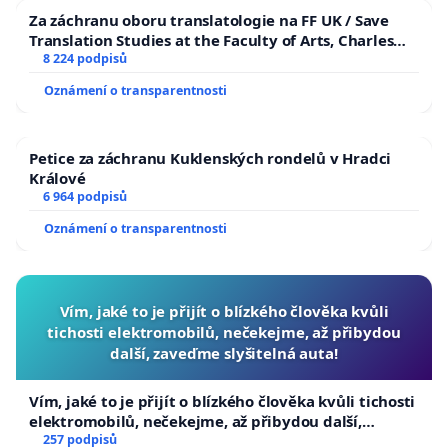
Za záchranu oboru translatologie na FF UK / Save
Translation Studies at the Faculty of Arts, Charles
University
8 224 podpisů
Oznámení o transparentnosti
Petice za záchranu Kuklenských rondelů v Hradci
Králové
6 964 podpisů
Oznámení o transparentnosti
Vím, jaké to je přijít o blízkého člověka kvůli
tichosti elektromobilů, nečekejme, až přibydou
další, zaveďme slyšitelná auta!
Vím, jaké to je přijít o blízkého člověka kvůli tichosti
elektromobilů, nečekejme, až přibydou další,
zaveďme slyšitelná auta!
257 podpisů