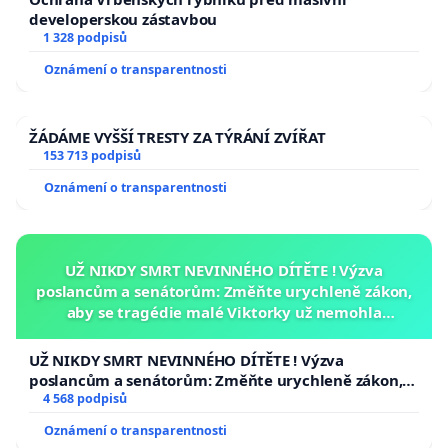
developerskou zástavbou
1 328 podpisů
Oznámení o transparentnosti
ŽÁDÁME VYŠŠÍ TRESTY ZA TÝRÁNÍ ZVÍŘAT
153 713 podpisů
Oznámení o transparentnosti
UŽ NIKDY SMRT NEVINNÉHO DÍTĚTE ! Výzva
poslancům a senátorům: Změňte urychleně zákon,
aby se tragédie malé Viktorky už nemohla
opakovat!
UŽ NIKDY SMRT NEVINNÉHO DÍTĚTE ! Výzva
poslancům a senátorům: Změňte urychleně zákon,
aby se tragédie malé Viktorky už nemohla opakovat!
4 568 podpisů
Oznámení o transparentnosti