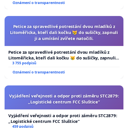
Oznámení o transparentnosti
Petice za spravedlivé potrestání dvou mladíků z
Litoměřicka, kteří dali kočku 😿 do sušičky, zapnuli
ji a umírání zvířete natočili.
Petice za spravedlivé potrestání dvou mladíků z
Litoměřicka, kteří dali kočku 😿 do sušičky, zapnuli ji
a umírání zvířete natočili.
3 755 podpisů
Oznámení o transparentnosti
Vyjádření veřejnosti a odpor proti záměru STC2879:
„Logistické centrum FCC Sluštice“
Vyjádření veřejnosti a odpor proti záměru STC2879:
„Logistické centrum FCC Sluštice“
459 podpisů