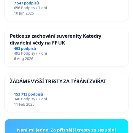
7 547 podpisů
656 Podpisy / 7 dní
10 Jun 2026
Petice za zachování suverenity Katedry
divadelní vědy na FF UK
493 podpisů
493 Podpisy / 7 dní
6 Aug 2026
ŽÁDÁME VYŠŠÍ TRESTY ZA TÝRÁNÍ ZVÍŘAT
153 713 podpisů
340 Podpisy / 7 dní
11 Feb 2025
Není mi jedno: Za přísnější tresty za sexuální