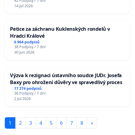
42 Podpisy / 7 dní
14 Jul 2026
Petice za záchranu Kuklenských rondelů v
Hradci Králové
6 964 podpisů
38 Podpisy / 7 dní
30 Jun 2026
Výzva k rezignaci ústavního soudce JUDr. Josefa
Baxy pro ohrožení důvěry ve spravedlivý proces
17 274 podpisů
36 Podpisy / 7 dní
2 Jul 2026
1
2
3
4
5
6
7
8
»