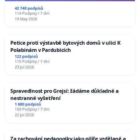
republiky
42 749 podpisů
114 Podpisy / 7 dní
19 May 2026
Petice proti výstavbě bytových domů v ulici K
Polabinám v Pardubicích
122 podpisů
110 Podpisy / 7 dní
23 Jul 2026
Spravedlnost pro Grejsí: žádáme důkladné a
nestranné vyšetření
1 680 podpisů
109 Podpisy / 7 dní
22 Jul 2026
Za zachování pedagogiky jako pilíře vzdělané a