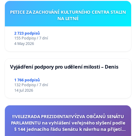
PETICE ZA ZACHOVÁNÍ KULTURNÍHO CENTRA STALIN
NA LETNÉ
2 723 podpisů
155 Podpisy / 7 dní
4 May 2026
Vyjádření podpory pro udělení milosti – Denis
1 766 podpisů
132 Podpisy / 7 dní
14 Jul 2026
‼️VELEZRADA PREZIDENTA‼️VÝZVA OBČANŮ SENÁTU
PARLAMENTU na vyhlášení veřejného slyšení podle
§ 144 jednacího řádu Senátu k návrhu na přijetí
usnesení k podání ústavní žaloby na prezidenta