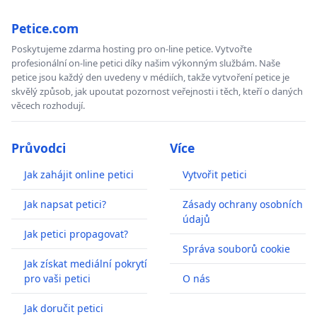
Petice.com
Poskytujeme zdarma hosting pro on-line petice. Vytvořte
profesionální on-line petici díky našim výkonným službám. Naše
petice jsou každý den uvedeny v médiích, takže vytvoření petice je
skvělý způsob, jak upoutat pozornost veřejnosti i těch, kteří o daných
věcech rozhodují.
Průvodci
Více
Jak zahájit online petici
Vytvořit petici
Jak napsat petici?
Zásady ochrany osobních
údajů
Jak petici propagovat?
Správa souborů cookie
Jak získat mediální pokrytí
pro vaši petici
O nás
Jak doručit petici