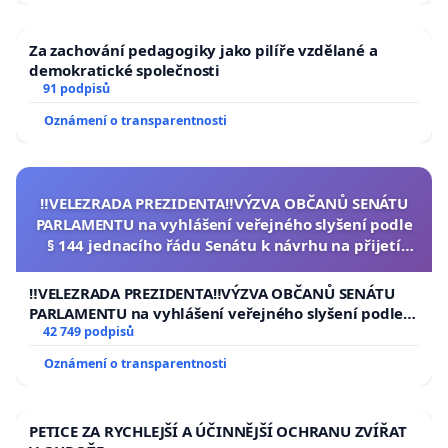
Za zachování pedagogiky jako pilíře vzdělané a
demokratické společnosti
91 podpisů
Oznámení o transparentnosti
‼️VELEZRADA PREZIDENTA‼️VÝZVA OBČANŮ SENÁTU
PARLAMENTU na vyhlášení veřejného slyšení podle
§ 144 jednacího řádu Senátu k návrhu na přijetí
usnesení k podání ústavní žaloby na prezidenta
republiky
‼️VELEZRADA PREZIDENTA‼️VÝZVA OBČANŮ SENÁTU
PARLAMENTU na vyhlášení veřejného slyšení podle §
144 jednacího řádu Senátu k návrhu na přijetí
42 749 podpisů
usnesení k podání ústavní žaloby na prezidenta
Oznámení o transparentnosti
republiky
PETICE ZA RYCHLEJŠÍ A ÚČINNĚJŠÍ OCHRANU ZVÍŘAT