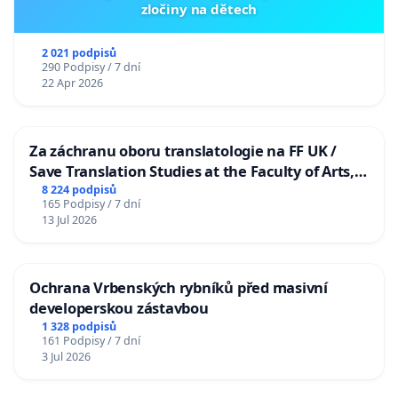
zločiny na dětech
2 021 podpisů
290 Podpisy / 7 dní
22 Apr 2026
Za záchranu oboru translatologie na FF UK /
Save Translation Studies at the Faculty of Arts,
Charles University
8 224 podpisů
165 Podpisy / 7 dní
13 Jul 2026
Ochrana Vrbenských rybníků před masivní
developerskou zástavbou
1 328 podpisů
161 Podpisy / 7 dní
3 Jul 2026