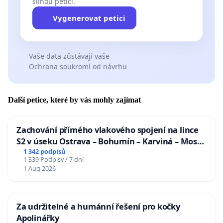
silnou petici.
Vygenerovat petici
Vaše data zůstávají vaše
Ochrana soukromí od návrhu
Další petice, které by vás mohly zajímat
Zachování přímého vlakového spojení na lince
S2 v úseku Ostrava – Bohumín – Karviná – Mosty
u Jablunkova
1 342 podpisů
1 339 Podpisy / 7 dní
1 Aug 2026
Za udržitelné a humánní řešení pro kočky
Apolinářky