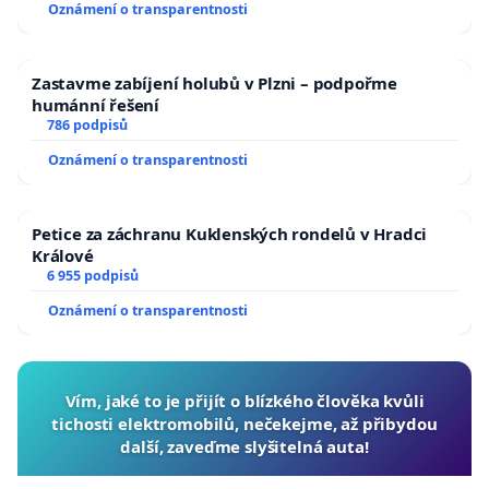
Oznámení o transparentnosti
Zastavme zabíjení holubů v Plzni – podpořme
humánní řešení
786 podpisů
Oznámení o transparentnosti
Petice za záchranu Kuklenských rondelů v Hradci
Králové
6 955 podpisů
Oznámení o transparentnosti
Vím, jaké to je přijít o blízkého člověka kvůli
tichosti elektromobilů, nečekejme, až přibydou
další, zaveďme slyšitelná auta!