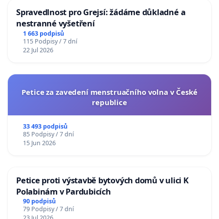
Spravedlnost pro Grejsí: žádáme důkladné a
nestranné vyšetření
1 663 podpisů
115 Podpisy / 7 dní
22 Jul 2026
Petice za zavedení menstruačního volna v České
republice
33 493 podpisů
85 Podpisy / 7 dní
15 Jun 2026
Petice proti výstavbě bytových domů v ulici K
Polabinám v Pardubicích
90 podpisů
79 Podpisy / 7 dní
23 Jul 2026