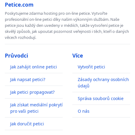
Petice.com
Poskytujeme zdarma hosting pro on-line petice. Vytvořte
profesionální on-line petici díky našim výkonným službám. Naše
petice jsou každý den uvedeny v médiích, takže vytvoření petice je
skvělý způsob, jak upoutat pozornost veřejnosti i těch, kteří o daných
věcech rozhodují.
Průvodci
Více
Jak zahájit online petici
Vytvořit petici
Jak napsat petici?
Zásady ochrany osobních
údajů
Jak petici propagovat?
Správa souborů cookie
Jak získat mediální pokrytí
pro vaši petici
O nás
Jak doručit petici