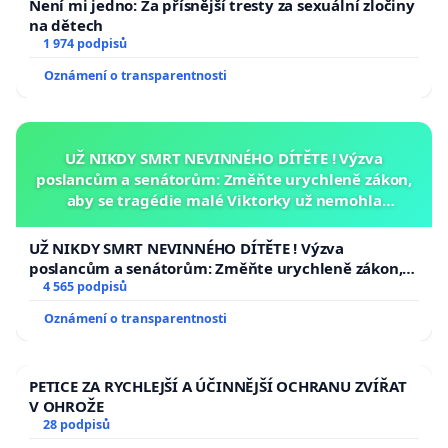
Není mi jedno: Za přísnější tresty za sexuální zločiny
na dětech
1 974 podpisů
Oznámení o transparentnosti
UŽ NIKDY SMRT NEVINNÉHO DÍTĚTE ! Výzva
poslancům a senátorům: Změňte urychleně zákon,
aby se tragédie malé Viktorky už nemohla
opakovat!
UŽ NIKDY SMRT NEVINNÉHO DÍTĚTE ! Výzva
poslancům a senátorům: Změňte urychleně zákon,
aby se tragédie malé Viktorky už nemohla opakovat!
4 565 podpisů
Oznámení o transparentnosti
PETICE ZA RYCHLEJŠÍ A ÚČINNĚJŠÍ OCHRANU ZVÍŘAT
V OHROŽE
28 podpisů