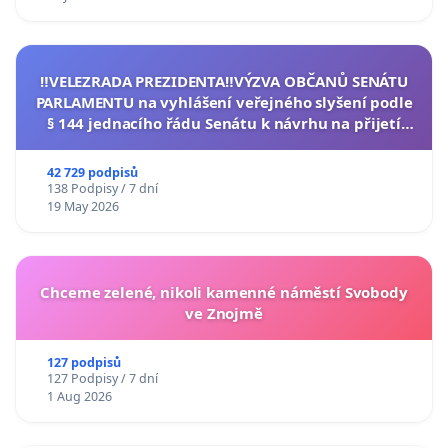
‼️VELEZRADA PREZIDENTA‼️VÝZVA OBČANŮ SENÁTU
PARLAMENTU na vyhlášení veřejného slyšení podle
§ 144 jednacího řádu Senátu k návrhu na přijetí
usnesení k podání ústavní žaloby na prezidenta
republiky
42 729 podpisů
138 Podpisy / 7 dní
19 May 2026
Chceme zelené, nikoli kamenné náměstí Svobody
ve Znojmě
127 podpisů
127 Podpisy / 7 dní
1 Aug 2026