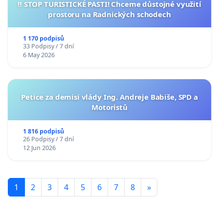
‼️ STOP TURISTICKÉ PASTI! Chceme důstojné využití
prostoru na Radnických schodech
1 170 podpisů
33 Podpisy / 7 dní
6 May 2026
Petice za demisi vlády Ing. Andreje Babiše, SPD a
Motoristů
1 816 podpisů
26 Podpisy / 7 dní
12 Jun 2026
1
2
3
4
5
6
7
8
»