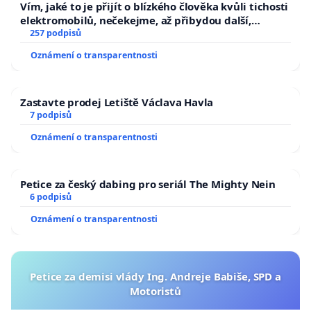
Vím, jaké to je přijít o blízkého člověka kvůli tichosti
elektromobilů, nečekejme, až přibydou další,
zaveďme slyšitelná auta!
257 podpisů
Oznámení o transparentnosti
Zastavte prodej Letiště Václava Havla
7 podpisů
Oznámení o transparentnosti
Petice za český dabing pro seriál The Mighty Nein
6 podpisů
Oznámení o transparentnosti
Petice za demisi vlády Ing. Andreje Babiše, SPD a
Motoristů