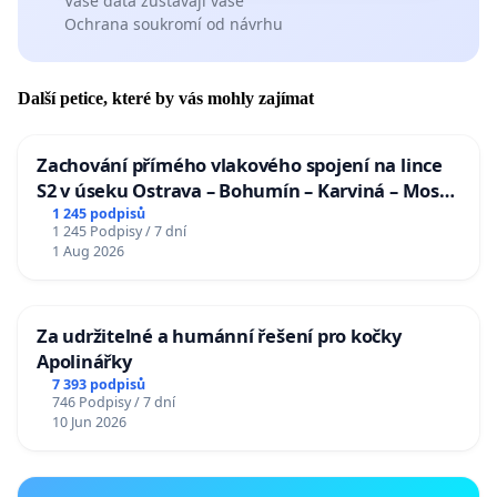
Vaše data zůstávají vaše
Ochrana soukromí od návrhu
Další petice, které by vás mohly zajímat
Zachování přímého vlakového spojení na lince
S2 v úseku Ostrava – Bohumín – Karviná – Mosty
u Jablunkova
1 245 podpisů
1 245 Podpisy / 7 dní
1 Aug 2026
Za udržitelné a humánní řešení pro kočky
Apolinářky
7 393 podpisů
746 Podpisy / 7 dní
10 Jun 2026