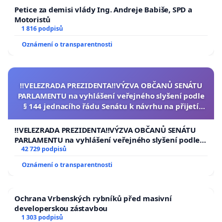
Petice za demisi vlády Ing. Andreje Babiše, SPD a
Motoristů
1 816 podpisů
Oznámení o transparentnosti
‼️VELEZRADA PREZIDENTA‼️VÝZVA OBČANŮ SENÁTU
PARLAMENTU na vyhlášení veřejného slyšení podle
§ 144 jednacího řádu Senátu k návrhu na přijetí
usnesení k podání ústavní žaloby na prezidenta
republiky
‼️VELEZRADA PREZIDENTA‼️VÝZVA OBČANŮ SENÁTU
PARLAMENTU na vyhlášení veřejného slyšení podle §
144 jednacího řádu Senátu k návrhu na přijetí
42 729 podpisů
usnesení k podání ústavní žaloby na prezidenta
Oznámení o transparentnosti
republiky
Ochrana Vrbenských rybníků před masivní
developerskou zástavbou
1 303 podpisů