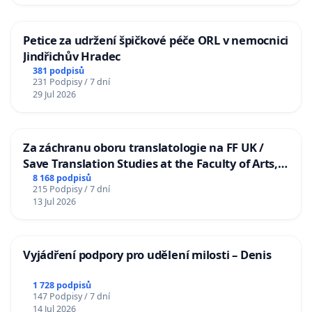
Petice za udržení špičkové péče ORL v nemocnici
Jindřichův Hradec
381 podpisů
231 Podpisy / 7 dní
29 Jul 2026
Za záchranu oboru translatologie na FF UK /
Save Translation Studies at the Faculty of Arts,
Charles University
8 168 podpisů
215 Podpisy / 7 dní
13 Jul 2026
Vyjádření podpory pro udělení milosti – Denis
1 728 podpisů
147 Podpisy / 7 dní
14 Jul 2026