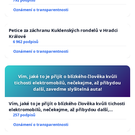
792 podpisů
Oznámení o transparentnosti
Petice za záchranu Kuklenských rondelů v Hradci
Králové
6 962 podpisů
Oznámení o transparentnosti
Vím, jaké to je přijít o blízkého člověka kvůli
tichosti elektromobilů, nečekejme, až přibydou
další, zaveďme slyšitelná auta!
Vím, jaké to je přijít o blízkého člověka kvůli tichosti
elektromobilů, nečekejme, až přibydou další,
zaveďme slyšitelná auta!
257 podpisů
Oznámení o transparentnosti