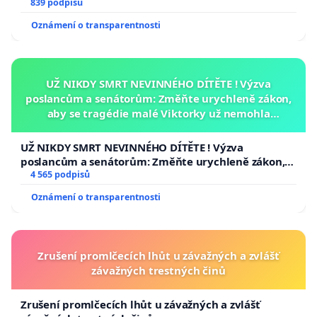
839 podpisů
Oznámení o transparentnosti
UŽ NIKDY SMRT NEVINNÉHO DÍTĚTE ! Výzva
poslancům a senátorům: Změňte urychleně zákon,
aby se tragédie malé Viktorky už nemohla
opakovat!
UŽ NIKDY SMRT NEVINNÉHO DÍTĚTE ! Výzva
poslancům a senátorům: Změňte urychleně zákon,
aby se tragédie malé Viktorky už nemohla opakovat!
4 565 podpisů
Oznámení o transparentnosti
Zrušení promlčecích lhůt u závažných a zvlášť
závažných trestných činů
Zrušení promlčecích lhůt u závažných a zvlášť