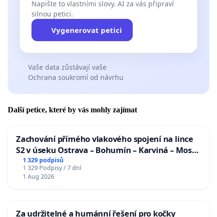
Napište to vlastními slovy. AI za vás připraví
silnou petici.
Vygenerovat petici
Vaše data zůstávají vaše
Ochrana soukromí od návrhu
Další petice, které by vás mohly zajímat
Zachování přímého vlakového spojení na lince
S2 v úseku Ostrava – Bohumín – Karviná – Mosty
u Jablunkova
1 329 podpisů
1 329 Podpisy / 7 dní
1 Aug 2026
Za udržitelné a humánní řešení pro kočky