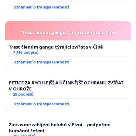
usnesení k podání ústavní žaloby na prezidenta
Oznámení o transparentnosti
republiky
Trest členům gangu týrající zvířata v Číně
Trest členům gangu týrající zvířata v Číně
7 748 podpisů
Oznámení o transparentnosti
PETICE ZA RYCHLEJŠÍ A ÚČINNĚJŠÍ OCHRANU ZVÍŘAT
V OHROŽE
29 podpisů
Oznámení o transparentnosti
Zastavme zabíjení holubů v Plzni – podpořme
humánní řešení