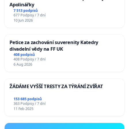
Apolinářky
7 513 podpisů
677 Podpisy / 7 dní
10 Jun 2026
Petice za zachování suverenity Katedry
divadelní vědy na FF UK
408 podpisů
408 Podpisy / 7 dní
6 Aug 2026
ŽÁDÁME VYŠŠÍ TRESTY ZA TÝRÁNÍ ZVÍŘAT
153 685 podpisů
363 Podpisy / 7 dní
11 Feb 2025