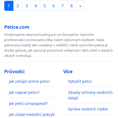
1
2
3
4
5
6
7
8
»
Petice.com
Poskytujeme zdarma hosting pro on-line petice. Vytvořte
profesionální on-line petici díky našim výkonným službám. Naše
petice jsou každý den uvedeny v médiích, takže vytvoření petice je
skvělý způsob, jak upoutat pozornost veřejnosti i těch, kteří o daných
věcech rozhodují.
Průvodci
Více
Jak zahájit online petici
Vytvořit petici
Jak napsat petici?
Zásady ochrany osobních
údajů
Jak petici propagovat?
Správa souborů cookie
Jak získat mediální pokrytí