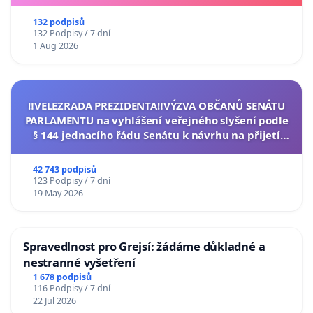
132 podpisů
132 Podpisy / 7 dní
1 Aug 2026
‼️VELEZRADA PREZIDENTA‼️VÝZVA OBČANŮ SENÁTU
PARLAMENTU na vyhlášení veřejného slyšení podle
§ 144 jednacího řádu Senátu k návrhu na přijetí
usnesení k podání ústavní žaloby na prezidenta
republiky
42 743 podpisů
123 Podpisy / 7 dní
19 May 2026
Spravedlnost pro Grejsí: žádáme důkladné a
nestranné vyšetření
1 678 podpisů
116 Podpisy / 7 dní
22 Jul 2026