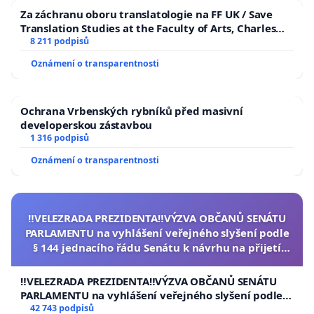
Za záchranu oboru translatologie na FF UK / Save
Translation Studies at the Faculty of Arts, Charles
University
8 211 podpisů
Oznámení o transparentnosti
Ochrana Vrbenských rybníků před masivní
developerskou zástavbou
1 316 podpisů
Oznámení o transparentnosti
‼️VELEZRADA PREZIDENTA‼️VÝZVA OBČANŮ SENÁTU
PARLAMENTU na vyhlášení veřejného slyšení podle
§ 144 jednacího řádu Senátu k návrhu na přijetí
usnesení k podání ústavní žaloby na prezidenta
republiky
‼️VELEZRADA PREZIDENTA‼️VÝZVA OBČANŮ SENÁTU
PARLAMENTU na vyhlášení veřejného slyšení podle §
144 jednacího řádu Senátu k návrhu na přijetí
42 743 podpisů