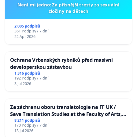
Není mi jedno: Za přísnější tresty za sexuální
zločiny na dětech
2 005 podpisů
361 Podpisy / 7 dní
22 Apr 2026
Ochrana Vrbenských rybníků před masivní
developerskou zástavbou
1 316 podpisů
192 Podpisy / 7 dní
3 Jul 2026
Za záchranu oboru translatologie na FF UK /
Save Translation Studies at the Faculty of Arts,
Charles University
8 211 podpisů
170 Podpisy / 7 dní
13 Jul 2026