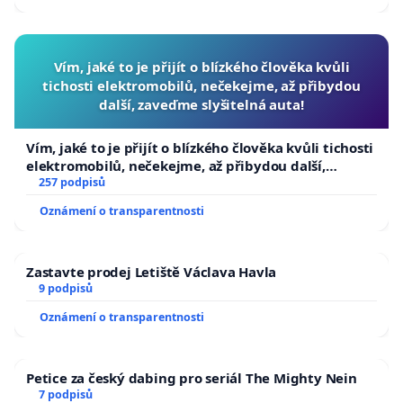
Vím, jaké to je přijít o blízkého člověka kvůli
tichosti elektromobilů, nečekejme, až přibydou
další, zaveďme slyšitelná auta!
Vím, jaké to je přijít o blízkého člověka kvůli tichosti
elektromobilů, nečekejme, až přibydou další,
zaveďme slyšitelná auta!
257 podpisů
Oznámení o transparentnosti
Zastavte prodej Letiště Václava Havla
9 podpisů
Oznámení o transparentnosti
Petice za český dabing pro seriál The Mighty Nein
7 podpisů