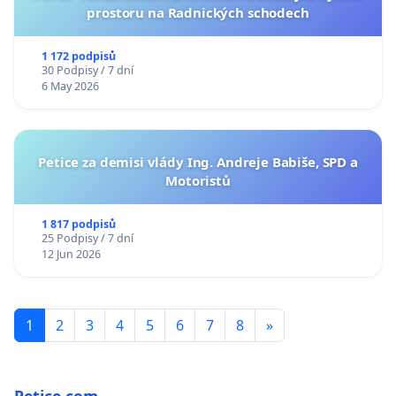
prostoru na Radnických schodech
1 172 podpisů
30 Podpisy / 7 dní
6 May 2026
Petice za demisi vlády Ing. Andreje Babiše, SPD a
Motoristů
1 817 podpisů
25 Podpisy / 7 dní
12 Jun 2026
1
2
3
4
5
6
7
8
»
Petice.com