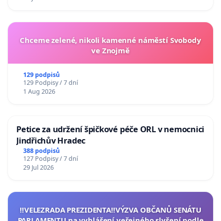
Chceme zelené, nikoli kamenné náměstí Svobody
ve Znojmě
129 podpisů
129 Podpisy / 7 dní
1 Aug 2026
Petice za udržení špičkové péče ORL v nemocnici
Jindřichův Hradec
388 podpisů
127 Podpisy / 7 dní
29 Jul 2026
‼️VELEZRADA PREZIDENTA‼️VÝZVA OBČANŮ SENÁTU
PARLAMENTU na vyhlášení veřejného slyšení podle