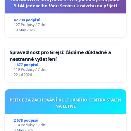
§ 144 jednacího řádu Senátu k návrhu na přijetí
usnesení k podání ústavní žaloby na prezidenta
republiky
42 738 podpisů
127 Podpisy / 7 dní
19 May 2026
Spravedlnost pro Grejsí: žádáme důkladné a
nestranné vyšetření
1 677 podpisů
119 Podpisy / 7 dní
22 Jul 2026
PETICE ZA ZACHOVÁNÍ KULTURNÍHO CENTRA STALIN
NA LETNÉ
2 678 podpisů
114 Podpisy / 7 dní
4 May 2026