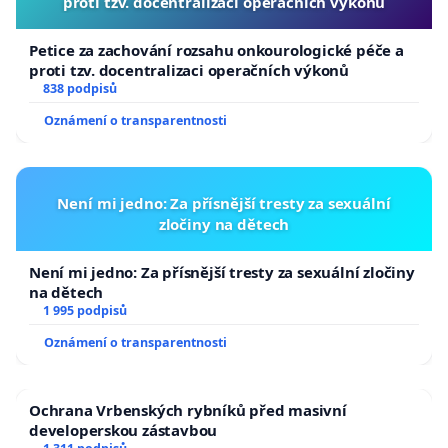
proti tzv. docentralizaci operačních výkonů
Petice za zachování rozsahu onkourologické péče a
proti tzv. docentralizaci operačních výkonů
838 podpisů
Oznámení o transparentnosti
Není mi jedno: Za přísnější tresty za sexuální
zločiny na dětech
Není mi jedno: Za přísnější tresty za sexuální zločiny
na dětech
1 995 podpisů
Oznámení o transparentnosti
Ochrana Vrbenských rybníků před masivní
developerskou zástavbou