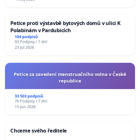
Petice proti výstavbě bytových domů v ulici K
Polabinám v Pardubicích
104 podpisů
93 Podpisy / 7 dní
23 Jul 2026
Petice za zavedení menstruačního volna v České
republice
33 503 podpisů
76 Podpisy / 7 dní
15 Jun 2026
Chceme svého ředitele