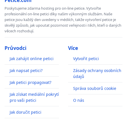
Poskytujeme zdarma hosting pro on-line petice. Vytvořte
profesionální on-line petici díky našim výkonným službám. Naše
petice jsou každý den uvedeny v médiích, takže vytvoření petice je
skvělý způsob, jak upoutat pozornost veřejnosti i těch, kteří o daných
věcech rozhodují.
Průvodci
Více
Jak zahájit online petici
Vytvořit petici
Jak napsat petici?
Zásady ochrany osobních
údajů
Jak petici propagovat?
Správa souborů cookie
Jak získat mediální pokrytí
pro vaši petici
O nás
Jak doručit petici