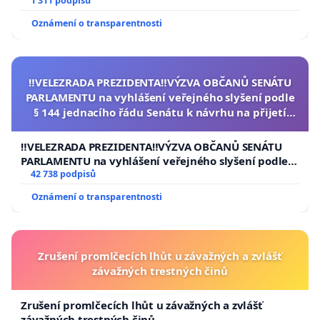
1 311 podpisů
Oznámení o transparentnosti
‼️VELEZRADA PREZIDENTA‼️VÝZVA OBČANŮ SENÁTU
PARLAMENTU na vyhlášení veřejného slyšení podle
§ 144 jednacího řádu Senátu k návrhu na přijetí
usnesení k podání ústavní žaloby na prezidenta
republiky
‼️VELEZRADA PREZIDENTA‼️VÝZVA OBČANŮ SENÁTU
PARLAMENTU na vyhlášení veřejného slyšení podle §
144 jednacího řádu Senátu k návrhu na přijetí
42 738 podpisů
usnesení k podání ústavní žaloby na prezidenta
Oznámení o transparentnosti
republiky
Zrušení promlčecích lhůt u závažných a zvlášť
závažných trestných činů
Zrušení promlčecích lhůt u závažných a zvlášť
závažných trestných činů