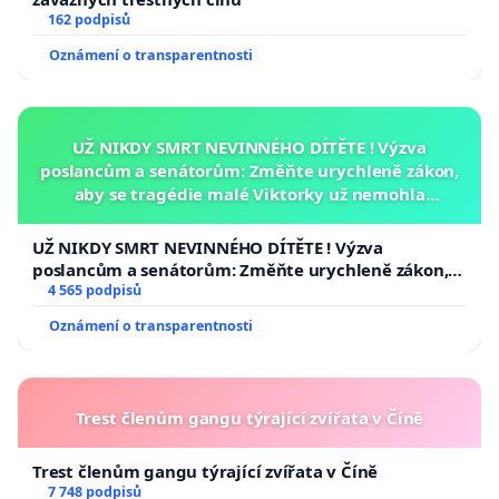
162 podpisů
Oznámení o transparentnosti
UŽ NIKDY SMRT NEVINNÉHO DÍTĚTE ! Výzva
poslancům a senátorům: Změňte urychleně zákon,
aby se tragédie malé Viktorky už nemohla
opakovat!
UŽ NIKDY SMRT NEVINNÉHO DÍTĚTE ! Výzva
poslancům a senátorům: Změňte urychleně zákon,
aby se tragédie malé Viktorky už nemohla opakovat!
4 565 podpisů
Oznámení o transparentnosti
Trest členům gangu týrající zvířata v Číně
Trest členům gangu týrající zvířata v Číně
7 748 podpisů