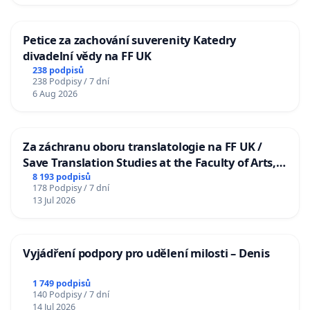
Petice za zachování suverenity Katedry
divadelní vědy na FF UK
238 podpisů
238 Podpisy / 7 dní
6 Aug 2026
Za záchranu oboru translatologie na FF UK /
Save Translation Studies at the Faculty of Arts,
Charles University
8 193 podpisů
178 Podpisy / 7 dní
13 Jul 2026
Vyjádření podpory pro udělení milosti – Denis
1 749 podpisů
140 Podpisy / 7 dní
14 Jul 2026