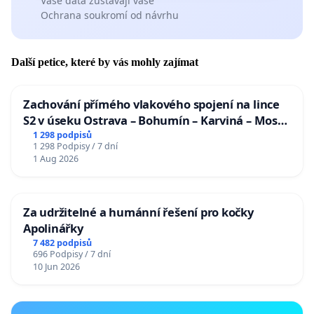
Vaše data zůstávají vaše
Ochrana soukromí od návrhu
Další petice, které by vás mohly zajímat
Zachování přímého vlakového spojení na lince
S2 v úseku Ostrava – Bohumín – Karviná – Mosty
u Jablunkova
1 298 podpisů
1 298 Podpisy / 7 dní
1 Aug 2026
Za udržitelné a humánní řešení pro kočky
Apolinářky
7 482 podpisů
696 Podpisy / 7 dní
10 Jun 2026