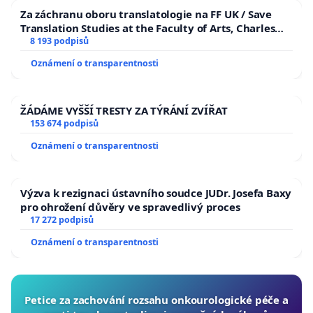
Za záchranu oboru translatologie na FF UK / Save
Translation Studies at the Faculty of Arts, Charles
University
8 193 podpisů
Oznámení o transparentnosti
ŽÁDÁME VYŠŠÍ TRESTY ZA TÝRÁNÍ ZVÍŘAT
153 674 podpisů
Oznámení o transparentnosti
Výzva k rezignaci ústavního soudce JUDr. Josefa Baxy
pro ohrožení důvěry ve spravedlivý proces
17 272 podpisů
Oznámení o transparentnosti
Petice za zachování rozsahu onkourologické péče a