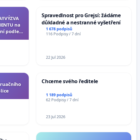
Spravedlnost pro Grejsí: žádáme
A‼️VÝZVA
důkladné a nestranné vyšetření
ENTU na
1 678 podpisů
ní podle §
116 Podpisy / 7 dní
u k návrhu
ní ústavní
epubliky
22 Jul 2026
Chceme svého ředitele
truačního
lice
1 189 podpisů
62 Podpisy / 7 dní
23 Jul 2026