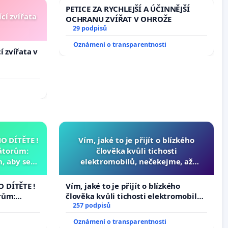
PETICE ZA RYCHLEJŠÍ A ÚČINNĚJŠÍ
cí zvířata
OCHRANU ZVÍŘAT V OHROŽE
29 podpisů
Oznámení o transparentnosti
í zvířata v
 DÍTĚTE !
Vím, jaké to je přijít o blízkého
átorům:
člověka kvůli tichosti
, aby se
elektromobilů, nečekejme, až
už nemohla
přibydou další, zaveďme slyšitelná
auta!
 DÍTĚTE !
Vím, jaké to je přijít o blízkého
rům:
člověka kvůli tichosti elektromobilů,
by se
nečekejme, až přibydou další,
257 podpisů
 nemohla
zaveďme slyšitelná auta!
Oznámení o transparentnosti