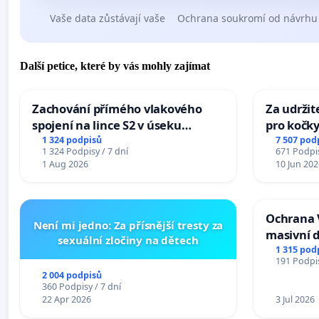
Vaše data zůstávají vaše
Ochrana soukromí od návrhu
Další petice, které by vás mohly zajímat
Zachování přímého vlakového
Za udržit
spojení na lince S2 v úseku
pro kočky
Ostrava – Bohumín – Karviná –
1 324 podpisů
7 507 pod
1 324 Podpisy / 7 dní
671 Podpis
Mosty u Jablunkova
1 Aug 2026
10 Jun 202
Ochrana 
Není mi jedno: Za přísnější tresty za
masivní 
sexuální zločiny na dětech
1 315 pod
191 Podpis
2 004 podpisů
360 Podpisy / 7 dní
22 Apr 2026
3 Jul 2026