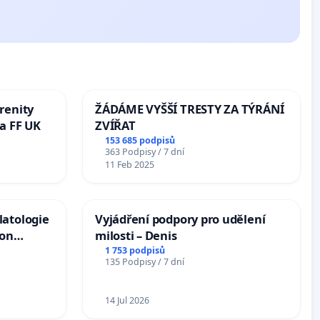
renity
ŽÁDÁME VYŠŠÍ TRESTY ZA TÝRÁNÍ
a FF UK
ZVÍŘAT
153 685 podpisů
363 Podpisy / 7 dní
11 Feb 2025
latologie
Vyjádření podpory pro udělení
ion
milosti – Denis
Arts,
1 753 podpisů
135 Podpisy / 7 dní
14 Jul 2026