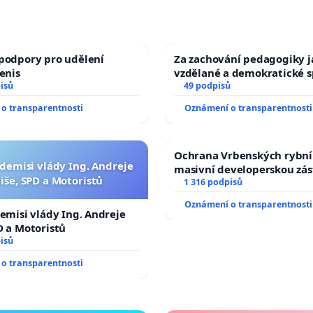
podpory pro udělení
Za zachování pedagogiky ja
Denis
vzdělané a demokratické s
isů
49 podpisů
o transparentnosti
Oznámení o transparentnosti
Ochrana Vrbenských rybní
 demisi vlády Ing. Andreje
masivní developerskou zá
iše, SPD a Motoristů
1 316 podpisů
Oznámení o transparentnosti
demisi vlády Ing. Andreje
D a Motoristů
isů
o transparentnosti