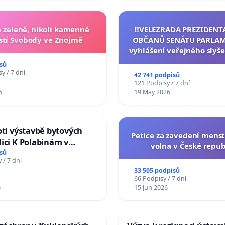
zelené, nikoli kamenné
‼️VELEZRADA PREZIDENT
tí Svobody ve Znojmě
OBČANŮ SENÁTU PARLAM
vyhlášení veřejného slyše
144 jednacího řádu Senát
sů
na přijetí usnesení k podá
y / 7 dní
42 741 podpisů
žaloby na prezidenta r
121 Podpisy / 7 dní
6
19 May 2026
oti výstavbě bytových
Petice za zavedení mens
ici K Polabinám v
volna v České repub
ích
sů
 / 7 dní
33 505 podpisů
66 Podpisy / 7 dní
6
15 Jun 2026