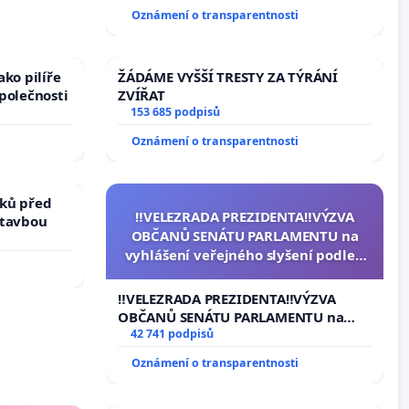
Oznámení o transparentnosti
ko pilíře
ŽÁDÁME VYŠŠÍ TRESTY ZA TÝRÁNÍ
polečnosti
ZVÍŘAT
153 685 podpisů
Oznámení o transparentnosti
ků před
‼️VELEZRADA PREZIDENTA‼️VÝZVA
stavbou
OBČANŮ SENÁTU PARLAMENTU na
vyhlášení veřejného slyšení podle §
144 jednacího řádu Senátu k návrhu
na přijetí usnesení k podání ústavní
‼️VELEZRADA PREZIDENTA‼️VÝZVA
žaloby na prezidenta republiky
OBČANŮ SENÁTU PARLAMENTU na
vyhlášení veřejného slyšení podle §
42 741 podpisů
144 jednacího řádu Senátu k návrhu
Oznámení o transparentnosti
na přijetí usnesení k podání ústavní
žaloby na prezidenta republiky