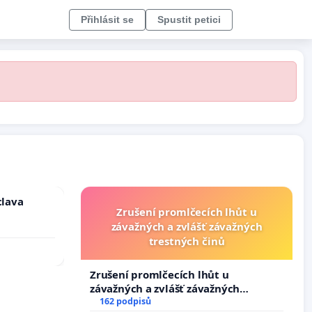
Přihlásit se
Spustit petici
clava
Zrušení promlčecích lhůt u
závažných a zvlášť závažných
trestných činů
Zrušení promlčecích lhůt u
závažných a zvlášť závažných
trestných činů
162 podpisů