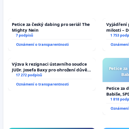
Petice za český dabing pro seriál The
Vyjádření 
Mighty Nein
milosti – 
7 podpisů
1 753 podp
Oznámení o transparentnosti
Oznámení 
Výzva k rezignaci ústavního soudce
Petice za
JUDr. Josefa Baxy pro ohrožení důvěry
Bab
ve spravedlivý proces
17 272 podpisů
Oznámení o transparentnosti
Petice za 
Babiše, SP
1 818 podp
Oznámení 