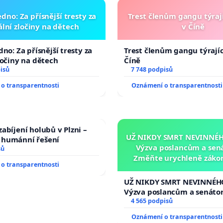
dno: Za přísnější tresty za
Trest členům gangu týrají
lní zločiny na dětech
v Číně
no: Za přísnější tresty za
Trest členům gangu týrajíc
ločiny na dětech
Číně
isů
7 748 podpisů
o transparentnosti
Oznámení o transparentnosti
abíjení holubů v Plzni –
UŽ NIKDY SMRT NEVINNÉHO
humánní řešení
Výzva poslancům a sen
sů
Změňte urychleně zákon
o transparentnosti
tragédie malé Viktorky 
opakovat!
UŽ NIKDY SMRT NEVINNÉHO
Výzva poslancům a senáto
Změňte urychleně zákon, a
4 565 podpisů
tragédie malé Viktorky už
Oznámení o transparentnosti
opakovat!