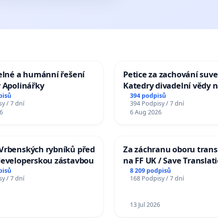
elné a humánní řešení
Petice za zachování suve
 Apolinářky
Katedry divadelní vědy n
pisů
394 podpisů
y / 7 dní
394 Podpisy / 7 dní
6
6 Aug 2026
Vrbenských rybníků před
Za záchranu oboru trans
developerskou zástavbou
na FF UK / Save Translat
Studies at the Faculty of 
pisů
8 209 podpisů
y / 7 dní
168 Podpisy / 7 dní
Charles University
13 Jul 2026