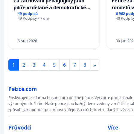
Za zachování pedagogiky jako
Petice z
pilíře vzdělané a demokratické
rondelů v
společnosti
49 podpisů
6 962 pod
49 Podpisy / 7 dní
40 Podpisy
6 Aug 2026
30 Jun 202
1
2
3
4
5
6
7
8
»
Petice.com
Poskytujeme zdarma hosting pro on-line petice. Vytvořte profesionální 
výkonným službám. Naše petice jsou každý den uvedeny v médiích, takž
způsob, jak upoutat pozornost veřejnosti i těch, kteří o daných věcech 
Průvodci
Více