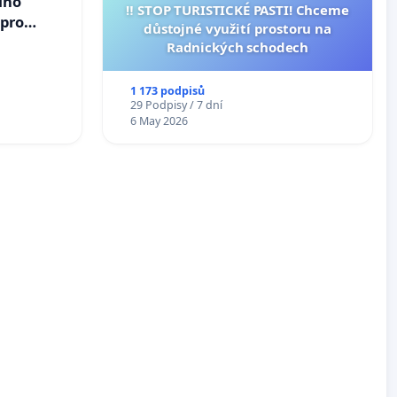
ího
‼️ STOP TURISTICKÉ PASTI! Chceme
 pro
důstojné využití prostoru na
vedlivý
Radnických schodech
1 173 podpisů
29 Podpisy / 7 dní
6 May 2026