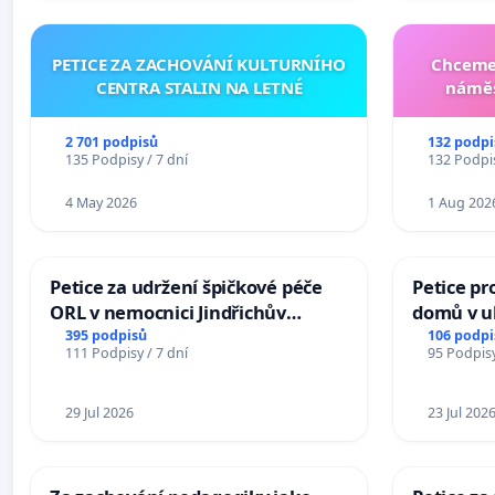
PETICE ZA ZACHOVÁNÍ KULTURNÍHO
Chceme 
CENTRA STALIN NA LETNÉ
náměs
2 701 podpisů
132 podpi
135 Podpisy / 7 dní
132 Podpis
4 May 2026
1 Aug 202
Petice za udržení špičkové péče
Petice pr
ORL v nemocnici Jindřichův
domů v ul
Hradec
Pardubic
395 podpisů
106 podpi
111 Podpisy / 7 dní
95 Podpisy
29 Jul 2026
23 Jul 202