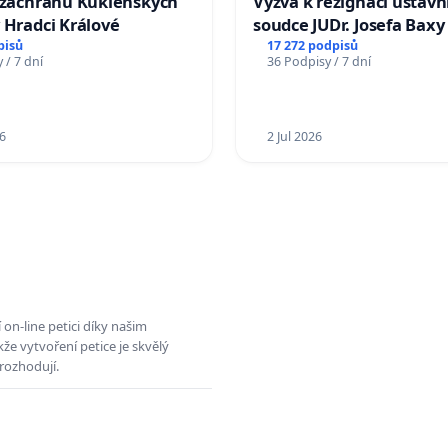
a záchranu Kuklenských
Výzva k rezignaci ústavn
 Hradci Králové
soudce JUDr. Josefa Baxy
ohrožení důvěry ve spra
pisů
17 272 podpisů
 / 7 dní
36 Podpisy / 7 dní
proces
6
2 Jul 2026
on-line petici díky našim
e vytvoření petice je skvělý
rozhodují.