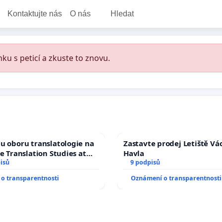
Kontaktujte nás
O nás
Hledat
ku s peticí a zkuste to znovu.
u oboru translatologie na
Zastavte prodej Letiště Vá
ve Translation Studies at
Havla
 of Arts, Charles
isů
9 podpisů
o transparentnosti
Oznámení o transparentnosti