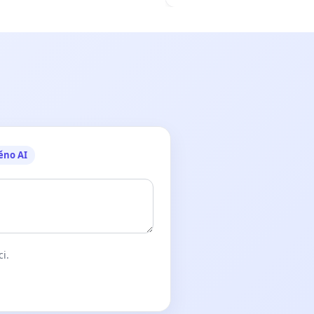
ěno AI
ci.