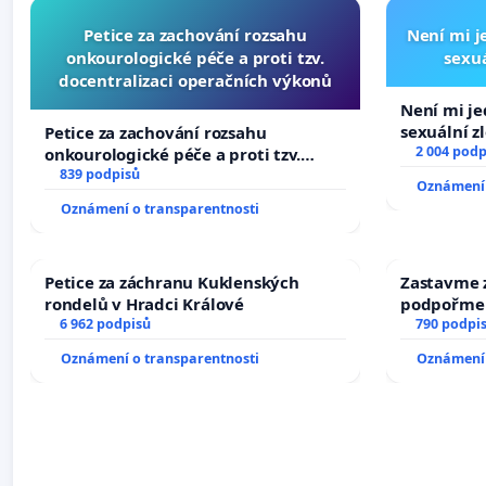
Petice za zachování rozsahu
Není mi je
onkourologické péče a proti tzv.
sexuá
docentralizaci operačních výkonů
Není mi jed
sexuální z
Petice za zachování rozsahu
2 004 podp
onkourologické péče a proti tzv.
docentralizaci operačních výkonů
839 podpisů
Oznámení 
Oznámení o transparentnosti
Petice za záchranu Kuklenských
Zastavme z
rondelů v Hradci Králové
podpořme 
6 962 podpisů
790 podpi
Oznámení o transparentnosti
Oznámení 