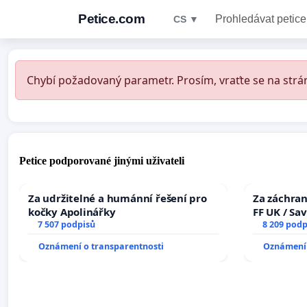
Petice.com
Prohledávat petice
CS ▼
Chybí požadovaný parametr. Prosím, vraťte se na strán
Petice podporované jinými uživateli
Za udržitelné a humánní řešení pro
Za záchran
kočky Apolinářky
FF UK / Sa
7 507 podpisů
the Faculty
8 209 podp
University
Oznámení o transparentnosti
Oznámení 