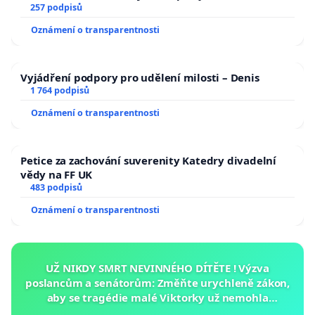
zaveďme slyšitelná auta!
257 podpisů
Oznámení o transparentnosti
Vyjádření podpory pro udělení milosti – Denis
1 764 podpisů
Oznámení o transparentnosti
Petice za zachování suverenity Katedry divadelní
vědy na FF UK
483 podpisů
Oznámení o transparentnosti
UŽ NIKDY SMRT NEVINNÉHO DÍTĚTE ! Výzva
poslancům a senátorům: Změňte urychleně zákon,
aby se tragédie malé Viktorky už nemohla
opakovat!