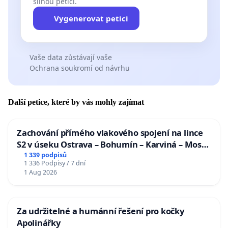
silnou petici.
Vygenerovat petici
Vaše data zůstávají vaše
Ochrana soukromí od návrhu
Další petice, které by vás mohly zajímat
Zachování přímého vlakového spojení na lince
S2 v úseku Ostrava – Bohumín – Karviná – Mosty
u Jablunkova
1 339 podpisů
1 336 Podpisy / 7 dní
1 Aug 2026
Za udržitelné a humánní řešení pro kočky
Apolinářky