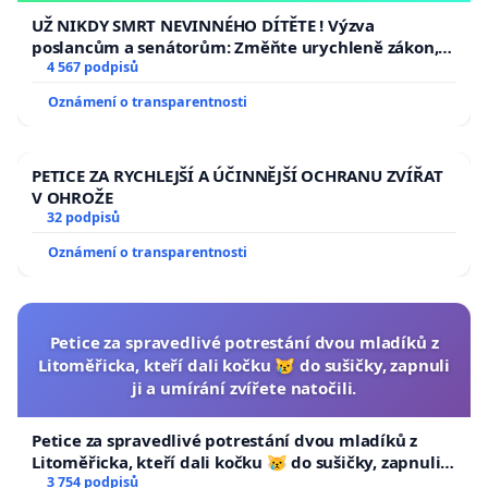
UŽ NIKDY SMRT NEVINNÉHO DÍTĚTE ! Výzva
poslancům a senátorům: Změňte urychleně zákon,
aby se tragédie malé Viktorky už nemohla opakovat!
4 567 podpisů
Oznámení o transparentnosti
PETICE ZA RYCHLEJŠÍ A ÚČINNĚJŠÍ OCHRANU ZVÍŘAT
V OHROŽE
32 podpisů
Oznámení o transparentnosti
Petice za spravedlivé potrestání dvou mladíků z
Litoměřicka, kteří dali kočku 😿 do sušičky, zapnuli
ji a umírání zvířete natočili.
Petice za spravedlivé potrestání dvou mladíků z
Litoměřicka, kteří dali kočku 😿 do sušičky, zapnuli ji
a umírání zvířete natočili.
3 754 podpisů