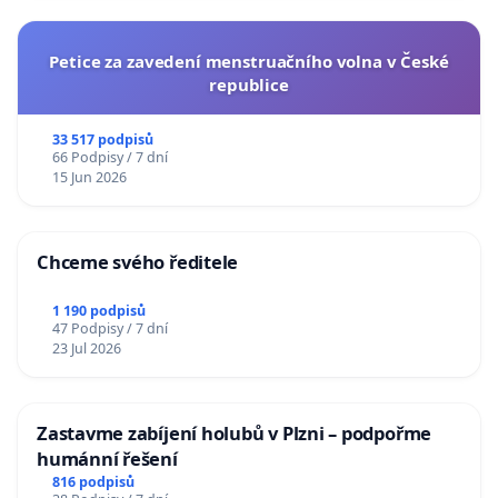
Petice za zavedení menstruačního volna v České
republice
33 517 podpisů
66 Podpisy / 7 dní
15 Jun 2026
Chceme svého ředitele
1 190 podpisů
47 Podpisy / 7 dní
23 Jul 2026
Zastavme zabíjení holubů v Plzni – podpořme
humánní řešení
816 podpisů