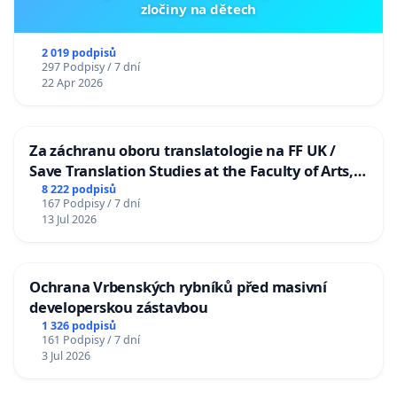
zločiny na dětech
2 019 podpisů
297 Podpisy / 7 dní
22 Apr 2026
Za záchranu oboru translatologie na FF UK /
Save Translation Studies at the Faculty of Arts,
Charles University
8 222 podpisů
167 Podpisy / 7 dní
13 Jul 2026
Ochrana Vrbenských rybníků před masivní
developerskou zástavbou
1 326 podpisů
161 Podpisy / 7 dní
3 Jul 2026