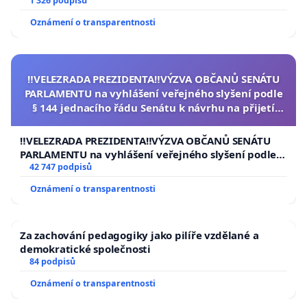
1 326 podpisů
Oznámení o transparentnosti
‼️VELEZRADA PREZIDENTA‼️VÝZVA OBČANŮ SENÁTU
PARLAMENTU na vyhlášení veřejného slyšení podle
§ 144 jednacího řádu Senátu k návrhu na přijetí
usnesení k podání ústavní žaloby na prezidenta
republiky
‼️VELEZRADA PREZIDENTA‼️VÝZVA OBČANŮ SENÁTU
PARLAMENTU na vyhlášení veřejného slyšení podle §
144 jednacího řádu Senátu k návrhu na přijetí
42 747 podpisů
usnesení k podání ústavní žaloby na prezidenta
Oznámení o transparentnosti
republiky
Za zachování pedagogiky jako pilíře vzdělané a
demokratické společnosti
84 podpisů
Oznámení o transparentnosti