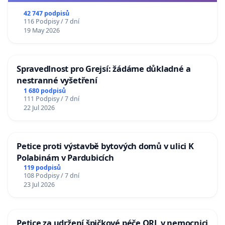
republiky
42 747 podpisů
116 Podpisy / 7 dní
19 May 2026
Spravedlnost pro Grejsí: žádáme důkladné a
nestranné vyšetření
1 680 podpisů
111 Podpisy / 7 dní
22 Jul 2026
Petice proti výstavbě bytových domů v ulici K
Polabinám v Pardubicích
119 podpisů
108 Podpisy / 7 dní
23 Jul 2026
Petice za udržení špičkové péče ORL v nemocnici