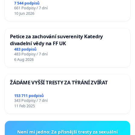
7 544 podpisů
661 Podpisy / 7 dní
10 Jun 2026
Petice za zachování suverenity Katedry
divadelní vědy na FF UK
483 podpisů
483 Podpisy / 7 dní
6 Aug 2026
ŽÁDÁME VYŠŠÍ TRESTY ZA TÝRÁNÍ ZVÍŘAT
153 711 podpisů
343 Podpisy / 7 dní
11 Feb 2025
Není mi jedno: Za přísnější tresty za sexuální