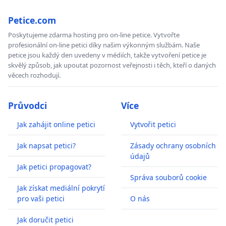
Petice.com
Poskytujeme zdarma hosting pro on-line petice. Vytvořte
profesionální on-line petici díky našim výkonným službám. Naše
petice jsou každý den uvedeny v médiích, takže vytvoření petice je
skvělý způsob, jak upoutat pozornost veřejnosti i těch, kteří o daných
věcech rozhodují.
Průvodci
Více
Jak zahájit online petici
Vytvořit petici
Jak napsat petici?
Zásady ochrany osobních
údajů
Jak petici propagovat?
Správa souborů cookie
Jak získat mediální pokrytí
pro vaši petici
O nás
Jak doručit petici