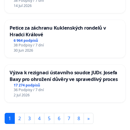
38 Podpisy / 7 dní
14 Jul 2026
Petice za záchranu Kuklenských rondelů v
Hradci Králové
6 964 podpisů
38 Podpisy / 7 dní
30 Jun 2026
Výzva k rezignaci ústavního soudce JUDr. Josefa
Baxy pro ohrožení důvěry ve spravedlivý proces
17 274 podpisů
36 Podpisy / 7 dní
2 Jul 2026
1
2
3
4
5
6
7
8
»