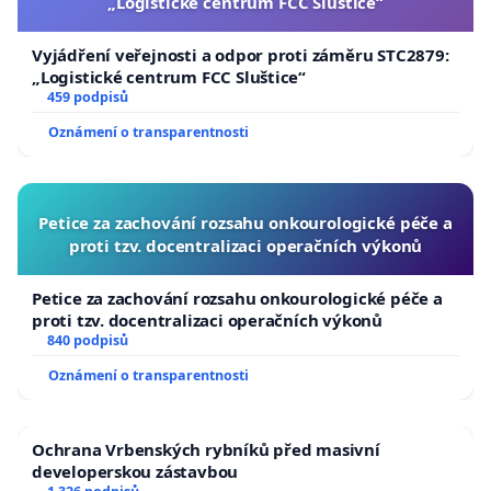
„Logistické centrum FCC Sluštice“
Vyjádření veřejnosti a odpor proti záměru STC2879:
„Logistické centrum FCC Sluštice“
459 podpisů
Oznámení o transparentnosti
Petice za zachování rozsahu onkourologické péče a
proti tzv. docentralizaci operačních výkonů
Petice za zachování rozsahu onkourologické péče a
proti tzv. docentralizaci operačních výkonů
840 podpisů
Oznámení o transparentnosti
Ochrana Vrbenských rybníků před masivní
developerskou zástavbou