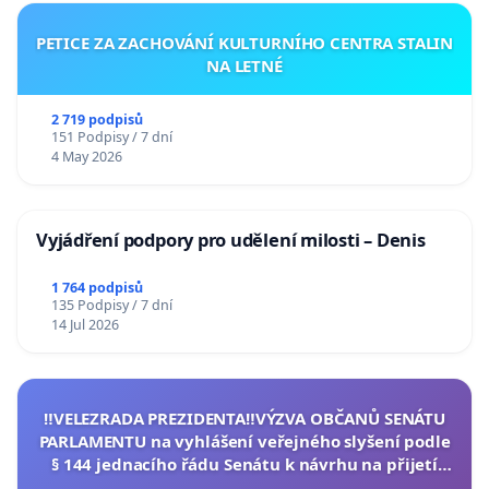
PETICE ZA ZACHOVÁNÍ KULTURNÍHO CENTRA STALIN
NA LETNÉ
2 719 podpisů
151 Podpisy / 7 dní
4 May 2026
Vyjádření podpory pro udělení milosti – Denis
1 764 podpisů
135 Podpisy / 7 dní
14 Jul 2026
‼️VELEZRADA PREZIDENTA‼️VÝZVA OBČANŮ SENÁTU
PARLAMENTU na vyhlášení veřejného slyšení podle
§ 144 jednacího řádu Senátu k návrhu na přijetí
usnesení k podání ústavní žaloby na prezidenta