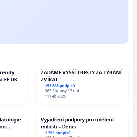
renity
ŽÁDÁME VYŠŠÍ TRESTY ZA TÝRÁNÍ
a FF UK
ZVÍŘAT
153 685 podpisů
363 Podpisy / 7 dní
11 Feb 2025
latologie
Vyjádření podpory pro udělení
ion
milosti – Denis
Arts,
1 753 podpisů