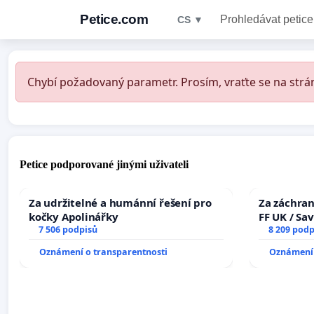
Petice.com
Prohledávat petice
CS ▼
Chybí požadovaný parametr. Prosím, vraťte se na strán
Petice podporované jinými uživateli
Za udržitelné a humánní řešení pro
Za záchran
kočky Apolinářky
FF UK / Sa
7 506 podpisů
the Faculty
8 209 podp
University
Oznámení o transparentnosti
Oznámení 