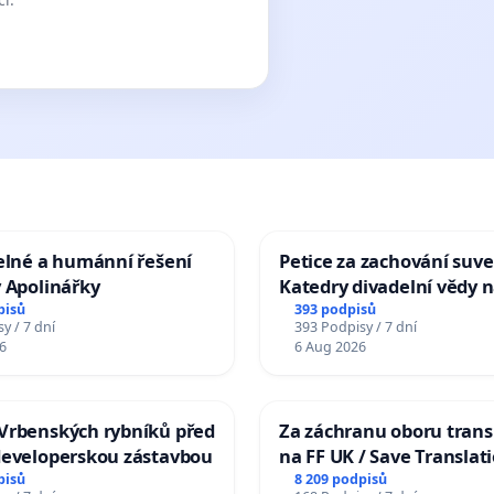
elné a humánní řešení
Petice za zachování suve
 Apolinářky
Katedry divadelní vědy n
pisů
393 podpisů
y / 7 dní
393 Podpisy / 7 dní
6
6 Aug 2026
Vrbenských rybníků před
Za záchranu oboru trans
developerskou zástavbou
na FF UK / Save Translat
Studies at the Faculty of 
pisů
8 209 podpisů