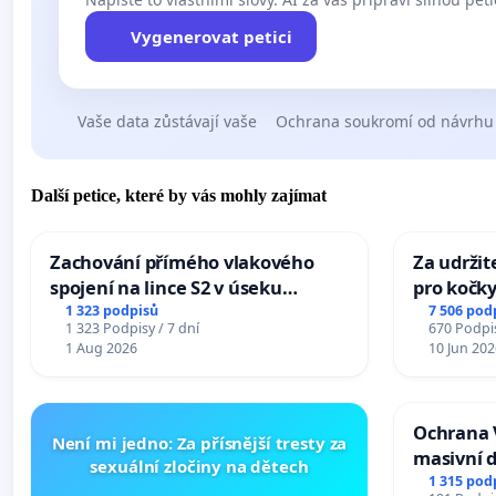
Vygenerovat petici
Vaše data zůstávají vaše
Ochrana soukromí od návrhu
Další petice, které by vás mohly zajímat
Zachování přímého vlakového
Za udržit
spojení na lince S2 v úseku
pro kočky
Ostrava – Bohumín – Karviná –
1 323 podpisů
7 506 pod
1 323 Podpisy / 7 dní
670 Podpis
Mosty u Jablunkova
1 Aug 2026
10 Jun 202
Ochrana 
Není mi jedno: Za přísnější tresty za
masivní 
sexuální zločiny na dětech
1 315 pod