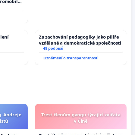
tromobilů,
ší,
lení
Za zachování pedagogiky jako pilíře
vzdělané a demokratické společnosti
48 podpisů
Oznámení o transparentnosti
g. Andreje
Trest členům gangu týrající zvířata
istů
v Číně