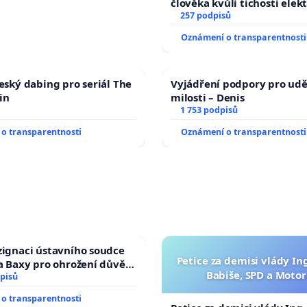
člověka kvůli tichosti elek
nečekejme, až přibydou dal
257 podpisů
zaveďme slyšitelná auta!
Oznámení o transparentnosti
český dabing pro seriál The
Vyjádření podpory pro udě
in
milosti – Denis
1 753 podpisů
o transparentnosti
Oznámení o transparentnosti
zignaci ústavního soudce
Petice za demisi vlády In
fa Baxy pro ohrožení důvěry
Babiše, SPD a Motor
livý proces
pisů
o transparentnosti