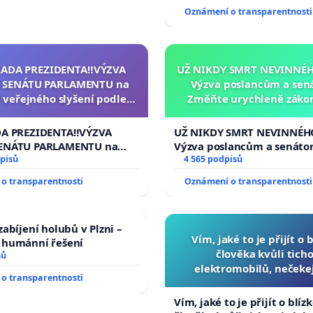
Oznámení o transparentnosti
RADA PREZIDENTA‼️VÝZVA
UŽ NIKDY SMRT NEVINNÉHO
 SENÁTU PARLAMENTU na
Výzva poslancům a sen
 veřejného slyšení podle §
Změňte urychleně zákon
cího řádu Senátu k návrhu
tragédie malé Viktorky 
í usnesení k podání ústavní
opakovat!
DA PREZIDENTA‼️VÝZVA
UŽ NIKDY SMRT NEVINNÉHO
na prezidenta republiky
ENÁTU PARLAMENTU na
Výzva poslancům a senáto
veřejného slyšení podle §
pisů
Změňte urychleně zákon, a
4 565 podpisů
ího řádu Senátu k návrhu
tragédie malé Viktorky už
o transparentnosti
Oznámení o transparentnosti
 usnesení k podání ústavní
opakovat!
prezidenta republiky
abíjení holubů v Plzni –
Vím, jaké to je přijít o 
humánní řešení
člověka kvůli ticho
sů
elektromobilů, nečeke
o transparentnosti
přibydou další, zaveďme 
auta!
Vím, jaké to je přijít o blíz