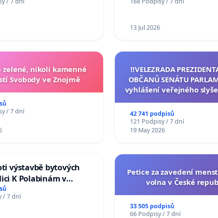
y / 7 dní
168 Podpisy / 7 dní
Charles University
13 Jul 2026
zelené, nikoli kamenné
‼️VELEZRADA PREZIDENT
tí Svobody ve Znojmě
OBČANŮ SENÁTU PARLAM
vyhlášení veřejného slyše
144 jednacího řádu Senát
sů
na přijetí usnesení k podá
y / 7 dní
42 741 podpisů
žaloby na prezidenta r
121 Podpisy / 7 dní
6
19 May 2026
oti výstavbě bytových
Petice za zavedení mens
ici K Polabinám v
volna v České repub
ích
sů
 / 7 dní
33 505 podpisů
66 Podpisy / 7 dní