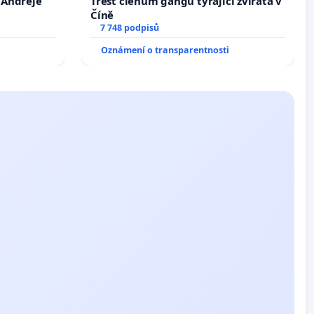
. Andreje
Trest členům gangu týrající zvířata v
Číně
7 748 podpisů
Oznámení o transparentnosti