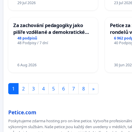
29 Jul 2026
23 Jul 202
Za zachování pedagogiky jako
Petice z
pilíře vzdělané a demokratické
rondelů v
společnosti
48 podpisů
6 962 pod
48 Podpisy / 7 dní
40 Podpisy
6 Aug 2026
30 Jun 202
1
2
3
4
5
6
7
8
»
Petice.com
Poskytujeme zdarma hosting pro on-line petice. Vytvořte profesionální 
výkonným službám. Naše petice jsou každý den uvedeny v médiích, takž