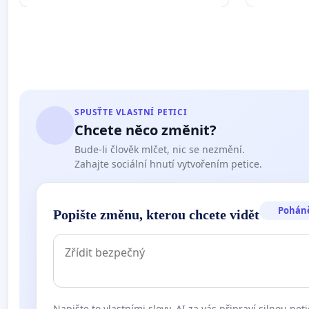
SPUSŤTE VLASTNÍ PETICI
Chcete něco změnit?
Bude-li člověk mlčet, nic se nezmění.
Zahajte sociální hnutí vytvořením petice.
Pohán
Popište změnu, kterou chcete vidět
Napište to vlastními slovy. AI za vás připraví silnou peti