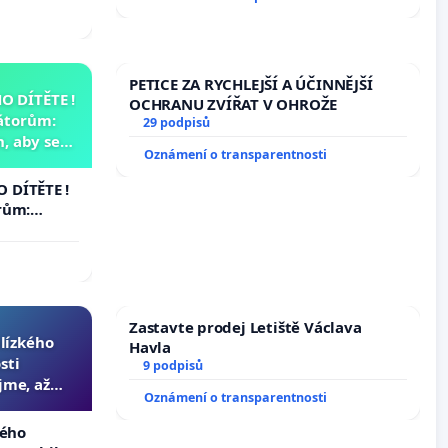
PETICE ZA RYCHLEJŠÍ A ÚČINNĚJŠÍ
 DÍTĚTE !
OCHRANU ZVÍŘAT V OHROŽE
átorům:
29 podpisů
, aby se
Oznámení o transparentnosti
už nemohla
 DÍTĚTE !
rům:
by se
 nemohla
Zastavte prodej Letiště Václava
blízkého
Havla
sti
9 podpisů
jme, až
Oznámení o transparentnosti
slyšitelná
kého