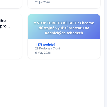
23 Jul 2026
ího
‼️ STOP TURISTICKÉ PASTI! Chceme
 pro
důstojné využití prostoru na
vedlivý
Radnických schodech
1 173 podpisů
29 Podpisy / 7 dní
6 May 2026