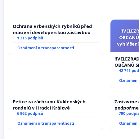
Ochrana Vrbenských rybníků před
‼️VELEZ
masivní developerskou zástavbou
OBČANŮ
1 315 podpisů
vyhlášení
Oznámení o transparentnosti
144 jedna
na přijet
‼️VELEZRA
žaloby 
OBČANŮ S
vyhlášení 
42 741 pod
144 jednac
Oznámení 
na přijetí
žaloby na 
Petice za záchranu Kuklenských
Zastavme z
rondelů v Hradci Králové
podpořme 
6 962 podpisů
790 podpi
Oznámení o transparentnosti
Oznámení 