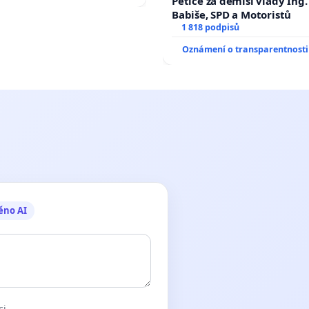
Petice za demisi vlády Ing
Babiše, SPD a Motoristů
1 818 podpisů
Oznámení o transparentnosti
ěno AI
ci.