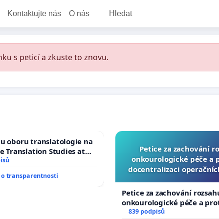
Kontaktujte nás
O nás
Hledat
ku s peticí a zkuste to znovu.
u oboru translatologie na
Petice za zachování r
ve Translation Studies at
onkourologické péče a pr
 of Arts, Charles
isů
docentralizaci operační
o transparentnosti
Petice za zachování rozsah
onkourologické péče a prot
docentralizaci operačních
839 podpisů