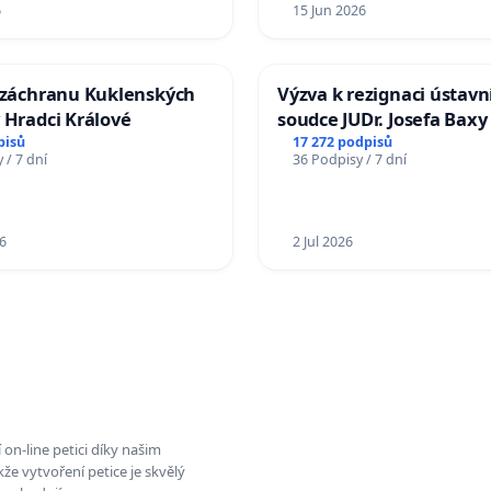
6
15 Jun 2026
a záchranu Kuklenských
Výzva k rezignaci ústavn
 Hradci Králové
soudce JUDr. Josefa Baxy
ohrožení důvěry ve spra
pisů
17 272 podpisů
 / 7 dní
36 Podpisy / 7 dní
proces
6
2 Jul 2026
on-line petici díky našim
e vytvoření petice je skvělý