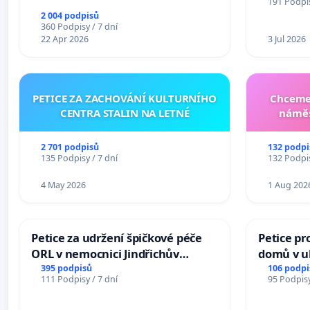
191 Podpis
2 004 podpisů
360 Podpisy / 7 dní
22 Apr 2026
3 Jul 2026
PETICE ZA ZACHOVÁNÍ KULTURNÍHO
Chceme 
CENTRA STALIN NA LETNÉ
náměs
2 701 podpisů
132 podpi
135 Podpisy / 7 dní
132 Podpis
4 May 2026
1 Aug 202
Petice za udržení špičkové péče
Petice pr
ORL v nemocnici Jindřichův
domů v ul
Hradec
Pardubic
395 podpisů
106 podpi
111 Podpisy / 7 dní
95 Podpisy