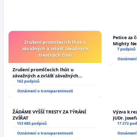
Petice za 
Zrušení promlčecích lhůt u
Mighty Ne
závažných a zvlášť závažných
7 podpisů
trestných činů
Oznámení 
Zrušení promlčecích lhůt u
závažných a zvlášť závažných
trestných činů
162 podpisů
Oznámení o transparentnosti
ŽÁDÁME VYŠŠÍ TRESTY ZA TÝRÁNÍ
Výzva k re
ZVÍŘAT
JUDr. Jose
153 685 podpisů
ve spraved
17 272 pod
Oznámení o transparentnosti
Oznámení 