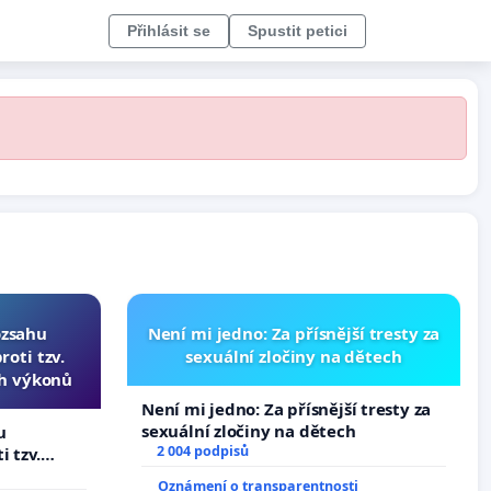
Přihlásit se
Spustit petici
ozsahu
Není mi jedno: Za přísnější tresty za
oti tzv.
sexuální zločiny na dětech
ch výkonů
Není mi jedno: Za přísnější tresty za
sexuální zločiny na dětech
u
2 004 podpisů
i tzv.
 výkonů
Oznámení o transparentnosti