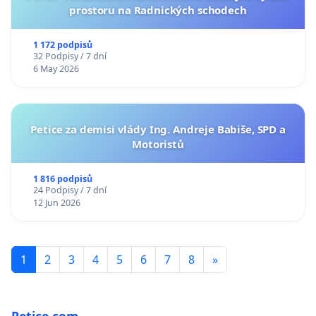
prostoru na Radnických schodech
1 172 podpisů
32 Podpisy / 7 dní
6 May 2026
Petice za demisi vlády Ing. Andreje Babiše, SPD a
Motoristů
1 816 podpisů
24 Podpisy / 7 dní
12 Jun 2026
1
2
3
4
5
6
7
8
»
Petice.com