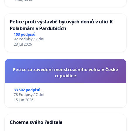
Petice proti výstavbě bytových domů v ulici K
Polabinám v Pardubicích
103 podpisů
92 Podpisy / 7 dní
23 Jul 2026
Petice za zavedení menstruačního volna v České
republice
33 502 podpisů
78 Podpisy / 7 dní
15 Jun 2026
Chceme svého ředitele