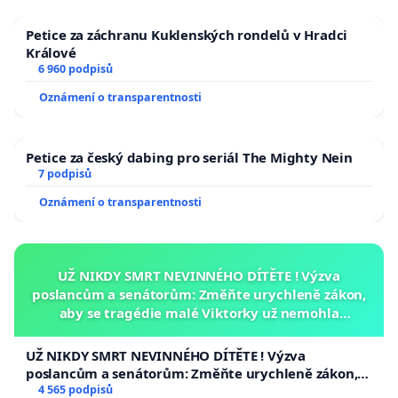
Petice za záchranu Kuklenských rondelů v Hradci
Králové
6 960 podpisů
Oznámení o transparentnosti
Petice za český dabing pro seriál The Mighty Nein
7 podpisů
Oznámení o transparentnosti
UŽ NIKDY SMRT NEVINNÉHO DÍTĚTE ! Výzva
poslancům a senátorům: Změňte urychleně zákon,
aby se tragédie malé Viktorky už nemohla
opakovat!
UŽ NIKDY SMRT NEVINNÉHO DÍTĚTE ! Výzva
poslancům a senátorům: Změňte urychleně zákon,
aby se tragédie malé Viktorky už nemohla opakovat!
4 565 podpisů