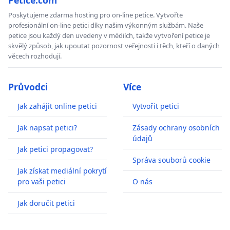
Poskytujeme zdarma hosting pro on-line petice. Vytvořte
profesionální on-line petici díky našim výkonným službám. Naše
petice jsou každý den uvedeny v médiích, takže vytvoření petice je
skvělý způsob, jak upoutat pozornost veřejnosti i těch, kteří o daných
věcech rozhodují.
Průvodci
Více
Jak zahájit online petici
Vytvořit petici
Jak napsat petici?
Zásady ochrany osobních
údajů
Jak petici propagovat?
Správa souborů cookie
Jak získat mediální pokrytí
pro vaši petici
O nás
Jak doručit petici