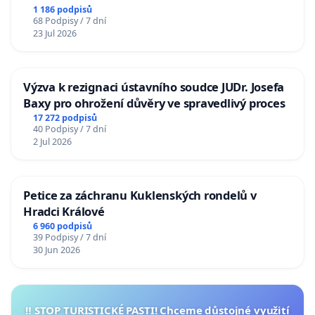
1 186 podpisů
68 Podpisy / 7 dní
23 Jul 2026
Výzva k rezignaci ústavního soudce JUDr. Josefa
Baxy pro ohrožení důvěry ve spravedlivý proces
17 272 podpisů
40 Podpisy / 7 dní
2 Jul 2026
Petice za záchranu Kuklenských rondelů v
Hradci Králové
6 960 podpisů
39 Podpisy / 7 dní
30 Jun 2026
‼️ STOP TURISTICKÉ PASTI! Chceme důstojné využití