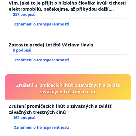
Vím, jaké to je přijít o blízkého člověka kvůli tichosti
elektromobilů, nečekejme, až přibydou další,
zaveďme slyšitelná auta!
257 podpisů
Oznámení o transparentnosti
Zastavte prodej Letiště Václava Havla
9 podpisů
Oznámení o transparentnosti
Zrušení promlčecích lhůt u závažných a zvlášť
závažných trestných činů
Zrušení promlčecích lhůt u závažných a zvlášť
závažných trestných činů
162 podpisů
Oznámení o transparentnosti