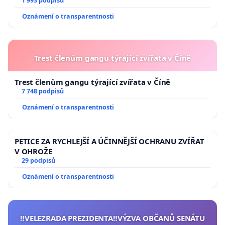
1 993 podpisů
Oznámení o transparentnosti
Trest členům gangu týrající zvířata v Číně
Trest členům gangu týrající zvířata v Číně
7 748 podpisů
Oznámení o transparentnosti
PETICE ZA RYCHLEJŠÍ A ÚČINNĚJŠÍ OCHRANU ZVÍŘAT
V OHROŽE
29 podpisů
Oznámení o transparentnosti
‼️VELEZRADA PREZIDENTA‼️VÝZVA OBČANŮ SENÁTU