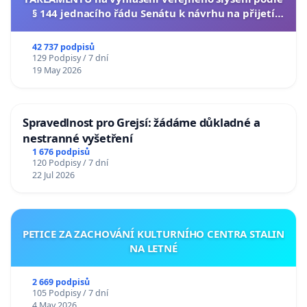
§ 144 jednacího řádu Senátu k návrhu na přijetí
usnesení k podání ústavní žaloby na prezidenta
republiky
42 737 podpisů
129 Podpisy / 7 dní
19 May 2026
Spravedlnost pro Grejsí: žádáme důkladné a
nestranné vyšetření
1 676 podpisů
120 Podpisy / 7 dní
22 Jul 2026
PETICE ZA ZACHOVÁNÍ KULTURNÍHO CENTRA STALIN
NA LETNÉ
2 669 podpisů
105 Podpisy / 7 dní
4 May 2026