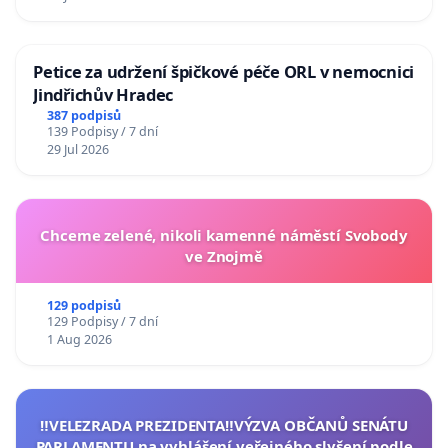
Petice za udržení špičkové péče ORL v nemocnici
Jindřichův Hradec
387 podpisů
139 Podpisy / 7 dní
29 Jul 2026
Chceme zelené, nikoli kamenné náměstí Svobody
ve Znojmě
129 podpisů
129 Podpisy / 7 dní
1 Aug 2026
‼️VELEZRADA PREZIDENTA‼️VÝZVA OBČANŮ SENÁTU
PARLAMENTU na vyhlášení veřejného slyšení podle