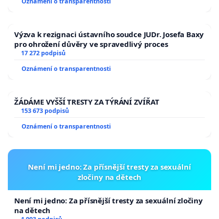
Oznámení o transparentnosti
Výzva k rezignaci ústavního soudce JUDr. Josefa Baxy
pro ohrožení důvěry ve spravedlivý proces
17 272 podpisů
Oznámení o transparentnosti
ŽÁDÁME VYŠŠÍ TRESTY ZA TÝRÁNÍ ZVÍŘAT
153 673 podpisů
Oznámení o transparentnosti
Není mi jedno: Za přísnější tresty za sexuální
zločiny na dětech
Není mi jedno: Za přísnější tresty za sexuální zločiny
na dětech