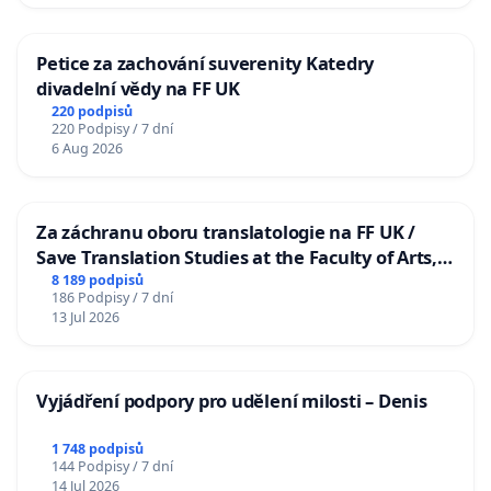
Petice za zachování suverenity Katedry
divadelní vědy na FF UK
220 podpisů
220 Podpisy / 7 dní
6 Aug 2026
Za záchranu oboru translatologie na FF UK /
Save Translation Studies at the Faculty of Arts,
Charles University
8 189 podpisů
186 Podpisy / 7 dní
13 Jul 2026
Vyjádření podpory pro udělení milosti – Denis
1 748 podpisů
144 Podpisy / 7 dní
14 Jul 2026