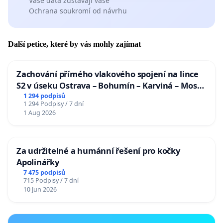
Vaše data zůstávají vaše
Ochrana soukromí od návrhu
Další petice, které by vás mohly zajímat
Zachování přímého vlakového spojení na lince
S2 v úseku Ostrava – Bohumín – Karviná – Mosty
u Jablunkova
1 294 podpisů
1 294 Podpisy / 7 dní
1 Aug 2026
Za udržitelné a humánní řešení pro kočky
Apolinářky
7 475 podpisů
715 Podpisy / 7 dní
10 Jun 2026