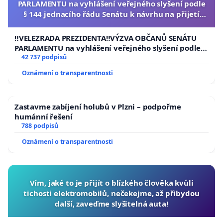
PARLAMENTU na vyhlášení veřejného slyšení podle
§ 144 jednacího řádu Senátu k návrhu na přijetí
usnesení k podání ústavní žaloby na prezidenta
republiky
‼️VELEZRADA PREZIDENTA‼️VÝZVA OBČANŮ SENÁTU
PARLAMENTU na vyhlášení veřejného slyšení podle §
144 jednacího řádu Senátu k návrhu na přijetí
42 737 podpisů
usnesení k podání ústavní žaloby na prezidenta
Oznámení o transparentnosti
republiky
Zastavme zabíjení holubů v Plzni – podpořme
humánní řešení
788 podpisů
Oznámení o transparentnosti
Vím, jaké to je přijít o blízkého člověka kvůli
tichosti elektromobilů, nečekejme, až přibydou
další, zaveďme slyšitelná auta!