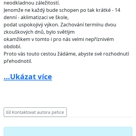
neodkladnou záležitostí.
Jenomže ne každý bude schopen po tak krátké - 14
denní - aklimatizaci ve škole,
podat uspokojivý výkon. Zachování termínu dvou
zkouškových dnů, bylo světlým
okamžikem v tomto i pro nás velmi nepříznivém
období.
Proto vás touto cestou žádáme, abyste své rozhodnutí
přehodnotil.
Děkujeme!
...Ukázat více
Za studenty a žáky 9. tříd
Marek Hrdý ZŠ ANGEL
Věřím že se to povede máme dokonce přislíbenou
Kontaktovat autora petice
pomoc ve sněmovně.