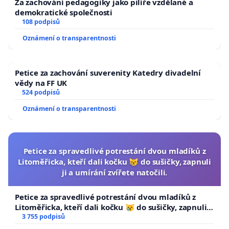
Za zachování pedagogiky jako pilíře vzdělané a
demokratické společnosti
108 podpisů
Oznámení o transparentnosti
Petice za zachování suverenity Katedry divadelní
vědy na FF UK
524 podpisů
Oznámení o transparentnosti
Petice za spravedlivé potrestání dvou mladíků z
Litoměřicka, kteří dali kočku 😿 do sušičky, zapnuli
ji a umírání zvířete natočili.
Petice za spravedlivé potrestání dvou mladíků z
Litoměřicka, kteří dali kočku 😿 do sušičky, zapnuli ji
a umírání zvířete natočili.
3 755 podpisů