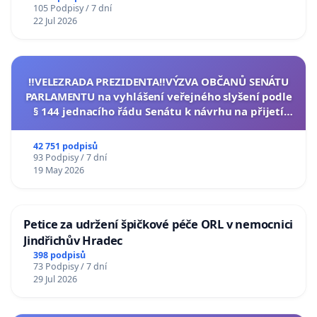
105 Podpisy / 7 dní
22 Jul 2026
‼️VELEZRADA PREZIDENTA‼️VÝZVA OBČANŮ SENÁTU
PARLAMENTU na vyhlášení veřejného slyšení podle
§ 144 jednacího řádu Senátu k návrhu na přijetí
usnesení k podání ústavní žaloby na prezidenta
republiky
42 751 podpisů
93 Podpisy / 7 dní
19 May 2026
Petice za udržení špičkové péče ORL v nemocnici
Jindřichův Hradec
398 podpisů
73 Podpisy / 7 dní
29 Jul 2026