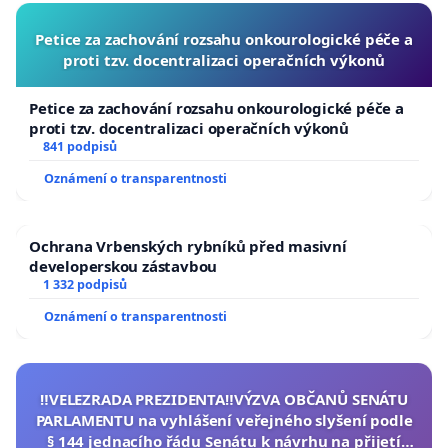
Petice za zachování rozsahu onkourologické péče a
proti tzv. docentralizaci operačních výkonů
Petice za zachování rozsahu onkourologické péče a
proti tzv. docentralizaci operačních výkonů
841 podpisů
Oznámení o transparentnosti
Ochrana Vrbenských rybníků před masivní
developerskou zástavbou
1 332 podpisů
Oznámení o transparentnosti
‼️VELEZRADA PREZIDENTA‼️VÝZVA OBČANŮ SENÁTU
PARLAMENTU na vyhlášení veřejného slyšení podle
§ 144 jednacího řádu Senátu k návrhu na přijetí