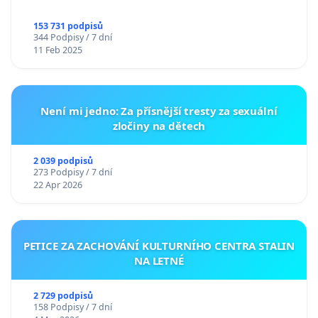
153 731 podpisů
344 Podpisy / 7 dní
11 Feb 2025
Není mi jedno: Za přísnější tresty za sexuální
zločiny na dětech
2 039 podpisů
273 Podpisy / 7 dní
22 Apr 2026
PETICE ZA ZACHOVÁNÍ KULTURNÍHO CENTRA STALIN
NA LETNÉ
2 729 podpisů
158 Podpisy / 7 dní