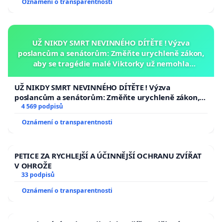
Oznámení o transparentnosti
UŽ NIKDY SMRT NEVINNÉHO DÍTĚTE ! Výzva
poslancům a senátorům: Změňte urychleně zákon,
aby se tragédie malé Viktorky už nemohla
opakovat!
UŽ NIKDY SMRT NEVINNÉHO DÍTĚTE ! Výzva
poslancům a senátorům: Změňte urychleně zákon,
aby se tragédie malé Viktorky už nemohla opakovat!
4 569 podpisů
Oznámení o transparentnosti
PETICE ZA RYCHLEJŠÍ A ÚČINNĚJŠÍ OCHRANU ZVÍŘAT
V OHROŽE
33 podpisů
Oznámení o transparentnosti