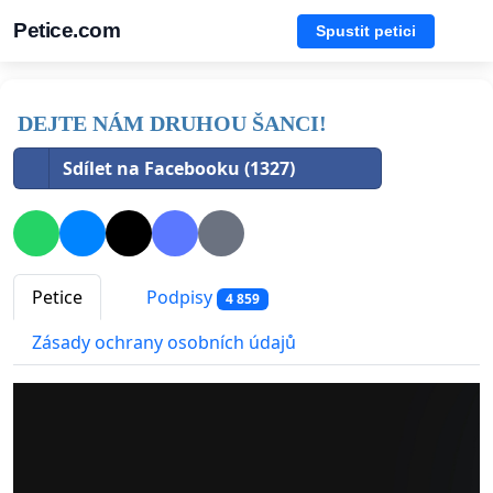
Petice.com
Spustit petici
DEJTE NÁM DRUHOU ŠANCI!
Sdílet na Facebooku (1327)
Petice
Podpisy
4 859
Zásady ochrany osobních údajů