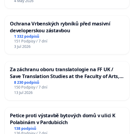
4 May 2026
Ochrana Vrbenských rybníků před masivní
developerskou zástavbou
1 332 podpisů
151 Podpisy / 7 dní
3 Jul 2026
Za záchranu oboru translatologie na FF UK /
Save Translation Studies at the Faculty of Arts,
Charles University
8 230 podpisů
150 Podpisy / 7 dní
13 Jul 2026
Petice proti výstavbě bytových domů v ulici K
Polabinám v Pardubicích
138 podpisů
126 Podpisy / 7 dní