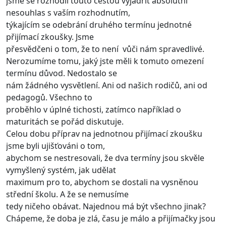
jsme se rozhodli touto cestou vyjádřit absolutní
nesouhlas s vaším rozhodnutím,
týkajícím se odebrání druhého termínu jednotné
přijímací zkoušky. Jsme
přesvědčeni o tom, že to není vůči nám spravedlivé.
Nerozumíme tomu, jaký jste měli k tomuto omezení
termínu důvod. Nedostalo se
nám žádného vysvětlení. Ani od našich rodičů, ani od
pedagogů. Všechno to
proběhlo v úplné tichosti, zatímco například o
maturitách se pořád diskutuje.
Celou dobu příprav na jednotnou přijímací zkoušku
jsme byli ujišťováni o tom,
abychom se nestresovali, že dva termíny jsou skvěle
vymyšlený systém, jak udělat
maximum pro to, abychom se dostali na vysněnou
střední školu. A že se nemusíme
tedy ničeho obávat. Najednou má být všechno jinak?
Chápeme, že doba je zlá, času je málo a přijímačky jsou