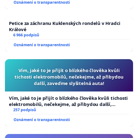
Oznámení o transparentnosti
Petice za záchranu Kuklenských rondelů v Hradci
Králové
6 966 podpisů
Oznámení o transparentnosti
Vím, jaké to je přijít o blízkého člověka kvůli
tichosti elektromobilů, nečekejme, až přibydou
další, zaveďme slyšitelná auta!
Vím, jaké to je přijít o blízkého člověka kvůli tichosti
elektromobilů, nečekejme, až přibydou další,
zaveďme slyšitelná auta!
257 podpisů
Oznámení o transparentnosti