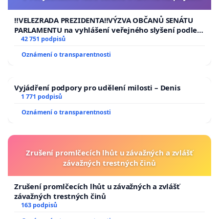
usnesení k podání ústavní žaloby na prezidenta
republiky
‼️VELEZRADA PREZIDENTA‼️VÝZVA OBČANŮ SENÁTU
PARLAMENTU na vyhlášení veřejného slyšení podle §
144 jednacího řádu Senátu k návrhu na přijetí
42 751 podpisů
usnesení k podání ústavní žaloby na prezidenta
Oznámení o transparentnosti
republiky
Vyjádření podpory pro udělení milosti – Denis
1 771 podpisů
Oznámení o transparentnosti
Zrušení promlčecích lhůt u závažných a zvlášť
závažných trestných činů
Zrušení promlčecích lhůt u závažných a zvlášť
závažných trestných činů
163 podpisů