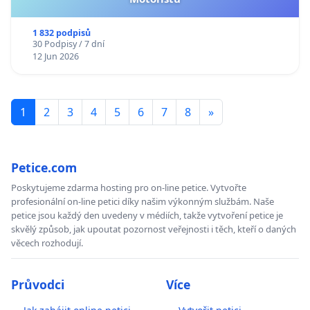
1 832 podpisů
30 Podpisy / 7 dní
12 Jun 2026
1
2
3
4
5
6
7
8
»
Petice.com
Poskytujeme zdarma hosting pro on-line petice. Vytvořte
profesionální on-line petici díky našim výkonným službám. Naše
petice jsou každý den uvedeny v médiích, takže vytvoření petice je
skvělý způsob, jak upoutat pozornost veřejnosti i těch, kteří o daných
věcech rozhodují.
Průvodci
Více