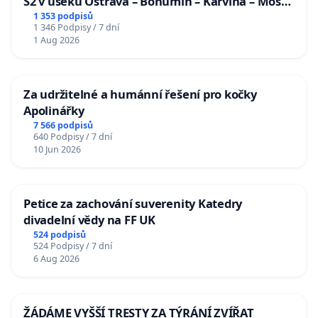
S2 v úseku Ostrava – Bohumín – Karviná – Mosty
u Jablunkova
1 353 podpisů
1 346 Podpisy / 7 dní
1 Aug 2026
Za udržitelné a humánní řešení pro kočky
Apolinářky
7 566 podpisů
640 Podpisy / 7 dní
10 Jun 2026
Petice za zachování suverenity Katedry
divadelní vědy na FF UK
524 podpisů
524 Podpisy / 7 dní
6 Aug 2026
ŽÁDÁME VYŠŠÍ TRESTY ZA TÝRÁNÍ ZVÍŘAT