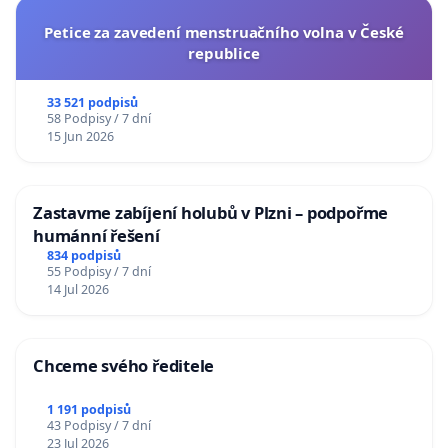
Petice za zavedení menstruačního volna v České
republice
33 521 podpisů
58 Podpisy / 7 dní
15 Jun 2026
Zastavme zabíjení holubů v Plzni – podpořme
humánní řešení
834 podpisů
55 Podpisy / 7 dní
14 Jul 2026
Chceme svého ředitele
1 191 podpisů
43 Podpisy / 7 dní
23 Jul 2026