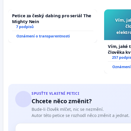
Petice za český dabing pro seriál The
Vím, ja
Mighty Nein
čl
7 podpisů
elektr
Oznámení o transparentnosti
přibydou 
Vím, jaké t
člověka kv
nečekejme,
257 podpi
zaveďme sl
Oznámení 
SPUSŤTE VLASTNÍ PETICI
Chcete něco změnit?
Bude-li člověk mlčet, nic se nezmění.
Autor této petice se rozhodl něco změnit a jednat.