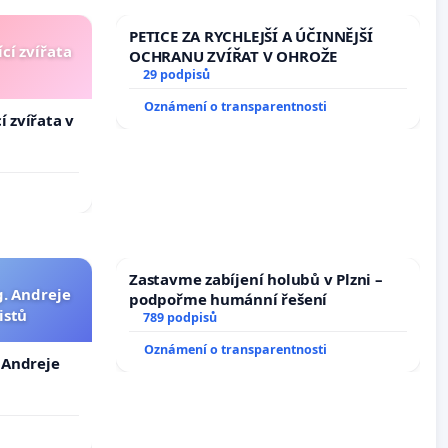
PETICE ZA RYCHLEJŠÍ A ÚČINNĚJŠÍ
cí zvířata
OCHRANU ZVÍŘAT V OHROŽE
29 podpisů
Oznámení o transparentnosti
í zvířata v
Zastavme zabíjení holubů v Plzni –
g. Andreje
podpořme humánní řešení
istů
789 podpisů
Oznámení o transparentnosti
. Andreje