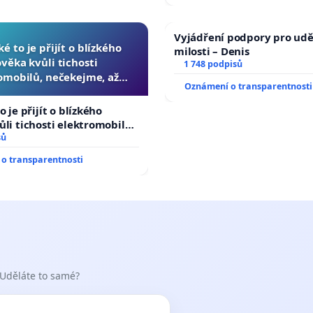
Vyjádření podpory pro udě
ké to je přijít o blízkého
milosti – Denis
ověka kvůli tichosti
1 748 podpisů
omobilů, nečekejme, až
Oznámení o transparentnosti
další, zaveďme slyšitelná
auta!
o je přijít o blízkého
ůli tichosti elektromobilů,
 až přibydou další,
sů
yšitelná auta!
o transparentnosti
 Uděláte to samé?