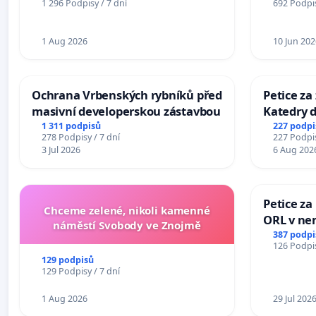
1 296 Podpisy / 7 dní
692 Podpis
Mosty u Jablunkova
1 Aug 2026
10 Jun 202
Ochrana Vrbenských rybníků před
Petice za
masivní developerskou zástavbou
Katedry d
1 311 podpisů
227 podpi
278 Podpisy / 7 dní
227 Podpis
3 Jul 2026
6 Aug 202
Petice za
Chceme zelené, nikoli kamenné
ORL v nem
náměstí Svobody ve Znojmě
Hradec
387 podpi
126 Podpis
129 podpisů
129 Podpisy / 7 dní
1 Aug 2026
29 Jul 202