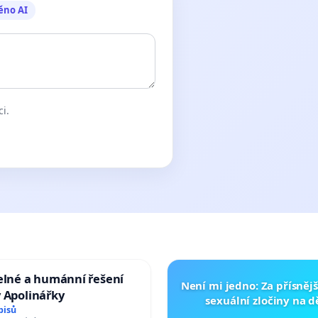
ěno AI
ci.
elné a humánní řešení
Není mi jedno: Za přísnějš
 Apolinářky
sexuální zločiny na 
pisů