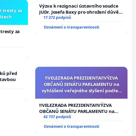
Výzva k rezignaci ústavního soudce
í tresty za
JUDr. Josefa Baxy pro ohrožení důvěry
dětech
ve spravedlivý proces
17 272 podpisů
Oznámení o transparentnosti
 tresty za
ků před
‼️VELEZRADA PREZIDENTA‼️VÝZVA
stavbou
OBČANŮ SENÁTU PARLAMENTU na
vyhlášení veřejného slyšení podle §
144 jednacího řádu Senátu k návrhu
na přijetí usnesení k podání ústavní
‼️VELEZRADA PREZIDENTA‼️VÝZVA
žaloby na prezidenta republiky
OBČANŮ SENÁTU PARLAMENTU na
vyhlášení veřejného slyšení podle §
42 737 podpisů
144 jednacího řádu Senátu k návrhu
Oznámení o transparentnosti
na přijetí usnesení k podání ústavní
žaloby na prezidenta republiky