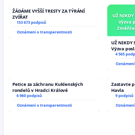
ŽÁDÁME VYŠŠÍ TRESTY ZA TÝRÁNÍ
UŽ NIKDY
ZVÍŘAT
Výzva 
153 673 podpisů
Změňte 
Oznámení o transparentnosti
tragédie 
UŽ NIKDY 
Výzva pos
Změňte ur
4 565 podp
tragédie 
Oznámení 
opakovat!
Petice za záchranu Kuklenských
Zastavte p
rondelů v Hradci Králové
Havla
6 960 podpisů
9 podpisů
Oznámení o transparentnosti
Oznámení 