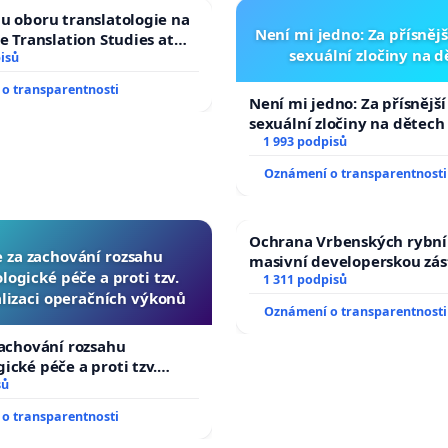
u oboru translatologie na
Není mi jedno: Za přísnějš
ve Translation Studies at
sexuální zločiny na 
 of Arts, Charles
isů
o transparentnosti
Není mi jedno: Za přísnější
sexuální zločiny na dětech
1 993 podpisů
Oznámení o transparentnosti
Ochrana Vrbenských rybní
e za zachování rozsahu
masivní developerskou zá
logické péče a proti tzv.
1 311 podpisů
lizaci operačních výkonů
Oznámení o transparentnosti
zachování rozsahu
ické péče a proti tzv.
zaci operačních výkonů
sů
o transparentnosti