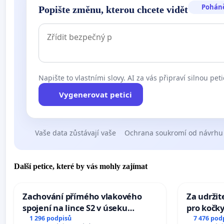
Pohán
Popište změnu, kterou chcete vidět
Napište to vlastními slovy. AI za vás připraví silnou peti
Vygenerovat petici
Vaše data zůstávají vaše
Ochrana soukromí od návrhu
Další petice, které by vás mohly zajímat
Zachování přímého vlakového
Za udržit
spojení na lince S2 v úseku
pro kočky
Ostrava – Bohumín – Karviná –
1 296 podpisů
7 476 pod