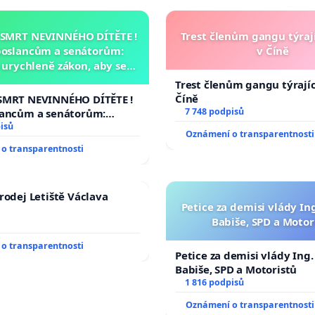
 SMRT NEVINNÉHO DÍTĚTE !
Trest členům gangu týrají
poslancům a senátorům:
v Číně
urychleně zákon, aby se
malé Viktorky už nemohla
Trest členům gangu týrajíc
opakovat!
Číně
SMRT NEVINNÉHO DÍTĚTE !
7 748 podpisů
lancům a senátorům:
ychleně zákon, aby se
isů
Oznámení o transparentnosti
malé Viktorky už nemohla
o transparentnosti
rodej Letiště Václava
Petice za demisi vlády In
Babiše, SPD a Motor
o transparentnosti
Petice za demisi vlády Ing
Babiše, SPD a Motoristů
1 816 podpisů
Oznámení o transparentnosti