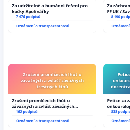
Za udržitelné a humánní řešení pro
Za záchran
kočky Apolinářky
FF UK / Sa
7 476 podpisů
the Faculty
8 190 podp
University
Oznámení o transparentnosti
Oznámení 
Zrušení promlčecích lhůt u
Petic
závažných a zvlášť závažných
onkouro
trestných činů
docentra
Zrušení promlčecích lhůt u
Petice za 
závažných a zvlášť závažných
onkourolog
trestných činů
162 podpisů
docentrali
838 podpi
Oznámení o transparentnosti
Oznámení 