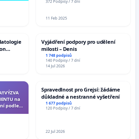
372 Podpisy / 7 dní
11 Feb 2025
latologie
Vyjádření podpory pro udělení
ion
milosti – Denis
Arts,
1 748 podpisů
140 Podpisy / 7 dní
14 Jul 2026
Spravedlnost pro Grejsí: žádáme
A‼️VÝZVA
důkladné a nestranné vyšetření
ENTU na
1 677 podpisů
ní podle §
120 Podpisy / 7 dní
u k návrhu
ní ústavní
epubliky
22 Jul 2026