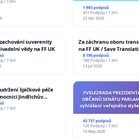
y / 7 dní
1 993 podpisů
451 Podpisy / 7 dní
6
22 Apr 2026
 zachování suverenity
Za záchranu oboru trans
ivadelní vědy na FF UK
na FF UK / Save Translat
Studies at the Faculty of 
sů
8 190 podpisů
y / 7 dní
180 Podpisy / 7 dní
Charles University
6
13 Jul 2026
 udržení špičkové péče
‼️VELEZRADA PREZIDENT
ocnici Jindřichův
OBČANŮ SENÁTU PARLAM
sů
vyhlášení veřejného slyše
y / 7 dní
144 jednacího řádu Senát
na přijetí usnesení k podá
42 737 podpisů
žaloby na prezidenta r
126 Podpisy / 7 dní
6
19 May 2026